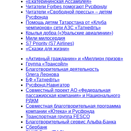
«Екатерининская Ассамблея»
Читатели Forbes помогают Русфонду
Читатели «Свободной прессы» – детям
Русфонда
Помощь детям Татарстана от «Клуба
чемпионов» сети АЗС «Татнефть»
Крылья добра («Уральские авиалинии»)
Мили милосердия
S7 Priority (S7 Airlines)
«Сказки для жизни»
«Активный гражданин» и «Миллион призов»
Группа «Трансойл»
Благотворительная деятельность
Олега Леонова
БФ «Татнефть»
Русфонд.Навигатор
Совместный проект АО «Федеральная
пассажирская компания» и Национального
РДКМ
Совместная благотворительная программа
компании «Ютека» и Русфонда
Транспортная группа FESCO
Благотворительный сервис Альфа-Банка
Сбербанк