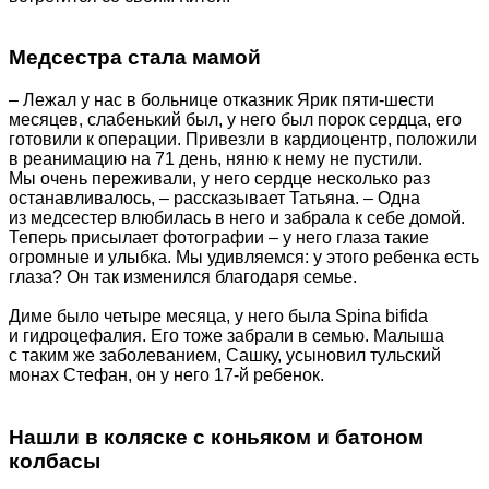
Медсестра стала мамой
– Лежал у нас в больнице отказник Ярик пяти-шести
месяцев, слабенький был, у него был порок сердца, его
готовили к операции. Привезли в кардиоцентр, положили
в реанимацию на 71 день, няню к нему не пустили.
Мы очень переживали, у него сердце несколько раз
останавливалось, – рассказывает Татьяна. – Одна
из медсестер влюбилась в него и забрала к себе домой.
Теперь присылает фотографии – у него глаза такие
огромные и улыбка. Мы удивляемся: у этого ребенка есть
глаза? Он так изменился благодаря семье.
Диме было четыре месяца, у него была Spina bifida
и гидроцефалия. Его тоже забрали в семью. Малыша
с таким же заболеванием, Сашку, усыновил тульский
монах Стефан, он у него 17-й ребенок.
Нашли в коляске с коньяком и батоном
колбасы