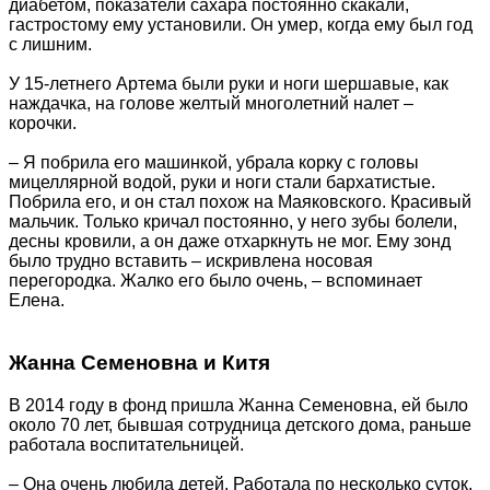
диабетом, показатели сахара постоянно скакали,
гастростому ему установили. Он умер, когда ему был год
с лишним.
У 15-летнего Артема были руки и ноги шершавые, как
наждачка, на голове желтый многолетний налет –
корочки.
– Я побрила его машинкой, убрала корку с головы
мицеллярной водой, руки и ноги стали бархатистые.
Побрила его, и он стал похож на Маяковского. Красивый
мальчик. Только кричал постоянно, у него зубы болели,
десны кровили, а он даже отхаркнуть не мог. Ему зонд
было трудно вставить – искривлена носовая
перегородка. Жалко его было очень, – вспоминает
Елена.
Жанна Семеновна и Китя
В 2014 году в фонд пришла Жанна Семеновна, ей было
около 70 лет, бывшая сотрудница детского дома, раньше
работала воспитательницей.
– Она очень любила детей. Работала по несколько суток,