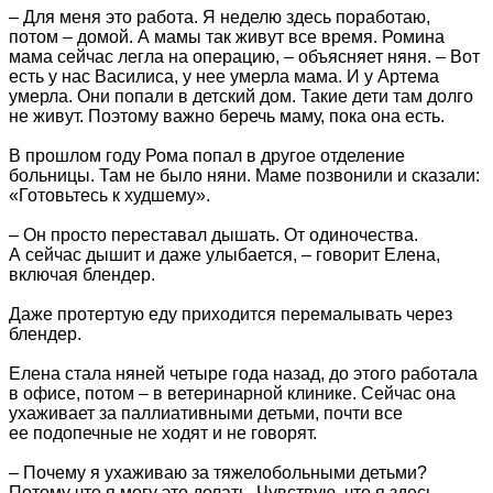
– Для меня это работа. Я неделю здесь поработаю,
потом – домой. А мамы так живут все время. Ромина
мама сейчас легла на операцию, – объясняет няня. – Вот
есть у нас Василиса, у нее умерла мама. И у Артема
умерла. Они попали в детский дом. Такие дети там долго
не живут. Поэтому важно беречь маму, пока она есть.
В прошлом году Рома попал в другое отделение
больницы. Там не было няни. Маме позвонили и сказали:
«Готовьтесь к худшему».
– Он просто переставал дышать. От одиночества.
А сейчас дышит и даже улыбается, – говорит Елена,
включая блендер.
Даже протертую еду приходится перемалывать через
блендер.
Елена стала няней четыре года назад, до этого работала
в офисе, потом – в ветеринарной клинике. Сейчас она
ухаживает за паллиативными детьми, почти все
ее подопечные не ходят и не говорят.
– Почему я ухаживаю за тяжелобольными детьми?
Потому что я могу это делать. Чувствую, что я здесь