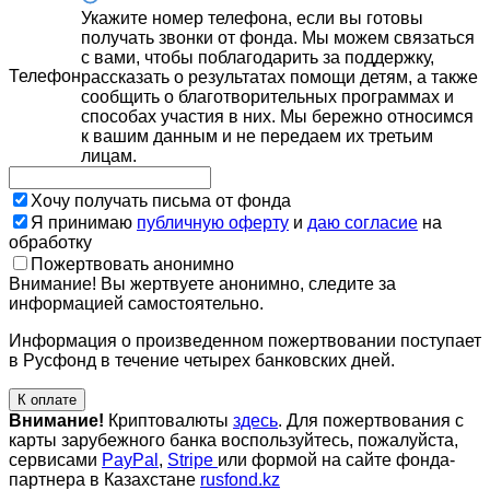
Укажите номер телефона, если вы готовы
получать звонки от фонда. Мы можем связаться
с вами, чтобы поблагодарить за поддержку,
Телефон
рассказать о результатах помощи детям, а также
сообщить о благотворительных программах и
способах участия в них. Мы бережно относимся
к вашим данным и не передаем их третьим
лицам.
Хочу получать письма от фонда
Я принимаю
публичную оферту
и
даю согласие
на
обработку
Пожертвовать анонимно
Внимание! Вы жертвуете анонимно, следите за
информацией самостоятельно.
Информация о произведенном пожертвовании поступает
в Русфонд в течение четырех банковских дней.
К оплате
Внимание!
Криптовалюты
здесь
. Для пожертвования с
карты зарубежного банка воспользуйтесь, пожалуйста,
сервисами
PayPal
,
Stripe
или формой на сайте фонда-
партнера в Казахстане
rusfond.kz