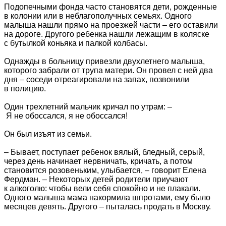
Подопечными фонда часто становятся дети, рожденные
в колонии или в неблагополучных семьях. Одного
малыша нашли прямо на проезжей части – его оставили
на дороге. Другого ребенка нашли лежащим в коляске
с бутылкой коньяка и палкой колбасы.
Однажды в больницу привезли двухлетнего малыша,
которого забрали от трупа матери. Он провел с ней два
дня – соседи отреагировали на запах, позвонили
в полицию.
Один трехлетний мальчик кричал по утрам: –
Я не обоссался, я не обоссался!
Он был изъят из семьи.
– Бывает, поступает ребенок вялый, бледный, серый,
через день начинает нервничать, кричать, а потом
становится розовеньким, улыбается, – говорит Елена
Фердман. – Некоторых детей родители приучают
к алкоголю: чтобы вели себя спокойно и не плакали.
Одного малыша мама накормила шпротами, ему было
месяцев девять. Другого – пыталась продать в Москву.