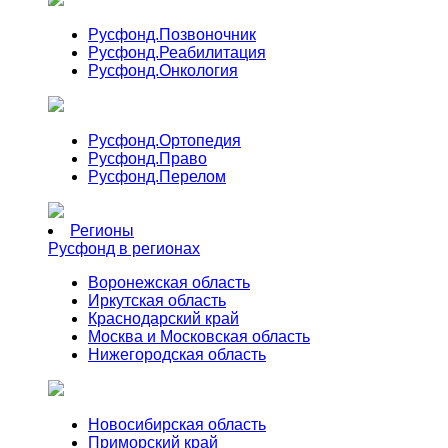
Русфонд.
Позвоночник
Русфонд.
Реабилитация
Русфонд.
Онкология
Русфонд.
Ортопедия
Русфонд.
Право
Русфонд.
Перелом
Регионы
Русфонд в регионах
Воронежская область
Иркутская область
Краснодарский край
Москва и Московская область
Нижегородская область
Новосибирская область
Приморский край