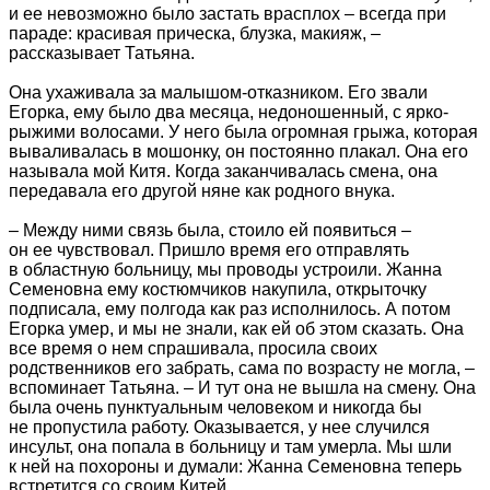
и ее невозможно было застать врасплох – всегда при
параде: красивая прическа, блузка, макияж, –
рассказывает Татьяна.
Она ухаживала за малышом-отказником. Его звали
Егорка, ему было два месяца, недоношенный, с ярко-
рыжими волосами. У него была огромная грыжа, которая
вываливалась в мошонку, он постоянно плакал. Она его
называла мой Китя. Когда заканчивалась смена, она
передавала его другой няне как родного внука.
– Между ними связь была, стоило ей появиться –
он ее чувствовал. Пришло время его отправлять
в областную больницу, мы проводы устроили. Жанна
Семеновна ему костюмчиков накупила, открыточку
подписала, ему полгода как раз исполнилось. А потом
Егорка умер, и мы не знали, как ей об этом сказать. Она
все время о нем спрашивала, просила своих
родственников его забрать, сама по возрасту не могла, –
вспоминает Татьяна. – И тут она не вышла на смену. Она
была очень пунктуальным человеком и никогда бы
не пропустила работу. Оказывается, у нее случился
инсульт, она попала в больницу и там умерла. Мы шли
к ней на похороны и думали: Жанна Семеновна теперь
встретится со своим Китей.