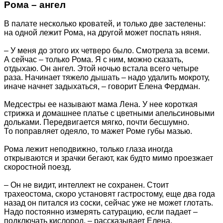
Рома – ангел
В палате несколько кроватей, и только две застелены:
на одной лежит Рома, на другой может поспать няня.
– У меня до этого их четверо было. Смотрела за всеми.
А сейчас – только Рома. Я с ним, можно сказать,
отдыхаю. Он ангел. Этой ночью встала всего четыре
раза. Начинает тяжело дышать – надо удалить мокроту,
иначе начнет задыхаться, – говорит Елена Фердман.
Медсестры ее называют мама Лена. У нее короткая
стрижка и домашнее платье с цветными апельсиновыми
дольками. Передвигается мягко, почти бесшумно.
То поправляет одеяло, то мажет Роме губы мазью.
Рома лежит неподвижно, только глаза иногда
открываются и зрачки бегают, как будто мимо проезжает
скоростной поезд.
– Он не видит, интеллект не сохранен. Стоит
трахеостома, скоро установят гастростому, еще два года
назад он питался из соски, сейчас уже не может глотать.
Надо постоянно измерять сатурацию, если падает –
подключать кислород, – рассказывает Елена.