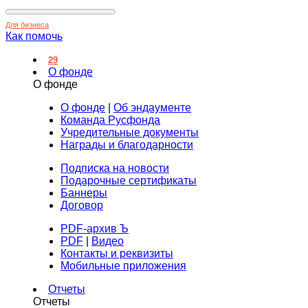
Для бизнеса
Как помочь
29
О фонде
О фонде
О фонде
|
Об эндаументе
Команда Русфонда
Учредительные документы
Награды и благодарности
Подписка на новости
Подарочные сертификаты
Баннеры
Договор
PDF-архив Ъ
PDF
|
Видео
Контакты и реквизиты
Мобильные приложения
Отчеты
Отчеты