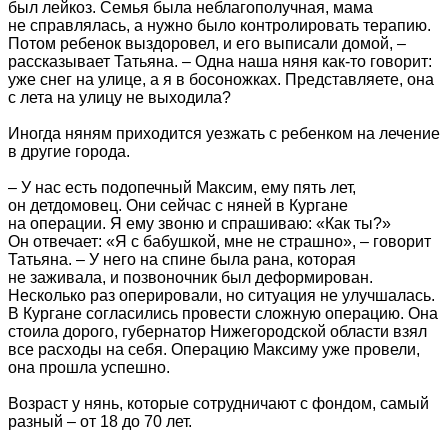
был лейкоз. Семья была неблагополучная, мама
не справлялась, а нужно было контролировать терапию.
Потом ребенок выздоровел, и его выписали домой, –
рассказывает Татьяна. – Одна наша няня как-то говорит:
уже снег на улице, а я в босоножках. Представляете, она
с лета на улицу не выходила?
Иногда няням приходится уезжать с ребенком на лечение
в другие города.
– У нас есть подопечный Максим, ему пять лет,
он детдомовец. Они сейчас с няней в Кургане
на операции. Я ему звоню и спрашиваю: «Как ты?»
Он отвечает: «Я с бабушкой, мне не страшно», – говорит
Татьяна. – У него на спине была рана, которая
не заживала, и позвоночник был деформирован.
Несколько раз оперировали, но ситуация не улучшалась.
В Кургане согласились провести сложную операцию. Она
стоила дорого, губернатор Нижегородской области взял
все расходы на себя. Операцию Максиму уже провели,
она прошла успешно.
Возраст у нянь, которые сотрудничают с фондом, самый
разный – от 18 до 70 лет.