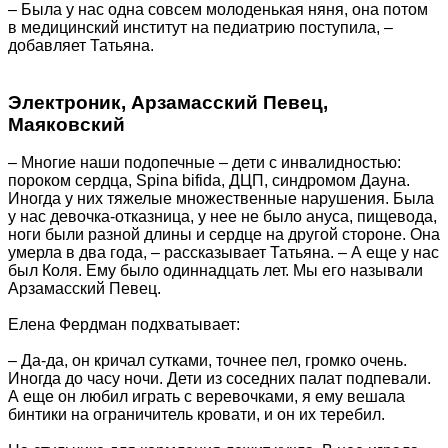
– Была у нас одна совсем молоденькая няня, она потом
в медицинский институт на педиатрию поступила, –
добавляет Татьяна.
Электроник, Арзамасский Певец,
Маяковский
– Многие наши подопечные – дети с инвалидностью:
пороком сердца, Spina bifida, ДЦП, синдромом Дауна.
Иногда у них тяжелые множественные нарушения. Была
у нас девочка-отказница, у нее не было ануса, пищевода,
ноги были разной длины и сердце на другой стороне. Она
умерла в два года, – рассказывает Татьяна. – А еще у нас
был Коля. Ему было одиннадцать лет. Мы его называли
Арзамасский Певец.
Елена Фердман подхватывает:
– Да-да, он кричал сутками, точнее пел, громко очень.
Иногда до часу ночи. Дети из соседних палат подпевали.
А еще он любил играть с веревочками, я ему вешала
бинтики на ограничитель кровати, и он их теребил.