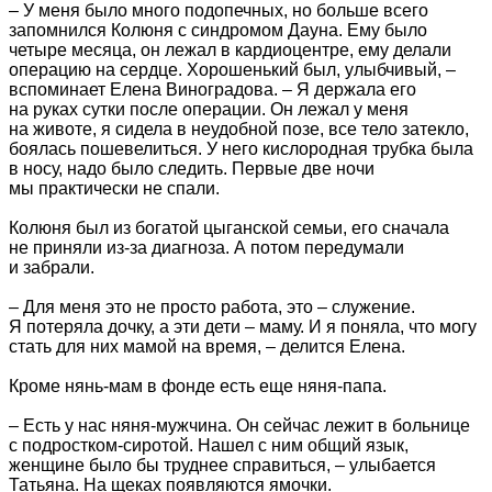
– У меня было много подопечных, но больше всего
запомнился Колюня с синдромом Дауна. Ему было
четыре месяца, он лежал в кардиоцентре, ему делали
операцию на сердце. Хорошенький был, улыбчивый, –
вспоминает Елена Виноградова. – Я держала его
на руках сутки после операции. Он лежал у меня
на животе, я сидела в неудобной позе, все тело затекло,
боялась пошевелиться. У него кислородная трубка была
в носу, надо было следить. Первые две ночи
мы практически не спали.
Колюня был из богатой цыганской семьи, его сначала
не приняли из-за диагноза. А потом передумали
и забрали.
– Для меня это не просто работа, это – служение.
Я потеряла дочку, а эти дети – маму. И я поняла, что могу
стать для них мамой на время, – делится Елена.
Кроме нянь-мам в фонде есть еще няня-папа.
– Есть у нас няня-мужчина. Он сейчас лежит в больнице
с подростком-сиротой. Нашел с ним общий язык,
женщине было бы труднее справиться, – улыбается
Татьяна. На щеках появляются ямочки.