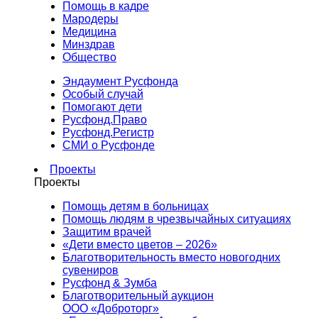
Помощь в кадре
Мародеры
Медицина
Минздрав
Общество
Эндаумент Русфонда
Особый случай
Помогают дети
Русфонд.Право
Русфонд.Регистр
СМИ о Русфонде
Проекты
Проекты
Помощь детям в больницах
Помощь людям в чрезвычайных ситуациях
Защитим врачей
«Дети вместо цветов – 2026»
Благотворительность вместо новогодних
сувениров
Русфонд & Зумба
Благотворительный аукцион
ООО «Доброторг»