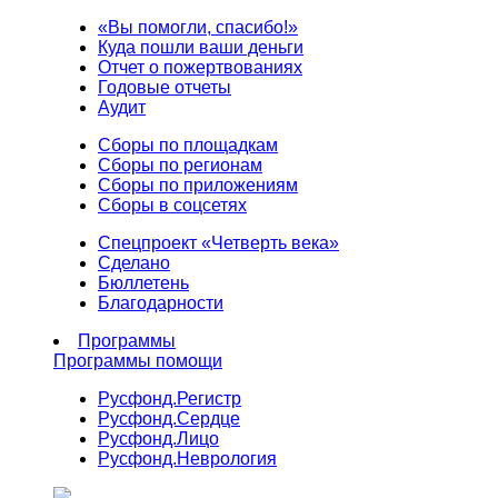
«Вы помогли, спасибо!»
Куда пошли ваши деньги
Отчет о пожертвованиях
Годовые отчеты
Аудит
Сборы по площадкам
Сборы по регионам
Сборы по приложениям
Сборы в соцсетях
Спецпроект «Четверть века»
Сделано
Бюллетень
Благодарности
Программы
Программы помощи
Русфонд.
Регистр
Русфонд.
Сердце
Русфонд.
Лицо
Русфонд.
Неврология