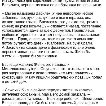
На стульчике для кормления лежит кукла. В нее играла
Василиса, вернее, тискала ее и обрывала волосы‑нитки.
– Мы ее называем Василек. У нее неврологическое
заболевание, руки распухшие и все в шрамах, она
их постоянно грызет. Василек много двигается, громко
кричит, на руки возьмешь – откинется назад, постепенно
успокаивается, даже за шею держится. Проявляешь
любовь и терпение – и ответ получаешь, – рассказывает
Елена. – Правда, воспитатели из детского дома нас
потом ругают, что детей избаловали, на руки брали.
А Василек на самом деле в физическом плане очень
перспективная, на ноги пытается встать. Жила бы
в семье – давно бы уже ходила.
Был еще мальчик Женя, его называли
Металлоконструкция. Он упал с пятого этажа, его много
раз оперировали с использованием металлических
конструкций. Маму лишили родительских прав. Он попал
в детский дом.
– Лежачий был, а сейчас передвигается на коляске,
интеллект сохранный. Мама его домой забрала, –
рассказывает Татьяна. – Был еще ребенок – Электроник.
Весь на проводах. Он был очень тяжелый, с сахарным