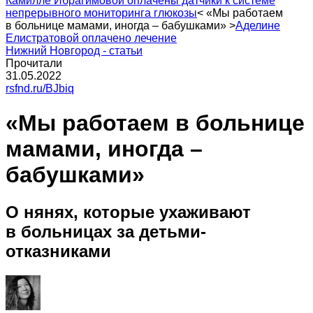
Камилле Ибрагимовой оплачены датчики к системе
непрерывного мониторинга глюкозы
<
«Мы работаем
в больнице мамами, иногда – бабушками»
>
Аделине
Елистратовой оплачено лечение
Нижний Новгород - статьи
Прочитали
31.05.2022
rsfnd.ru/BJbiq
«Мы работаем в больнице
мамами, иногда –
бабушками»
О нянях, которые ухаживают
в больницах за детьми-
отказниками