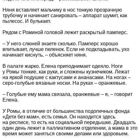
Няня вставляет мальчику в нос тонкую прозрачную
трубочку и начинает санировать – аппарат шумит, как
пылесос. И булькает.
Рядом с Роминой головой лежит раскрытый памперс.
– У него слюней знаете сколько. Памперс хорошо
впитывает, лучше пеленок. Если не подкладывать, ухо
начинает киснуть, – объясняет няня.
В палате жарко. Елена приподнимает одеяло. Ноги
у Ромы тонкие, как руки, и сложены кузнечиком. Лежат
на яркой подушке с кактусами и ананасами. На ногах –
серо-голубые вязаные носки. На руках – оранжевые.
– Голубые ему мама связала, оранжевые – я, – говорит
Елена.
У Ромы, в отличие от большинства подопечных фонда
«Дети без мам», есть семья. Он находится здесь
на респисе, то есть на социальной передышке. Двадцать
один день лежит в паллиативном отделении, а мама в это
время может заняться своими делами или здоровьем.