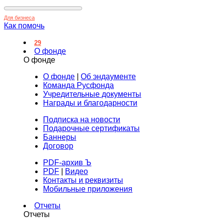
Для бизнеса
Как помочь
29
О фонде
О фонде
О фонде
|
Об эндаументе
Команда Русфонда
Учредительные документы
Награды и благодарности
Подписка на новости
Подарочные сертификаты
Баннеры
Договор
PDF-архив Ъ
PDF
|
Видео
Контакты и реквизиты
Мобильные приложения
Отчеты
Отчеты