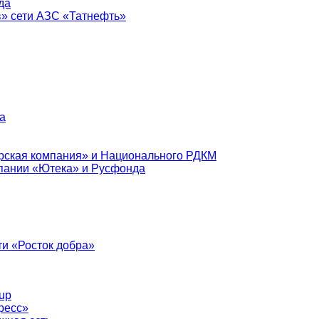
да
в» сети АЗС «Татнефть»
а
рская компания» и Национального РДКМ
пании «Ютека» и Русфонда
и «Росток добра»
up
ресс»