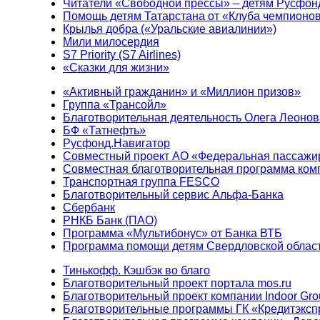
Читатели «Свободной прессы» – детям Русфон
Помощь детям Татарстана от «Клуба чемпионо
Крылья добра («Уральские авиалинии»)
Мили милосердия
S7 Priority (S7 Airlines)
«Сказки для жизни»
«Активный гражданин» и «Миллион призов»
Группа «Трансойл»
Благотворительная деятельность Олега Леонов
БФ «Татнефть»
Русфонд.Навигатор
Совместный проект АО «Федеральная пассажи
Совместная благотворительная программа ком
Транспортная группа FESCO
Благотворительный сервис Альфа-Банка
Сбербанк
РНКБ Банк (ПАО)
Программа «Мультибонус» от Банка ВТБ
Программа помощи детям Свердловской област
Тинькофф. Кэшбэк во благо
Благотворительный проект портала mos.ru
Благотворительный проект компании Indoor Gro
Благотворительные программы ГК «Кредитэксп