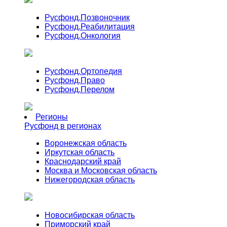
Русфонд.
Позвоночник
Русфонд.
Реабилитация
Русфонд.
Онкология
Русфонд.
Ортопедия
Русфонд.
Право
Русфонд.
Перелом
Регионы
Русфонд в регионах
Воронежская область
Иркутская область
Краснодарский край
Москва и Московская область
Нижегородская область
Новосибирская область
Приморский край