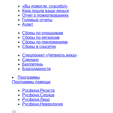
«Вы помогли, спасибо!»
Куда пошли ваши деньги
Отчет о пожертвованиях
Годовые отчеты
Аудит
Сборы по площадкам
Сборы по регионам
Сборы по приложениям
Сборы в соцсетях
Спецпроект «Четверть века»
Сделано
Бюллетень
Благодарности
Программы
Программы помощи
Русфонд.
Регистр
Русфонд.
Сердце
Русфонд.
Лицо
Русфонд.
Неврология