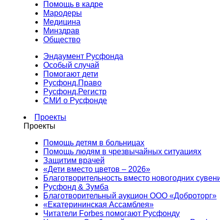
Помощь в кадре
Мародеры
Медицина
Минздрав
Общество
Эндаумент Русфонда
Особый случай
Помогают дети
Русфонд.Право
Русфонд.Регистр
СМИ о Русфонде
Проекты
Проекты
Помощь детям в больницах
Помощь людям в чрезвычайных ситуациях
Защитим врачей
«Дети вместо цветов – 2026»
Благотворительность вместо новогодних сувен
Русфонд & Зумба
Благотворительный аукцион ООО «Доброторг»
«Екатерининская Ассамблея»
Читатели Forbes помогают Русфонду