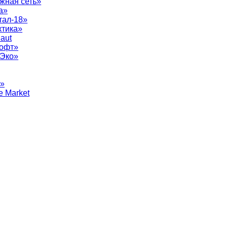
жная сеть»
а»
тал-18»
ктика»
aut
софт»
рЭко»
т»
e Market