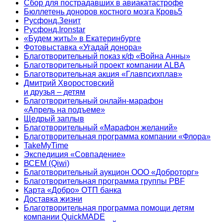
Сбор для пострадавших в авиакатастрофе
Бюллетень доноров костного мозга Кровь5
Русфонд.Зенит
Русфонд.Ironstar
«Будем жить!» в Екатеринбурге
Фотовыставка «Угадай донора»
Благотворительный показ к/ф «Война Анны»
Благотворительный проект компании ALBA
Благотворительная акция «Главпсихплав»
Дмитрий Хворостовский
и друзья – детям
Благотворительный онлайн‑марафон
«Апрель на подъеме»
Щедрый заплыв
Благотворительный «Марафон желаний»
Благотворительная программа компании «Флора»
TakeMyTime
Экспедиция «Совпадение»
ВСЕМ (Qiwi)
Благотворительный аукцион ООО «Доброторг»
Благотворительная программа группы PBF
Карта «Добро» ОТП банка
Доставка жизни
Благотворительная программа помощи детям
компании QuickMADE