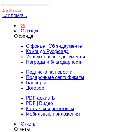
Для бизнеса
Как помочь
29
О фонде
О фонде
О фонде
|
Об эндаументе
Команда Русфонда
Учредительные документы
Награды и благодарности
Подписка на новости
Подарочные сертификаты
Баннеры
Договор
PDF-архив Ъ
PDF
|
Видео
Контакты и реквизиты
Мобильные приложения
Отчеты
Отчеты