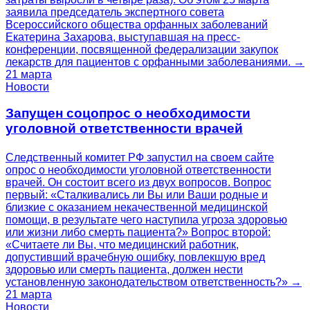
заявила председатель экспертного совета
Всероссийского общества орфанных заболеваний
Екатерина Захарова, выступавшая на пресс-
конференции, посвященной федерализации закупок
лекарств для пациентов с орфанными заболеваниями. →
21 марта
Новости
Запущен соцопрос о необходимости
уголовной ответственности врачей
Следственный комитет РФ запустил на своем сайте
опрос о необходимости уголовной ответственности
врачей. Он состоит всего из двух вопросов. Вопрос
первый: «Сталкивались ли Вы или Ваши родные и
близкие с оказанием некачественной медицинской
помощи, в результате чего наступила угроза здоровью
или жизни либо смерть пациента?» Вопрос второй:
«Считаете ли Вы, что медицинский работник,
допустивший врачебную ошибку, повлекшую вред
здоровью или смерть пациента, должен нести
установленную законодательством ответственность?» →
21 марта
Новости