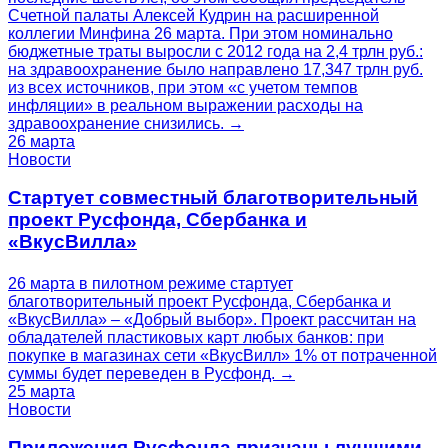
Счетной палаты Алексей Кудрин на расширенной
коллегии Минфина 26 марта. При этом номинально
бюджетные траты выросли с 2012 года на 2,4 трлн руб.:
на здравоохранение было направлено 17,347 трлн руб.
из всех источников, при этом «с учетом темпов
инфляции» в реальном выражении расходы на
здравоохранение снизились. →
26 марта
Новости
Стартует совместный благотворительный
проект Русфонда, Сбербанка и
«ВкусВилла»
26 марта в пилотном режиме стартует
благотворительный проект Русфонда, Сбербанка и
«ВкусВилла» – «Добрый выбор». Проект рассчитан на
обладателей пластиковых карт любых банков: при
покупке в магазинах сети «ВкусВилл» 1% от потраченной
суммы будет переведен в Русфонд. →
25 марта
Новости
Приложения Русфонда признаны лучшими