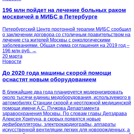
196 млн пойдет на лечение больных раком
москвичей в МИБС в Петербурге
Петербургский Центр протонной терапии МИБС сообщил
о заключении договора со столичным правительством на
лечение ста жителей Москвы с онкологическими
заболеваниями. Общая сумма соглашения на 2019 год –
196 млн руб. →
20 марта
Новости
До 2020 года машины скорой помощи
оснастят новым оборудованием
В ближайшие два года планируется модернизировать
около тысячи единиц медоборудования, используемого в
автомобилях Станции скорой и неотложной медицинской
помощи имени А.С. Пучкова Департамента
здравоохранения Москвы. По словам главы Депздрава
Алексея Хрипуна, в скорых появятся новые
дефибрилляторы, электрокардиографы, аппараты
искусственной вентиляции легких для новорожденных, а