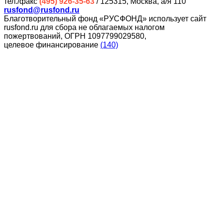
тел./факс
(495) 926-35-63
/ 125315, Москва, а/я 110
rusfond@rusfond.ru
Благотворительный фонд «РУСФОНД» использует сайт
rusfond.ru для сбора не облагаемых налогом
пожертвований, ОГРН 1097799029580,
целевое финансирование
(140)