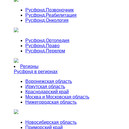
Русфонд.
Позвоночник
Русфонд.
Реабилитация
Русфонд.
Онкология
Русфонд.
Ортопедия
Русфонд.
Право
Русфонд.
Перелом
Регионы
Русфонд в регионах
Воронежская область
Иркутская область
Краснодарский край
Москва и Московская область
Нижегородская область
Новосибирская область
Приморский край