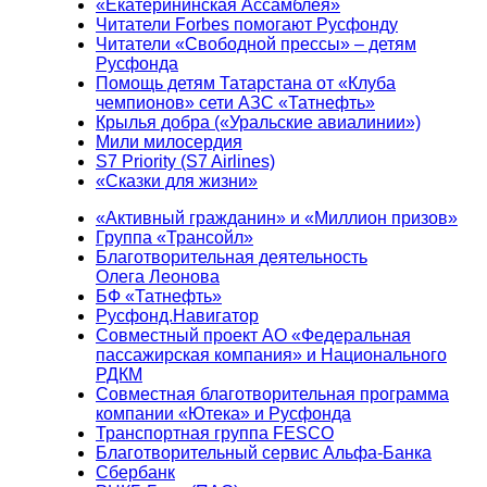
«Екатерининская Ассамблея»
Читатели Forbes помогают Русфонду
Читатели «Свободной прессы» – детям
Русфонда
Помощь детям Татарстана от «Клуба
чемпионов» сети АЗС «Татнефть»
Крылья добра («Уральские авиалинии»)
Мили милосердия
S7 Priority (S7 Airlines)
«Сказки для жизни»
«Активный гражданин» и «Миллион призов»
Группа «Трансойл»
Благотворительная деятельность
Олега Леонова
БФ «Татнефть»
Русфонд.Навигатор
Совместный проект АО «Федеральная
пассажирская компания» и Национального
РДКМ
Совместная благотворительная программа
компании «Ютека» и Русфонда
Транспортная группа FESCO
Благотворительный сервис Альфа-Банка
Сбербанк