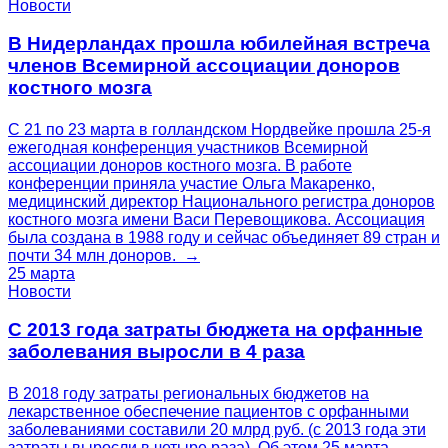
Новости
В Нидерландах прошла юбилейная встреча
членов Всемирной ассоциации доноров
костного мозга
С 21 по 23 марта в голландском Нордвейке прошла 25-я
ежегодная конференция участников Всемирной
ассоциации доноров костного мозга. В работе
конференции приняла участие Ольга Макаренко,
медицинский директор Национального регистра доноров
костного мозга имени Васи Перевощикова. Ассоциация
была создана в 1988 году и сейчас объединяет 89 стран и
почти 34 млн доноров. →
25 марта
Новости
С 2013 года затраты бюджета на орфанные
заболевания выросли в 4 раза
В 2018 году затраты региональных бюджетов на
лекарственное обеспечение пациентов с орфанными
заболеваниями составили 20 млрд руб. (с 2013 года эти
затраты выросли в четыре раза). Об этом 25 марта