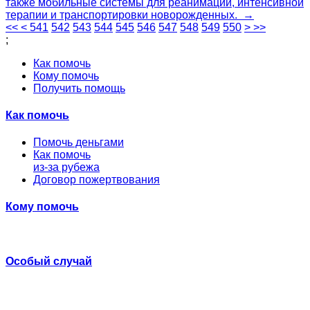
также мобильные системы для реанимации, интенсивной
терапии и транспортировки новорожденных. →
<<
<
541
542
543
544
545
546
547
548
549
550
>
>>
;
Как помочь
Кому помочь
Получить помощь
Как помочь
Помочь деньгами
Как помочь
из-за рубежа
Договор пожертвования
Кому помочь
Особый случай