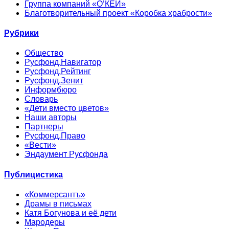
Группа компаний «О’КЕЙ»
Благотворительный проект «Коробка храбрости»
Рубрики
Общество
Русфонд.Навигатор
Русфонд.Рейтинг
Русфонд.Зенит
Информбюро
Словарь
«Дети вместо цветов»
Наши авторы
Партнеры
Русфонд.Право
«Вести»
Эндаумент Русфонда
Публицистика
«Коммерсантъ»
Драмы в письмах
Катя Богунова и её дети
Мародеры