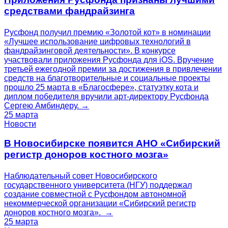
средствами фандрайзинга
Русфонд получил премию «Золотой кот» в номинации
«Лучшее использование цифровых технологий в
фандрайзинговой деятельности». В конкурсе
участвовали приложения Русфонда для iOS. Вручение
третьей ежегодной премии за достижения в привлечении
средств на благотворительные и социальные проекты
прошло 25 марта в «Благосфере», статуэтку кота и
диплом победителя вручили арт-директору Русфонда
Сергею Амбиндеру. →
25 марта
Новости
В Новосибирске появится АНО «Сибирский
регистр доноров костного мозга»
Наблюдательный совет Новосибирского
государственного университета (НГУ) поддержал
создание совместной с Русфондом автономной
некоммерческой организации «Сибирский регистр
доноров костного мозга». →
25 марта