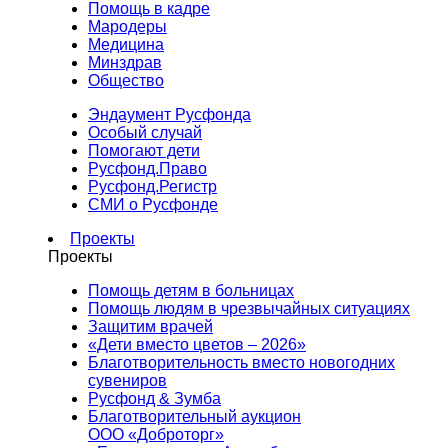
Помощь в кадре
Мародеры
Медицина
Минздрав
Общество
Эндаумент Русфонда
Особый случай
Помогают дети
Русфонд.Право
Русфонд.Регистр
СМИ о Русфонде
Проекты
Проекты
Помощь детям в больницах
Помощь людям в чрезвычайных ситуациях
Защитим врачей
«Дети вместо цветов – 2026»
Благотворительность вместо новогодних
сувениров
Русфонд & Зумба
Благотворительный аукцион
ООО «Доброторг»