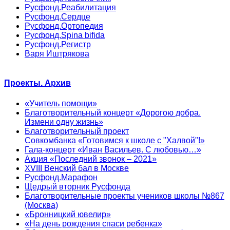
Русфонд.Реабилитация
Русфонд.Сердце
Русфонд.Ортопедия
Русфонд.Spina bifida
Русфонд.Регистр
Варя Иштрякова
Проекты. Архив
«Учитель помощи»
Благотворительный концерт «Дорогою добра.
Измени одну жизнь»
Благотворительный проект
Совкомбанка «Готовимся к школе с "Халвой"!»
Гала-концерт «Иван Васильев. С любовью…»
Акция «Последний звонок – 2021»
XVIII Венский бал в Москве
Русфонд.Марафон
Щедрый вторник Русфонда
Благотворительные проекты учеников школы №867
(Москва)
«Бронницкий ювелир»
«На день рождения спаси ребенка»