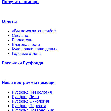
Получить помощь
Отчёты
«Вы помогли, спасибо!»
Сделано
Бюллетень
Благодарности
Куда пошли ваши деньги
Годовые отчеты
Рассылки Русфонда
Наши программы помощи
Русфонд.Неврология
Русфонд.Лицо
Русфонд.Онкология
Русфонд.Перелом
Русфонд.Позвоночник