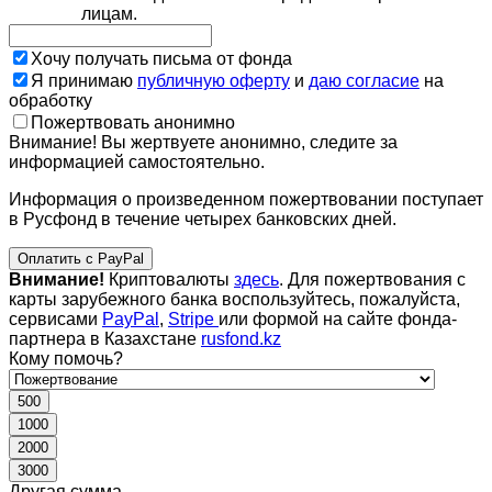
лицам.
Хочу получать письма от фонда
Я принимаю
публичную оферту
и
даю согласие
на
обработку
Пожертвовать анонимно
Внимание! Вы жертвуете анонимно, следите за
информацией самостоятельно.
Информация о произведенном пожертвовании поступает
в Русфонд в течение четырех банковских дней.
Оплатить с PayPal
Внимание!
Криптовалюты
здесь
. Для пожертвования с
карты зарубежного банка воспользуйтесь, пожалуйста,
сервисами
PayPal
,
Stripe
или формой на сайте фонда-
партнера в Казахстане
rusfond.kz
Кому помочь?
500
1000
2000
3000
Другая сумма