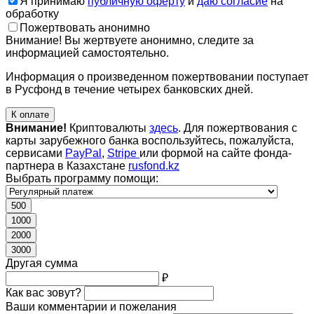
Я принимаю
публичную оферту
и
даю согласие
на
обработку
Пожертвовать анонимно
Внимание! Вы жертвуете анонимно, следите за
информацией самостоятельно.
Информация о произведенном пожертвовании поступает
в Русфонд в течение четырех банковских дней.
К оплате
Внимание!
Криптовалюты
здесь
. Для пожертвования с
карты зарубежного банка воспользуйтесь, пожалуйста,
сервисами
PayPal
,
Stripe
или формой на сайте фонда-
партнера в Казахстане
rusfond.kz
Выбрать программу помощи:
500
1000
2000
3000
Другая сумма
₽
Как вас зовут?
Ваши комментарии и пожелания