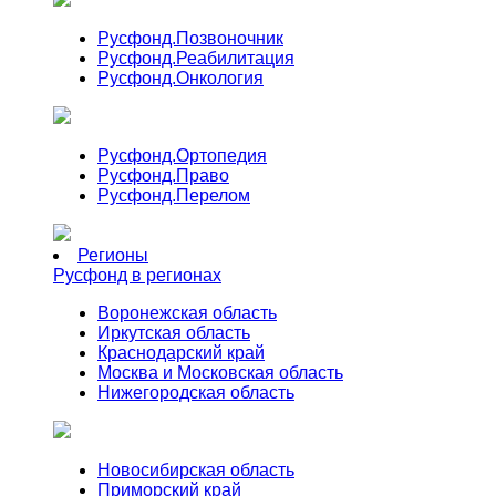
Русфонд.
Позвоночник
Русфонд.
Реабилитация
Русфонд.
Онкология
Русфонд.
Ортопедия
Русфонд.
Право
Русфонд.
Перелом
Регионы
Русфонд в регионах
Воронежская область
Иркутская область
Краснодарский край
Москва и Московская область
Нижегородская область
Новосибирская область
Приморский край