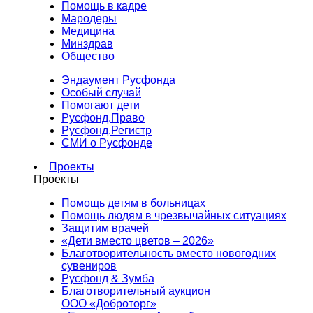
Помощь в кадре
Мародеры
Медицина
Минздрав
Общество
Эндаумент Русфонда
Особый случай
Помогают дети
Русфонд.Право
Русфонд.Регистр
СМИ о Русфонде
Проекты
Проекты
Помощь детям в больницах
Помощь людям в чрезвычайных ситуациях
Защитим врачей
«Дети вместо цветов – 2026»
Благотворительность вместо новогодних
сувениров
Русфонд & Зумба
Благотворительный аукцион
ООО «Доброторг»