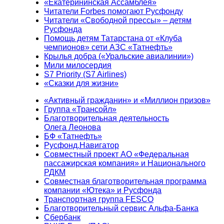
«Екатерининская Ассамблея»
Читатели Forbes помогают Русфонду
Читатели «Свободной прессы» – детям
Русфонда
Помощь детям Татарстана от «Клуба
чемпионов» сети АЗС «Татнефть»
Крылья добра («Уральские авиалинии»)
Мили милосердия
S7 Priority (S7 Airlines)
«Сказки для жизни»
«Активный гражданин» и «Миллион призов»
Группа «Трансойл»
Благотворительная деятельность
Олега Леонова
БФ «Татнефть»
Русфонд.Навигатор
Совместный проект АО «Федеральная
пассажирская компания» и Национального
РДКМ
Совместная благотворительная программа
компании «Ютека» и Русфонда
Транспортная группа FESCO
Благотворительный сервис Альфа-Банка
Сбербанк