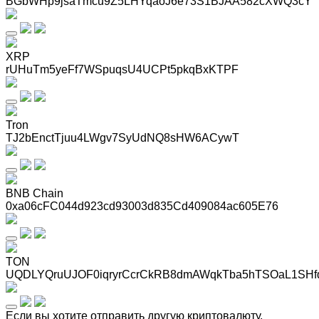
BGbWHp9jsaTmcu9Z5LHYqaoJ6e73S1BJAA582cXWQ3cY
XRP
rUHuTm5yeFf7WSpuqsU4UCPt5pkqBxKTPF
Tron
TJ2bEnctTjuu4LWgv7SyUdNQ8sHW6ACywT
BNB Chain
0xa06cFC044d923cd93003d835Cd409084ac605E76
TON
UQDLYQruUJOF0iqryrCcrCkRB8dmAWqkTba5hTSOaL1SHf
Если вы хотите отправить другую криптовалюту,