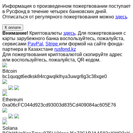
Информация о произведенном пожертвовании поступает
в Русфонд в течение четырех банковских дней.
Отписаться от регулярного пожертвования можно
здесь
К оплате
Внимание!
Криптовалюты
здесь
. Для пожертвования с
карты зарубежного банка воспользуйтесь, пожалуйста,
сервисами
PayPal
,
Stripe
или формой на сайте фонда-
партнера в Казахстане
rusfond.kz
Для пожертвования криптовалютой скопируйте адрес
или воспользуйтесь, пожалуйста, QR-кодом
.
Bitcoin
bc1quqgt6edksk84rcgwqlklhya3uwgr8g3c38xge0
Ethereum
0xa06cFC044d923cd93003d835Cd409084ac605E76
Solana