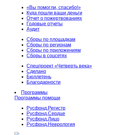
«Вы помогли, спасибо!»
Куда пошли ваши деньги
Отчет о пожертвованиях
Годовые отчеты
Аудит
Сборы по площадкам
Сборы по регионам
Сборы по приложениям
Сборы в соцсетях
Спецпроект «Четверть века»
Сделано
Бюллетень
Благодарности
Программы
Программы помощи
Русфонд.
Регистр
Русфонд.
Сердце
Русфонд.
Лицо
Русфонд.
Неврология