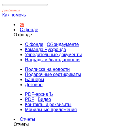
Для бизнеса
Как помочь
29
О фонде
О фонде
О фонде
|
Об эндаументе
Команда Русфонда
Учредительные документы
Награды и благодарности
Подписка на новости
Подарочные сертификаты
Баннеры
Договор
PDF-архив Ъ
PDF
|
Видео
Контакты и реквизиты
Мобильные приложения
Отчеты
Отчеты