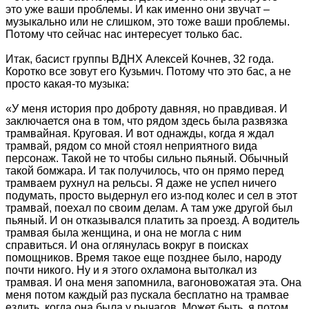
это уже ваши проблемы. И как именно они звучат –
музыкально или не слишком, это тоже ваши проблемы.
Потому что сейчас нас интересует только бас.
Итак, басист группы ВДНХ Алексей Кочнев, 32 года.
Коротко все зовут его Кузьмич. Потому что это бас, а не
просто какая-то музыка:
«У меня история про доброту давняя, но правдивая. И
заключается она в том, что рядом здесь была развязка
трамвайная. Круговая. И вот однажды, когда я ждал
трамвай, рядом со мной стоял неприятного вида
персонаж. Такой не то чтобы сильно пьяный. Обычный
такой бомжара. И так получилось, что он прямо перед
трамваем рухнул на рельсы. Я даже не успел ничего
подумать, просто выдернул его из-под колес и сел в этот
трамвай, поехал по своим делам. А там уже другой был
пьяный. И он отказывался платить за проезд. А водитель
трамвая была женщина, и она не могла с ним
справиться. И она оглянулась вокруг в поисках
помощников. Время такое еще позднее было, народу
почти никого. Ну и я этого охламона вытолкал из
трамвая. И она меня запомнила, вагоновожатая эта. Она
меня потом каждый раз пускала бесплатно на трамвае
ездить, когда она была у рычагов. Может быть, я потом