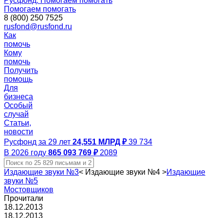
Русфонд. Помогаем помогать
Помогаем помогать
8 (800) 250 7525
rusfond@rusfond.ru
Как
помочь
Кому
помочь
Получить
помощь
Для
бизнеса
Особый
случай
Статьи,
новости
Русфонд за 29 лет
24,551 МЛРД ₽
39 734
В 2026 году
865 093 769 ₽
2089
Издающие звуки №3
<
Издающие звуки №4
>
Издающие
звуки №5
Мостовщиков
Прочитали
18.12.2013
18.12.2013