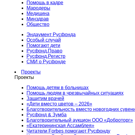
Помощь в кадре
Мародеры
Медицина
Минздрав
Общество
Эндаумент Русфонда
Особый случай
Помогают дети
Русфонд.Право
Русфонд.Регистр
СМИ о Русфонде
Проекты
Проекты
Помощь детям в больницах
Помощь людям в чрезвычайных ситуациях
Защитим врачей
«Дети вместо цветов – 2026»
Благотворительность вместо новогодних сувен
Русфонд & Зумба
Благотворительный аукцион ООО «Доброторг»
«Екатерининская Ассамблея»
Читатели Forbes помогают Русфонду