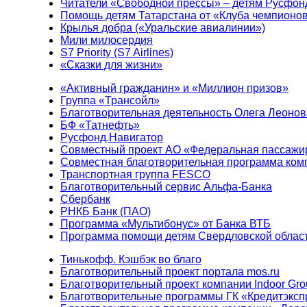
Читатели «Свободной прессы» – детям Русфон
Помощь детям Татарстана от «Клуба чемпионо
Крылья добра («Уральские авиалинии»)
Мили милосердия
S7 Priority (S7 Airlines)
«Сказки для жизни»
«Активный гражданин» и «Миллион призов»
Группа «Трансойл»
Благотворительная деятельность Олега Леонов
БФ «Татнефть»
Русфонд.Навигатор
Совместный проект АО «Федеральная пассажи
Совместная благотворительная программа ком
Транспортная группа FESCO
Благотворительный сервис Альфа-Банка
Сбербанк
РНКБ Банк (ПАО)
Программа «Мультибонус» от Банка ВТБ
Программа помощи детям Свердловской област
Тинькофф. Кэшбэк во благо
Благотворительный проект портала mos.ru
Благотворительный проект компании Indoor Gro
Благотворительные программы ГК «Кредитэксп