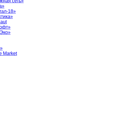
жная сеть»
а»
тал-18»
ктика»
aut
софт»
рЭко»
т»
e Market