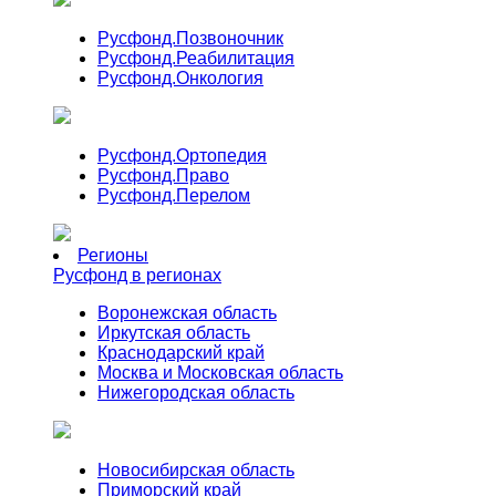
Русфонд.
Позвоночник
Русфонд.
Реабилитация
Русфонд.
Онкология
Русфонд.
Ортопедия
Русфонд.
Право
Русфонд.
Перелом
Регионы
Русфонд в регионах
Воронежская область
Иркутская область
Краснодарский край
Москва и Московская область
Нижегородская область
Новосибирская область
Приморский край