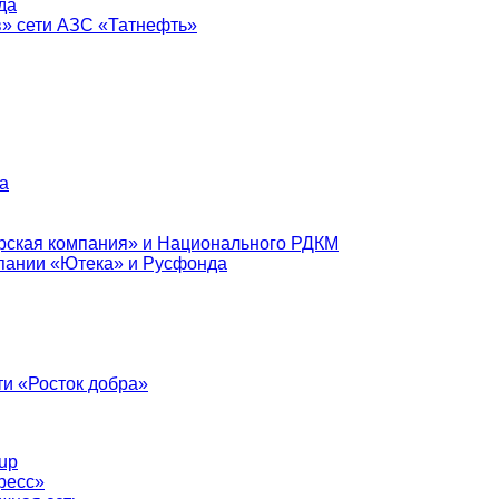
да
в» сети АЗС «Татнефть»
а
рская компания» и Национального РДКМ
пании «Ютека» и Русфонда
и «Росток добра»
up
ресс»