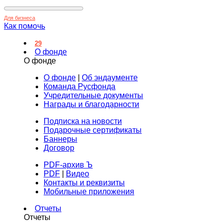
Для бизнеса
Как помочь
29
О фонде
О фонде
О фонде
|
Об эндаументе
Команда Русфонда
Учредительные документы
Награды и благодарности
Подписка на новости
Подарочные сертификаты
Баннеры
Договор
PDF-архив Ъ
PDF
|
Видео
Контакты и реквизиты
Мобильные приложения
Отчеты
Отчеты