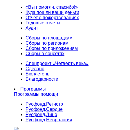
«Вы помогли, спасибо!»
Куда пошли ваши деньги
Отчет о пожертвованиях
Годовые отчеты
Аудит
Сборы по площадкам
Сборы по регионам
Сборы по приложениям
Сборы в соцсетях
Спецпроект «Четверть века»
Сделано
Бюллетень
Благодарности
Программы
Программы помощи
Русфонд.
Регистр
Русфонд.
Сердце
Русфонд.
Лицо
Русфонд.
Неврология