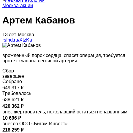
>
Редкая патология
Москва-акции
Артем Кабанов
13 лет, Москва
rsfnd.ru/XtzKa
врожденный порок сердца, спасет операция, требуется
протез клапана легочной артерии
Сбор
завершен
Собрано
649 317 ₽
Требовалось
638 621 ₽
420 362 ₽
внес жертвователь, пожелавший остаться неназванным
10 696 ₽
внесло ООО «Бигам-Инвест»
218 259 ₽