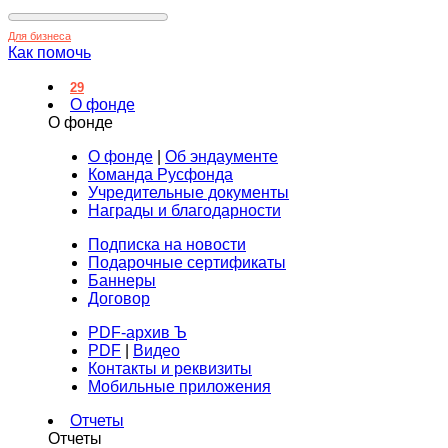
Для бизнеса
Как помочь
29
О фонде
О фонде
О фонде
|
Об эндаументе
Команда Русфонда
Учредительные документы
Награды и благодарности
Подписка на новости
Подарочные сертификаты
Баннеры
Договор
PDF-архив Ъ
PDF
|
Видео
Контакты и реквизиты
Мобильные приложения
Отчеты
Отчеты