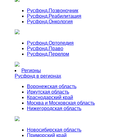
Русфонд.
Позвоночник
Русфонд.
Реабилитация
Русфонд.
Онкология
Русфонд.
Ортопедия
Русфонд.
Право
Русфонд.
Перелом
Регионы
Русфонд в регионах
Воронежская область
Иркутская область
Краснодарский край
Москва и Московская область
Нижегородская область
Новосибирская область
Приморский край