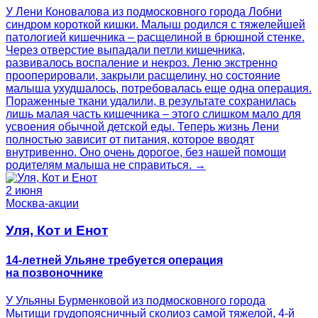
У Лени Коновалова из подмосковного города Лобни
синдром короткой кишки. Малыш родился с тяжелейшей
патологией кишечника – расщелиной в брюшной стенке.
Через отверстие выпадали петли кишечника,
развивалось воспаление и некроз. Леню экстренно
прооперировали, закрыли расщелину, но состояние
малыша ухудшалось, потребовалась еще одна операция.
Пораженные ткани удалили, в результате сохранилась
лишь малая часть кишечника – этого слишком мало для
усвоения обычной детской еды. Теперь жизнь Лени
полностью зависит от питания, которое вводят
внутривенно. Оно очень дорогое, без нашей помощи
родителям малыша не справиться. →
2 июня
Москва-акции
Уля, Кот и Енот
14-летней Ульяне требуется операция
на позвоночнике
У Ульяны Бурменковой из подмосковного города
Мытищи грудопоясничный сколиоз самой тяжелой, 4-й