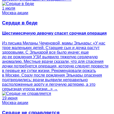
1 июля
Москва-акции
Сердце в беде
Шестимесячную девочку спасет срочная операция
Из письма Миланы Чеченовой, мамы Эльнары: «У нас
трое маленьких детей. Старшие сын и дочка растут
здоровыми. С Эльнарой все было иначе: еще
до ее рождения УЗИ выявило тяжелую сердечную
аномалию. Местные врачи сказали, что для спасения
дочки потребуется операция, которую следует провести
в первые же сутки жизни. Рекомендовали рожать
в Москве. Сразу после рождения Эльнары опасения
подтвердились: врачи выявили неправильно
расположенные аорту и легочную артерию, а это
серьезная угроза жизни...» →
19 июня
Москва-акции
Сердце не справляется