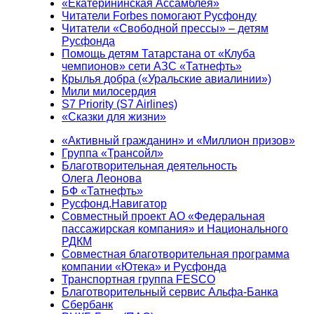
«Екатерининская Ассамблея»
Читатели Forbes помогают Русфонду
Читатели «Свободной прессы» – детям
Русфонда
Помощь детям Татарстана от «Клуба
чемпионов» сети АЗС «Татнефть»
Крылья добра («Уральские авиалинии»)
Мили милосердия
S7 Priority (S7 Airlines)
«Сказки для жизни»
«Активный гражданин» и «Миллион призов»
Группа «Трансойл»
Благотворительная деятельность
Олега Леонова
БФ «Татнефть»
Русфонд.Навигатор
Совместный проект АО «Федеральная
пассажирская компания» и Национального
РДКМ
Совместная благотворительная программа
компании «Ютека» и Русфонда
Транспортная группа FESCO
Благотворительный сервис Альфа-Банка
Сбербанк