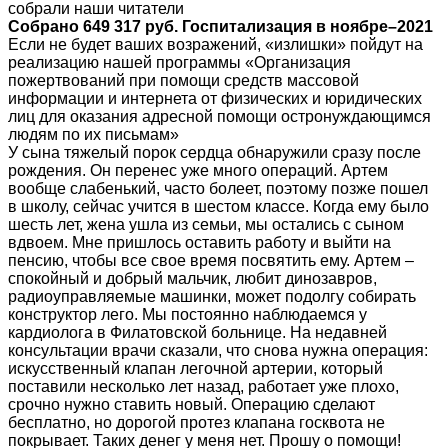
собрали наши читатели
Собрано 649 317 руб. Госпитализация в ноябре–2021
Если не будет ваших возражений, «излишки» пойдут на
реализацию нашей программы «Организация
пожертвований при помощи средств массовой
информации и интернета от физических и юридических
лиц для оказания адресной помощи остронуждающимся
людям по их письмам»
У сына тяжелый порок сердца обнаружили сразу после
рождения. Он перенес уже много операций. Артем
вообще слабенький, часто болеет, поэтому позже пошел
в школу, сейчас учится в шестом классе. Когда ему было
шесть лет, жена ушла из семьи, мы остались с сыном
вдвоем. Мне пришлось оставить работу и выйти на
пенсию, чтобы все свое время посвятить ему. Артем –
спокойный и добрый мальчик, любит динозавров,
радиоуправляемые машинки, может подолгу собирать
конструктор лего. Мы постоянно наблюдаемся у
кардиолога в Филатовской больнице. На недавней
консультации врачи сказали, что снова нужна операция:
искусственный клапан легочной артерии, который
поставили несколько лет назад, работает уже плохо,
срочно нужно ставить новый. Операцию сделают
бесплатно, но дорогой протез клапана госквота не
покрывает. Таких денег у меня нет. Прошу о помощи!