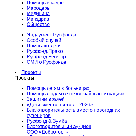
Помощь в кадре
Мародеры
Медицина
Минздрав
Общество
Эндаумент Русфонда
Особый случай
Помогают дети
Русфонд.Право
Русфонд.Регистр
СМИ о Русфонде
Проекты
Проекты
Помощь детям в больницах
Помощь людям в чрезвычайных ситуациях
Защитим врачей
«Дети вместо цветов – 2026»
Благотворительность вместо новогодних
сувениров
Русфонд & Зумба
Благотворительный аукцион
ООО «Доброторг»