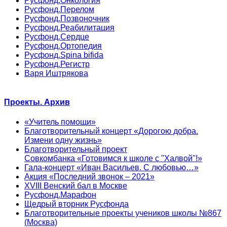
Русфонд.Онкология
Русфонд.Перелом
Русфонд.Позвоночник
Русфонд.Реабилитация
Русфонд.Сердце
Русфонд.Ортопедия
Русфонд.Spina bifida
Русфонд.Регистр
Варя Иштрякова
Проекты. Архив
«Учитель помощи»
Благотворительный концерт «Дорогою добра.
Измени одну жизнь»
Благотворительный проект
Совкомбанка «Готовимся к школе с "Халвой"!»
Гала-концерт «Иван Васильев. С любовью…»
Акция «Последний звонок – 2021»
XVIII Венский бал в Москве
Русфонд.Марафон
Щедрый вторник Русфонда
Благотворительные проекты учеников школы №867
(Москва)