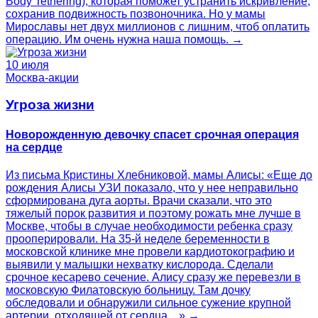
Body Tethering), которая поможет устранить искривление,
сохранив подвижность позвоночника. Но у мамы
Мирославы нет двух миллионов с лишним, чтоб оплатить
операцию. Им очень нужна наша помощь. →
10 июля
Москва-акции
Угроза жизни
Новорожденную девочку спасет срочная операция
на сердце
Из письма Кристины Хлебниковой, мамы Алисы: «Еще до
рождения Алисы УЗИ показало, что у нее неправильно
сформирована дуга аорты. Врачи сказали, что это
тяжелый порок развития и поэтому рожать мне лучше в
Москве, чтобы в случае необходимости ребенка сразу
прооперировали. На 35-й неделе беременности в
московской клинике мне провели кардиотокографию и
выявили у малышки нехватку кислорода. Сделали
срочное кесарево сечение. Алису сразу же перевезли в
московскую Филатовскую больницу. Там дочку
обследовали и обнаружили сильное сужение крупной
артерии, отходящей от сердца…» →