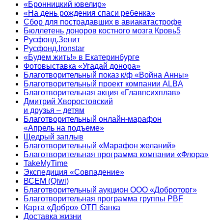
«Бронницкий ювелир»
«На день рождения спаси ребенка»
Сбор для пострадавших в авиакатастрофе
Бюллетень доноров костного мозга Кровь5
Русфонд.Зенит
Русфонд.Ironstar
«Будем жить!» в Екатеринбурге
Фотовыставка «Угадай донора»
Благотворительный показ к/ф «Война Анны»
Благотворительный проект компании ALBA
Благотворительная акция «Главпсихплав»
Дмитрий Хворостовский
и друзья – детям
Благотворительный онлайн‑марафон
«Апрель на подъеме»
Щедрый заплыв
Благотворительный «Марафон желаний»
Благотворительная программа компании «Флора»
TakeMyTime
Экспедиция «Совпадение»
ВСЕМ (Qiwi)
Благотворительный аукцион ООО «Доброторг»
Благотворительная программа группы PBF
Карта «Добро» ОТП банка
Доставка жизни