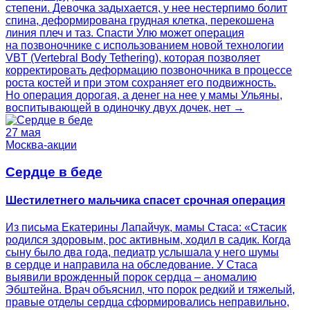
степени. Девочка задыхается, у нее нестерпимо болит
спина, деформирована грудная клетка, перекошена
линия плеч и таз. Спасти Улю может операция
на позвоночнике с использованием новой технологии
VBT (Vertebral Body Tethering), которая позволяет
корректировать деформацию позвоночника в процессе
роста костей и при этом сохраняет его подвижность.
Но операция дорогая, а денег на нее у мамы Ульяны,
воспитывающей в одиночку двух дочек, нет →
27 мая
Москва-акции
Сердце в беде
Шестилетнего мальчика спасет срочная операция
Из письма Екатерины Лапайчук, мамы Стаса: «Стасик
родился здоровым, рос активным, ходил в садик. Когда
сыну было два года, педиатр услышала у него шумы
в сердце и направила на обследование. У Стаса
выявили врожденный порок сердца – аномалию
Эбштейна. Врач объяснил, что порок редкий и тяжелый,
правые отделы сердца сформировались неправильно,