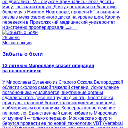
не двигались. Мы с мужем примчались через десять
минут, вызвали скорую. Дочку доставили в областную
больницу в Нижнем Новгороде, провели КТ и выявили
разрыв межпозвоночного диска на уровне шеи. Карину
перевезли в Приволжский медицинский университет
и экстренно прооперировали....» →
28 июля
Москва-акции
Забыть о боли
13-летнюю Мирославу спасет операция
на позвоночнике
У Мирославы Бугаенко из Старого Оскола Белгородской
области сколиоз самой тяжелой степени. Искривление
позвоночника усиливается, внутренние органы
сдавливаются, девочке трудно дышать, болят почки,
приступы головной боли и головокружения приводят
к обморочным состояниям. Консервативное лечение
не помогло. Единственный шанс избавить Мирославу
от мучений – только операция. Московские хирурги
берутся провести ее по новой технологии VBT (Vertebral