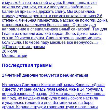
и музыкой в театральной студии. В одиннадцать лет
начала сутулиться, хотя у нее уже выработалась
балетная привычка держать спину. Мы обратились
к врачу, сделали рентген, и снимок показал сколиоз 2-й
степени. Лечебная гимнастика, массаж не помогли, дочка
жаловалась на сильную боль в спине. Ортопед дал
направление в специализированный санаторий. Там для
Глаши изготовили жесткий корсет Шено. Дочка носила
его по 20 часов в сутки. Спина окрепла, выпрямилась,
боль ушла. Но через пару месяцев все вернулось...» →
28 июля
Москва-акции
Последствия травмы
17-летней девочке требуется реабилитация
Из письма Светланы Касаткиной, мамы Карины: «Дочка
с шести лет занималась плаванием, уже в 14 получила
первый взрослый разряд. 20 мая она с друзьями пошла
на пруд, но неудачно нырнула с невысокого настила
и ударилась головой о дно. Вытащили ее на берег
друзья. Карина с трудом говорила, руки и ноги почти