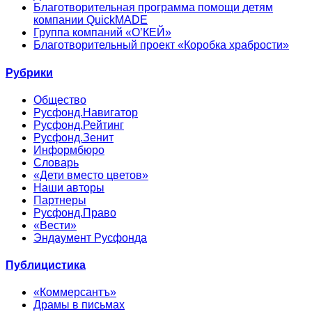
Благотворительная программа помощи детям
компании QuickMADE
Группа компаний «О’КЕЙ»
Благотворительный проект «Коробка храбрости»
Рубрики
Общество
Русфонд.Навигатор
Русфонд.Рейтинг
Русфонд.Зенит
Информбюро
Словарь
«Дети вместо цветов»
Наши авторы
Партнеры
Русфонд.Право
«Вести»
Эндаумент Русфонда
Публицистика
«Коммерсантъ»
Драмы в письмах