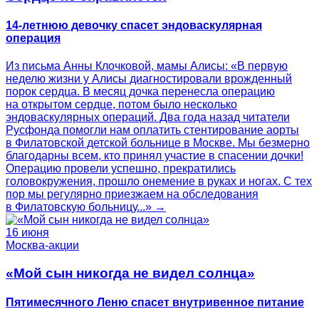
14-летнюю девочку спасет эндоваскулярная
операция
Из письма Анны Клочковой, мамы Алисы: «В первую
неделю жизни у Алисы диагностировали врожденный
порок сердца. В месяц дочка перенесла операцию
на открытом сердце, потом было несколько
эндоваскулярных операций. Два года назад читатели
Русфонда помогли нам оплатить стентирование аорты
в Филатовской детской больнице в Москве. Мы безмерно
благодарны всем, кто принял участие в спасении дочки!
Операцию провели успешно, прекратились
головокружения, прошло онемение в руках и ногах. С тех
пор мы регулярно приезжаем на обследования
в Филатовскую больницу...» →
16 июня
Москва-акции
«Мой сын никогда не видел солнца»
Пятимесячного Леню спасет внутривенное питание