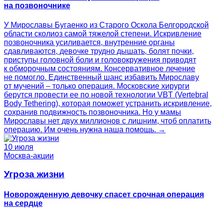
на позвоночнике
У Мирославы Бугаенко из Старого Оскола Белгородской
области сколиоз самой тяжелой степени. Искривление
позвоночника усиливается, внутренние органы
сдавливаются, девочке трудно дышать, болят почки,
приступы головной боли и головокружения приводят
к обморочным состояниям. Консервативное лечение
не помогло. Единственный шанс избавить Мирославу
от мучений – только операция. Московские хирурги
берутся провести ее по новой технологии VBT (Vertebral
Body Tethering), которая поможет устранить искривление,
сохранив подвижность позвоночника. Но у мамы
Мирославы нет двух миллионов с лишним, чтоб оплатить
операцию. Им очень нужна наша помощь. →
10 июля
Москва-акции
Угроза жизни
Новорожденную девочку спасет срочная операция
на сердце