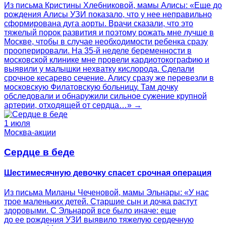
Из письма Кристины Хлебниковой, мамы Алисы: «Еще до
рождения Алисы УЗИ показало, что у нее неправильно
сформирована дуга аорты. Врачи сказали, что это
тяжелый порок развития и поэтому рожать мне лучше в
Москве, чтобы в случае необходимости ребенка сразу
прооперировали. На 35-й неделе беременности в
московской клинике мне провели кардиотокографию и
выявили у малышки нехватку кислорода. Сделали
срочное кесарево сечение. Алису сразу же перевезли в
московскую Филатовскую больницу. Там дочку
обследовали и обнаружили сильное сужение крупной
артерии, отходящей от сердца…» →
1 июля
Москва-акции
Сердце в беде
Шестимесячную девочку спасет срочная операция
Из письма Миланы Чеченовой, мамы Эльнары: «У нас
трое маленьких детей. Старшие сын и дочка растут
здоровыми. С Эльнарой все было иначе: еще
до ее рождения УЗИ выявило тяжелую сердечную