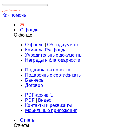
Для бизнеса
Как помочь
29
О фонде
О фонде
О фонде
|
Об эндаументе
Команда Русфонда
Учредительные документы
Награды и благодарности
Подписка на новости
Подарочные сертификаты
Баннеры
Договор
PDF-архив Ъ
PDF
|
Видео
Контакты и реквизиты
Мобильные приложения
Отчеты
Отчеты