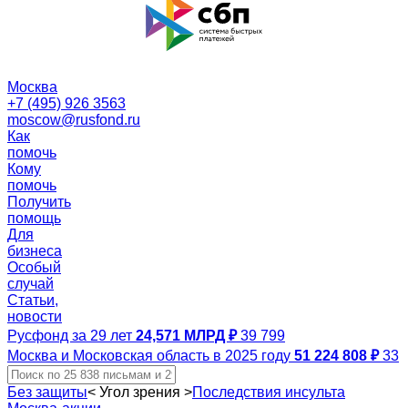
Москва
+7 (495) 926 3563
moscow@rusfond.ru
Как
помочь
Кому
помочь
Получить
помощь
Для
бизнеса
Особый
случай
Статьи,
новости
Русфонд за 29 лет
24,571 МЛРД ₽
39 799
Москва и Московская область в 2025 году
51 224 808 ₽
33
Без защиты
<
Угол зрения
>
Последствия инсульта