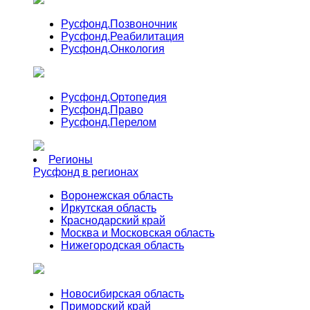
Русфонд.
Позвоночник
Русфонд.
Реабилитация
Русфонд.
Онкология
Русфонд.
Ортопедия
Русфонд.
Право
Русфонд.
Перелом
Регионы
Русфонд в регионах
Воронежская область
Иркутская область
Краснодарский край
Москва и Московская область
Нижегородская область
Новосибирская область
Приморский край