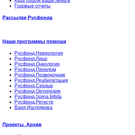
Куда пошли ваши деньги
Годовые отчеты
Рассылки Русфонда
Наши программы помощи
Русфонд.Неврология
Русфонд.Лицо
Русфонд.Онкология
Русфонд.Перелом
Русфонд.Позвоночник
Русфонд.Реабилитация
Русфонд.Сердце
Русфонд.Ортопедия
Русфонд.Spina bifida
Русфонд.Регистр
Варя Иштрякова
Проекты. Архив