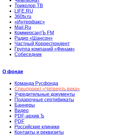
Чемпионат
Триколор ТВ
LIFE.RU
360tv.ru
«Интерфакс»
Mail.Ru
КоммерсантЪ FM
Радио «Шансон»
Частный Корреспондент
Группа компаний «Финам»
Собеседник
О фонде
Команда Русфонда
Спецпроект «Четверть века»
Учредительные документы
Подарочные сертификаты
Баннеры
Видео
PDF-архив Ъ
PDF
Российские клиники
Контакты и реквизиты