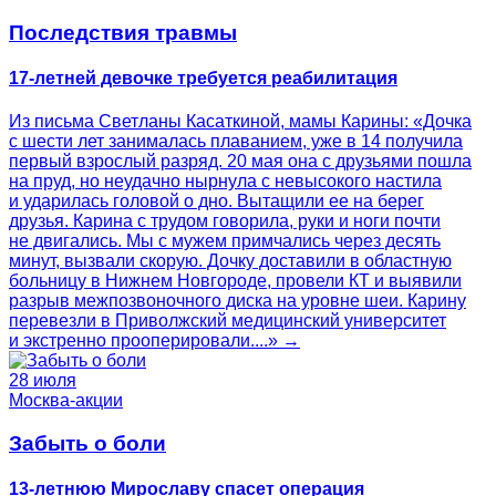
Последствия травмы
17-летней девочке требуется реабилитация
Из письма Светланы Касаткиной, мамы Карины: «Дочка
с шести лет занималась плаванием, уже в 14 получила
первый взрослый разряд. 20 мая она с друзьями пошла
на пруд, но неудачно нырнула с невысокого настила
и ударилась головой о дно. Вытащили ее на берег
друзья. Карина с трудом говорила, руки и ноги почти
не двигались. Мы с мужем примчались через десять
минут, вызвали скорую. Дочку доставили в областную
больницу в Нижнем Новгороде, провели КТ и выявили
разрыв межпозвоночного диска на уровне шеи. Карину
перевезли в Приволжский медицинский университет
и экстренно прооперировали....» →
28 июля
Москва-акции
Забыть о боли
13-летнюю Мирославу спасет операция