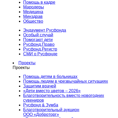
Помощь в кадре
Мародеры
Медицина
Минздрав
Общество
Эндаумент Русфонда
Особый случай
Помогают дети
Русфонд.Право
Русфонд.Регистр
СМИ о Русфонде
Проекты
Проекты
Помощь детям в больницах
Помощь людям в чрезвычайных ситуациях
Защитим врачей
«Дети вместо цветов – 2026»
Благотворительность вместо новогодних
сувениров
Русфонд & Зумба
Благотворительный аукцион
ООО «Доброторг»