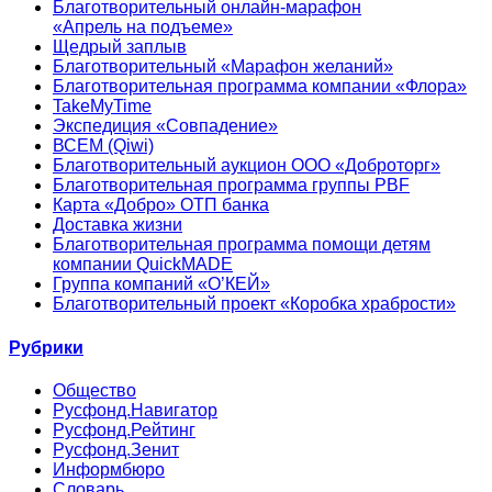
Благотворительный онлайн‑марафон
«Апрель на подъеме»
Щедрый заплыв
Благотворительный «Марафон желаний»
Благотворительная программа компании «Флора»
TakeMyTime
Экспедиция «Совпадение»
ВСЕМ (Qiwi)
Благотворительный аукцион ООО «Доброторг»
Благотворительная программа группы PBF
Карта «Добро» ОТП банка
Доставка жизни
Благотворительная программа помощи детям
компании QuickMADE
Группа компаний «О’КЕЙ»
Благотворительный проект «Коробка храбрости»
Рубрики
Общество
Русфонд.Навигатор
Русфонд.Рейтинг
Русфонд.Зенит
Информбюро
Словарь