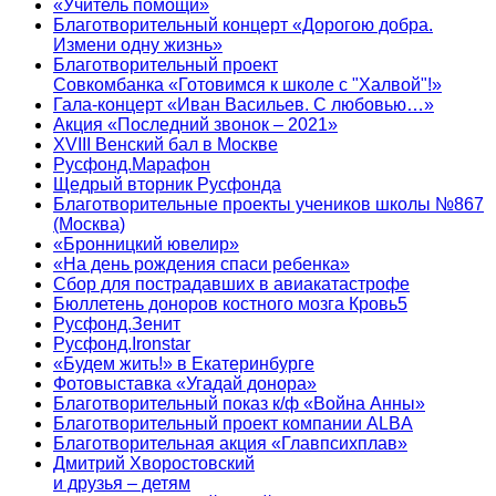
«Учитель помощи»
Благотворительный концерт «Дорогою добра.
Измени одну жизнь»
Благотворительный проект
Совкомбанка «Готовимся к школе с "Халвой"!»
Гала-концерт «Иван Васильев. С любовью…»
Акция «Последний звонок – 2021»
XVIII Венский бал в Москве
Русфонд.Марафон
Щедрый вторник Русфонда
Благотворительные проекты учеников школы №867
(Москва)
«Бронницкий ювелир»
«На день рождения спаси ребенка»
Сбор для пострадавших в авиакатастрофе
Бюллетень доноров костного мозга Кровь5
Русфонд.Зенит
Русфонд.Ironstar
«Будем жить!» в Екатеринбурге
Фотовыставка «Угадай донора»
Благотворительный показ к/ф «Война Анны»
Благотворительный проект компании ALBA
Благотворительная акция «Главпсихплав»
Дмитрий Хворостовский
и друзья – детям