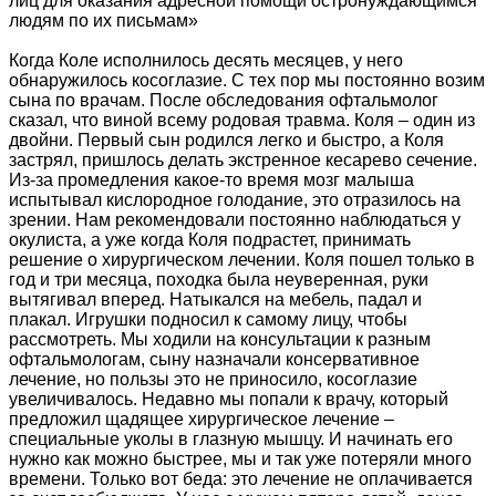
лиц для оказания адресной помощи остронуждающимся
людям по их письмам»
Когда Коле исполнилось десять месяцев, у него
обнаружилось косоглазие. С тех пор мы постоянно возим
сына по врачам. После обследования офтальмолог
сказал, что виной всему родовая травма. Коля – один из
двойни. Первый сын родился легко и быстро, а Коля
застрял, пришлось делать экстренное кесарево сечение.
Из-за промедления какое-то время мозг малыша
испытывал кислородное голодание, это отразилось на
зрении. Нам рекомендовали постоянно наблюдаться у
окулиста, а уже когда Коля подрастет, принимать
решение о хирургическом лечении. Коля пошел только в
год и три месяца, походка была неуверенная, руки
вытягивал вперед. Натыкался на мебель, падал и
плакал. Игрушки подносил к самому лицу, чтобы
рассмотреть. Мы ходили на консультации к разным
офтальмологам, сыну назначали консервативное
лечение, но пользы это не приносило, косоглазие
увеличивалось. Недавно мы попали к врачу, который
предложил щадящее хирургическое лечение –
специальные уколы в глазную мышцу. И начинать его
нужно как можно быстрее, мы и так уже потеряли много
времени. Только вот беда: это лечение не оплачивается