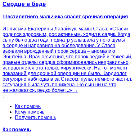
Сердце в беде
Шестилетнего мальчика спасет срочная операция
Из письма Екатерины Лапайчук, мамы Стаса: «Стасик
родился здоровым, рос активным, ходил в садик. Когда
сыну было два года, педиатр услышала у него шумы
в сердце и направила на обследование. У Стаса
выявили врожденный порок сердца – аномалию
Эбштейна. Врач объяснил, что порок редкий и тяжелый,
правые отделы сердца сформировались неправильно,
исправляется это только хирургически. На тот момент
показаний для срочной операции не было. Кардиолог
регулярно наблюдала за Стасом: пульс немного частил,
сатурация была чуть понижена. Но сын ни на что
не жаловался, редко болел...» →
;
Как помочь
Кому помочь
Получить помощь
Как помочь