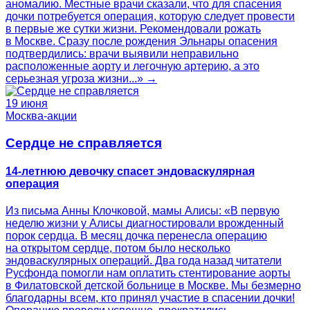
аномалию. Местные врачи сказали, что для спасения
дочки потребуется операция, которую следует провести
в первые же сутки жизни. Рекомендовали рожать
в Москве. Сразу после рождения Эльнары опасения
подтвердились: врачи выявили неправильно
расположенные аорту и легочную артерию, а это
серьезная угроза жизни...» →
19 июня
Москва-акции
Сердце не справляется
14-летнюю девочку спасет эндоваскулярная
операция
Из письма Анны Клочковой, мамы Алисы: «В первую
неделю жизни у Алисы диагностировали врожденный
порок сердца. В месяц дочка перенесла операцию
на открытом сердце, потом было несколько
эндоваскулярных операций. Два года назад читатели
Русфонда помогли нам оплатить стентирование аорты
в Филатовской детской больнице в Москве. Мы безмерно
благодарны всем, кто принял участие в спасении дочки!