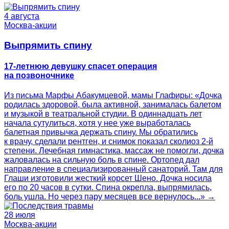
4 августа
Москва-акции
Выпрямить спину
17-летнюю девушку спасет операция
на позвоночнике
Из письма Марфы Абакумцевой, мамы Глафиры: «Дочка
родилась здоровой, была активной, занималась балетом
и музыкой в театральной студии. В одиннадцать лет
начала сутулиться, хотя у нее уже выработалась
балетная привычка держать спину. Мы обратились
к врачу, сделали рентген, и снимок показал сколиоз 2-й
степени. Лечебная гимнастика, массаж не помогли, дочка
жаловалась на сильную боль в спине. Ортопед дал
направление в специализированный санаторий. Там для
Глаши изготовили жесткий корсет Шено. Дочка носила
его по 20 часов в сутки. Спина окрепла, выпрямилась,
боль ушла. Но через пару месяцев все вернулось...» →
28 июля
Москва-акции