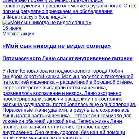
Операцию провели успешно, прекратились
головокружения, прошло онемение в руках и ногах. С тех
пор мы регулярно приезжаем на обследования
в Филатовскую больницу...» →
16 июня
Москва-акции
«Мой сын никогда не видел солнца»
Пятимесячного Леню спасет внутривенное питание
У Лени Коновалова из подмосковного города Лобни
синдром короткой кишки. Малыш родился с тяжелейшей
патологией кишечника – расщелиной в брюшной стенке.
Через отверстие выпадали петли кишечника,
развивалось воспаление и некроз. Леню экстренно
прооперировали, закрыли расщелину, но состояние
малыша ухудшалось, потребовалась еще одна операция.
Пораженные ткани удалили, в результате сохранилась
лишь малая часть кишечника – этого слишком мало для
усвоения обычной детской еды. Теперь жизнь Лени
полностью зависит от питания, которое вводят
внутривенно. Оно очень дорогое, без нашей помощи
родителям малыша не справиться. →