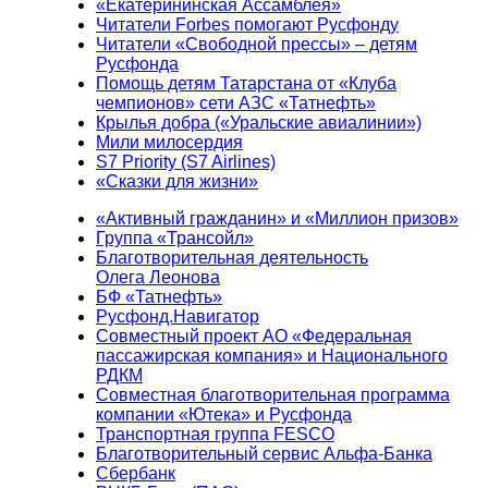
«Екатерининская Ассамблея»
Читатели Forbes помогают Русфонду
Читатели «Свободной прессы» – детям
Русфонда
Помощь детям Татарстана от «Клуба
чемпионов» сети АЗС «Татнефть»
Крылья добра («Уральские авиалинии»)
Мили милосердия
S7 Priority (S7 Airlines)
«Сказки для жизни»
«Активный гражданин» и «Миллион призов»
Группа «Трансойл»
Благотворительная деятельность
Олега Леонова
БФ «Татнефть»
Русфонд.Навигатор
Совместный проект АО «Федеральная
пассажирская компания» и Национального
РДКМ
Совместная благотворительная программа
компании «Ютека» и Русфонда
Транспортная группа FESCO
Благотворительный сервис Альфа-Банка
Сбербанк