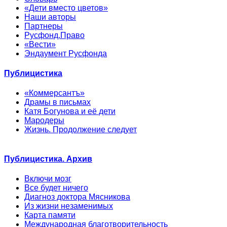
«Дети вместо цветов»
Наши авторы
Партнеры
Русфонд.Право
«Вести»
Эндаумент Русфонда
Публицистика
«Коммерсантъ»
Драмы в письмах
Катя Богунова и её дети
Мародеры
Жизнь. Продолжение следует
Публицистика. Архив
Включи мозг
Все будет ничего
Диагноз доктора Мясникова
Из жизни незаменимых
Карта памяти
Международная благотворительность