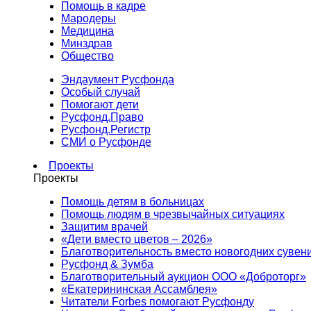
Помощь в кадре
Мародеры
Медицина
Минздрав
Общество
Эндаумент Русфонда
Особый случай
Помогают дети
Русфонд.Право
Русфонд.Регистр
СМИ о Русфонде
Проекты
Проекты
Помощь детям в больницах
Помощь людям в чрезвычайных ситуациях
Защитим врачей
«Дети вместо цветов – 2026»
Благотворительность вместо новогодних сувен
Русфонд & Зумба
Благотворительный аукцион ООО «Доброторг»
«Екатерининская Ассамблея»
Читатели Forbes помогают Русфонду