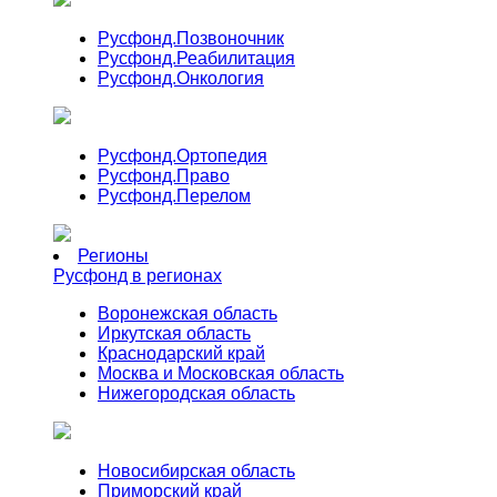
Русфонд.
Позвоночник
Русфонд.
Реабилитация
Русфонд.
Онкология
Русфонд.
Ортопедия
Русфонд.
Право
Русфонд.
Перелом
Регионы
Русфонд в регионах
Воронежская область
Иркутская область
Краснодарский край
Москва и Московская область
Нижегородская область
Новосибирская область
Приморский край