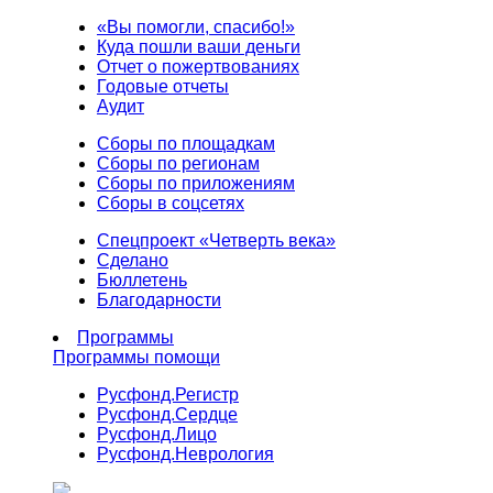
«Вы помогли, спасибо!»
Куда пошли ваши деньги
Отчет о пожертвованиях
Годовые отчеты
Аудит
Сборы по площадкам
Сборы по регионам
Сборы по приложениям
Сборы в соцсетях
Спецпроект «Четверть века»
Сделано
Бюллетень
Благодарности
Программы
Программы помощи
Русфонд.
Регистр
Русфонд.
Сердце
Русфонд.
Лицо
Русфонд.
Неврология