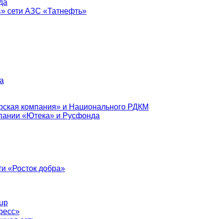
да
в» сети АЗС «Татнефть»
а
рская компания» и Национального РДКМ
пании «Ютека» и Русфонда
и «Росток добра»
up
ресс»