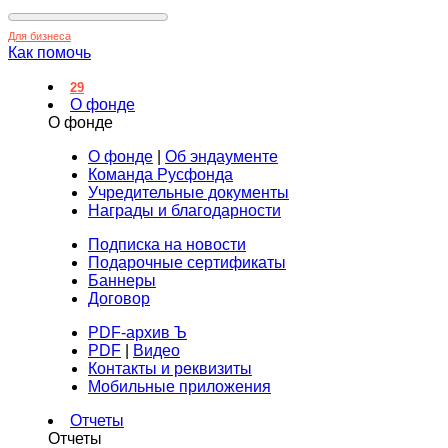
Для бизнеса
Как помочь
29
О фонде
О фонде
О фонде
|
Об эндаументе
Команда Русфонда
Учредительные документы
Награды и благодарности
Подписка на новости
Подарочные сертификаты
Баннеры
Договор
PDF-архив Ъ
PDF
|
Видео
Контакты и реквизиты
Мобильные приложения
Отчеты
Отчеты