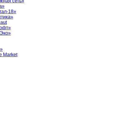
жная сеть»
а»
тал-18»
ктика»
aut
софт»
рЭко»
т»
e Market