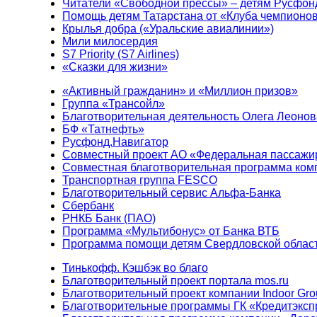
Читатели «Свободной прессы» – детям Русфон
Помощь детям Татарстана от «Клуба чемпионо
Крылья добра («Уральские авиалинии»)
Мили милосердия
S7 Priority (S7 Airlines)
«Сказки для жизни»
«Активный гражданин» и «Миллион призов»
Группа «Трансойл»
Благотворительная деятельность Олега Леонов
БФ «Татнефть»
Русфонд.Навигатор
Совместный проект АО «Федеральная пассажи
Совместная благотворительная программа ком
Транспортная группа FESCO
Благотворительный сервис Альфа-Банка
Сбербанк
РНКБ Банк (ПАО)
Программа «Мультибонус» от Банка ВТБ
Программа помощи детям Свердловской област
Тинькофф. Кэшбэк во благо
Благотворительный проект портала mos.ru
Благотворительный проект компании Indoor Gro
Благотворительные программы ГК «Кредитэксп