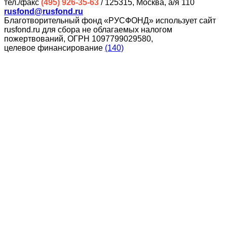
тел./факс
(495) 926-35-63
/ 125315, Москва, а/я 110
rusfond@rusfond.ru
Благотворительный фонд «РУСФОНД» использует сайт
rusfond.ru для сбора не облагаемых налогом
пожертвований, ОГРН 1097799029580,
целевое финансирование
(140)