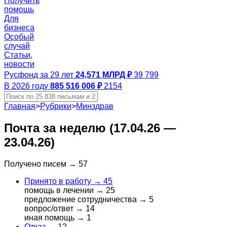
Получить
помощь
Для
бизнеса
Особый
случай
Статьи,
новости
Русфонд за 29 лет
24,571 МЛРД ₽
39 799
В 2026 году
885 516 006 ₽
2154
Главная
>
Рубрики
>
Минздрав
Почта за неделю (17.04.26 —
23.04.26)
Получено писем →
57
Принято в работу →
45
помощь в лечении →
25
предложение сотрудничества →
5
вопрос/ответ →
14
иная помощь →
1
Отказ →
12