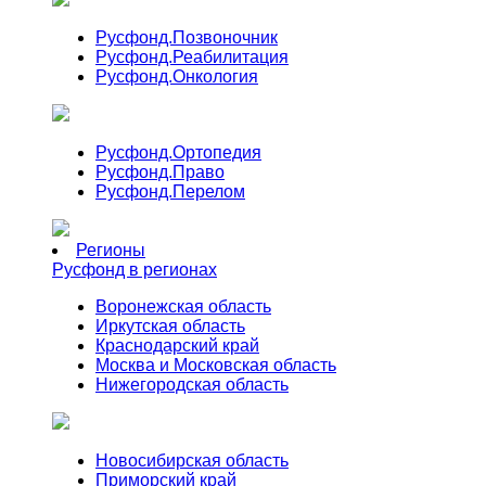
Русфонд.
Позвоночник
Русфонд.
Реабилитация
Русфонд.
Онкология
Русфонд.
Ортопедия
Русфонд.
Право
Русфонд.
Перелом
Регионы
Русфонд в регионах
Воронежская область
Иркутская область
Краснодарский край
Москва и Московская область
Нижегородская область
Новосибирская область
Приморский край