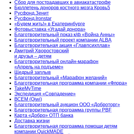
Сбор для пострадавших в авиакатастрофе
Бюллетень доноров костного мозга Кровь5
Русфонд.Зенит
Русфонд.Ironstar
«Будем жить!» в Екатеринбурге
Фотовыставка «Угадай донора»
Благотворительный показ к/ф «Война Анны»
Благотворительный проект компании ALBA
Благотворительная акция «Главпсихплав»
Дмитрий Хворостовский
и друзья – детям
Благотворительный онлайн‑марафон
«Апрель на подъеме»
Щедрый заплыв
Благотворительный «Марафон желаний»
Благотворительная программа компании «Флора»
TakeMyTime
Экспедиция «Совпадение»
ВСЕМ (Qiwi)
Благотворительный аукцион ООО «Доброторг»
Благотворительная программа группы PBF
Карта «Добро» ОТП банка
Доставка жизни
Благотворительная программа помощи детям
компании QuickMADE