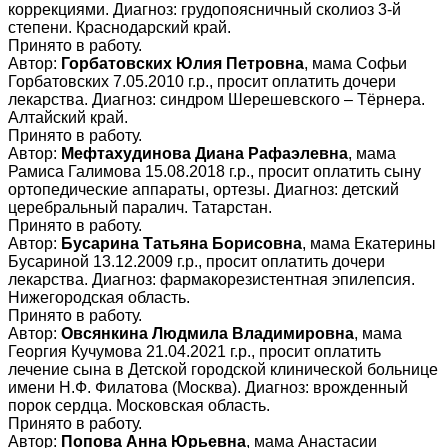
коррекциями. Диагноз: грудопоясничный сколиоз 3-й
степени. Краснодарский край.
Принято в работу.
Автор:
Горбатовских Юлия Петровна
, мама Софьи
Горбатовских 7.05.2010 г.р., просит оплатить дочери
лекарства. Диагноз: синдром Шерешевского – Тёрнера.
Алтайский край.
Принято в работу.
Автор:
Мефтахудинова Диана Рафаэлевна
, мама
Рамиса Галимова 15.08.2018 г.р., просит оплатить сыну
ортопедические аппараты, ортезы. Диагноз: детский
церебральный паралич. Татарстан.
Принято в работу.
Автор:
Бусарина Татьяна Борисовна
, мама Екатерины
Бусариной 13.12.2009 г.р., просит оплатить дочери
лекарства. Диагноз: фармакорезистентная эпилепсия.
Нижегородская область.
Принято в работу.
Автор:
Овсянкина Людмила Владимировна
, мама
Георгия Кучумова 21.04.2021 г.р., просит оплатить
лечение сына в Детской городской клинической больнице
имени Н.Ф. Филатова (Москва). Диагноз: врожденный
порок сердца. Московская область.
Принято в работу.
Автор:
Попова Анна Юрьевна
, мама Анастасии