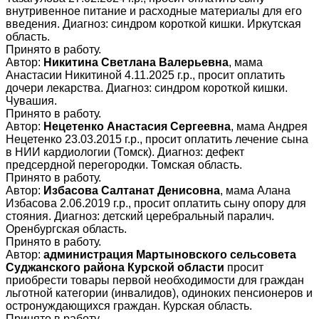
внутривенное питание и расходные материалы для его
введения. Диагноз: синдром короткой кишки. Иркутская
область.
Принято в работу.
Автор:
Никитина Светлана Валерьевна
, мама
Анастасии Никитиной 4.11.2025 г.р., просит оплатить
дочери лекарства. Диагноз: синдром короткой кишки.
Чувашия.
Принято в работу.
Автор:
Нецетенко Анастасия Сергеевна
, мама Андрея
Нецетенко 23.03.2015 г.р., просит оплатить лечение сына
в НИИ кардиологии (Томск). Диагноз: дефект
предсердной перегородки. Томская область.
Принято в работу.
Автор:
Избасова Салтанат Денисовна
, мама Алана
Избасова 2.06.2019 г.р., просит оплатить сыну опору для
стояния. Диагноз: детский церебральный паралич.
Оренбургская область.
Принято в работу.
Автор:
администрация Мартыновского сельсовета
Суджанского района Курской области
просит
приобрести товары первой необходимости для граждан
льготной категории (инвалидов), одиноких пенсионеров и
остронуждающихся граждан. Курская область.
Принято в работу.