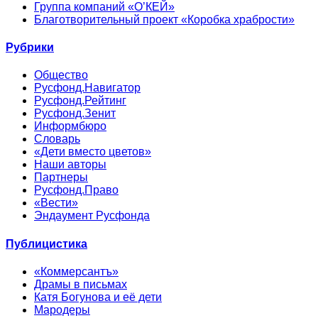
Группа компаний «О’КЕЙ»
Благотворительный проект «Коробка храбрости»
Рубрики
Общество
Русфонд.Навигатор
Русфонд.Рейтинг
Русфонд.Зенит
Информбюро
Словарь
«Дети вместо цветов»
Наши авторы
Партнеры
Русфонд.Право
«Вести»
Эндаумент Русфонда
Публицистика
«Коммерсантъ»
Драмы в письмах
Катя Богунова и её дети
Мародеры