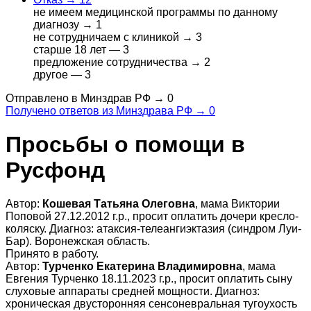
не имеем медицинской программы по данному
диагнозу →
1
не сотрудничаем с клиникой →
3
старше 18 лет —
3
предложение сотрудничества →
2
другое —
3
Отправлено в Минздрав РФ →
0
Получено ответов из Минздрава РФ →
0
Просьбы о помощи в
Русфонд
Автор:
Кошевая Татьяна Олеговна
, мама Виктории
Поповой 27.12.2012 г.р., просит оплатить дочери кресло-
коляску. Диагноз: атаксия-телеангиэктазия (синдром Луи-
Бар). Воронежская область.
Принято в работу.
Автор:
Турченко Екатерина Владимировна
, мама
Евгения Турченко 18.11.2023 г.р., просит оплатить сыну
слуховые аппараты средней мощности. Диагноз:
хроническая двусторонняя сенсоневральная тугоухость