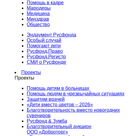
Помощь в кадре
Мародеры
Медицина
Минздрав
Общество
Эндаумент Русфонда
Особый случай
Помогают дети
Русфонд.Право
Русфонд.Регистр
СМИ о Русфонде
Проекты
Проекты
Помощь детям в больницах
Помощь людям в чрезвычайных ситуациях
Защитим врачей
«Дети вместо цветов – 2026»
Благотворительность вместо новогодних
сувениров
Русфонд & Зумба
Благотворительный аукцион
ООО «Доброторг»