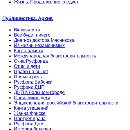
Жизнь. Продолжение следует
Публицистика. Архив
Включи мозг
Все будет ничего
Диагноз доктора Мясникова
Из жизни незаменимых
Карта памяти
Международная благотворительность
Окна Русфонда
Отцы и дети
Право на вычет
Прямая речь
Русфонд.Бабочки
Русфонд.ДЦП
ДЦП в большом городе
Свои чужие дети
Энциклопедия российской благотворительности
Книга утешений
Жанна Фриске
Портрет врача
Русфонд.Дом
История болезни