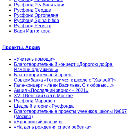
Русфонд.Реабилитация
Русфонд.Сердце
Русфонд.Ортопедия
Русфонд.Spina bifida
Русфонд.Регистр
Варя Иштрякова
Проекты. Архив
«Учитель помощи»
Благотворительный концерт «Дорогою добра.
Измени одну жизнь»
Благотворительный проект
Совкомбанка «Готовимся к школе с "Халвой"!»
Гала-концерт «Иван Васильев. С любовью…»
Акция «Последний звонок – 2021»
XVIII Венский бал в Москве
Русфонд.Марафон
Щедрый вторник Русфонда
Благотворительные проекты учеников школы №867
(Москва)
«Бронницкий ювелир»
«На день рождения спаси ребенка»