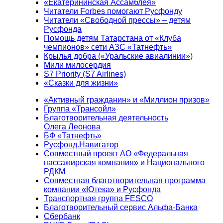
«Екатерининская Ассамблея»
Читатели Forbes помогают Русфонду
Читатели «Свободной прессы» – детям
Русфонда
Помощь детям Татарстана от «Клуба
чемпионов» сети АЗС «Татнефть»
Крылья добра («Уральские авиалинии»)
Мили милосердия
S7 Priority (S7 Airlines)
«Сказки для жизни»
«Активный гражданин» и «Миллион призов»
Группа «Трансойл»
Благотворительная деятельность
Олега Леонова
БФ «Татнефть»
Русфонд.Навигатор
Совместный проект АО «Федеральная
пассажирская компания» и Национального
РДКМ
Совместная благотворительная программа
компании «Ютека» и Русфонда
Транспортная группа FESCO
Благотворительный сервис Альфа-Банка
Сбербанк