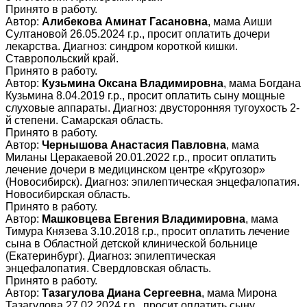
Принято в работу.
Автор:
Алибекова Аминат Гасановна
, мама Аиши
Султановой 26.05.2024 г.р., просит оплатить дочери
лекарства. Диагноз: синдром короткой кишки.
Ставропольский край.
Принято в работу.
Автор:
Кузьмина Оксана Владимировна
, мама Богдана
Кузьмина 8.04.2019 г.р., просит оплатить сыну мощные
слуховые аппараты. Диагноз: двусторонняя тугоухость 2-
й степени. Самарская область.
Принято в работу.
Автор:
Чернышова Анастасия Павловна
, мама
Миланы Церакаевой 20.01.2022 г.р., просит оплатить
лечение дочери в медицинском центре «Кругозор»
(Новосибирск). Диагноз: эпилептическая энцефалопатия.
Новосибирская область.
Принято в работу.
Автор:
Машковцева Евгения Владимировна
, мама
Тимура Князева 3.10.2018 г.р., просит оплатить лечение
сына в Областной детской клинической больнице
(Екатеринбург). Диагноз: эпилептическая
энцефалопатия. Свердловская область.
Принято в работу.
Автор:
Тазагулова Диана Сергеевна
, мама Мирона
Тазагулова 27.02.2024 г.р., просит оплатить сыну