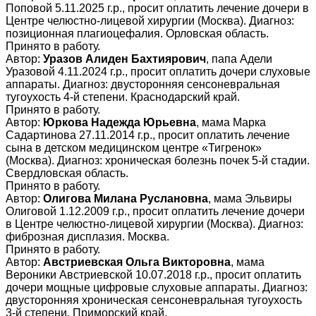
Поповой 5.11.2025 г.р., просит оплатить лечение дочери в
Центре челюстно-лицевой хирургии (Москва). Диагноз:
позиционная плагиоцефалия. Орловская область.
Принято в работу.
Автор:
Уразов Алиден Бахтиярович
, папа Адели
Уразовой 4.11.2024 г.р., просит оплатить дочери слуховые
аппараты. Диагноз: двусторонняя сенсоневральная
тугоухость 4-й степени. Краснодарский край.
Принято в работу.
Автор:
Юркова Надежда Юрьевна
, мама Марка
Садартинова 27.11.2014 г.р., просит оплатить лечение
сына в детском медицинском центре «Тигренок»
(Москва). Диагноз: хроническая болезнь почек 5-й стадии.
Свердловская область.
Принято в работу.
Автор:
Олигова Милана Руслановна
, мама Эльвиры
Олиговой 1.12.2009 г.р., просит оплатить лечение дочери
в Центре челюстно-лицевой хирургии (Москва). Диагноз:
фиброзная дисплазия. Москва.
Принято в работу.
Автор:
Австриевская Ольга Викторовна
, мама
Вероники Австриевской 10.07.2018 г.р., просит оплатить
дочери мощные цифровые слуховые аппараты. Диагноз:
двусторонняя хроническая сенсоневральная тугоухость
3-й степени. Приморский край.