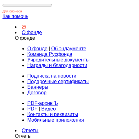
Для бизнеса
Как помочь
29
О фонде
О фонде
О фонде
|
Об эндаументе
Команда Русфонда
Учредительные документы
Награды и благодарности
Подписка на новости
Подарочные сертификаты
Баннеры
Договор
PDF-архив Ъ
PDF
|
Видео
Контакты и реквизиты
Мобильные приложения
Отчеты
Отчеты