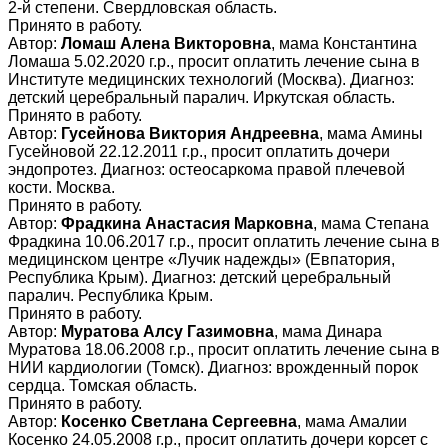
2-й степени. Свердловская область.
Принято в работу.
Автор:
Ломаш Алена Викторовна
, мама Константина
Ломаша 5.02.2020 г.р., просит оплатить лечение сына в
Институте медицинских технологий (Москва). Диагноз:
детский церебральный паралич. Иркутская область.
Принято в работу.
Автор:
Гусейнова Виктория Андреевна
, мама Амины
Гусейновой 22.12.2011 г.р., просит оплатить дочери
эндопротез. Диагноз: остеосаркома правой плечевой
кости. Москва.
Принято в работу.
Автор:
Фрадкина Анастасия Марковна
, мама Степана
Фрадкина 10.06.2017 г.р., просит оплатить лечение сына в
медицинском центре «Лучик надежды» (Евпатория,
Республика Крым). Диагноз: детский церебральный
паралич. Республика Крым.
Принято в работу.
Автор:
Муратова Алсу Газимовна
, мама Динара
Муратова 18.06.2008 г.р., просит оплатить лечение сына в
НИИ кардиологии (Томск). Диагноз: врожденный порок
сердца. Томская область.
Принято в работу.
Автор:
Косенко Светлана Сергеевна
, мама Амалии
Косенко 24.05.2008 г.р., просит оплатить дочери корсет с