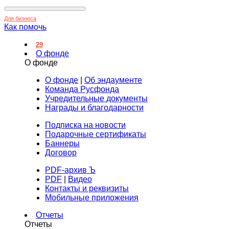
Для бизнеса
Как помочь
29
О фонде
О фонде
О фонде
|
Об эндаументе
Команда Русфонда
Учредительные документы
Награды и благодарности
Подписка на новости
Подарочные сертификаты
Баннеры
Договор
PDF-архив Ъ
PDF
|
Видео
Контакты и реквизиты
Мобильные приложения
Отчеты
Отчеты