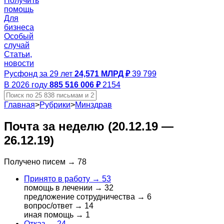
Получить
помощь
Для
бизнеса
Особый
случай
Статьи,
новости
Русфонд за 29 лет
24,571 МЛРД ₽
39 799
В 2026 году
885 516 006 ₽
2154
Главная
>
Рубрики
>
Минздрав
Почта за неделю (20.12.19 —
26.12.19)
Получено писем →
78
Принято в работу →
53
помощь в лечении →
32
предложение сотрудничества →
6
вопрос/ответ →
14
иная помощь →
1
Отказ →
24