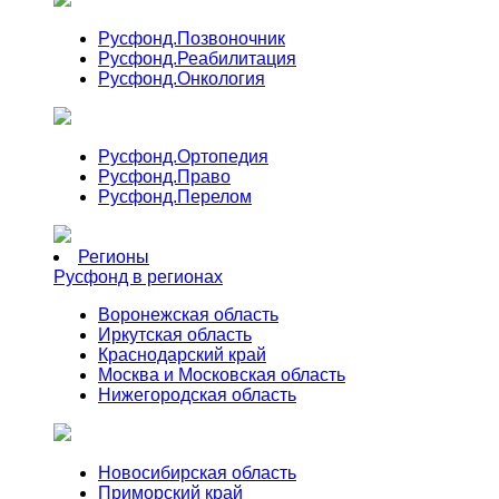
Русфонд.
Позвоночник
Русфонд.
Реабилитация
Русфонд.
Онкология
Русфонд.
Ортопедия
Русфонд.
Право
Русфонд.
Перелом
Регионы
Русфонд в регионах
Воронежская область
Иркутская область
Краснодарский край
Москва и Московская область
Нижегородская область
Новосибирская область
Приморский край