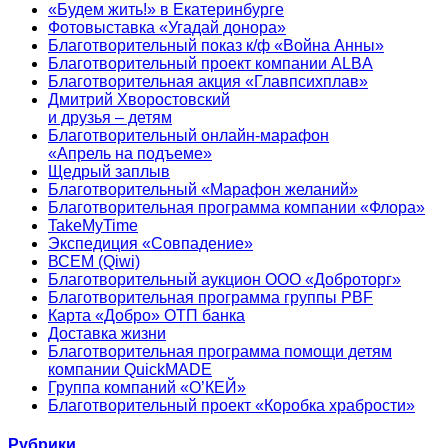
«Будем жить!» в Екатеринбурге
Фотовыставка «Угадай донора»
Благотворительный показ к/ф «Война Анны»
Благотворительный проект компании ALBA
Благотворительная акция «Главпсихплав»
Дмитрий Хворостовский
и друзья – детям
Благотворительный онлайн‑марафон
«Апрель на подъеме»
Щедрый заплыв
Благотворительный «Марафон желаний»
Благотворительная программа компании «Флора»
TakeMyTime
Экспедиция «Совпадение»
ВСЕМ (Qiwi)
Благотворительный аукцион ООО «Доброторг»
Благотворительная программа группы PBF
Карта «Добро» ОТП банка
Доставка жизни
Благотворительная программа помощи детям
компании QuickMADE
Группа компаний «О’КЕЙ»
Благотворительный проект «Коробка храбрости»
Рубрики