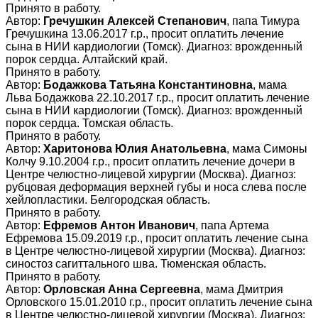
Принято в работу.
Автор:
Гречушкин Алексей Степанович
, папа Тимура
Гречушкина 13.06.2017 г.р., просит оплатить лечение
сына в НИИ кардиологии (Томск). Диагноз: врожденный
порок сердца. Алтайский край.
Принято в работу.
Автор:
Бодажкова Татьяна Константиновна
, мама
Льва Бодажкова 22.10.2017 г.р., просит оплатить лечение
сына в НИИ кардиологии (Томск). Диагноз: врожденный
порок сердца. Томская область.
Принято в работу.
Автор:
Харитонова Юлия Анатольевна
, мама Симоны
Колчу 9.10.2004 г.р., просит оплатить лечение дочери в
Центре челюстно-лицевой хирургии (Москва). Диагноз:
рубцовая деформация верхней губы и носа слева после
хейлопластики. Белгородская область.
Принято в работу.
Автор:
Ефремов Антон Иванович
, папа Артема
Ефремова 15.09.2019 г.р., просит оплатить лечение сына
в Центре челюстно-лицевой хирургии (Москва). Диагноз:
синостоз сагиттального шва. Тюменская область.
Принято в работу.
Автор:
Орловская Анна Сергеевна
, мама Дмитрия
Орловского 15.01.2010 г.р., просит оплатить лечение сына
в Центре челюстно-лицевой хирургии (Москва). Диагноз: