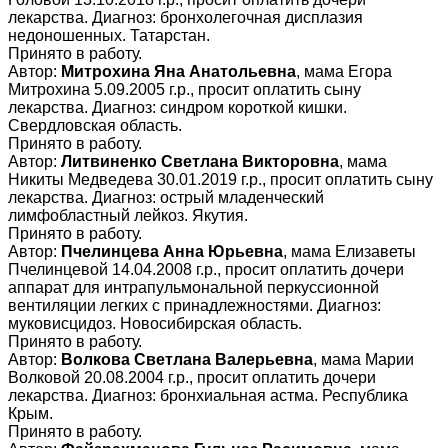
лекарства. Диагноз: бронхолегочная дисплазия
недоношенных. Татарстан.
Принято в работу.
Автор:
Митрохина Яна Анатольевна
, мама Егора
Митрохина 5.09.2005 г.р., просит оплатить сыну
лекарства. Диагноз: синдром короткой кишки.
Свердловская область.
Принято в работу.
Автор:
Литвиненко Светлана Викторовна
, мама
Никиты Медведева 30.01.2019 г.р., просит оплатить сыну
лекарства. Диагноз: острый младенческий
лимфобластный лейкоз. Якутия.
Принято в работу.
Автор:
Пчелинцева Анна Юрьевна
, мама Елизаветы
Пчелинцевой 14.04.2008 г.р., просит оплатить дочери
аппарат для интрапульмональной перкуссионной
вентиляции легких с принадлежностями. Диагноз:
муковисцидоз. Новосибирская область.
Принято в работу.
Автор:
Волкова Светлана Валерьевна
, мама Марии
Волковой 20.08.2004 г.р., просит оплатить дочери
лекарства. Диагноз: бронхиальная астма. Республика
Крым.
Принято в работу.