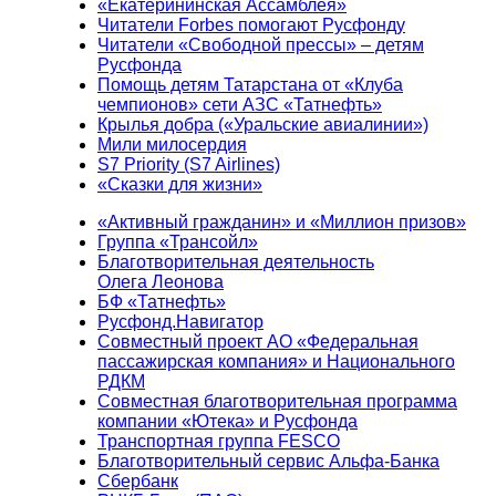
«Екатерининская Ассамблея»
Читатели Forbes помогают Русфонду
Читатели «Свободной прессы» – детям
Русфонда
Помощь детям Татарстана от «Клуба
чемпионов» сети АЗС «Татнефть»
Крылья добра («Уральские авиалинии»)
Мили милосердия
S7 Priority (S7 Airlines)
«Сказки для жизни»
«Активный гражданин» и «Миллион призов»
Группа «Трансойл»
Благотворительная деятельность
Олега Леонова
БФ «Татнефть»
Русфонд.Навигатор
Совместный проект АО «Федеральная
пассажирская компания» и Национального
РДКМ
Совместная благотворительная программа
компании «Ютека» и Русфонда
Транспортная группа FESCO
Благотворительный сервис Альфа-Банка
Сбербанк