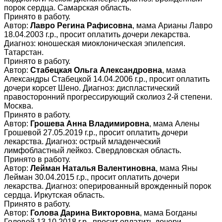
порок сердца. Самарская область.
Принято в работу.
Автор:
Лавро Регина Рафисовна
, мама Арианы Лавро
18.04.2003 г.р., просит оплатить дочери лекарства.
Диагноз: юношеская миоклоническая эпилепсия.
Татарстан.
Принято в работу.
Автор:
Стабецкая Ольга Александровна
, мама
Александры Стабецкой 14.04.2006 г.р., просит оплатить
дочери корсет Шено. Диагноз: диспластический
правосторонний прогрессирующий сколиоз 2-й степени.
Москва.
Принято в работу.
Автор:
Грошева Анна Владимировна
, мама Алены
Грошевой 27.05.2019 г.р., просит оплатить дочери
лекарства. Диагноз: острый младенческий
лимфобластный лейкоз. Свердловская область.
Принято в работу.
Автор:
Лейман Наталья Валентиновна
, мама Яны
Лейман 30.04.2015 г.р., просит оплатить дочери
лекарства. Диагноз: оперированный врожденный порок
сердца. Иркутская область.
Принято в работу.
Автор:
Голова Дарина Викторовна
, мама Богданы
Головой 13.10.2018 г.р., просит оплатить дочери