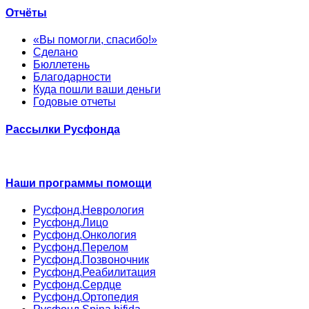
Отчёты
«Вы помогли, спасибо!»
Сделано
Бюллетень
Благодарности
Куда пошли ваши деньги
Годовые отчеты
Рассылки Русфонда
Наши программы помощи
Русфонд.Неврология
Русфонд.Лицо
Русфонд.Онкология
Русфонд.Перелом
Русфонд.Позвоночник
Русфонд.Реабилитация
Русфонд.Сердце
Русфонд.Ортопедия