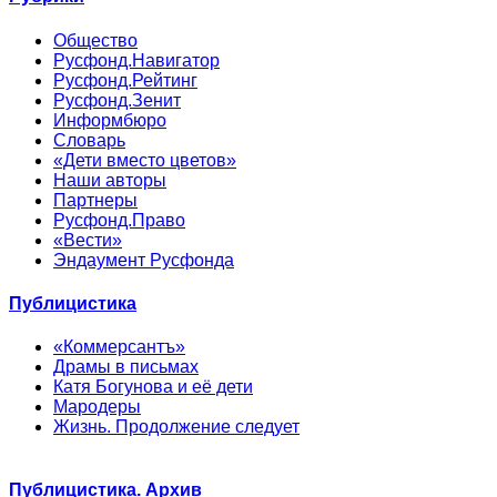
Общество
Русфонд.Навигатор
Русфонд.Рейтинг
Русфонд.Зенит
Информбюро
Словарь
«Дети вместо цветов»
Наши авторы
Партнеры
Русфонд.Право
«Вести»
Эндаумент Русфонда
Публицистика
«Коммерсантъ»
Драмы в письмах
Катя Богунова и её дети
Мародеры
Жизнь. Продолжение следует
Публицистика. Архив