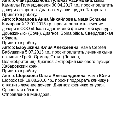
Автор:
Файзрахманова Гульназ Расимовна
, мама
Камиллы Гилметдиновой 30.04.2017 г.р., просит оплатить
дочери лекарства. Диагноз: муковисцидоз. Татарстан.
Принято в работу.
Автор:
Комарова Анна Михайловна
, мама Богданы
Комаровой 13.01.2013 г.р., просит оплатить лечение
дочери в ООО «Школа адаптивной физической культуры
Добежиных» (Сочи). Диагноз: Spina bifida. Свердловская
область.
Принято в работу.
Автор:
Бабушкина Юлия Алексеевна
, мама Сергея
Бабушкина 5.07.2013 г.р., просит оплатить лечение сына
в клинике Грейт Ормонд Стрит (Лондон,
Великобритания). Диагноз: экстрофия мочевого пузыря.
Хабаровский край.
Принято в работу.
Автор:
Шорохова Ольга Александровна
, мама Юлии
Шороховой 19.08.2010 г.р., просит подобрать клинику и
оплатить лечение дочери. Диагноз: фенилкетонурия.
Орловская область.
Отправлено в Минздрав.