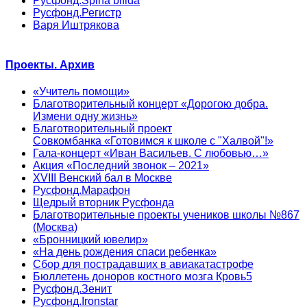
Русфонд.Spina bifida
Русфонд.Регистр
Варя Иштрякова
Проекты. Архив
«Учитель помощи»
Благотворительный концерт «Дорогою добра.
Измени одну жизнь»
Благотворительный проект
Совкомбанка «Готовимся к школе с "Халвой"!»
Гала-концерт «Иван Васильев. С любовью…»
Акция «Последний звонок – 2021»
XVIII Венский бал в Москве
Русфонд.Марафон
Щедрый вторник Русфонда
Благотворительные проекты учеников школы №867
(Москва)
«Бронницкий ювелир»
«На день рождения спаси ребенка»
Сбор для пострадавших в авиакатастрофе
Бюллетень доноров костного мозга Кровь5
Русфонд.Зенит
Русфонд.Ironstar