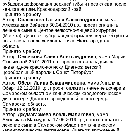
рубцовая деформация верхней губы и носа слева после
хейлопластики. Краснодарский край.
Принято в работу.
Автор:
Селешкова Татьяна Александровна
, мама
Александра Зайцева 30.04.2010 г.р., просит оплатить
лечение сына в Центре челюстно-лицевой хирургии
(Москва). Диагноз: рубцовая деформация верхней губы и
носа слева после хейлопластики. Нижегородская
область.
Принято в работу.
Автор:
Смычкова Алена Александровна
, мама Марии
Смычковой 25.01.2011 г.р., просит оплатить дочери
инвалидное кресло-коляску. Диагноз: детский
церебральный паралич. Санкт-Петербург.
Принято в работу.
Автор:
Оберт Ирина Владимировна
, мама Ангелины
Оберт 12.12.2019 г.р., просит оплатить лечение дочери в
Самарском областном клиническом кардиологическом
диспансере. Диагноз: врожденный порок сердца.
Самарская область.
Принято в работу.
Автор:
Джумагазиева Асель Маликовна
, мама
Адильхана Махмудова 17.06.2019 г.р., просит оплатить
лечение сына в Самарском областном клиническом
кардиологическом диспансере. Диагноз: врожденный