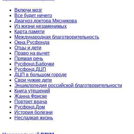
Включи мозг
Все будет ничего
Диагноз доктора Мясникова
Из жизни незаменимых
Карта памяти
Международная благотворительность
Окна Русфонда
Отцы и дети
Право на вычет
Прямая речь
Русфонд.Бабочки
Русфонд.ДЦП
ДЦП в большом городе
Свои чужие дети
Энциклопедия российской благотворительности
Книга утешений
Жанна Фриске
Портрет врача
Русфонд.Дом
История болезни
Несладкая жизнь