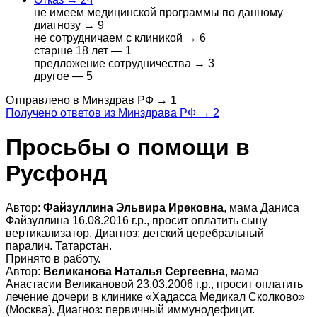
не имеем медицинской программы по данному
диагнозу →
9
не сотрудничаем с клиникой →
6
старше 18 лет —
1
предложение сотрудничества →
3
другое —
5
Отправлено в Минздрав РФ →
1
Получено ответов из Минздрава РФ →
2
Просьбы о помощи в
Русфонд
Автор:
Файзуллина Эльвира Ирековна
, мама Даниса
Файзуллина 16.08.2016 г.р., просит оплатить сыну
вертикализатор. Диагноз: детский церебральный
паралич. Татарстан.
Принято в работу.
Автор:
Великанова Наталья Сергеевна
, мама
Анастасии Великановой 23.03.2006 г.р., просит оплатить
лечение дочери в клинике «Хадасса Медикал Сколково»
(Москва). Диагноз: первичный иммунодефицит.