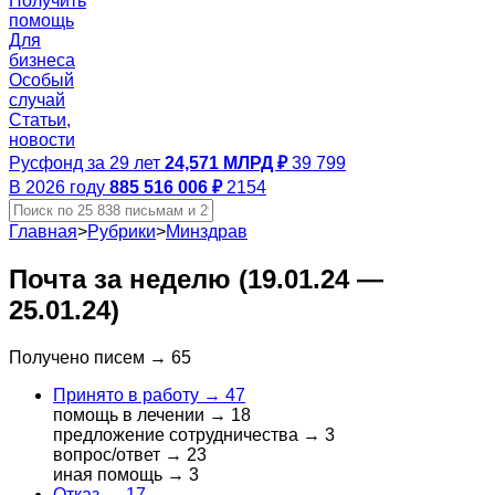
Получить
помощь
Для
бизнеса
Особый
случай
Статьи,
новости
Русфонд за 29 лет
24,571 МЛРД ₽
39 799
В 2026 году
885 516 006 ₽
2154
Главная
>
Рубрики
>
Минздрав
Почта за неделю (19.01.24 —
25.01.24)
Получено писем →
65
Принято в работу →
47
помощь в лечении →
18
предложение сотрудничества →
3
вопрос/ответ →
23
иная помощь →
3
Отказ →
17