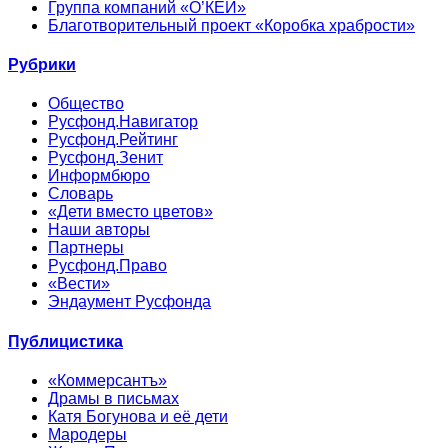
Группа компаний «О’КЕЙ»
Благотворительный проект «Коробка храбрости»
Рубрики
Общество
Русфонд.Навигатор
Русфонд.Рейтинг
Русфонд.Зенит
Информбюро
Словарь
«Дети вместо цветов»
Наши авторы
Партнеры
Русфонд.Право
«Вести»
Эндаумент Русфонда
Публицистика
«Коммерсантъ»
Драмы в письмах
Катя Богунова и её дети
Мародеры