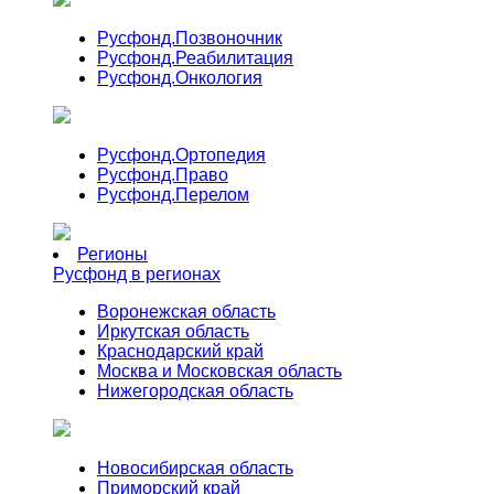
Русфонд.
Позвоночник
Русфонд.
Реабилитация
Русфонд.
Онкология
Русфонд.
Ортопедия
Русфонд.
Право
Русфонд.
Перелом
Регионы
Русфонд в регионах
Воронежская область
Иркутская область
Краснодарский край
Москва и Московская область
Нижегородская область
Новосибирская область
Приморский край