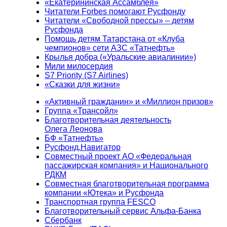
«Екатерининская Ассамблея»
Читатели Forbes помогают Русфонду
Читатели «Свободной прессы» – детям
Русфонда
Помощь детям Татарстана от «Клуба
чемпионов» сети АЗС «Татнефть»
Крылья добра («Уральские авиалинии»)
Мили милосердия
S7 Priority (S7 Airlines)
«Сказки для жизни»
«Активный гражданин» и «Миллион призов»
Группа «Трансойл»
Благотворительная деятельность
Олега Леонова
БФ «Татнефть»
Русфонд.Навигатор
Совместный проект АО «Федеральная
пассажирская компания» и Национального
РДКМ
Совместная благотворительная программа
компании «Ютека» и Русфонда
Транспортная группа FESCO
Благотворительный сервис Альфа-Банка
Сбербанк