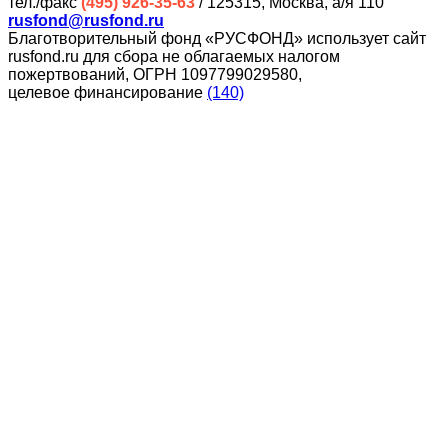
тел./факс
(495) 926-35-63
/ 125315, Москва, а/я 110
rusfond@rusfond.ru
Благотворительный фонд «РУСФОНД» использует сайт
rusfond.ru для сбора не облагаемых налогом
пожертвований, ОГРН 1097799029580,
целевое финансирование
(140)