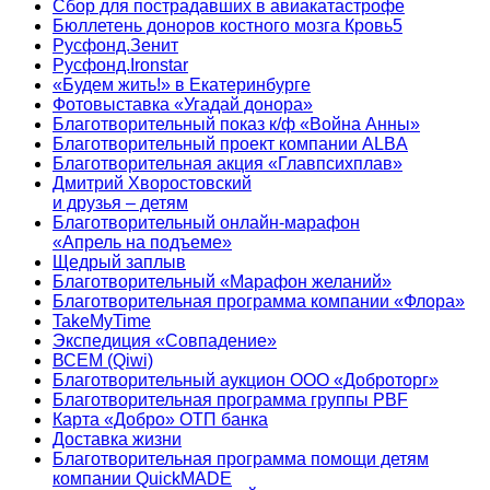
Сбор для пострадавших в авиакатастрофе
Бюллетень доноров костного мозга Кровь5
Русфонд.Зенит
Русфонд.Ironstar
«Будем жить!» в Екатеринбурге
Фотовыставка «Угадай донора»
Благотворительный показ к/ф «Война Анны»
Благотворительный проект компании ALBA
Благотворительная акция «Главпсихплав»
Дмитрий Хворостовский
и друзья – детям
Благотворительный онлайн‑марафон
«Апрель на подъеме»
Щедрый заплыв
Благотворительный «Марафон желаний»
Благотворительная программа компании «Флора»
TakeMyTime
Экспедиция «Совпадение»
ВСЕМ (Qiwi)
Благотворительный аукцион ООО «Доброторг»
Благотворительная программа группы PBF
Карта «Добро» ОТП банка
Доставка жизни
Благотворительная программа помощи детям
компании QuickMADE