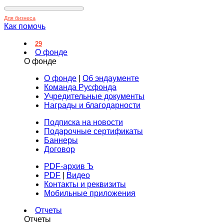
Для бизнеса
Как помочь
29
О фонде
О фонде
О фонде
|
Об эндаументе
Команда Русфонда
Учредительные документы
Награды и благодарности
Подписка на новости
Подарочные сертификаты
Баннеры
Договор
PDF-архив Ъ
PDF
|
Видео
Контакты и реквизиты
Мобильные приложения
Отчеты
Отчеты