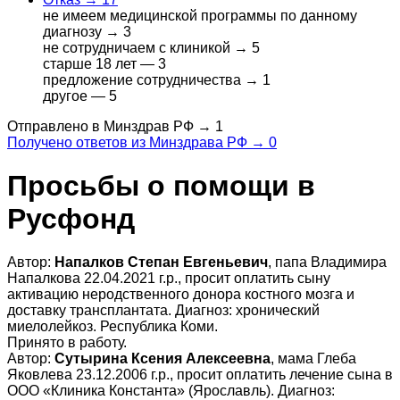
не имеем медицинской программы по данному
диагнозу →
3
не сотрудничаем с клиникой →
5
старше 18 лет —
3
предложение сотрудничества →
1
другое —
5
Отправлено в Минздрав РФ →
1
Получено ответов из Минздрава РФ →
0
Просьбы о помощи в
Русфонд
Автор:
Напалков Степан Евгеньевич
, папа Владимира
Напалкова 22.04.2021 г.р., просит оплатить сыну
активацию неродственного донора костного мозга и
доставку трансплантата. Диагноз: хронический
миелолейкоз. Республика Коми.
Принято в работу.
Автор:
Сутырина Ксения Алексеевна
, мама Глеба
Яковлева 23.12.2006 г.р., просит оплатить лечение сына в
ООО «Клиника Константа» (Ярославль). Диагноз: