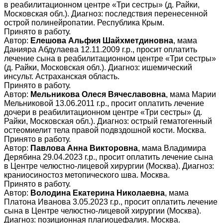
в реабилитационном центре «Три сестры» (д. Райки,
Московская обл.). Диагноз: последствия перенесенной
острой полинейропатии. Республика Крым.
Принято в работу.
Автор:
Елешова Альфия Шайхметдиновна
, мама
Данияра Абдулаева 12.11.2009 г.р., просит оплатить
лечение сына в реабилитационном центре «Три сестры»
(д. Райки, Московская обл.). Диагноз: ишемический
инсульт. Астраханская область.
Принято в работу.
Автор:
Мельникова Олеся Вячеславовна
, мама Марии
Мельниковой 13.06.2011 г.р., просит оплатить лечение
дочери в реабилитационном центре «Три сестры» (д.
Райки, Московская обл.). Диагноз: острый гематогенный
остеомиелит тела правой подвздошной кости. Москва.
Принято в работу.
Автор:
Павлова Анна Викторовна
, мама Владимира
Дерябина 29.04.2023 г.р., просит оплатить лечение сына
в Центре челюстно-лицевой хирургии (Москва). Диагноз:
краниосиностоз метопического шва. Москва.
Принято в работу.
Автор:
Володина Екатерина Николаевна
, мама
Платона Иванова 3.05.2023 г.р., просит оплатить лечение
сына в Центре челюстно-лицевой хирургии (Москва).
Диагноз: позиционная плагиоцефалия. Москва.