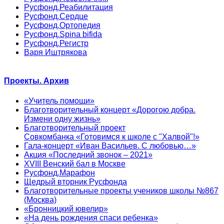
Русфонд.Реабилитация
Русфонд.Сердце
Русфонд.Ортопедия
Русфонд.Spina bifida
Русфонд.Регистр
Варя Иштрякова
Проекты. Архив
«Учитель помощи»
Благотворительный концерт «Дорогою добра.
Измени одну жизнь»
Благотворительный проект
Совкомбанка «Готовимся к школе с "Халвой"!»
Гала-концерт «Иван Васильев. С любовью…»
Акция «Последний звонок – 2021»
XVIII Венский бал в Москве
Русфонд.Марафон
Щедрый вторник Русфонда
Благотворительные проекты учеников школы №867
(Москва)
«Бронницкий ювелир»
«На день рождения спаси ребенка»