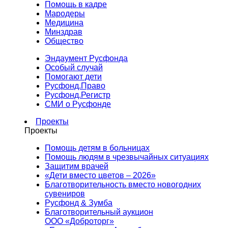
Помощь в кадре
Мародеры
Медицина
Минздрав
Общество
Эндаумент Русфонда
Особый случай
Помогают дети
Русфонд.Право
Русфонд.Регистр
СМИ о Русфонде
Проекты
Проекты
Помощь детям в больницах
Помощь людям в чрезвычайных ситуациях
Защитим врачей
«Дети вместо цветов – 2026»
Благотворительность вместо новогодних
сувениров
Русфонд & Зумба
Благотворительный аукцион
ООО «Доброторг»