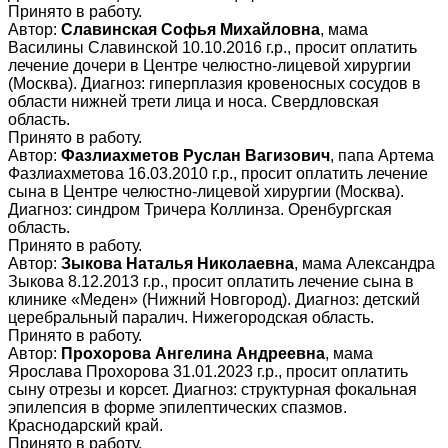
Принято в работу.
Автор:
Славинская Софья Михайловна
, мама
Василины Славинской 10.10.2016 г.р., просит оплатить
лечение дочери в Центре челюстно-лицевой хирургии
(Москва). Диагноз: гиперплазия кровеносных сосудов в
области нижней трети лица и носа. Свердловская
область.
Принято в работу.
Автор:
Фазлиахметов Руслан Вагизович
, папа Артема
Фазлиахметова 16.03.2010 г.р., просит оплатить лечение
сына в Центре челюстно-лицевой хирургии (Москва).
Диагноз: синдром Тричера Коллинза. Оренбургская
область.
Принято в работу.
Автор:
Зыкова Наталья Николаевна
, мама Александра
Зыкова 8.12.2013 г.р., просит оплатить лечение сына в
клинике «Меден» (Нижний Новгород). Диагноз: детский
церебральный паралич. Нижегородская область.
Принято в работу.
Автор:
Прохорова Ангелина Андреевна
, мама
Ярослава Прохорова 31.01.2023 г.р., просит оплатить
сыну отрезы и корсет. Диагноз: структурная фокальная
эпилепсия в форме эпилептических спазмов.
Краснодарский край.
Принято в работу.