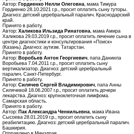
Автор:
Гордиенко Нелли Олеговна
, мама Тимура
Гордиенко 28.10.2021 г.р., просит оплатить сыну туторы.
Диагноз: детский церебральный паралич. Краснодарский
край.
Принято в работу.
Автор:
Халикова Ильзида Ринатовна
, мама Амира
Халикова 29.03.2019 г.р., просит оплатить лечение сына в
центре диагностики и консультирования «Поиск»
(Казань). Диагноз: аутизм. Татарстан.
Принято в работу.
Автор:
Воробьев Антон Георгиевич
, папа Даниила
Воробьева 7.04.2011 г.р., просит оплатить сыну
вертикализатор. Диагноз: детский церебральный
паралич. Санкт-Петербург.
Принято в работу.
Автор:
Силячев Сергей Владимирович
, папа Анны
Силячевой 18.06.2007 г.р., просит оплатить дочери
лекарства. Диагноз: крупноклеточная лимфома.
Самарская область.
Принято в работу.
Автор:
Пак Александра Ченкильевна
, мама Ивана
Сысоева 28.01.2019 г.р., просит оплатить сыну
реабилитацию. Диагноз: детский церебральный паралич.
Башкирия.
Отправлено в Минздрав.