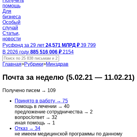
Получить
помощь
Для
бизнеса
Особый
случай
Статьи,
новости
Русфонд за 29 лет
24,571 МЛРД ₽
39 799
В 2026 году
885 516 006 ₽
2154
Главная
>
Рубрики
>
Минздрав
Почта за неделю (5.02.21 — 11.02.21)
Получено писем →
109
Принято в работу →
75
помощь в лечении →
40
предложение сотрудничества →
2
вопрос/ответ →
32
иная помощь →
1
Отказ →
34
не имеем медицинской программы по данному