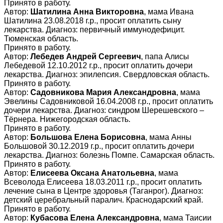
Принято в работу.
Автор:
Шатилина Анна Викторовна
, мама Ивана
Шатилина 23.08.2018 г.р., просит оплатить сыну
лекарства. Диагноз: первичный иммунодефицит.
Тюменская область.
Принято в работу.
Автор:
Лебедев Андрей Сергеевич
, папа Алисы
Лебедевой 12.10.2012 г.р., просит оплатить дочери
лекарства. Диагноз: эпилепсия. Свердловская область.
Принято в работу.
Автор:
Садовникова Мария Александровна
, мама
Эвелины Садовниковой 16.04.2008 г.р., просит оплатить
дочери лекарства. Диагноз: синдром Шерешевского –
Тёрнера. Нижегородская область.
Принято в работу.
Автор:
Большова Елена Борисовна
, мама Анны
Большовой 30.12.2019 г.р., просит оплатить дочери
лекарства. Диагноз: болезнь Помпе. Самарская область.
Принято в работу.
Автор:
Елисеева Оксана Анатольевна
, мама
Всеволода Елисеева 18.03.2011 г.р., просит оплатить
лечение сына в Центре здоровья (Таганрог). Диагноз:
детский церебральный паралич. Краснодарский край.
Принято в работу.
Автор:
Кубасова Елена Александровна
, мама Таисии