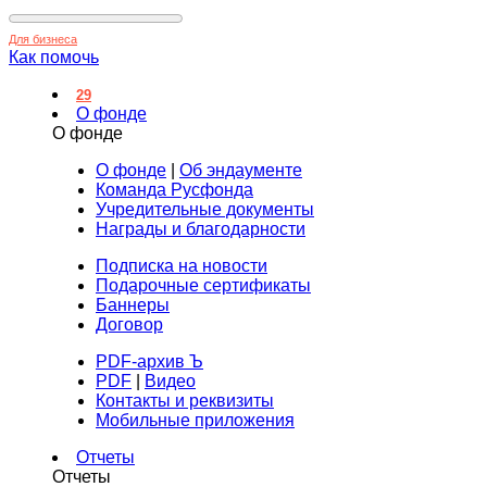
Для бизнеса
Как помочь
29
О фонде
О фонде
О фонде
|
Об эндаументе
Команда Русфонда
Учредительные документы
Награды и благодарности
Подписка на новости
Подарочные сертификаты
Баннеры
Договор
PDF-архив Ъ
PDF
|
Видео
Контакты и реквизиты
Мобильные приложения
Отчеты
Отчеты