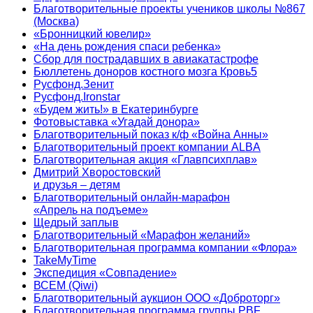
Благотворительные проекты учеников школы №867
(Москва)
«Бронницкий ювелир»
«На день рождения спаси ребенка»
Сбор для пострадавших в авиакатастрофе
Бюллетень доноров костного мозга Кровь5
Русфонд.Зенит
Русфонд.Ironstar
«Будем жить!» в Екатеринбурге
Фотовыставка «Угадай донора»
Благотворительный показ к/ф «Война Анны»
Благотворительный проект компании ALBA
Благотворительная акция «Главпсихплав»
Дмитрий Хворостовский
и друзья – детям
Благотворительный онлайн‑марафон
«Апрель на подъеме»
Щедрый заплыв
Благотворительный «Марафон желаний»
Благотворительная программа компании «Флора»
TakeMyTime
Экспедиция «Совпадение»
ВСЕМ (Qiwi)
Благотворительный аукцион ООО «Доброторг»
Благотворительная программа группы PBF