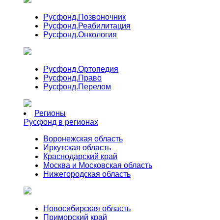
Русфонд.
Позвоночник
Русфонд.
Реабилитация
Русфонд.
Онкология
Русфонд.
Ортопедия
Русфонд.
Право
Русфонд.
Перелом
Регионы
Русфонд в регионах
Воронежская область
Иркутская область
Краснодарский край
Москва и Московская область
Нижегородская область
Новосибирская область
Приморский край