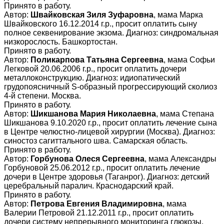
Принято в работу.
Автор:
Швайковская Зиля Зуфаровна
, мама Марка
Швайковского 16.12.2014 г.р., просит оплатить сыну
полное секвенирование экзома. Диагноз: синдромальная
низкорослость. Башкортостан.
Принято в работу.
Автор:
Поликарпова Татьяна Сергеевна
, мама Софьи
Легковой 20.06.2006 г.р., просит оплатить дочери
металлоконструкцию. Диагноз: идиопатический
грудопоясничный S-образный прогрессирующий сколиоз
4-й степени. Москва.
Принято в работу.
Автор:
Шикшанова Мария Николаевна
, мама Степана
Шикшанова 9.10.2020 г.р., просит оплатить лечение сына
в Центре челюстно-лицевой хирургии (Москва). Диагноз:
синостоз сагиттального шва. Самарская область.
Принято в работу.
Автор:
Горбунова Олеся Сергеевна
, мама Александры
Горбуновой 25.06.2012 г.р., просит оплатить лечение
дочери в Центре здоровья (Таганрог). Диагноз: детский
церебральный паралич. Краснодарский край.
Принято в работу.
Автор:
Петрова Евгения Владимировна
, мама
Валерии Петровой 21.12.2011 г.р., просит оплатить
дочери систему непрерывного мониторинга глюкозы.