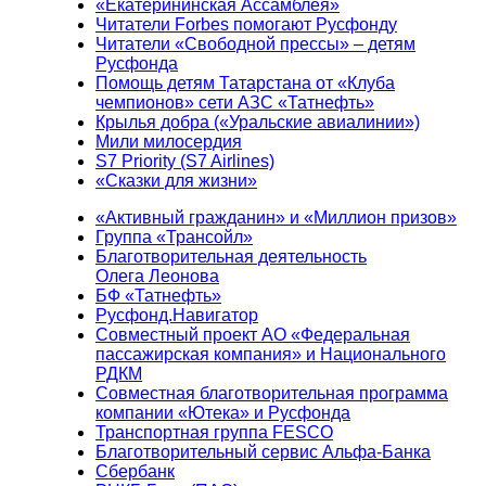
«Екатерининская Ассамблея»
Читатели Forbes помогают Русфонду
Читатели «Свободной прессы» – детям
Русфонда
Помощь детям Татарстана от «Клуба
чемпионов» сети АЗС «Татнефть»
Крылья добра («Уральские авиалинии»)
Мили милосердия
S7 Priority (S7 Airlines)
«Сказки для жизни»
«Активный гражданин» и «Миллион призов»
Группа «Трансойл»
Благотворительная деятельность
Олега Леонова
БФ «Татнефть»
Русфонд.Навигатор
Совместный проект АО «Федеральная
пассажирская компания» и Национального
РДКМ
Совместная благотворительная программа
компании «Ютека» и Русфонда
Транспортная группа FESCO
Благотворительный сервис Альфа-Банка
Сбербанк