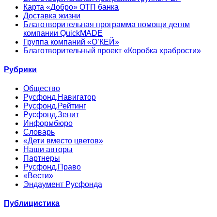
Карта «Добро» ОТП банка
Доставка жизни
Благотворительная программа помощи детям
компании QuickMADE
Группа компаний «О’КЕЙ»
Благотворительный проект «Коробка храбрости»
Рубрики
Общество
Русфонд.Навигатор
Русфонд.Рейтинг
Русфонд.Зенит
Информбюро
Словарь
«Дети вместо цветов»
Наши авторы
Партнеры
Русфонд.Право
«Вести»
Эндаумент Русфонда
Публицистика