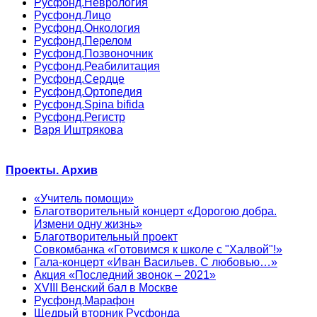
Русфонд.Неврология
Русфонд.Лицо
Русфонд.Онкология
Русфонд.Перелом
Русфонд.Позвоночник
Русфонд.Реабилитация
Русфонд.Сердце
Русфонд.Ортопедия
Русфонд.Spina bifida
Русфонд.Регистр
Варя Иштрякова
Проекты. Архив
«Учитель помощи»
Благотворительный концерт «Дорогою добра.
Измени одну жизнь»
Благотворительный проект
Совкомбанка «Готовимся к школе с "Халвой"!»
Гала-концерт «Иван Васильев. С любовью…»
Акция «Последний звонок – 2021»
XVIII Венский бал в Москве
Русфонд.Марафон
Щедрый вторник Русфонда