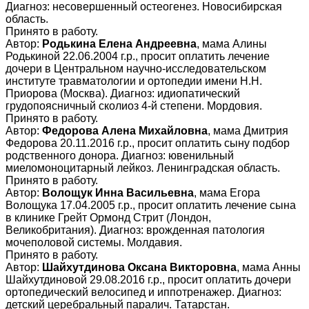
Диагноз: несовершенный остеогенез. Новосибирская
область.
Принято в работу.
Автор:
Родькина Елена Андреевна
, мама Алины
Родькиной 22.06.2004 г.р., просит оплатить лечение
дочери в Центральном научно-исследовательском
институте травматологии и ортопедии имени Н.Н.
Приорова (Москва). Диагноз: идиопатический
грудопоясничный сколиоз 4-й степени. Мордовия.
Принято в работу.
Автор:
Федорова Алена Михайловна
, мама Дмитрия
Федорова 20.11.2016 г.р., просит оплатить сыну подбор
родственного донора. Диагноз: ювенильный
миеломоноцитарный лейкоз. Ленинградская область.
Принято в работу.
Автор:
Волощук Инна Васильевна
, мама Егора
Волощука 17.04.2005 г.р., просит оплатить лечение сына
в клинике Грейт Ормонд Стрит (Лондон,
Великобритания). Диагноз: врожденная патология
мочеполовой системы. Молдавия.
Принято в работу.
Автор:
Шайхутдинова Оксана Викторовна
, мама Анны
Шайхутдиновой 29.08.2016 г.р., просит оплатить дочери
ортопедический велосипед и иппотренажер. Диагноз:
детский церебральный паралич. Татарстан.