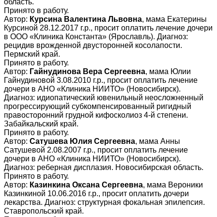
область.
Принято в работу.
Автор:
Курсина Валентина Львовна
, мама Екатерины
Курсиной 28.12.2017 г.р., просит оплатить лечение дочери
в ООО «Клиника Константа» (Ярославль). Диагноз:
рецидив врожденной двусторонней косолапости.
Пермский край.
Принято в работу.
Автор:
Гайнудинова Вера Сергеевна
, мама Юлии
Гайнудиновой 3.08.2010 г.р., просит оплатить лечение
дочери в АНО «Клиника НИИТО» (Новосибирск).
Диагноз: идиопатический ювенильный неосложненный
прогрессирующий субкомпенсированный ригидный
правосторонний грудной кифосколиоз 4-й степени.
Забайкальский край.
Принято в работу.
Автор:
Сатушева Юлия Сергеевна
, мама Анны
Сатушевой 2.08.2007 г.р., просит оплатить лечение
дочери в АНО «Клиника НИИТО» (Новосибирск).
Диагноз: реберная дисплазия. Новосибирская область.
Принято в работу.
Автор:
Казинкина Оксана Сергеевна
, мама Вероники
Казинкиной 10.06.2016 г.р., просит оплатить дочери
лекарства. Диагноз: структурная фокальная эпилепсия.
Ставропольский край.