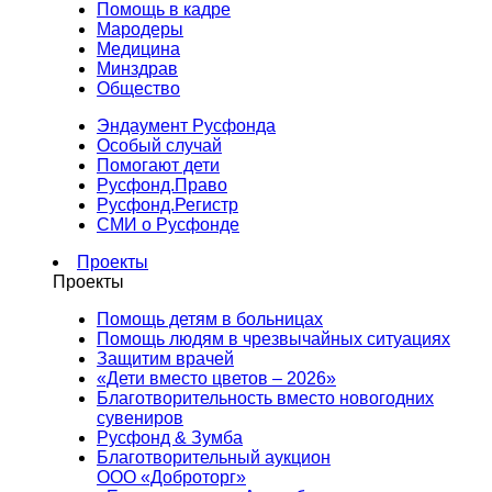
Помощь в кадре
Мародеры
Медицина
Минздрав
Общество
Эндаумент Русфонда
Особый случай
Помогают дети
Русфонд.Право
Русфонд.Регистр
СМИ о Русфонде
Проекты
Проекты
Помощь детям в больницах
Помощь людям в чрезвычайных ситуациях
Защитим врачей
«Дети вместо цветов – 2026»
Благотворительность вместо новогодних
сувениров
Русфонд & Зумба
Благотворительный аукцион
ООО «Доброторг»