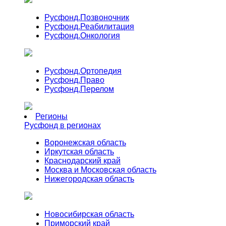
Русфонд.
Позвоночник
Русфонд.
Реабилитация
Русфонд.
Онкология
Русфонд.
Ортопедия
Русфонд.
Право
Русфонд.
Перелом
Регионы
Русфонд в регионах
Воронежская область
Иркутская область
Краснодарский край
Москва и Московская область
Нижегородская область
Новосибирская область
Приморский край