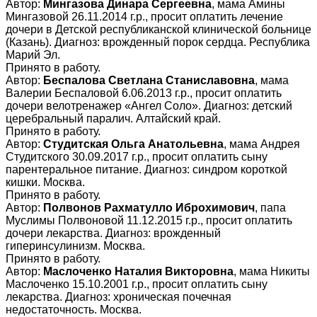
Автор:
Мингазова Динара Сергеевна
, мама Амины
Мингазовой 26.11.2014 г.р., просит оплатить лечение
дочери в Детской республиканской клинической больнице
(Казань). Диагноз: врожденный порок сердца. Республика
Марий Эл.
Принято в работу.
Автор:
Беспалова Светлана Станиславовна
, мама
Валерии Беспаловой 6.06.2013 г.р., просит оплатить
дочери велотренажер «Ангел Соло». Диагноз: детский
церебральный паралич. Алтайский край.
Принято в работу.
Автор:
Студитская Ольга Анатольевна
, мама Андрея
Студитского 30.09.2017 г.р., просит оплатить сыну
парентеральное питание. Диагноз: синдром короткой
кишки. Москва.
Принято в работу.
Автор:
Полвонов Рахматулло Иброхимович
, папа
Муслимы Полвоновой 11.12.2015 г.р., просит оплатить
дочери лекарства. Диагноз: врожденный
гиперинсулинизм. Москва.
Принято в работу.
Автор:
Маслоченко Наталия Викторовна
, мама Никиты
Маслоченко 15.10.2001 г.р., просит оплатить сыну
лекарства. Диагноз: хроническая почечная
недостаточность. Москва.