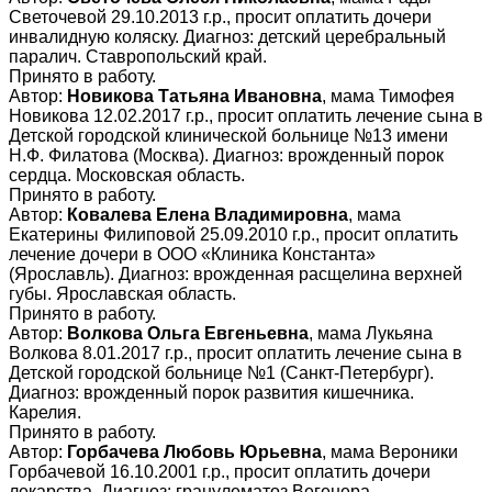
Светочевой 29.10.2013 г.р., просит оплатить дочери
инвалидную коляску. Диагноз: детский церебральный
паралич. Ставропольский край.
Принято в работу.
Автор:
Новикова Татьяна Ивановна
, мама Тимофея
Новикова 12.02.2017 г.р., просит оплатить лечение сына в
Детской городской клинической больнице №13 имени
Н.Ф. Филатова (Москва). Диагноз: врожденный порок
сердца. Московская область.
Принято в работу.
Автор:
Ковалева Елена Владимировна
, мама
Екатерины Филиповой 25.09.2010 г.р., просит оплатить
лечение дочери в ООО «Клиника Константа»
(Ярославль). Диагноз: врожденная расщелина верхней
губы. Ярославская область.
Принято в работу.
Автор:
Волкова Ольга Евгеньевна
, мама Лукьяна
Волкова 8.01.2017 г.р., просит оплатить лечение сына в
Детской городской больнице №1 (Санкт-Петербург).
Диагноз: врожденный порок развития кишечника.
Карелия.
Принято в работу.
Автор:
Горбачева Любовь Юрьевна
, мама Вероники
Горбачевой 16.10.2001 г.р., просит оплатить дочери
лекарства. Диагноз: гранулематоз Вегенера,