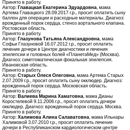
Принято в работу.
Автор:
Главацкая Екатерина Эдуардовна
, мама
Артема Главацкого 28.09.2017 г.р., просит оплатить сыну
баллон для операции и расходные материалы. Диагноз:
врожденный порок сердца, стеноз аортального клапана.
Ростовская область.
Принято в работу.
Автор:
Глазунова Татьяна Александровна
, мама
Софьи Глазуновой 16.07.2012 г.р., просит оплатить
лечение дочери в Центре диагностики и лечения
эпилепсии и головных болей «ПланетаМед» (Москва).
Диагноз: симптоматическая фокальная эпилепсия.
Ивановская область.
Принято в работу.
Автор:
Старых Олеся Олеговна
, мама Артема Старых
2.07.2009 г.р., просит оплатить сыну окклюдер. Диагноз:
врожденный порок сердца. Московская область.
Принято в работу.
Автор:
Валиева Марина Хаматовна
, мама Дианы
Коростелевой 9.11.2006 г.р., просит оплатить дочери
окклюдер. Диагноз: врожденный порок сердца. Москва.
Принято в работу.
Автор:
Халимова Алина Салаватовна
, мама Ильнары
Халимовой 3.07.2010 г.р., просит оплатить лечение
дочери в Республиканском кардиологическом центре