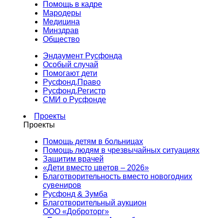
Помощь в кадре
Мародеры
Медицина
Минздрав
Общество
Эндаумент Русфонда
Особый случай
Помогают дети
Русфонд.Право
Русфонд.Регистр
СМИ о Русфонде
Проекты
Проекты
Помощь детям в больницах
Помощь людям в чрезвычайных ситуациях
Защитим врачей
«Дети вместо цветов – 2026»
Благотворительность вместо новогодних
сувениров
Русфонд & Зумба
Благотворительный аукцион
ООО «Доброторг»