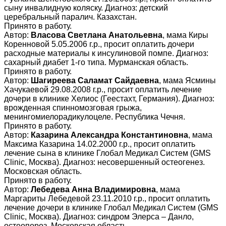
сыну инвалидную коляску. Диагноз: детский
церебральный паралич. Казахстан.
Принято в работу.
Автор:
Власова Светлана Анатольевна
, мама Киры
Коренновой 5.05.2006 г.р., просит оплатить дочери
расходные материалы к инсулиновой помпе. Диагноз:
сахарный диабет 1-го типа. Мурманская область.
Принято в работу.
Автор:
Шагиреева Саламат Сайдаевна
, мама Ясмины
Хачукаевой 29.08.2008 г.р., просит оплатить лечение
дочери в клинике Хелиос (Геестахт, Германия). Диагноз:
врожденная спинномозговая грыжа,
менингомиелорадикулоцеле. Республика Чечня.
Принято в работу.
Автор:
Казарина Александра Константиновна
, мама
Максима Казарина 14.02.2000 г.р., просит оплатить
лечение сына в клинике Глобал Медикал Систем (GMS
Clinic, Москва). Диагноз: несовершенный остеогенез.
Московская область.
Принято в работу.
Автор:
Лебедева Анна Владимировна
, мама
Маргариты Лебедевой 23.11.2010 г.р., просит оплатить
лечение дочери в клинике Глобал Медикал Систем (GMS
Clinic, Москва). Диагноз: синдром Элерса – Данло,
остеопороз. Московская область.