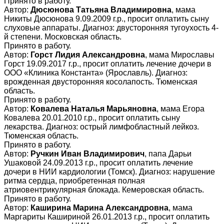
Принято в работу.
Автор:
Дюсюнова Татьяна Владимировна
, мама
Никиты Дюсюнова 9.09.2009 г.р., просит оплатить сыну
слуховые аппараты. Диагноз: двусторонняя тугоухость 4-
й степени. Московская область.
Принято в работу.
Автор:
Горст Лидия Александровна
, мама Мирославы
Горст 19.09.2017 г.р., просит оплатить лечение дочери в
ООО «Клиника Константа» (Ярославль). Диагноз:
врожденная двусторонняя косолапость. Тюменская
область.
Принято в работу.
Автор:
Ковалева Наталья Марьяновна
, мама Егора
Ковалева 20.01.2010 г.р., просит оплатить сыну
лекарства. Диагноз: острый лимфобластный лейкоз.
Тюменская область.
Принято в работу.
Автор:
Ручкин Иван Владимирович
, папа Дарьи
Ушаковой 24.09.2013 г.р., просит оплатить лечение
дочери в НИИ кардиологии (Томск). Диагноз: нарушение
ритма сердца, приобретенная полная
атриовентрикулярная блокада. Кемеровская область.
Принято в работу.
Автор:
Каширина Марина Александровна
, мама
Маргариты Кашириной 26.01.2013 г.р., просит оплатить