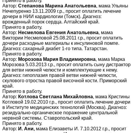
Принято в работу.
Автор:
Степанова Марина Анатольевна
, мама Ульяны
Нечепуренко 13.11.2009 г.р., просит оплатить лечение
дочери в НИИ кардиологии (Томск). Диагноз:
врожденный порок сердца. Алтайский край.
Принято в работу.
Автор:
Несмелова Евгения Анатольевна
, мама
Виктории Несмеловой 25.08.2011 г.р., просит оплатить
дочери расходные материалы к инсулиновой помпе.
Диагноз: сахарный диабет 1-го типа. Татарстан.
Принято в работу.
Автор:
Морозова Мария Владимировна
, мама Марка
Морозова 5.03.2013 г.р., просит оплатить сыну дистрактор
для ветви нижней челюсти и комплектующие к нему.
Диагноз: гипоплазия правой ветви нижней челюсти,
скулового отростка правой височной кости. Приморский
край.
Принято в работу.
Автор:
Котлова Светлана Михайловна
, мама Кристины
Котловой 19.02.2010 г.р., просит оплатить лечение дочери
в Институте медицинских технологий (Москва). Диагноз:
резидуально-органическое поражение центральной
нервной системы. Ставропольский край.
Принято в работу.
Автор:
И. Ани,
мама Елизаветы И. 7.10.2012 г.р., просит