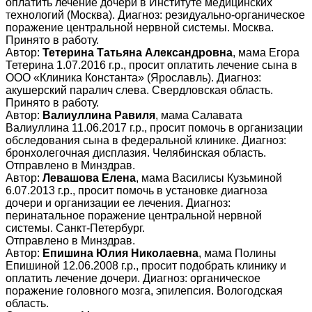
оплатить лечение дочери в Институте медицинских
технологий (Москва). Диагноз: резидуально-органическое
поражение центральной нервной системы. Москва.
Принято в работу.
Автор:
Тетерина Татьяна Александровна
, мама Егора
Тетерина 1.07.2016 г.р., просит оплатить лечение сына в
ООО «Клиника Константа» (Ярославль). Диагноз:
акушерский паралич слева. Свердловская область.
Принято в работу.
Автор:
Валиуллина Равиля
, мама Салавата
Валиуллина 11.06.2017 г.р., просит помочь в организации
обследования сына в федеральной клинике. Диагноз:
бронхолегочная дисплазия. Челябинская область.
Отправлено в Минздрав.
Автор:
Левашова Елена
, мама Василисы Кузьминой
6.07.2013 г.р., просит помочь в установке диагноза
дочери и организации ее лечения. Диагноз:
перинатальное поражение центральной нервной
системы. Санкт-Петербург.
Отправлено в Минздрав.
Автор:
Епишина Юлия Николаевна
, мама Полины
Епишиной 12.06.2008 г.р., просит подобрать клинику и
оплатить лечение дочери. Диагноз: органическое
поражение головного мозга, эпилепсия. Вологодская
область.