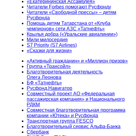
«Екатерининская Ассамблея»
Читатели Forbes помогают Русфонду
Читатели «Свободной прессы» – детям
Русфонда
Помощь детям Татарстана от «Клуба
чемпионов» сети АЗС «Татнефть»
Крылья добра («Уральские авиалинии»)
Мили милосердия
S7 Priority (S7 Airlines)
«Сказки для жизни»
«Активный гражданин» и «Миллион призов»
Группа «Трансойл»
Благотворительная деятельность
Олега Леонова
БФ «Татнефть»
Русфонд.Навигатор
Совместный проект АО «Федеральная
пассажирская компания» и Национального
РДКМ
Совместная благотворительная программа
компании «Ютека» и Русфонда
Транспортная группа FESCO
Благотворительный сервис Альфа-Банка
Сбербанк