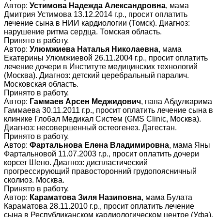
Автор:
Устимова Надежда Александровна
, мама
Дмитрия Устимова 13.12.2014 г.р., просит оплатить
лечение сына в НИИ кардиологии (Томск). Диагноз:
нарушение ритма сердца. Томская область.
Принято в работу.
Автор:
Улюмжиева Наталья Николаевна
, мама
Екатерины Улюмжиевой 26.11.2004 г.р., просит оплатить
лечение дочери в Институте медицинских технологий
(Москва). Диагноз: детский церебральный паралич.
Московская область.
Принято в работу.
Автор:
Гаммаев Арсен Меджидович
, папа Абдулкарима
Гаммаева 30.11.2011 г.р., просит оплатить лечение сына в
клинике Глобал Медикал Систем (GMS Clinic, Москва).
Диагноз: несовершенный остеогенез. Дагестан.
Принято в работу.
Автор:
Фартальнова Елена Владимировна
, мама Яны
Фартальновой 11.07.2003 г.р., просит оплатить дочери
корсет Шено. Диагноз: диспластический
прогрессирующий правосторонний грудопоясничный
сколиоз. Москва.
Принято в работу.
Автор:
Караматова Зиля Назиповна
, мама Булата
Караматова 28.11.2010 г.р., просит оплатить лечение
сына в Республиканском кардиологическом центре (Уфа).