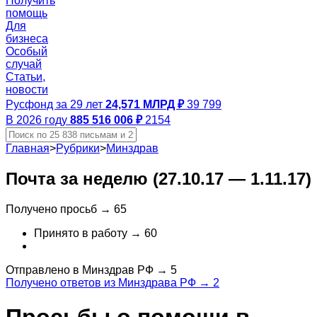
Получить
помощь
Для
бизнеса
Особый
случай
Статьи,
новости
Русфонд за 29 лет
24,571 МЛРД ₽
39 799
В 2026 году
885 516 006 ₽
2154
Главная
>
Рубрики
>
Минздрав
Почта за неделю (27.10.17 — 1.11.17)
Получено просьб →
65
Принято в работу →
60
Отправлено в Минздрав РФ →
5
Получено ответов из Минздрава РФ →
2