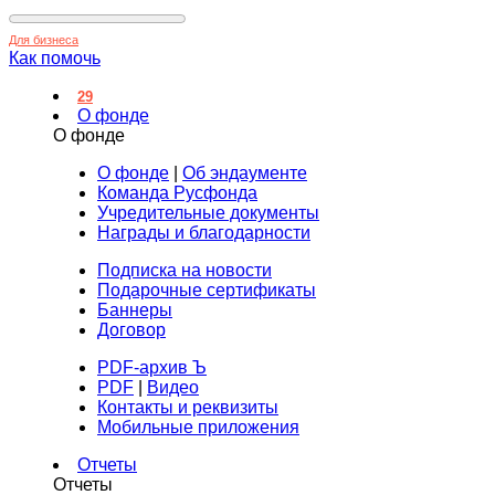
Для бизнеса
Как помочь
29
О фонде
О фонде
О фонде
|
Об эндаументе
Команда Русфонда
Учредительные документы
Награды и благодарности
Подписка на новости
Подарочные сертификаты
Баннеры
Договор
PDF-архив Ъ
PDF
|
Видео
Контакты и реквизиты
Мобильные приложения
Отчеты
Отчеты