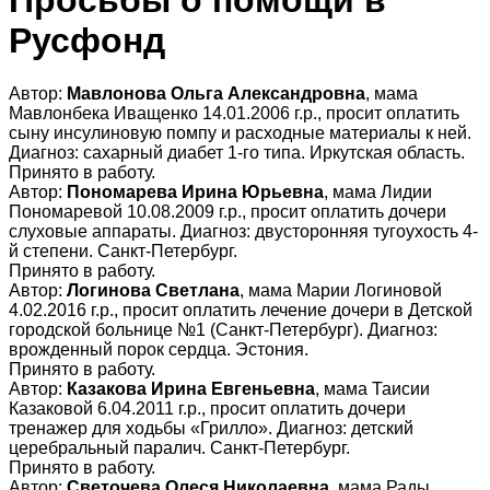
Просьбы о помощи в
Русфонд
Автор:
Мавлонова Ольга Александровна
, мама
Мавлонбека Иващенко 14.01.2006 г.р., просит оплатить
сыну инсулиновую помпу и расходные материалы к ней.
Диагноз: сахарный диабет 1-го типа. Иркутская область.
Принято в работу.
Автор:
Пономарева Ирина Юрьевна
, мама Лидии
Пономаревой 10.08.2009 г.р., просит оплатить дочери
слуховые аппараты. Диагноз: двусторонняя тугоухость 4-
й степени. Санкт-Петербург.
Принято в работу.
Автор:
Логинова Светлана
, мама Марии Логиновой
4.02.2016 г.р., просит оплатить лечение дочери в Детской
городской больнице №1 (Санкт-Петербург). Диагноз:
врожденный порок сердца. Эстония.
Принято в работу.
Автор:
Казакова Ирина Евгеньевна
, мама Таисии
Казаковой 6.04.2011 г.р., просит оплатить дочери
тренажер для ходьбы «Грилло». Диагноз: детский
церебральный паралич. Санкт-Петербург.
Принято в работу.
Автор:
Светочева Олеся Николаевна
, мама Рады