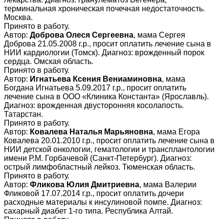
терминальная хроническая почечная недостаточность.
Москва.
Принято в работу.
Автор:
Доброва Олеся Сергеевна
, мама Сергея
Доброва 21.05.2008 г.р., просит оплатить лечение сына в
НИИ кардиологии (Томск). Диагноз: врожденный порок
сердца. Омская область.
Принято в работу.
Автор:
Игнатьева Ксения Вениаминовна
, мама
Богдана Игнатьева 5.09.2017 г.р., просит оплатить
лечение сына в ООО «Клиника Константа» (Ярославль).
Диагноз: врожденная двусторонняя косолапость.
Татарстан.
Принято в работу.
Автор:
Ковалева Наталья Марьяновна
, мама Егора
Ковалева 20.01.2010 г.р., просит оплатить лечение сына в
НИИ детской онкологии, гематологии и трансплантологии
имени Р.М. Горбачевой (Санкт-Петербург). Диагноз:
острый лимфобластный лейкоз. Тюменская область.
Принято в работу.
Автор:
Фликова Юлия Дмитриевна
, мама Валерии
Фликовой 17.07.2014 г.р., просит оплатить дочери
расходные материалы к инсулиновой помпе. Диагноз:
сахарный диабет 1-го типа. Республика Алтай.