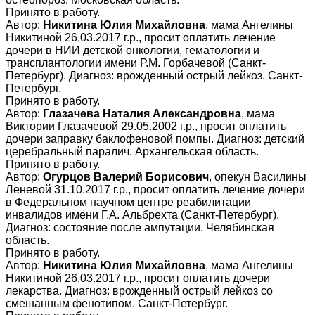
Принято в работу.
Автор:
Никитина Юлия Михайловна
, мама Ангелины
Никитиной 26.03.2017 г.р., просит оплатить лечение
дочери в НИИ детской онкологии, гематологии и
трансплантологии имени Р.М. Горбачевой (Санкт-
Петербург). Диагноз: врожденный острый лейкоз. Санкт-
Петербург.
Принято в работу.
Автор:
Глазачева Наталия Александровна
, мама
Виктории Глазачевой 29.05.2002 г.р., просит оплатить
дочери заправку баклофеновой помпы. Диагноз: детский
церебральный паралич. Архангельская область.
Принято в работу.
Автор:
Огурцов Валерий Борисович
, опекун Василины
Леневой 31.10.2017 г.р., просит оплатить лечение дочери
в Федеральном научном центре реабилитации
инвалидов имени Г.А. Альбрехта (Санкт-Петербург).
Диагноз: состояние после ампутации. Челябинская
область.
Принято в работу.
Автор:
Никитина Юлия Михайловна
, мама Ангелины
Никитиной 26.03.2017 г.р., просит оплатить дочери
лекарства. Диагноз: врожденный острый лейкоз со
смешанным фенотипом. Санкт-Петербург.