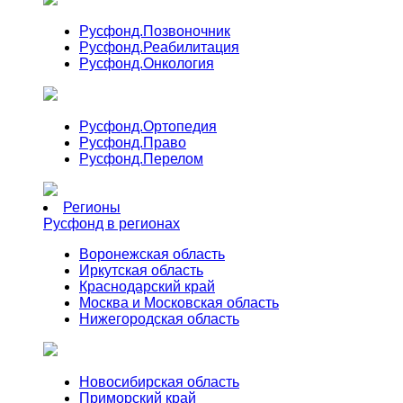
Русфонд.
Позвоночник
Русфонд.
Реабилитация
Русфонд.
Онкология
Русфонд.
Ортопедия
Русфонд.
Право
Русфонд.
Перелом
Регионы
Русфонд в регионах
Воронежская область
Иркутская область
Краснодарский край
Москва и Московская область
Нижегородская область
Новосибирская область
Приморский край