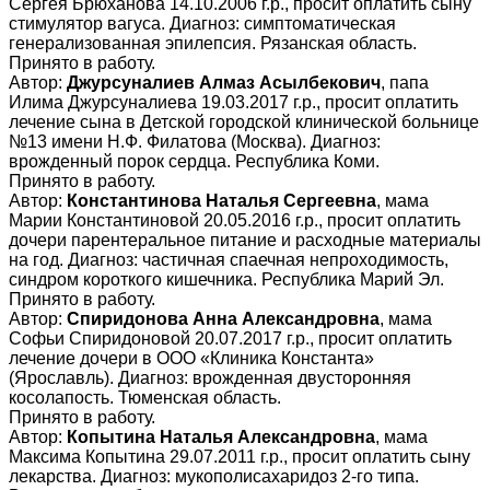
Сергея Брюханова 14.10.2006 г.р., просит оплатить сыну
стимулятор вагуса. Диагноз: симптоматическая
генерализованная эпилепсия. Рязанская область.
Принято в работу.
Автор:
Джурсуналиев Алмаз Асылбекович
, папа
Илима Джурсуналиева 19.03.2017 г.р., просит оплатить
лечение сына в Детской городской клинической больнице
№13 имени Н.Ф. Филатова (Москва). Диагноз:
врожденный порок сердца. Республика Коми.
Принято в работу.
Автор:
Константинова Наталья Сергеевна
, мама
Марии Константиновой 20.05.2016 г.р., просит оплатить
дочери парентеральное питание и расходные материалы
на год. Диагноз: частичная спаечная непроходимость,
синдром короткого кишечника. Республика Марий Эл.
Принято в работу.
Автор:
Спиридонова Анна Александровна
, мама
Софьи Спиридоновой 20.07.2017 г.р., просит оплатить
лечение дочери в ООО «Клиника Константа»
(Ярославль). Диагноз: врожденная двусторонняя
косолапость. Тюменская область.
Принято в работу.
Автор:
Копытина Наталья Александровна
, мама
Максима Копытина 29.07.2011 г.р., просит оплатить сыну
лекарства. Диагноз: мукополисахаридоз 2-го типа.