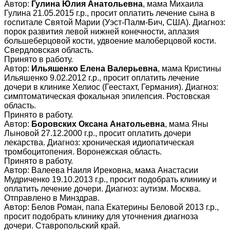
Автор:
Гулина Юлия Анатольевна
, мама Михаила
Гулина 21.05.2015 г.р., просит оплатить лечение сына в
госпитале Святой Марии (Уэст-Палм-Бич, США). Диагноз:
порок развития левой нижней конечности, аплазия
большеберцовой кости, удвоение малоберцовой кости.
Свердловская область.
Принято в работу.
Автор:
Ильяшенко Елена Валерьевна
, мама Кристины
Ильяшенко 9.02.2012 г.р., просит оплатить лечение
дочери в клинике Хелиос (Геестахт, Германия). Диагноз:
симптоматическая фокальная эпилепсия. Ростовская
область.
Принято в работу.
Автор:
Боровских Оксана Анатольевна
, мама Яны
Лыновой 27.12.2000 г.р., просит оплатить дочери
лекарства. Диагноз: хроническая идиопатическая
тромбоцитопения. Воронежская область.
Принято в работу.
Автор: Валеева Наиля Ирековна, мама Анастасии
Мудриченко 19.10.2013 г.р., просит подобрать клинику и
оплатить лечение дочери. Диагноз: аутизм. Москва.
Отправлено в Минздрав.
Автор: Белов Роман, папа Екатерины Беловой 2013 г.р.,
просит подобрать клинику для уточнения диагноза
дочери. Ставропольский край.