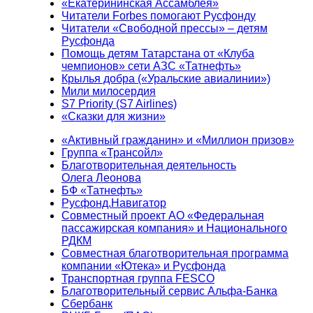
«Екатерининская Ассамблея»
Читатели Forbes помогают Русфонду
Читатели «Свободной прессы» – детям
Русфонда
Помощь детям Татарстана от «Клуба
чемпионов» сети АЗС «Татнефть»
Крылья добра («Уральские авиалинии»)
Мили милосердия
S7 Priority (S7 Airlines)
«Сказки для жизни»
«Активный гражданин» и «Миллион призов»
Группа «Трансойл»
Благотворительная деятельность
Олега Леонова
БФ «Татнефть»
Русфонд.Навигатор
Совместный проект АО «Федеральная
пассажирская компания» и Национального
РДКМ
Совместная благотворительная программа
компании «Ютека» и Русфонда
Транспортная группа FESCO
Благотворительный сервис Альфа-Банка
Сбербанк