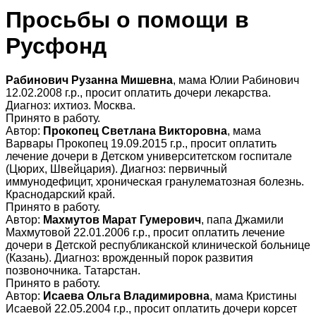
Просьбы о помощи в
Русфонд
Рабинович Рузанна Мишевна
, мама Юлии Рабинович
12.02.2008 г.р., просит оплатить дочери лекарства.
Диагноз: ихтиоз. Москва.
Принято в работу.
Автор:
Прокопец Светлана Викторовна
, мама
Варвары Прокопец 19.09.2015 г.р., просит оплатить
лечение дочери в Детском университетском госпитале
(Цюрих, Швейцария). Диагноз: первичный
иммунодефицит, хроническая гранулематозная болезнь.
Краснодарский край.
Принято в работу.
Автор:
Махмутов Марат Гумерович
, папа Джамили
Махмутовой 22.01.2006 г.р., просит оплатить лечение
дочери в Детской республиканской клинической больнице
(Казань). Диагноз: врожденный порок развития
позвоночника. Татарстан.
Принято в работу.
Автор:
Исаева Ольга Владимировна
, мама Кристины
Исаевой 22.05.2004 г.р., просит оплатить дочери корсет