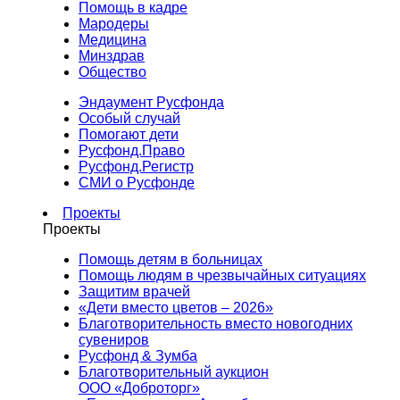
Помощь в кадре
Мародеры
Медицина
Минздрав
Общество
Эндаумент Русфонда
Особый случай
Помогают дети
Русфонд.Право
Русфонд.Регистр
СМИ о Русфонде
Проекты
Проекты
Помощь детям в больницах
Помощь людям в чрезвычайных ситуациях
Защитим врачей
«Дети вместо цветов – 2026»
Благотворительность вместо новогодних
сувениров
Русфонд & Зумба
Благотворительный аукцион
ООО «Доброторг»