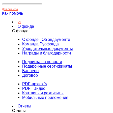
Для бизнеса
Как помочь
29
О фонде
О фонде
О фонде
|
Об эндаументе
Команда Русфонда
Учредительные документы
Награды и благодарности
Подписка на новости
Подарочные сертификаты
Баннеры
Договор
PDF-архив Ъ
PDF
|
Видео
Контакты и реквизиты
Мобильные приложения
Отчеты
Отчеты