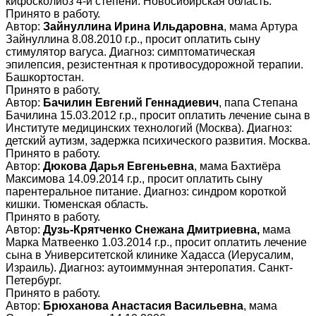
кифосколиоз 4-й степени. Новосибирская область.
Принято в работу.
Автор:
Зайнуллина Ирина Ильдаровна
, мама Артура
Зайнуллина 8.08.2010 г.р., просит оплатить сыну
стимулятор вагуса. Диагноз: симптоматическая
эпилепсия, резистентная к противосудорожной терапии.
Башкортостан.
Принято в работу.
Автор:
Бачилин Евгений Геннадиевич
, папа Степана
Бачилина 15.03.2012 г.р., просит оплатить лечение сына в
Институте медицинских технологий (Москва). Диагноз:
детский аутизм, задержка психического развития. Москва.
Принято в работу.
Автор:
Дюкова Дарья Евгеньевна
, мама Бахтиёра
Максимова 14.09.2014 г.р., просит оплатить сыну
парентеральное питание. Диагноз: синдром короткой
кишки. Тюменская область.
Принято в работу.
Автор:
Дузь-Крятченко Снежана Дмитриевна,
мама
Марка Матвеенко 1.03.2014 г.р., просит оплатить лечение
сына в Университетской клинике Хадасса (Иерусалим,
Израиль). Диагноз: аутоиммунная энтеропатия. Санкт-
Петербург.
Принято в работу.
Автор:
Брюханова Анастасия Васильевна
, мама