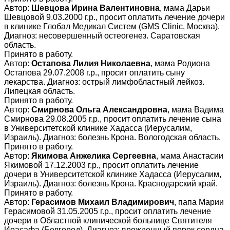
Автор:
Шевцова Ирина Валентиновна
, мама Дарьи
Шевцовой 9.03.2000 г.р., просит оплатить лечение дочери
в клинике Глобал Медикал Систем (GMS Clinic, Москва).
Диагноз: несовершенный остеогенез. Саратовская
область.
Принято в работу.
Автор:
Остапова Лилия Николаевна
, мама Родиона
Остапова 29.07.2008 г.р., просит оплатить сыну
лекарства. Диагноз: острый лимфобластный лейкоз.
Липецкая область.
Принято в работу.
Автор:
Смирнова Ольга Александровна
, мама Вадима
Смирнова 29.08.2005 г.р., просит оплатить лечение сына
в Университетской клинике Хадасса (Иерусалим,
Израиль). Диагноз: болезнь Крона. Вологодская область.
Принято в работу.
Автор:
Якимова Анжелика Сергеевна
, мама Анастасии
Якимовой 17.12.2003 г.р., просит оплатить лечение
дочери в Университетской клинике Хадасса (Иерусалим,
Израиль). Диагноз: болезнь Крона. Краснодарский край.
Принято в работу.
Автор:
Герасимов Михаил Владимирович
, папа Марии
Герасимовой 31.05.2005 г.р., просит оплатить лечение
дочери в Областной клинической больнице Святителя
Иоасафа (Белгород). Диагноз: врожденный порок сердца.