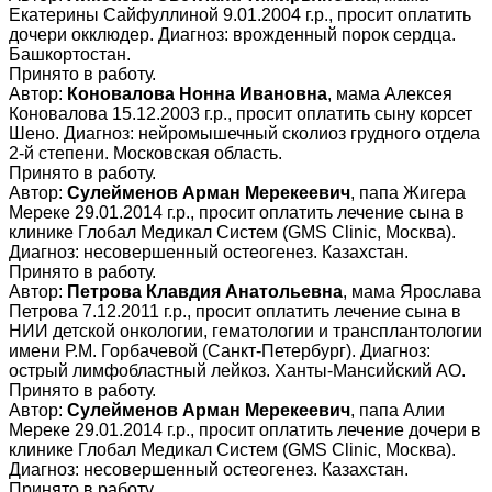
Екатерины Сайфуллиной 9.01.2004 г.р., просит оплатить
дочери окклюдер. Диагноз: врожденный порок сердца.
Башкортостан.
Принято в работу.
Автор:
Коновалова Нонна Ивановна
, мама Алексея
Коновалова 15.12.2003 г.р., просит оплатить сыну корсет
Шено. Диагноз: нейромышечный сколиоз грудного отдела
2-й степени. Московская область.
Принято в работу.
Автор:
Сулейменов Арман Мерекеевич
, папа Жигера
Мереке 29.01.2014 г.р., просит оплатить лечение сына в
клинике Глобал Медикал Систем (GMS Clinic, Москва).
Диагноз: несовершенный остеогенез. Казахстан.
Принято в работу.
Автор:
Петрова Клавдия Анатольевна
, мама Ярослава
Петрова 7.12.2011 г.р., просит оплатить лечение сына в
НИИ детской онкологии, гематологии и трансплантологии
имени Р.М. Горбачевой (Санкт-Петербург). Диагноз:
острый лимфобластный лейкоз. Ханты-Мансийский АО.
Принято в работу.
Автор:
Сулейменов Арман Мерекеевич
, папа Алии
Мереке 29.01.2014 г.р., просит оплатить лечение дочери в
клинике Глобал Медикал Систем (GMS Clinic, Москва).
Диагноз: несовершенный остеогенез. Казахстан.
Принято в работу.