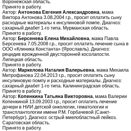
Воронежская область.
Принято в работу.
Автор:
Антонова Евгения Александровна
, мама
Виктора Антонова 3.08.2004 г.р., просит оплатить сыну
расходные материалы к инсулиновой помпе. Диагноз:
сахарный диабет 1-го типа. Мурманская область.
Принято в работу.
Автор:
Берсенева Елена Михайловна
, мама Павла
Берсенева 7.05.2008 г.р., просит оплатить лечение сына в
ООО «Клиника Константа» (Ярославль). Диагноз:
рецидив врожденной двусторонней косолапости.
Липецкая область.
Принято в работу.
Автор:
Маркелова Наталия Валерьевна
, мама Михаила
Митрофанова 22.04.2013 г.р., просит оплатить сыну
инсулиновую помпу и расходные материалы. Диагноз:
сахарный диабет 1-го типа. Калининградская область.
Принято в работу.
Автор:
Копенкина Татьяна Викторовна
, мама Валерии
Копенкиной 13.09.2003 г.р., просит оплатить лечение
дочери в НИИ детской онкологии, гематологии и
трансплантологии имени Р.М. Горбачевой (Санкт-
Петербург). Диагноз: острый миелобластный лейкоз.
Саратовская область.
Принято в работу.