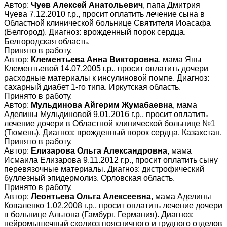
Автор:
Чуев Алексей Анатольевич
, папа Дмитрия
Чуева 7.12.2010 г.р., просит оплатить лечение сына в
Областной клинической больнице Святителя Иоасафа
(Белгород). Диагноз: врожденный порок сердца.
Белгородская область.
Принято в работу.
Автор:
Клементьева Анна Викторовна
, мама Яны
Клементьевой 14.07.2005 г.р., просит оплатить дочери
расходные материалы к инсулиновой помпе. Диагноз:
сахарный диабет 1-го типа. Иркутская область.
Принято в работу.
Автор:
Мульдинова Айгерим Жумабаевна
, мама
Аделины Мульдиновой 9.01.2016 г.р., просит оплатить
лечение дочери в Областной клинической больнице №1
(Тюмень). Диагноз: врожденный порок сердца. Казахстан.
Принято в работу.
Автор:
Елизарова Ольга Александровна
, мама
Исмаила Елизарова 9.11.2012 г.р., просит оплатить сыну
перевязочные материалы. Диагноз: дистрофический
буллезный эпидермолиз. Орловская область.
Принято в работу.
Автор:
Леонтьева Ольга Алексеевна
, мама Аделины
Коваленко 1.02.2008 г.р., просит оплатить лечение дочери
в больнице Альтона (Гамбург, Германия). Диагноз:
нейромышечный сколиоз поясничного и грудного отделов