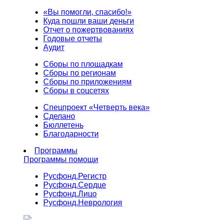
«Вы помогли, спасибо!»
Куда пошли ваши деньги
Отчет о пожертвованиях
Годовые отчеты
Аудит
Сборы по площадкам
Сборы по регионам
Сборы по приложениям
Сборы в соцсетях
Спецпроект «Четверть века»
Сделано
Бюллетень
Благодарности
Программы
Программы помощи
Русфонд.
Регистр
Русфонд.
Сердце
Русфонд.
Лицо
Русфонд.
Неврология