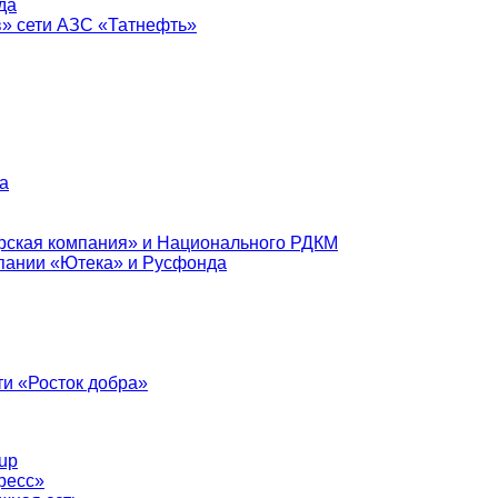
да
в» сети АЗС «Татнефть»
а
рская компания» и Национального РДКМ
пании «Ютека» и Русфонда
и «Росток добра»
up
ресс»