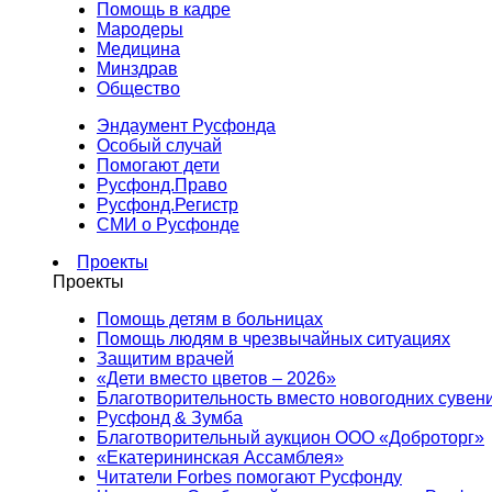
Помощь в кадре
Мародеры
Медицина
Минздрав
Общество
Эндаумент Русфонда
Особый случай
Помогают дети
Русфонд.Право
Русфонд.Регистр
СМИ о Русфонде
Проекты
Проекты
Помощь детям в больницах
Помощь людям в чрезвычайных ситуациях
Защитим врачей
«Дети вместо цветов – 2026»
Благотворительность вместо новогодних сувен
Русфонд & Зумба
Благотворительный аукцион ООО «Доброторг»
«Екатерининская Ассамблея»
Читатели Forbes помогают Русфонду