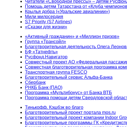
Читатели «Свободной прессы» – детям Русфон
Помощь детям Татарстана от «Клуба чемпионо
Крылья добра («Уральские авиалинии»)
Мили милосердия
S7 Priority (S7 Airlines)
«Сказки для жизни»
«Активный гражданин» и «Миллион призов»
Группа «Трансойл»
Благотворительная деятельность Олега Леонов
БФ «Татнефть»
Русфонд.Навигатор
Совместный проект АО «Федеральная пассажи
Совместная благотворительная программа ком
Транспортная группа FESCO
Благотворительный сервис Альфа-Банка
Сбербанк
РНКБ Банк (ПАО)
Программа «Мультибонус» от Банка ВТБ
Программа помощи детям Свердловской област
Тинькофф. Кэшбэк во благо
Благотворительный проект портала mos.ru
Благотворительный проект компании Indoor Gro
Благотворительные программы ГК «Кредитэксп