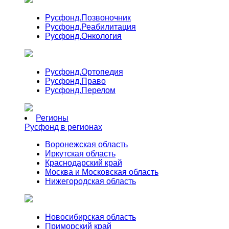
Русфонд.
Позвоночник
Русфонд.
Реабилитация
Русфонд.
Онкология
Русфонд.
Ортопедия
Русфонд.
Право
Русфонд.
Перелом
Регионы
Русфонд в регионах
Воронежская область
Иркутская область
Краснодарский край
Москва и Московская область
Нижегородская область
Новосибирская область
Приморский край