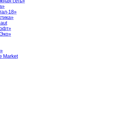
жная сеть»
а»
тал-18»
ктика»
aut
софт»
рЭко»
т»
e Market