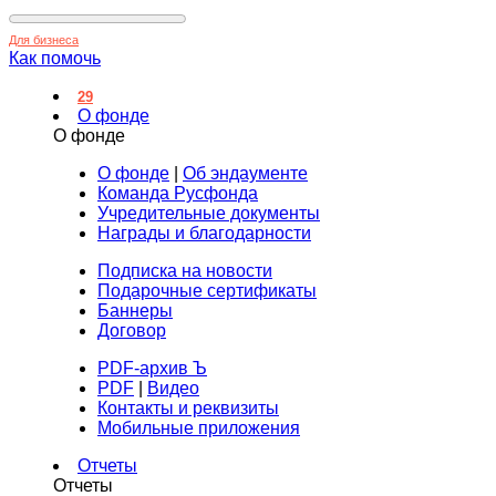
Для бизнеса
Как помочь
29
О фонде
О фонде
О фонде
|
Об эндаументе
Команда Русфонда
Учредительные документы
Награды и благодарности
Подписка на новости
Подарочные сертификаты
Баннеры
Договор
PDF-архив Ъ
PDF
|
Видео
Контакты и реквизиты
Мобильные приложения
Отчеты
Отчеты