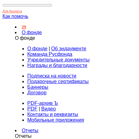
Для бизнеса
Как помочь
29
О фонде
О фонде
О фонде
|
Об эндаументе
Команда Русфонда
Учредительные документы
Награды и благодарности
Подписка на новости
Подарочные сертификаты
Баннеры
Договор
PDF-архив Ъ
PDF
|
Видео
Контакты и реквизиты
Мобильные приложения
Отчеты
Отчеты