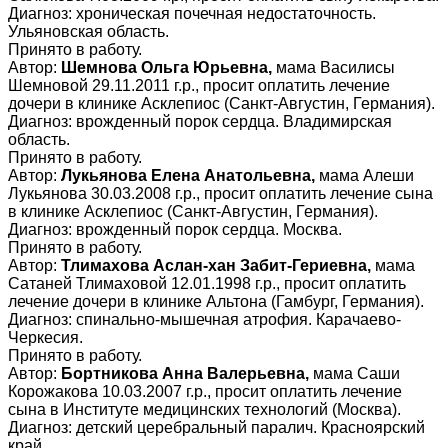
Диагноз: хроническая почечная недостаточность.
Ульяновская область.
Принято в работу.
Автор:
Шемнова Ольга Юрьевна,
мама Василисы
Шемновой 29.11.2011 г.р., просит оплатить лечение
дочери в клинике Асклепиос (Санкт-Августин, Германия).
Диагноз: врожденный порок сердца. Владимирская
область.
Принято в работу.
Автор:
Лукьянова Елена Анатольевна,
мама Алеши
Лукьянова 30.03.2008 г.р., просит оплатить лечение сына
в клинике Асклепиос (Санкт-Августин, Германия).
Диагноз: врожденный порок сердца. Москва.
Принято в работу.
Автор:
Тлимахова Аслан-хан Забит-Гериевна,
мама
Сатаней Тлимаховой 12.01.1998 г.р., просит оплатить
лечение дочери в клинике Альтона (Гамбург, Германия).
Диагноз: спинально-мышечная атрофия. Карачаево-
Черкесия.
Принято в работу.
Автор:
Бортникова Анна Валерьевна,
мама Саши
Корожакова 10.03.2007 г.р., просит оплатить лечение
сына в Институте медицинских технологий (Москва).
Диагноз: детский церебральный паралич. Красноярский
край.