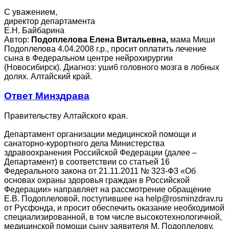
С уважением,
директор департамента
Е.Н. Байбарина
Автор:
Подоплелова Елена Витальевна,
мама Миши
Подоплелова 4.04.2008 г.р., просит оплатить лечение
сына в Федеральном центре нейрохирургии
(Новосибирск). Диагноз: ушиб головного мозга в лобных
долях. Алтайский край.
Ответ Минздрава
Правительству Алтайского края.
Департамент организации медицинской помощи и
санаторно-курортного дела Министерства
здравоохранения Российской Федерации (далее –
Департамент) в соответствии со статьей 16
Федерального закона от 21.11.2011 № 323-Ф3 «Об
основах охраны здоровья граждан в Российской
Федерации» направляет на рассмотрение обращение
Е.В. Подоплеловой, поступившее на help@rosminzdrav.ru
от Русфонда, и просит обеспечить оказание необходимой
специализированной, в том числе высокотехнологичной,
медицинской помощи сыну заявителя М. Подоплелову,