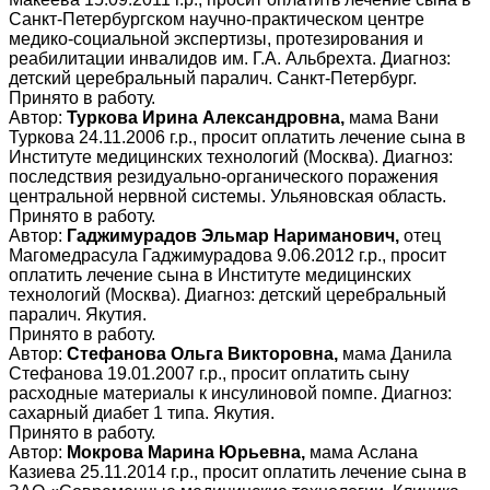
Санкт-Петербургском научно-практическом центре
медико-социальной экспертизы, протезирования и
реабилитации инвалидов им. Г.А. Альбрехта. Диагноз:
детский церебральный паралич. Санкт-Петербург.
Принято в работу.
Автор:
Туркова Ирина Александровна,
мама Вани
Туркова 24.11.2006 г.р., просит оплатить лечение сына в
Институте медицинских технологий (Москва). Диагноз:
последствия резидуально-органического поражения
центральной нервной системы. Ульяновская область.
Принято в работу.
Автор:
Гаджимурадов Эльмар Нариманович,
отец
Магомедрасула Гаджимурадова 9.06.2012 г.р., просит
оплатить лечение сына в Институте медицинских
технологий (Москва). Диагноз: детский церебральный
паралич. Якутия.
Принято в работу.
Автор:
Стефанова Ольга Викторовна,
мама Данила
Стефанова 19.01.2007 г.р., просит оплатить сыну
расходные материалы к инсулиновой помпе. Диагноз:
сахарный диабет 1 типа. Якутия.
Принято в работу.
Автор:
Мокрова Марина Юрьевна,
мама Аслана
Казиева 25.11.2014 г.р., просит оплатить лечение сына в