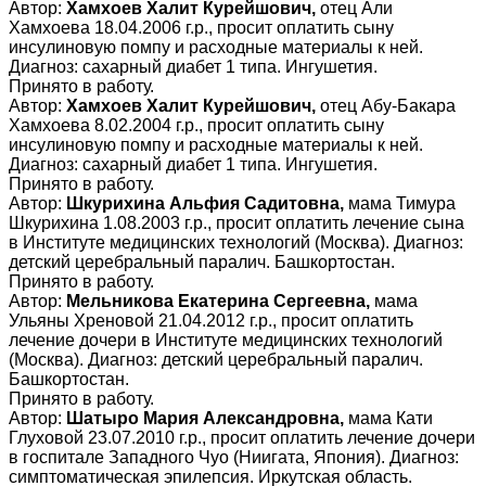
Автор:
Хамхоев Халит Курейшович,
отец Али
Хамхоева 18.04.2006 г.р., просит оплатить сыну
инсулиновую помпу и расходные материалы к ней.
Диагноз: сахарный диабет 1 типа. Ингушетия.
Принято в работу.
Автор:
Хамхоев Халит Курейшович,
отец Абу-Бакара
Хамхоева 8.02.2004 г.р., просит оплатить сыну
инсулиновую помпу и расходные материалы к ней.
Диагноз: сахарный диабет 1 типа. Ингушетия.
Принято в работу.
Автор:
Шкурихина Альфия Садитовна,
мама Тимура
Шкурихина 1.08.2003 г.р., просит оплатить лечение сына
в Институте медицинских технологий (Москва). Диагноз:
детский церебральный паралич. Башкортостан.
Принято в работу.
Автор:
Мельникова Екатерина Сергеевна,
мама
Ульяны Хреновой 21.04.2012 г.р., просит оплатить
лечение дочери в Институте медицинских технологий
(Москва). Диагноз: детский церебральный паралич.
Башкортостан.
Принято в работу.
Автор:
Шатыро Мария Александровна,
мама Кати
Глуховой 23.07.2010 г.р., просит оплатить лечение дочери
в госпитале Западного Чуо (Ниигата, Япония). Диагноз:
симптоматическая эпилепсия. Иркутская область.