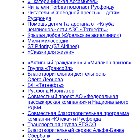
«Екатерининская Ассамблея»
Читатели Forbes помогают Русфонду
Читатели «Свободной прессы» – детям
Русфонда
Помощь детям Татарстана от «Клуба
чемпионов» сети АЗС «Татнефть»
Крылья добра («Уральские авиалинии»)
Мили милосердия
S7 Priority (S7 Airlines)
«Сказки для жизни»
«Активный гражданин» и «Миллион призов»
Группа «Трансойл»
Благотворительная деятельность
Олега Леонова
БФ «Татнефть»
Русфонд.Навигатор
Совместный проект АО «Федеральная
пассажирская компания» и Национального
РДКМ
Совместная благотворительная программа
компании «Ютека» и Русфонда
Транспортная группа FESCO
Благотворительный сервис Альфа-Банка
Сбербанк