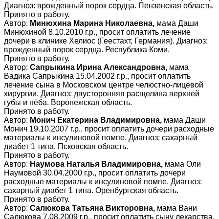
Диагноз: врожденный порок сердца. Пензенская область.
Принято в работу.
Автор:
Минюхина Марина Николаевна,
мама Даши
Минюхиной 8.10.2010 г.р., просит оплатить лечение
дочери в клинике Хелиос (Геестахт, Германия). Диагноз:
врожденный порок сердца. Республика Коми.
Принято в работу.
Автор:
Сапрыкина Ирина Александровна,
мама
Вадика Сапрыкина 15.04.2002 г.р., просит оплатить
лечение сына в Московском центре челюстно-лицевой
хирургии. Диагноз: двусторонняя расщелина верхней
губы и нёба. Воронежская область.
Принято в работу.
Автор:
Монич Екатерина Владимировна,
мама Даши
Монич 19.10.2007 г.р., просит оплатить дочери расходные
материалы к инсулиновой помпе. Диагноз: сахарный
диабет 1 типа. Псковская область.
Принято в работу.
Автор:
Наумова Наталья Владимировна,
мама Оли
Наумовой 30.04.2000 г.р., просит оплатить дочери
расходные материалы к инсулиновой помпе. Диагноз:
сахарный диабет 1 типа. Оренбургская область.
Принято в работу.
Автор:
Салюкова Татьяна Викторовна,
мама Вани
Салюкова 7.08.2009 г.р., просит оплатить сыну лекарства.