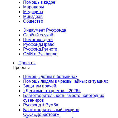
Помощь в кадре
Мародеры
Медицина
Минздрав
Общество
Эндаумент Русфонда
Особый случай
Помогают дети
Русфонд.Право
Русфонд.Регистр
СМИ о Русфонде
Проекты
Проекты
Помощь детям в больницах
Помощь людям в чрезвычайных ситуациях
Защитим врачей
«Дети вместо цветов – 2026»
Благотворительность вместо новогодних
сувениров
Русфонд & Зумба
Благотворительный аукцион
ООО «Доброторг»