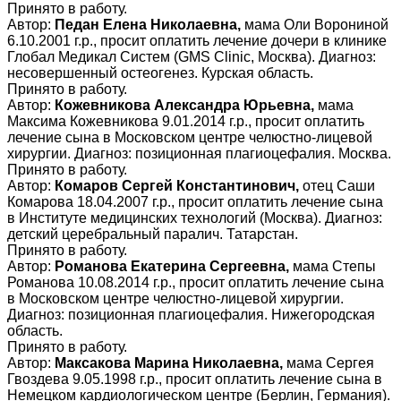
Принято в работу.
Автор:
Педан Елена Николаевна,
мама Оли Ворониной
6.10.2001 г.р., просит оплатить лечение дочери в клинике
Глобал Медикал Систем (GMS Clinic, Москва). Диагноз:
несовершенный остеогенез. Курская область.
Принято в работу.
Автор:
Кожевникова Александра Юрьевна,
мама
Максима Кожевникова 9.01.2014 г.р., просит оплатить
лечение сына в Московском центре челюстно-лицевой
хирургии. Диагноз: позиционная плагиоцефалия. Москва.
Принято в работу.
Автор:
Комаров Сергей Константинович,
отец Саши
Комарова 18.04.2007 г.р., просит оплатить лечение сына
в Институте медицинских технологий (Москва). Диагноз:
детский церебральный паралич. Татарстан.
Принято в работу.
Автор:
Романова Екатерина Сергеевна,
мама Степы
Романова 10.08.2014 г.р., просит оплатить лечение сына
в Московском центре челюстно-лицевой хирургии.
Диагноз: позиционная плагиоцефалия. Нижегородская
область.
Принято в работу.
Автор:
Максакова Марина Николаевна,
мама Сергея
Гвоздева 9.05.1998 г.р., просит оплатить лечение сына в
Немецком кардиологическом центре (Берлин, Германия).