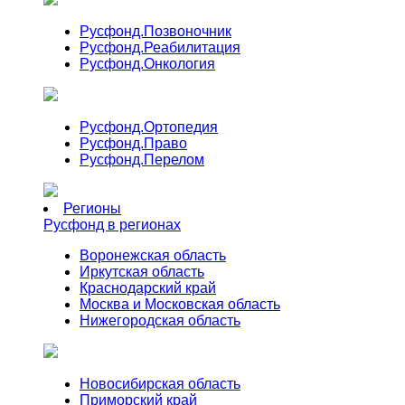
Русфонд.
Позвоночник
Русфонд.
Реабилитация
Русфонд.
Онкология
Русфонд.
Ортопедия
Русфонд.
Право
Русфонд.
Перелом
Регионы
Русфонд в регионах
Воронежская область
Иркутская область
Краснодарский край
Москва и Московская область
Нижегородская область
Новосибирская область
Приморский край