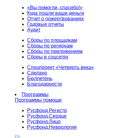
«Вы помогли, спасибо!»
Куда пошли ваши деньги
Отчет о пожертвованиях
Годовые отчеты
Аудит
Сборы по площадкам
Сборы по регионам
Сборы по приложениям
Сборы в соцсетях
Спецпроект «Четверть века»
Сделано
Бюллетень
Благодарности
Программы
Программы помощи
Русфонд.
Регистр
Русфонд.
Сердце
Русфонд.
Лицо
Русфонд.
Неврология