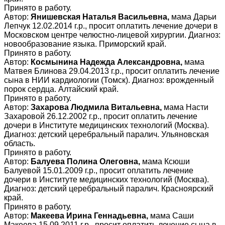
Принято в работу.
Автор:
Янишевская Наталья Васильевна,
мама Дарьи
Лепчук 12.02.2014 г.р., просит оплатить лечение дочери в
Московском центре челюстно-лицевой хирургии. Диагноз:
новообразование языка. Приморский край.
Принято в работу.
Автор:
Космынина Надежда Александровна,
мама
Матвея Блинова 29.04.2013 г.р., просит оплатить лечение
сына в НИИ кардиологии (Томск). Диагноз: врожденный
порок сердца. Алтайский край.
Принято в работу.
Автор:
Захарова Людмила Витальевна,
мама Насти
Захаровой 26.12.2002 г.р., просит оплатить лечение
дочери в Институте медицинских технологий (Москва).
Диагноз: детский церебральный паралич. Ульяновская
область.
Принято в работу.
Автор:
Балуева Полина Олеговна,
мама Ксюши
Балуевой 15.01.2009 г.р., просит оплатить лечение
дочери в Институте медицинских технологий (Москва).
Диагноз: детский церебральный паралич. Красноярский
край.
Принято в работу.
Автор:
Макеева Ирина Геннадьевна,
мама Саши
Макеева 15.09.2011 г.р., просит оплатить лечение сына в