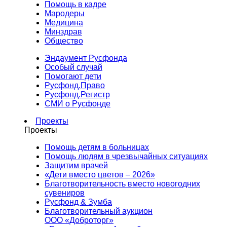
Помощь в кадре
Мародеры
Медицина
Минздрав
Общество
Эндаумент Русфонда
Особый случай
Помогают дети
Русфонд.Право
Русфонд.Регистр
СМИ о Русфонде
Проекты
Проекты
Помощь детям в больницах
Помощь людям в чрезвычайных ситуациях
Защитим врачей
«Дети вместо цветов – 2026»
Благотворительность вместо новогодних
сувениров
Русфонд & Зумба
Благотворительный аукцион
ООО «Доброторг»