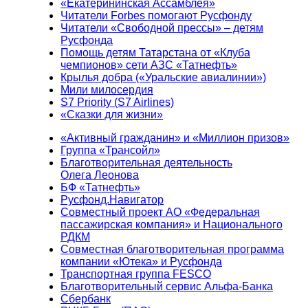
«Екатерининская Ассамблея»
Читатели Forbes помогают Русфонду
Читатели «Свободной прессы» – детям
Русфонда
Помощь детям Татарстана от «Клуба
чемпионов» сети АЗС «Татнефть»
Крылья добра («Уральские авиалинии»)
Мили милосердия
S7 Priority (S7 Airlines)
«Сказки для жизни»
«Активный гражданин» и «Миллион призов»
Группа «Трансойл»
Благотворительная деятельность
Олега Леонова
БФ «Татнефть»
Русфонд.Навигатор
Совместный проект АО «Федеральная
пассажирская компания» и Национального
РДКМ
Совместная благотворительная программа
компании «Ютека» и Русфонда
Транспортная группа FESCO
Благотворительный сервис Альфа-Банка
Сбербанк