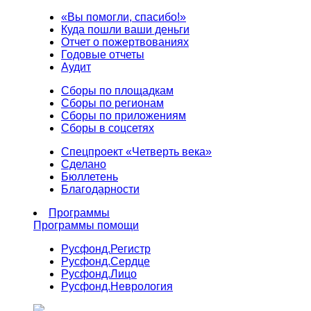
«Вы помогли, спасибо!»
Куда пошли ваши деньги
Отчет о пожертвованиях
Годовые отчеты
Аудит
Сборы по площадкам
Сборы по регионам
Сборы по приложениям
Сборы в соцсетях
Спецпроект «Четверть века»
Сделано
Бюллетень
Благодарности
Программы
Программы помощи
Русфонд.
Регистр
Русфонд.
Сердце
Русфонд.
Лицо
Русфонд.
Неврология