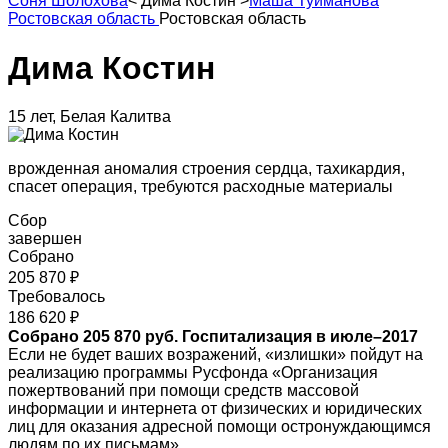
Соня Шолохова
<
Дима Костин
>
Маша Туйманова
Ростовская область
Ростовская область
Дима Костин
15 лет, Белая Калитва
врожденная аномалия строения сердца, тахикардия,
спасет операция, требуются расходные материалы
Сбор
завершен
Собрано
205 870 ₽
Требовалось
186 620 ₽
Собрано 205 870 руб. Госпитализация в июле–2017
Если не будет ваших возражений, «излишки» пойдут на
реализацию программы Русфонда «Организация
пожертвований при помощи средств массовой
информации и интернета от физических и юридических
лиц для оказания адресной помощи остронуждающимся
людям по их письмам»