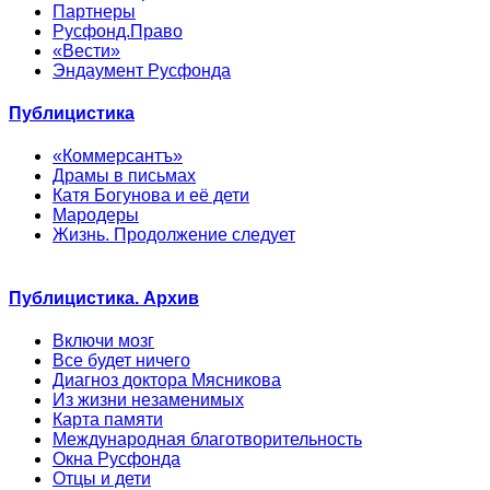
Партнеры
Русфонд.Право
«Вести»
Эндаумент Русфонда
Публицистика
«Коммерсантъ»
Драмы в письмах
Катя Богунова и её дети
Мародеры
Жизнь. Продолжение следует
Публицистика. Архив
Включи мозг
Все будет ничего
Диагноз доктора Мясникова
Из жизни незаменимых
Карта памяти
Международная благотворительность
Окна Русфонда
Отцы и дети