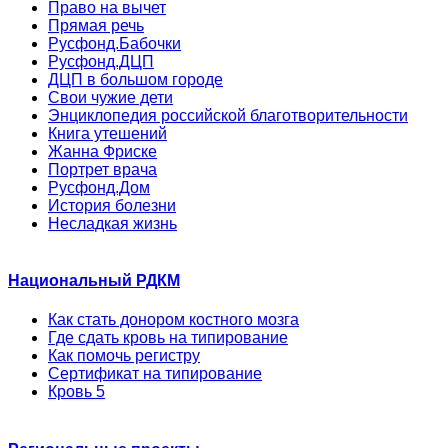
Право на вычет
Прямая речь
Русфонд.Бабочки
Русфонд.ДЦП
ДЦП в большом городе
Свои чужие дети
Энциклопедия российской благотворительности
Книга утешений
Жанна Фриске
Портрет врача
Русфонд.Дом
История болезни
Несладкая жизнь
Национальный РДКМ
Как стать донором костного мозга
Где сдать кровь на типирование
Как помочь регистру
Сертификат на типирование
Кровь 5