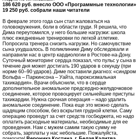
186 620 руб. внесло ООО «Программные технологии»
19 250
руб. собрали наши читатели
В феврале этого года сын стал жаловаться на
головокружения, боли в области груди. Я решила, что
Дима переутомился, у него большие нагрузки: школа
плюс ежедневные тренировки по легкой атлетике.
Попросила тренера снизить нагрузки. Но самочувствие
сына ухудшалось. В поликлинике Диму обследовали и
направили нас в центр кардиологии в Ростове-на-Дону.
Суточный мониторинг сердца показал, что пульс у сына в
течение дня может достигать 190 ударов в секунду (при
норме 60–90 ударов). Диме поставили диагноз: «синдром
Вольфа – Паркинсона – Уайта, пароксизмальная
тахикардия». Врачи объяснили, что в сердце
дополнительное аномальное предсердно-желудочковое
соединение, которое провоцирует сильнейшие приступы
тахикардии. Нужна срочная операция – надо удалить
аномальное соединение. Пока еще это можно сделать
щадящим способом, без вскрытия грудной клетки. Саму
операцию проведут за счет средств госбюджета, но надо
оплатить расходные материалы, необходимые для ее
проведения. Нам с мужем самим такую сумму не
собрать, зарплаты у нас небольшие. Пожалуйста,
помогите!
Вероника
Костина, г. Белая Калитва,