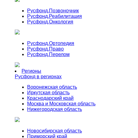
Русфонд.
Позвоночник
Русфонд.
Реабилитация
Русфонд.
Онкология
Русфонд.
Ортопедия
Русфонд.
Право
Русфонд.
Перелом
Регионы
Русфонд в регионах
Воронежская область
Иркутская область
Краснодарский край
Москва и Московская область
Нижегородская область
Новосибирская область
Приморский край