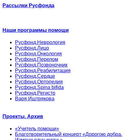
Рассылки Русфонда
Наши программы помощи
Русфонд.Неврология
Русфонд.Лицо
Русфонд.Онкология
Русфонд.Перелом
Русфонд.Позвоночник
Русфонд.Реабилитация
Русфонд.Сердце
Русфонд.Ортопедия
Русфонд.Spina bifida
Русфонд.Регистр
Варя Иштрякова
Проекты. Архив
«Учитель помощи»
Благотворительный концерт «Дорогою добра.
Измени одну жизнь»