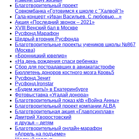
Благотворительный проект
Совкомбанка «Готовимся к школе с "Халвой"!»
Гала-концерт «Иван Васильев. С любовью…»
Акция «Последний звонок – 2021»
XVIII Венский бал в Москве
Русфонд.Марафон
Щедрый вторник Русфонда
Благотворительные проекты учеников школы №867
(Москва)
«Бронницкий ювелир»
«На день рождения спаси ребенка»
Сбор для пострадавших в авиакатастрофе
Бюллетень доноров костного мозга Кровь5
Русфонд.Зенит
Русфонд.Ironstar
«Будем жить!» в Екатеринбурге
Фотовыставка «Угадай донора»
Благотворительный показ к/ф «Война Анны»
Благотворительный проект компании ALBA
Благотворительная акция «Главпсихплав»
Дмитрий Хворостовский
и друзья – детям
Благотворительный онлайн‑марафон
«Апрель на подъеме»