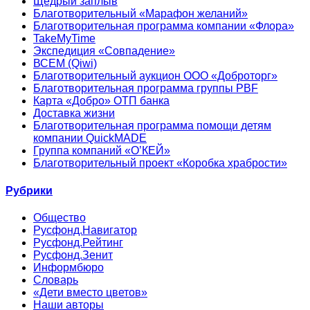
Щедрый заплыв
Благотворительный «Марафон желаний»
Благотворительная программа компании «Флора»
TakeMyTime
Экспедиция «Совпадение»
ВСЕМ (Qiwi)
Благотворительный аукцион ООО «Доброторг»
Благотворительная программа группы PBF
Карта «Добро» ОТП банка
Доставка жизни
Благотворительная программа помощи детям
компании QuickMADE
Группа компаний «О’КЕЙ»
Благотворительный проект «Коробка храбрости»
Рубрики
Общество
Русфонд.Навигатор
Русфонд.Рейтинг
Русфонд.Зенит
Информбюро
Словарь
«Дети вместо цветов»
Наши авторы