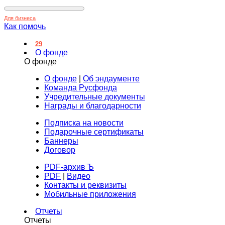
Для бизнеса
Как помочь
29
О фонде
О фонде
О фонде
|
Об эндаументе
Команда Русфонда
Учредительные документы
Награды и благодарности
Подписка на новости
Подарочные сертификаты
Баннеры
Договор
PDF-архив Ъ
PDF
|
Видео
Контакты и реквизиты
Мобильные приложения
Отчеты
Отчеты