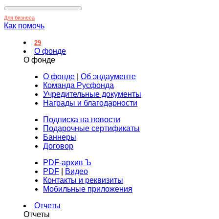
Для бизнеса
Как помочь
29
О фонде
О фонде
О фонде
|
Об эндаументе
Команда Русфонда
Учредительные документы
Награды и благодарности
Подписка на новости
Подарочные сертификаты
Баннеры
Договор
PDF-архив Ъ
PDF
|
Видео
Контакты и реквизиты
Мобильные приложения
Отчеты
Отчеты