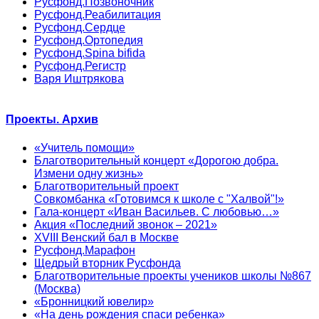
Русфонд.Позвоночник
Русфонд.Реабилитация
Русфонд.Сердце
Русфонд.Ортопедия
Русфонд.Spina bifida
Русфонд.Регистр
Варя Иштрякова
Проекты. Архив
«Учитель помощи»
Благотворительный концерт «Дорогою добра.
Измени одну жизнь»
Благотворительный проект
Совкомбанка «Готовимся к школе с "Халвой"!»
Гала-концерт «Иван Васильев. С любовью…»
Акция «Последний звонок – 2021»
XVIII Венский бал в Москве
Русфонд.Марафон
Щедрый вторник Русфонда
Благотворительные проекты учеников школы №867
(Москва)
«Бронницкий ювелир»
«На день рождения спаси ребенка»