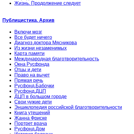
Жизнь. Продолжение следует
Публицистика. Архив
Включи мозг
Все будет ничего
Диагноз доктора Мясникова
Из жизни незаменимых
Карта памяти
Международная благотворительность
Окна Русфонда
Отцы и дети
Право на вычет
Прямая речь
Русфонд.Бабочки
Русфонд.ДЦП
ДЦП в большом городе
Свои чужие дети
Энциклопедия российской благотворительности
Книга утешений
Жанна Фриске
Портрет врача
Русфонд.Дом