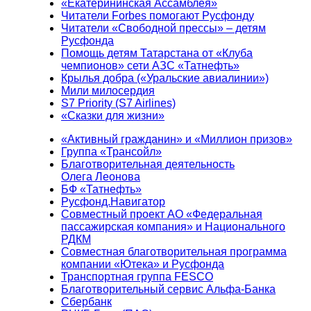
«Екатерининская Ассамблея»
Читатели Forbes помогают Русфонду
Читатели «Свободной прессы» – детям
Русфонда
Помощь детям Татарстана от «Клуба
чемпионов» сети АЗС «Татнефть»
Крылья добра («Уральские авиалинии»)
Мили милосердия
S7 Priority (S7 Airlines)
«Сказки для жизни»
«Активный гражданин» и «Миллион призов»
Группа «Трансойл»
Благотворительная деятельность
Олега Леонова
БФ «Татнефть»
Русфонд.Навигатор
Совместный проект АО «Федеральная
пассажирская компания» и Национального
РДКМ
Совместная благотворительная программа
компании «Ютека» и Русфонда
Транспортная группа FESCO
Благотворительный сервис Альфа-Банка
Сбербанк