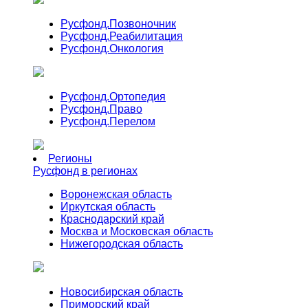
Русфонд.
Позвоночник
Русфонд.
Реабилитация
Русфонд.
Онкология
Русфонд.
Ортопедия
Русфонд.
Право
Русфонд.
Перелом
Регионы
Русфонд в регионах
Воронежская область
Иркутская область
Краснодарский край
Москва и Московская область
Нижегородская область
Новосибирская область
Приморский край