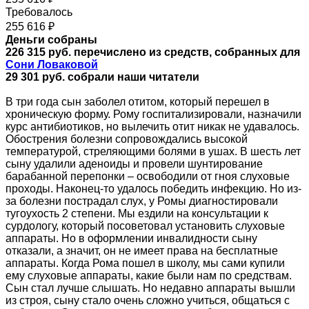
Требовалось
255 616 ₽
Деньги собраны
226 315 руб. перечислено из средств, собранных для
Сони Ловаковой
29 301
руб. собрали наши читатели
В три года сын заболел отитом, который перешел в
хроническую форму. Рому госпитализировали, назначили
курс антибиотиков, но вылечить отит никак не удавалось.
Обострения болезни сопровождались высокой
температурой, стреляющими болями в ушах. В шесть лет
сыну удалили аденоиды и провели шунтирование
барабанной перепонки – освободили от гноя слуховые
проходы. Наконец-то удалось победить инфекцию. Но из-
за болезни пострадал слух, у Ромы диагностировали
тугоухость 2 степени. Мы ездили на консультации к
сурдологу, который посоветовал установить слуховые
аппараты. Но в оформлении инвалидности сыну
отказали, а значит, он не имеет права на бесплатные
аппараты. Когда Рома пошел в школу, мы сами купили
ему слуховые аппараты, какие были нам по средствам.
Сын стал лучше слышать. Но недавно аппараты вышли
из строя, сыну стало очень сложно учиться, общаться с