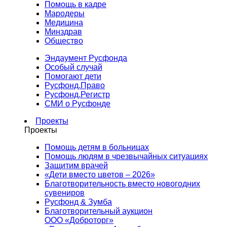
Помощь в кадре
Мародеры
Медицина
Минздрав
Общество
Эндаумент Русфонда
Особый случай
Помогают дети
Русфонд.Право
Русфонд.Регистр
СМИ о Русфонде
Проекты
Проекты
Помощь детям в больницах
Помощь людям в чрезвычайных ситуациях
Защитим врачей
«Дети вместо цветов – 2026»
Благотворительность вместо новогодних
сувениров
Русфонд & Зумба
Благотворительный аукцион
ООО «Доброторг»