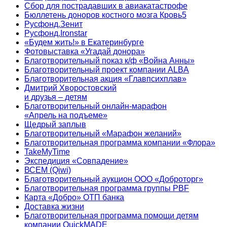
Сбор для пострадавших в авиакатастрофе
Бюллетень доноров костного мозга Кровь5
Русфонд.Зенит
Русфонд.Ironstar
«Будем жить!» в Екатеринбурге
Фотовыставка «Угадай донора»
Благотворительный показ к/ф «Война Анны»
Благотворительный проект компании ALBA
Благотворительная акция «Главпсихплав»
Дмитрий Хворостовский
и друзья – детям
Благотворительный онлайн‑марафон
«Апрель на подъеме»
Щедрый заплыв
Благотворительный «Марафон желаний»
Благотворительная программа компании «Флора»
TakeMyTime
Экспедиция «Совпадение»
ВСЕМ (Qiwi)
Благотворительный аукцион ООО «Доброторг»
Благотворительная программа группы PBF
Карта «Добро» ОТП банка
Доставка жизни
Благотворительная программа помощи детям
компании QuickMADE