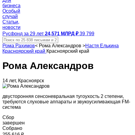
Для
бизнеса
Особый
случай
Статьи,
новости
Русфонд за 29 лет
24,571 МЛРД ₽
39 799
Рома Рахимов
<
Рома Александров
>
Настя Елькина
Красноярский край
Красноярский край
Рома Александров
14 лет, Красноярск
двусторонняя сенсоневральная тугоухость 2 степени,
требуются слуховые аппараты и звукоусиливающая FМ-
система
Сбор
завершен
Собрано
255 616 ₽