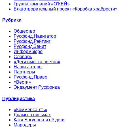
Группа компаний «О’КЕЙ»
Благотворительный проект «Коробка храбрости»
Рубрики
Общество
Русфонд.Навигатор
Русфонд.Рейтинг
Русфонд.Зенит
Информбюро
Словарь
«Дети вместо цветов»
Наши авторы
Партнеры
Русфонд.Право
«Вести»
Эндаумент Русфонда
Публицистика
«Коммерсантъ»
Драмы в письмах
Катя Богунова и её дети
Мародеры