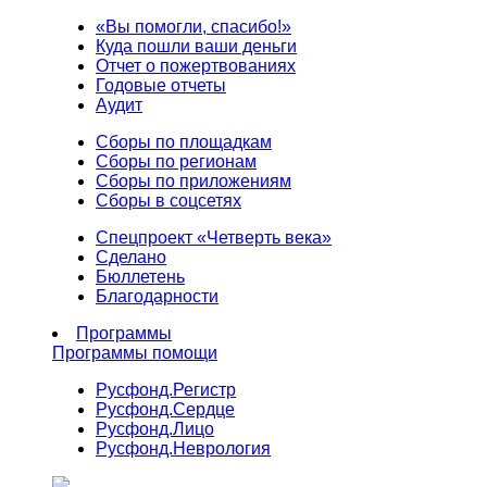
«Вы помогли, спасибо!»
Куда пошли ваши деньги
Отчет о пожертвованиях
Годовые отчеты
Аудит
Сборы по площадкам
Сборы по регионам
Сборы по приложениям
Сборы в соцсетях
Спецпроект «Четверть века»
Сделано
Бюллетень
Благодарности
Программы
Программы помощи
Русфонд.
Регистр
Русфонд.
Сердце
Русфонд.
Лицо
Русфонд.
Неврология