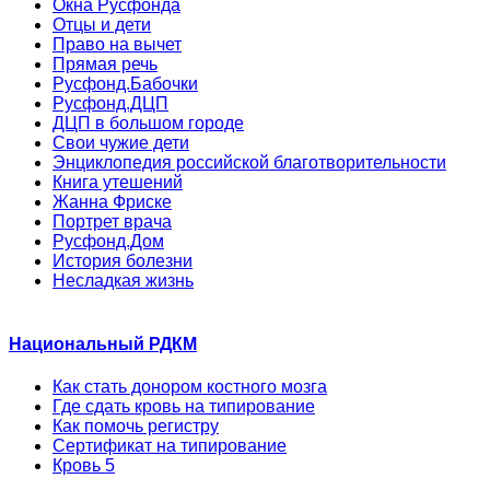
Окна Русфонда
Отцы и дети
Право на вычет
Прямая речь
Русфонд.Бабочки
Русфонд.ДЦП
ДЦП в большом городе
Свои чужие дети
Энциклопедия российской благотворительности
Книга утешений
Жанна Фриске
Портрет врача
Русфонд.Дом
История болезни
Несладкая жизнь
Национальный РДКМ
Как стать донором костного мозга
Где сдать кровь на типирование
Как помочь регистру
Сертификат на типирование
Кровь 5