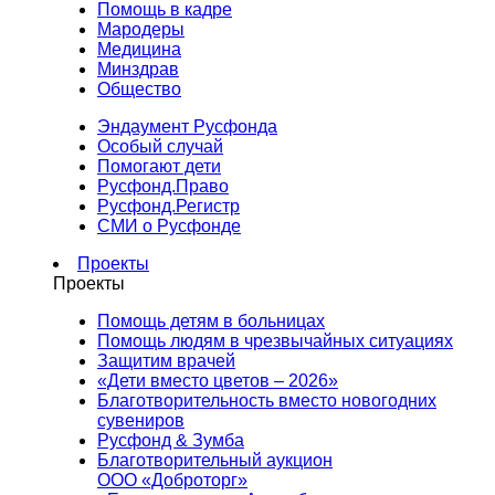
Помощь в кадре
Мародеры
Медицина
Минздрав
Общество
Эндаумент Русфонда
Особый случай
Помогают дети
Русфонд.Право
Русфонд.Регистр
СМИ о Русфонде
Проекты
Проекты
Помощь детям в больницах
Помощь людям в чрезвычайных ситуациях
Защитим врачей
«Дети вместо цветов – 2026»
Благотворительность вместо новогодних
сувениров
Русфонд & Зумба
Благотворительный аукцион
ООО «Доброторг»