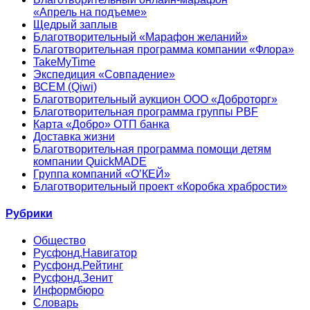
«Апрель на подъеме»
Щедрый заплыв
Благотворительный «Марафон желаний»
Благотворительная программа компании «Флора»
TakeMyTime
Экспедиция «Совпадение»
ВСЕМ (Qiwi)
Благотворительный аукцион ООО «Доброторг»
Благотворительная программа группы PBF
Карта «Добро» ОТП банка
Доставка жизни
Благотворительная программа помощи детям
компании QuickMADE
Группа компаний «О’КЕЙ»
Благотворительный проект «Коробка храбрости»
Рубрики
Общество
Русфонд.Навигатор
Русфонд.Рейтинг
Русфонд.Зенит
Информбюро
Словарь