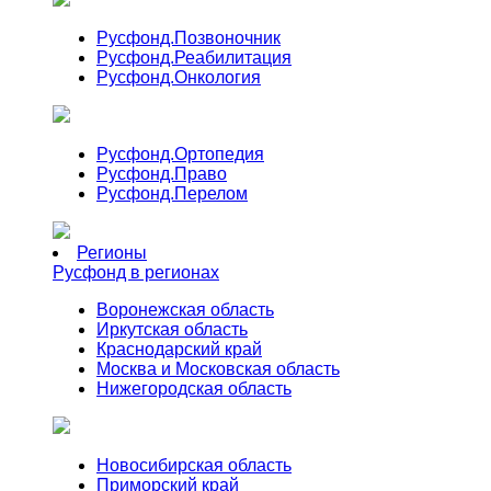
Русфонд.
Позвоночник
Русфонд.
Реабилитация
Русфонд.
Онкология
Русфонд.
Ортопедия
Русфонд.
Право
Русфонд.
Перелом
Регионы
Русфонд в регионах
Воронежская область
Иркутская область
Краснодарский край
Москва и Московская область
Нижегородская область
Новосибирская область
Приморский край