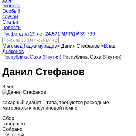
Для
бизнеса
Особый
случай
Статьи,
новости
Русфонд за 29 лет
24,571 МЛРД ₽
39 799
Магомед Гаджимурадов
<
Данил Стефанов
>
Влад
Дьяконов
Республика Саха (Якутия)
Республика Саха (Якутия)
Данил Стефанов
8 лет
сахарный диабет 1 типа, требуются расходные
материалы к инсулиновой помпе
Сбор
завершен
Собрано
135 014 ₽