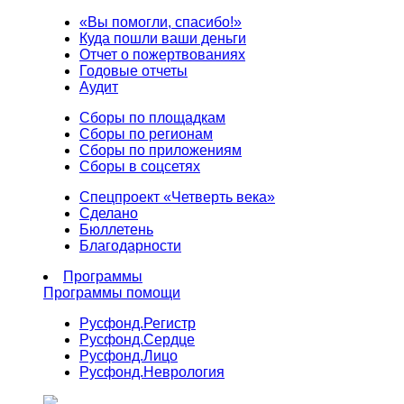
«Вы помогли, спасибо!»
Куда пошли ваши деньги
Отчет о пожертвованиях
Годовые отчеты
Аудит
Сборы по площадкам
Сборы по регионам
Сборы по приложениям
Сборы в соцсетях
Спецпроект «Четверть века»
Сделано
Бюллетень
Благодарности
Программы
Программы помощи
Русфонд.
Регистр
Русфонд.
Сердце
Русфонд.
Лицо
Русфонд.
Неврология