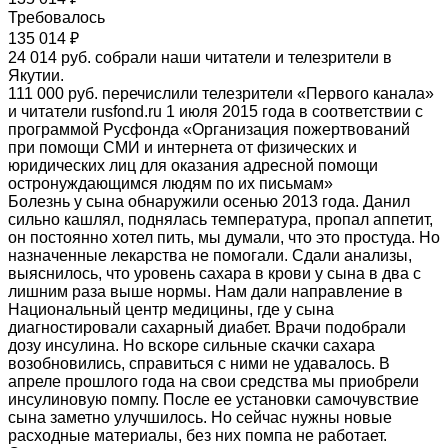
Требовалось
135 014 ₽
24 014 руб. собрали наши читатели и телезрители в
Якутии.
111 000 руб. перечислили телезрители «Первого канала»
и читатели rusfond.ru 1 июля 2015 года в соответствии с
программой Русфонда «Организация пожертвований
при помощи СМИ и интернета от физических и
юридических лиц для оказания адресной помощи
остронуждающимся людям по их письмам»
Болезнь у сына обнаружили осенью 2013 года. Данил
сильно кашлял, поднялась температура, пропал аппетит,
он постоянно хотел пить, мы думали, что это простуда. Но
назначенные лекарства не помогали. Сдали анализы,
выяснилось, что уровень сахара в крови у сына в два с
лишним раза выше нормы. Нам дали направление в
Национальный центр медицины, где у сына
диагностировали сахарный диабет. Врачи подобрали
дозу инсулина. Но вскоре сильные скачки сахара
возобновились, справиться с ними не удавалось. В
апреле прошлого года на свои средства мы приобрели
инсулиновую помпу. После ее установки самочувствие
сына заметно улучшилось. Но сейчас нужны новые
расходные материалы, без них помпа не работает.