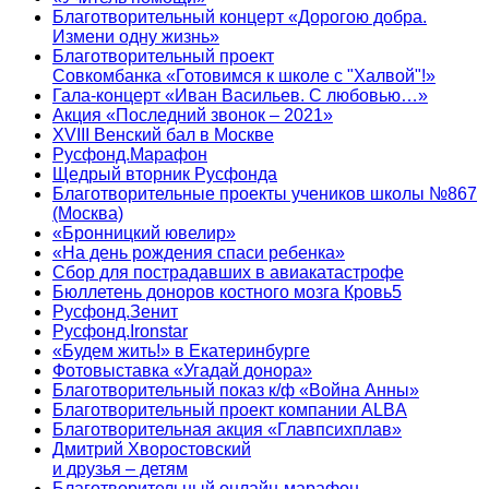
Благотворительный концерт «Дорогою добра.
Измени одну жизнь»
Благотворительный проект
Совкомбанка «Готовимся к школе с "Халвой"!»
Гала-концерт «Иван Васильев. С любовью…»
Акция «Последний звонок – 2021»
XVIII Венский бал в Москве
Русфонд.Марафон
Щедрый вторник Русфонда
Благотворительные проекты учеников школы №867
(Москва)
«Бронницкий ювелир»
«На день рождения спаси ребенка»
Сбор для пострадавших в авиакатастрофе
Бюллетень доноров костного мозга Кровь5
Русфонд.Зенит
Русфонд.Ironstar
«Будем жить!» в Екатеринбурге
Фотовыставка «Угадай донора»
Благотворительный показ к/ф «Война Анны»
Благотворительный проект компании ALBA
Благотворительная акция «Главпсихплав»
Дмитрий Хворостовский
и друзья – детям
Благотворительный онлайн‑марафон