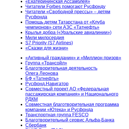
«Екатерининская Ассамблея»
Читатели Forbes помогают Русфонду
Читатели «Свободной прессы» – детям
Русфонда
Помощь детям Татарстана от «Клуба
чемпионов» сети АЗС «Татнефть»
Крылья добра («Уральские авиалинии»)
Мили милосердия
S7 Priority (S7 Airlines)
«Сказки для жизни»
«Активный гражданин» и «Миллион призов»
Группа «Трансойл»
Благотворительная деятельность
Олега Леонова
БФ «Татнефть»
Русфонд.Навигатор
Совместный проект АО «Федеральная
пассажирская компания» и Национального
РДКМ
Совместная благотворительная программа
компании «Ютека» и Русфонда
Транспортная группа FESCO
Благотворительный сервис Альфа-Банка
Сбербанк