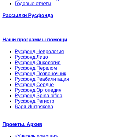
Годовые отчеты
Рассылки Русфонда
Наши программы помощи
Русфонд.Неврология
Русфонд.Лицо
Русфонд.Онкология
Русфонд.Перелом
Русфонд.Позвоночник
Русфонд.Реабилитация
Русфонд.Сердце
Русфонд.Ортопедия
Русфонд.Spina bifida
Русфонд.Регистр
Варя Иштрякова
Проекты. Архив
«Учитель помощи»