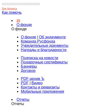
Для бизнеса
Как помочь
29
О фонде
О фонде
О фонде
|
Об эндаументе
Команда Русфонда
Учредительные документы
Награды и благодарности
Подписка на новости
Подарочные сертификаты
Баннеры
Договор
PDF-архив Ъ
PDF
|
Видео
Контакты и реквизиты
Мобильные приложения
Отчеты
Отчеты