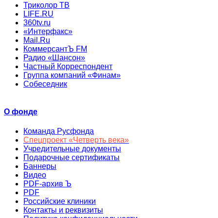
Триколор ТВ
LIFE.RU
360tv.ru
«Интерфакс»
Mail.Ru
КоммерсантЪ FM
Радио «Шансон»
Частный Корреспондент
Группа компаний «Финам»
Собеседник
О фонде
Команда Русфонда
Спецпроект «Четверть века»
Учредительные документы
Подарочные сертификаты
Баннеры
Видео
PDF-архив Ъ
PDF
Российские клиники
Контакты и реквизиты