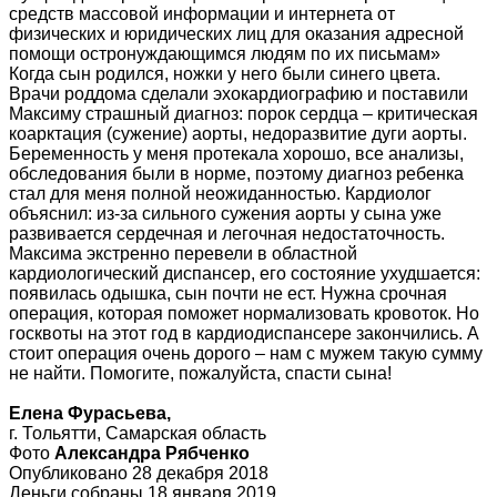
средств массовой информации и интернета от
физических и юридических лиц для оказания адресной
помощи остронуждающимся людям по их письмам»
Когда сын родился, ножки у него были синего цвета.
Врачи роддома сделали эхокардиографию и поставили
Максиму страшный диагноз: порок сердца – критическая
коарктация (сужение) аорты, недоразвитие дуги аорты.
Беременность у меня протекала хорошо, все анализы,
обследования были в норме, поэтому диагноз ребенка
стал для меня полной неожиданностью. Кардиолог
объяснил: из-за сильного сужения аорты у сына уже
развивается сердечная и легочная недостаточность.
Максима экстренно перевели в областной
кардиологический диспансер, его состояние ухудшается:
появилась одышка, сын почти не ест. Нужна срочная
операция, которая поможет нормализовать кровоток. Но
госквоты на этот год в кардиодиспансере закончились. А
стоит операция очень дорого – нам с мужем такую сумму
не найти. Помогите, пожалуйста, спасти сына!
Елена Фурасьева,
г. Тольятти, Самарская область
Фото
Александра Рябченко
Опубликовано 28 декабря 2018
Деньги собраны 18 января 2019