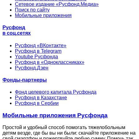
Сетевое издание «Русфонд.Медиа»
Поиск по сайту
Мобильные приложения
Русфонд
в соц.сетях
Русфонд «ВКонтакте»
Русфонд в Telegram
Youtube Русфонда
Русфонд в «Одноклассниках»
Русфонд.Дзен
Фонды-партнеры
Фонд целевого капитала Русфонда
Русфонд в Казахстане
Русфонд в Сербии
Мобильные приложения Русфонда
Простой и удобный способ помогать тяжелобольным
детям везде, где бы вы ни были: скачайте приложение на
свой смартфон и пожертвуйте любую сумму. Помочь так