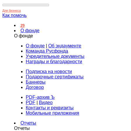
Для бизнеса
Как помочь
29
О фонде
О фонде
О фонде
|
Об эндаументе
Команда Русфонда
Учредительные документы
Награды и благодарности
Подписка на новости
Подарочные сертификаты
Баннеры
Договор
PDF-архив Ъ
PDF
|
Видео
Контакты и реквизиты
Мобильные приложения
Отчеты
Отчеты