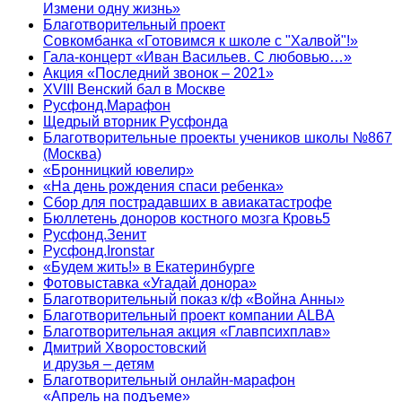
Измени одну жизнь»
Благотворительный проект
Совкомбанка «Готовимся к школе с "Халвой"!»
Гала-концерт «Иван Васильев. С любовью…»
Акция «Последний звонок – 2021»
XVIII Венский бал в Москве
Русфонд.Марафон
Щедрый вторник Русфонда
Благотворительные проекты учеников школы №867
(Москва)
«Бронницкий ювелир»
«На день рождения спаси ребенка»
Сбор для пострадавших в авиакатастрофе
Бюллетень доноров костного мозга Кровь5
Русфонд.Зенит
Русфонд.Ironstar
«Будем жить!» в Екатеринбурге
Фотовыставка «Угадай донора»
Благотворительный показ к/ф «Война Анны»
Благотворительный проект компании ALBA
Благотворительная акция «Главпсихплав»
Дмитрий Хворостовский
и друзья – детям
Благотворительный онлайн‑марафон
«Апрель на подъеме»