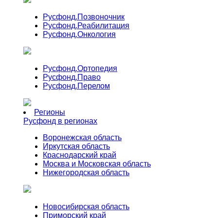
Русфонд.
Позвоночник
Русфонд.
Реабилитация
Русфонд.
Онкология
Русфонд.
Ортопедия
Русфонд.
Право
Русфонд.
Перелом
Регионы
Русфонд в регионах
Воронежская область
Иркутская область
Краснодарский край
Москва и Московская область
Нижегородская область
Новосибирская область
Приморский край