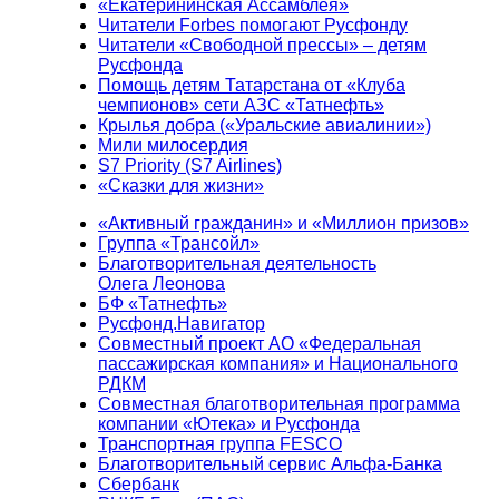
«Екатерининская Ассамблея»
Читатели Forbes помогают Русфонду
Читатели «Свободной прессы» – детям
Русфонда
Помощь детям Татарстана от «Клуба
чемпионов» сети АЗС «Татнефть»
Крылья добра («Уральские авиалинии»)
Мили милосердия
S7 Priority (S7 Airlines)
«Сказки для жизни»
«Активный гражданин» и «Миллион призов»
Группа «Трансойл»
Благотворительная деятельность
Олега Леонова
БФ «Татнефть»
Русфонд.Навигатор
Совместный проект АО «Федеральная
пассажирская компания» и Национального
РДКМ
Совместная благотворительная программа
компании «Ютека» и Русфонда
Транспортная группа FESCO
Благотворительный сервис Альфа-Банка
Сбербанк