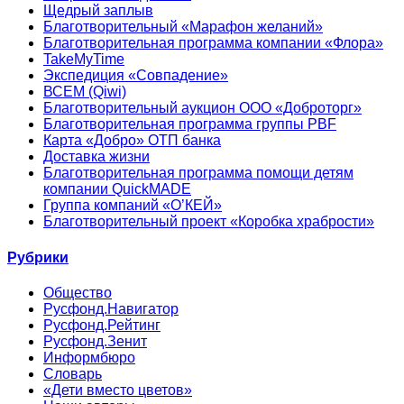
Щедрый заплыв
Благотворительный «Марафон желаний»
Благотворительная программа компании «Флора»
TakeMyTime
Экспедиция «Совпадение»
ВСЕМ (Qiwi)
Благотворительный аукцион ООО «Доброторг»
Благотворительная программа группы PBF
Карта «Добро» ОТП банка
Доставка жизни
Благотворительная программа помощи детям
компании QuickMADE
Группа компаний «О’КЕЙ»
Благотворительный проект «Коробка храбрости»
Рубрики
Общество
Русфонд.Навигатор
Русфонд.Рейтинг
Русфонд.Зенит
Информбюро
Словарь
«Дети вместо цветов»