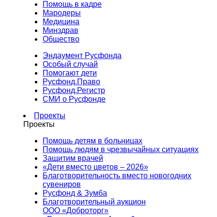
Помощь в кадре
Мародеры
Медицина
Минздрав
Общество
Эндаумент Русфонда
Особый случай
Помогают дети
Русфонд.Право
Русфонд.Регистр
СМИ о Русфонде
Проекты
Проекты
Помощь детям в больницах
Помощь людям в чрезвычайных ситуациях
Защитим врачей
«Дети вместо цветов – 2026»
Благотворительность вместо новогодних
сувениров
Русфонд & Зумба
Благотворительный аукцион
ООО «Доброторг»