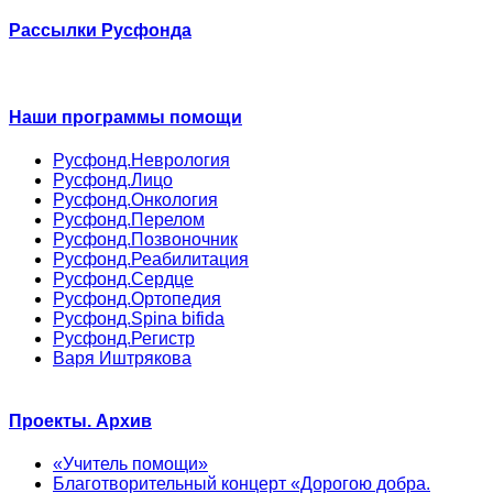
Рассылки Русфонда
Наши программы помощи
Русфонд.Неврология
Русфонд.Лицо
Русфонд.Онкология
Русфонд.Перелом
Русфонд.Позвоночник
Русфонд.Реабилитация
Русфонд.Сердце
Русфонд.Ортопедия
Русфонд.Spina bifida
Русфонд.Регистр
Варя Иштрякова
Проекты. Архив
«Учитель помощи»
Благотворительный концерт «Дорогою добра.