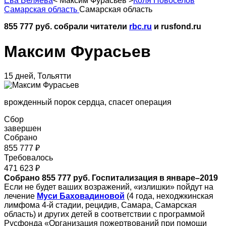
Ева Беляева
<
Максим Фурасьев
>
Коля Новоселов
Самарская область
Самарская область
855 777
руб. собрали читатели
rbc.ru
и rusfond.ru
Максим Фурасьев
15 дней, Тольятти
врожденный порок сердца, спасет операция
Сбор
завершен
Собрано
855 777 ₽
Требовалось
471 623 ₽
Собрано 855 777 руб. Госпитализация в январе–2019
Если не будет ваших возражений, «излишки» пойдут на
лечение
Муси Баховадиново
й
(4 года, неходжкинская
лимфома 4-й стадии, рецидив, Самара, Самарская
область) и других детей в соответствии с программой
Русфонда «Организация пожертвований при помощи