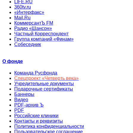
LIFE.RU
360tv.ru
«Интерфакс»
Mail.Ru
КоммерсантЪ FM
Радио «Шансон»
Частный Корреспондент
Группа компаний «Финам»
Собеседник
О фонде
Команда Русфонда
Спецпроект «Четверть века»
Учредительные документы
Подарочные сертификаты
Баннеры
Видео
PDF-архив Ъ
PDF
Российские клиники
Контакты и реквизиты
Политика конфиденциальности
Пользовательское соглашение