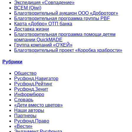
Экспедиция «Совпадение»
ВСЕМ (Qiwi)
Благотворительный аукцион ООО «Доброторг»
Благотворительная программа группы PBF
Карта «Добро» ОТП банка
Доставка жизни
Благотворительная программа помощи детям
компании QuickMADE
Группа компаний «О’КЕЙ»
Благотворительный проект «Коробка храбрости»
Рубрики
Общество
Русфонд.Навигатор
Русфонд.Рейтинг
Русфонд.Зенит
Информбюро
Словарь
«Дети вместо цветов»
Наши авторы
Партнеры
Русфонд.Право
«Вести»
Эндаумент Русфонда