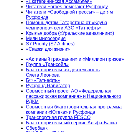
«Екатерининская Ассамблея»
Читатели Forbes помогают Русфонду
Читатели «Свободной прессы» – детям
Русфонда
Помощь детям Татарстана от «Клуба
чемпионов» сети АЗС «Татнефть»
Крылья добра («Уральские авиалинии»)
Мили милосердия
S7 Priority (S7 Airlines)
«Сказки для жизни»
«Активный гражданин» и «Миллион призов»
Группа «Трансойл»
Благотворительная деятельность
Олега Леонова
БФ «Татнефть»
Русфонд.Навигатор
Совместный проект АО «Федеральная
пассажирская компания» и Национального
РДКМ
Совместная благотворительная программа
компании «Ютека» и Русфонда
Транспортная группа FESCO
Благотворительный сервис Альфа-Банка
Сбербанк