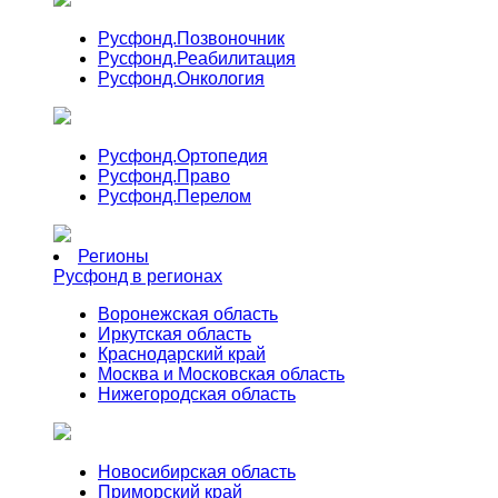
Русфонд.
Позвоночник
Русфонд.
Реабилитация
Русфонд.
Онкология
Русфонд.
Ортопедия
Русфонд.
Право
Русфонд.
Перелом
Регионы
Русфонд в регионах
Воронежская область
Иркутская область
Краснодарский край
Москва и Московская область
Нижегородская область
Новосибирская область
Приморский край