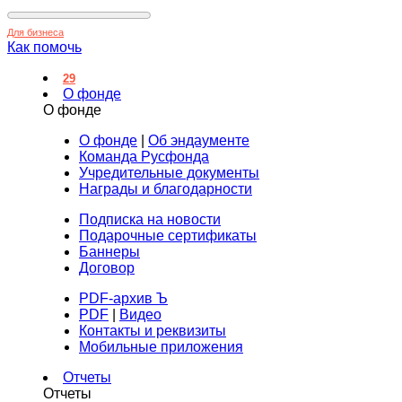
Для бизнеса
Как помочь
29
О фонде
О фонде
О фонде
|
Об эндаументе
Команда Русфонда
Учредительные документы
Награды и благодарности
Подписка на новости
Подарочные сертификаты
Баннеры
Договор
PDF-архив Ъ
PDF
|
Видео
Контакты и реквизиты
Мобильные приложения
Отчеты
Отчеты