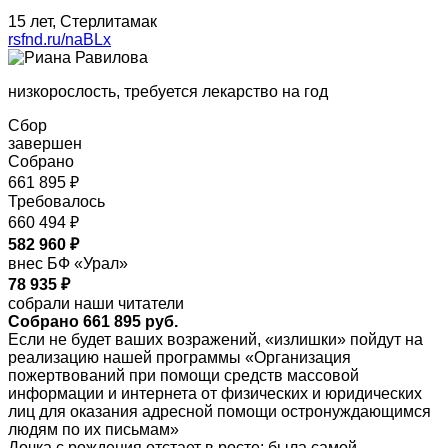
15 лет, Стерлитамак
rsfnd.ru/naBLx
низкорослость, требуется лекарство на год
Сбор
завершен
Собрано
661 895 ₽
Требовалось
660 494 ₽
582 960 ₽
внес БФ «Урал»
78 935 ₽
собрали наши читатели
Собрано 661 895 руб.
Если не будет ваших возражений, «излишки» пойдут на
реализацию нашей программы «Организация
пожертвований при помощи средств массовой
информации и интернета от физических и юридических
лиц для оказания адресной помощи остронуждающимся
людям по их письмам»
Дочка с рождения отстает в росте: была самой