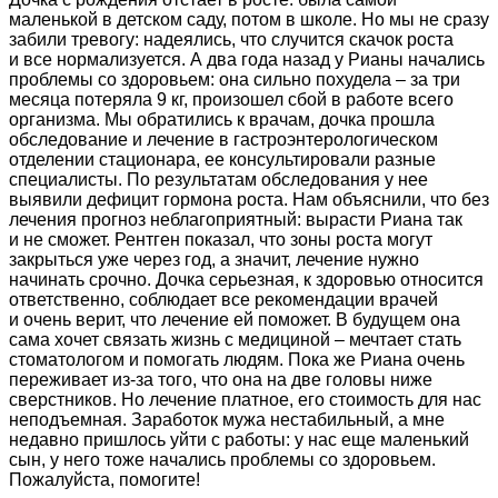
маленькой в детском саду, потом в школе. Но мы не сразу
забили тревогу: надеялись, что случится скачок роста
и все нормализуется. А два года назад у Рианы начались
проблемы со здоровьем: она сильно похудела – за три
месяца потеряла 9 кг, произошел сбой в работе всего
организма. Мы обратились к врачам, дочка прошла
обследование и лечение в гастроэнтерологическом
отделении стационара, ее консультировали разные
специалисты. По результатам обследования у нее
выявили дефицит гормона роста. Нам объяснили, что без
лечения прогноз неблагоприятный: вырасти Риана так
и не сможет. Рентген показал, что зоны роста могут
закрыться уже через год, а значит, лечение нужно
начинать срочно. Дочка серьезная, к здоровью относится
ответственно, соблюдает все рекомендации врачей
и очень верит, что лечение ей поможет. В будущем она
сама хочет связать жизнь с медициной – мечтает стать
стоматологом и помогать людям. Пока же Риана очень
переживает из-за того, что она на две головы ниже
сверстников. Но лечение платное, его стоимость для нас
неподъемная. Заработок мужа нестабильный, а мне
недавно пришлось уйти с работы: у нас еще маленький
сын, у него тоже начались проблемы со здоровьем.
Пожалуйста, помогите!