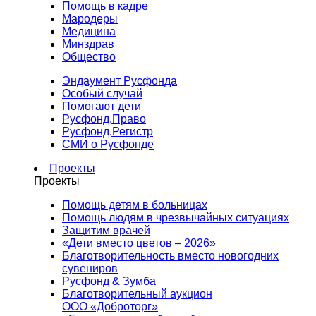
Помощь в кадре
Мародеры
Медицина
Минздрав
Общество
Эндаумент Русфонда
Особый случай
Помогают дети
Русфонд.Право
Русфонд.Регистр
СМИ о Русфонде
Проекты
Проекты
Помощь детям в больницах
Помощь людям в чрезвычайных ситуациях
Защитим врачей
«Дети вместо цветов – 2026»
Благотворительность вместо новогодних
сувениров
Русфонд & Зумба
Благотворительный аукцион
ООО «Доброторг»