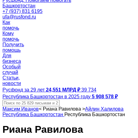
Русфонд. Помогаем помогать
Башкортостан
+7 (937) 831 6195
ufa@rusfond.ru
Как
помочь
Кому
помочь
Получить
помощь
Для
бизнеса
Особый
случай
Статьи,
новости
Русфонд за 29 лет
24,551 МЛРД ₽
39 734
Республика Башкортостан в 2025 году
5 908 578 ₽
Максим Иванов
<
Риана Равилова
>
Айлин Халилова
Республика Башкортостан
Республика Башкортостан
Риана Равилова