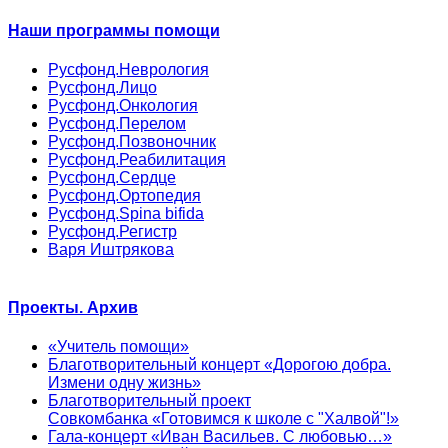
Наши программы помощи
Русфонд.Неврология
Русфонд.Лицо
Русфонд.Онкология
Русфонд.Перелом
Русфонд.Позвоночник
Русфонд.Реабилитация
Русфонд.Сердце
Русфонд.Ортопедия
Русфонд.Spina bifida
Русфонд.Регистр
Варя Иштрякова
Проекты. Архив
«Учитель помощи»
Благотворительный концерт «Дорогою добра.
Измени одну жизнь»
Благотворительный проект
Совкомбанка «Готовимся к школе с "Халвой"!»
Гала-концерт «Иван Васильев. С любовью…»