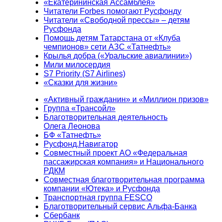
«Екатерининская Ассамблея»
Читатели Forbes помогают Русфонду
Читатели «Свободной прессы» – детям
Русфонда
Помощь детям Татарстана от «Клуба
чемпионов» сети АЗС «Татнефть»
Крылья добра («Уральские авиалинии»)
Мили милосердия
S7 Priority (S7 Airlines)
«Сказки для жизни»
«Активный гражданин» и «Миллион призов»
Группа «Трансойл»
Благотворительная деятельность
Олега Леонова
БФ «Татнефть»
Русфонд.Навигатор
Совместный проект АО «Федеральная
пассажирская компания» и Национального
РДКМ
Совместная благотворительная программа
компании «Ютека» и Русфонда
Транспортная группа FESCO
Благотворительный сервис Альфа-Банка
Сбербанк