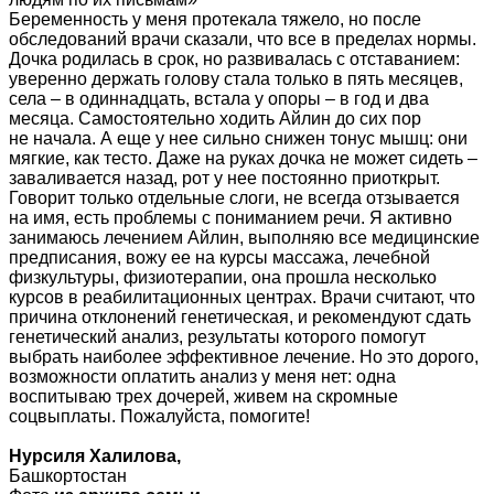
Беременность у меня протекала тяжело, но после
обследований врачи сказали, что все в пределах нормы.
Дочка родилась в срок, но развивалась с отставанием:
уверенно держать голову стала только в пять месяцев,
села – в одиннадцать, встала у опоры – в год и два
месяца. Самостоятельно ходить Айлин до сих пор
не начала. А еще у нее сильно снижен тонус мышц: они
мягкие, как тесто. Даже на руках дочка не может сидеть –
заваливается назад, рот у нее постоянно приоткрыт.
Говорит только отдельные слоги, не всегда отзывается
на имя, есть проблемы с пониманием речи. Я активно
занимаюсь лечением Айлин, выполняю все медицинские
предписания, вожу ее на курсы массажа, лечебной
физкультуры, физиотерапии, она прошла несколько
курсов в реабилитационных центрах. Врачи считают, что
причина отклонений генетическая, и рекомендуют сдать
генетический анализ, результаты которого помогут
выбрать наиболее эффективное лечение. Но это дорого,
возможности оплатить анализ у меня нет: одна
воспитываю трех дочерей, живем на скромные
соцвыплаты. Пожалуйста, помогите!
Нурсиля Халилова,
Башкортостан