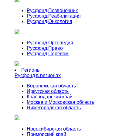
Русфонд.
Позвоночник
Русфонд.
Реабилитация
Русфонд.
Онкология
Русфонд.
Ортопедия
Русфонд.
Право
Русфонд.
Перелом
Регионы
Русфонд в регионах
Воронежская область
Иркутская область
Краснодарский край
Москва и Московская область
Нижегородская область
Новосибирская область
Приморский край