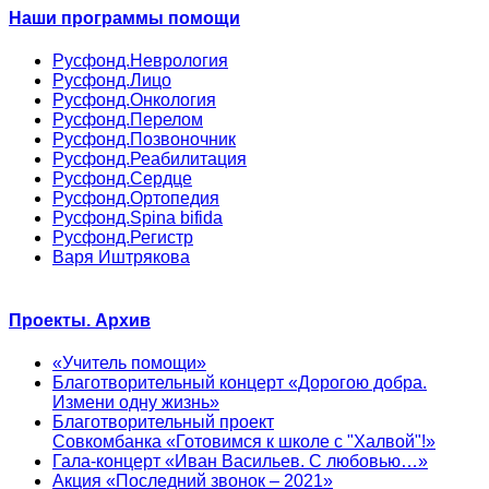
Наши программы помощи
Русфонд.Неврология
Русфонд.Лицо
Русфонд.Онкология
Русфонд.Перелом
Русфонд.Позвоночник
Русфонд.Реабилитация
Русфонд.Сердце
Русфонд.Ортопедия
Русфонд.Spina bifida
Русфонд.Регистр
Варя Иштрякова
Проекты. Архив
«Учитель помощи»
Благотворительный концерт «Дорогою добра.
Измени одну жизнь»
Благотворительный проект
Совкомбанка «Готовимся к школе с "Халвой"!»
Гала-концерт «Иван Васильев. С любовью…»
Акция «Последний звонок – 2021»