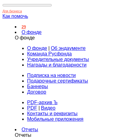
Для бизнеса
Как помочь
29
О фонде
О фонде
О фонде
|
Об эндаументе
Команда Русфонда
Учредительные документы
Награды и благодарности
Подписка на новости
Подарочные сертификаты
Баннеры
Договор
PDF-архив Ъ
PDF
|
Видео
Контакты и реквизиты
Мобильные приложения
Отчеты
Отчеты