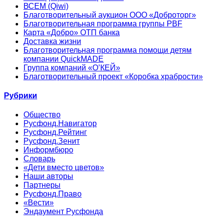
ВСЕМ (Qiwi)
Благотворительный аукцион ООО «Доброторг»
Благотворительная программа группы PBF
Карта «Добро» ОТП банка
Доставка жизни
Благотворительная программа помощи детям
компании QuickMADE
Группа компаний «О’КЕЙ»
Благотворительный проект «Коробка храбрости»
Рубрики
Общество
Русфонд.Навигатор
Русфонд.Рейтинг
Русфонд.Зенит
Информбюро
Словарь
«Дети вместо цветов»
Наши авторы
Партнеры
Русфонд.Право
«Вести»
Эндаумент Русфонда