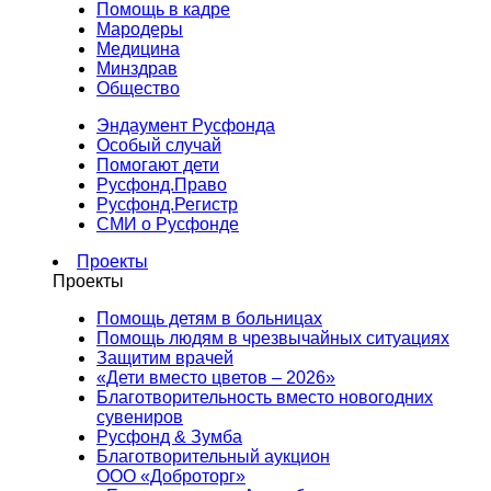
Помощь в кадре
Мародеры
Медицина
Минздрав
Общество
Эндаумент Русфонда
Особый случай
Помогают дети
Русфонд.Право
Русфонд.Регистр
СМИ о Русфонде
Проекты
Проекты
Помощь детям в больницах
Помощь людям в чрезвычайных ситуациях
Защитим врачей
«Дети вместо цветов – 2026»
Благотворительность вместо новогодних
сувениров
Русфонд & Зумба
Благотворительный аукцион
ООО «Доброторг»