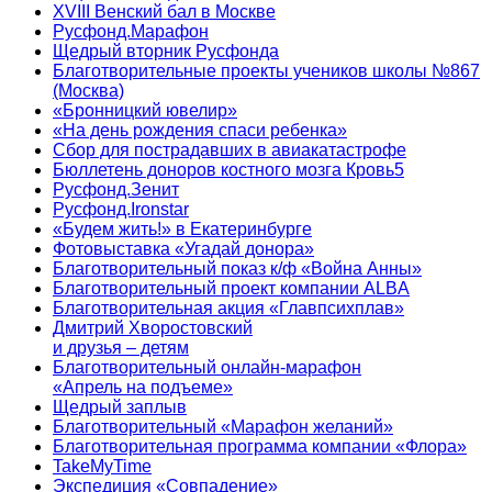
XVIII Венский бал в Москве
Русфонд.Марафон
Щедрый вторник Русфонда
Благотворительные проекты учеников школы №867
(Москва)
«Бронницкий ювелир»
«На день рождения спаси ребенка»
Сбор для пострадавших в авиакатастрофе
Бюллетень доноров костного мозга Кровь5
Русфонд.Зенит
Русфонд.Ironstar
«Будем жить!» в Екатеринбурге
Фотовыставка «Угадай донора»
Благотворительный показ к/ф «Война Анны»
Благотворительный проект компании ALBA
Благотворительная акция «Главпсихплав»
Дмитрий Хворостовский
и друзья – детям
Благотворительный онлайн‑марафон
«Апрель на подъеме»
Щедрый заплыв
Благотворительный «Марафон желаний»
Благотворительная программа компании «Флора»
TakeMyTime
Экспедиция «Совпадение»