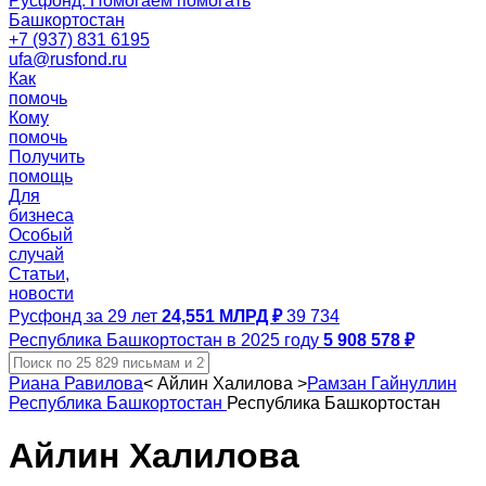
Русфонд. Помогаем помогать
Башкортостан
+7 (937) 831 6195
ufa@rusfond.ru
Как
помочь
Кому
помочь
Получить
помощь
Для
бизнеса
Особый
случай
Статьи,
новости
Русфонд за 29 лет
24,551 МЛРД ₽
39 734
Республика Башкортостан в 2025 году
5 908 578 ₽
Риана Равилова
<
Айлин Халилова
>
Рамзан Гайнуллин
Республика Башкортостан
Республика Башкортостан
Айлин Халилова