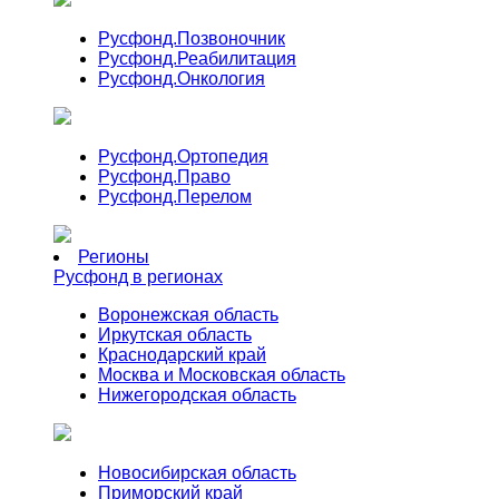
Русфонд.
Позвоночник
Русфонд.
Реабилитация
Русфонд.
Онкология
Русфонд.
Ортопедия
Русфонд.
Право
Русфонд.
Перелом
Регионы
Русфонд в регионах
Воронежская область
Иркутская область
Краснодарский край
Москва и Московская область
Нижегородская область
Новосибирская область
Приморский край