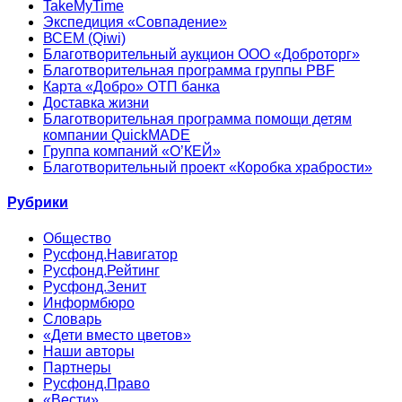
TakeMyTime
Экспедиция «Совпадение»
ВСЕМ (Qiwi)
Благотворительный аукцион ООО «Доброторг»
Благотворительная программа группы PBF
Карта «Добро» ОТП банка
Доставка жизни
Благотворительная программа помощи детям
компании QuickMADE
Группа компаний «О’КЕЙ»
Благотворительный проект «Коробка храбрости»
Рубрики
Общество
Русфонд.Навигатор
Русфонд.Рейтинг
Русфонд.Зенит
Информбюро
Словарь
«Дети вместо цветов»
Наши авторы
Партнеры
Русфонд.Право
«Вести»