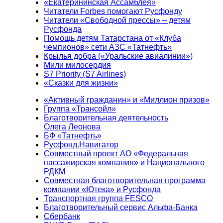
«Екатерининская Ассамблея»
Читатели Forbes помогают Русфонду
Читатели «Свободной прессы» – детям
Русфонда
Помощь детям Татарстана от «Клуба
чемпионов» сети АЗС «Татнефть»
Крылья добра («Уральские авиалинии»)
Мили милосердия
S7 Priority (S7 Airlines)
«Сказки для жизни»
«Активный гражданин» и «Миллион призов»
Группа «Трансойл»
Благотворительная деятельность
Олега Леонова
БФ «Татнефть»
Русфонд.Навигатор
Совместный проект АО «Федеральная
пассажирская компания» и Национального
РДКМ
Совместная благотворительная программа
компании «Ютека» и Русфонда
Транспортная группа FESCO
Благотворительный сервис Альфа-Банка
Сбербанк