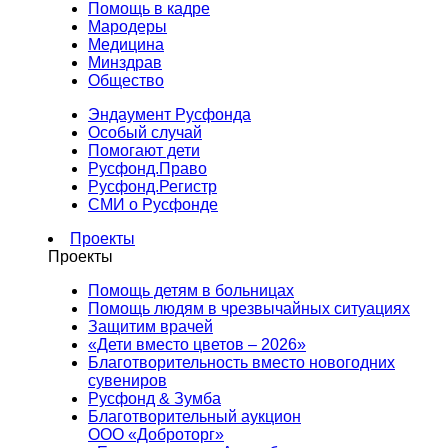
Помощь в кадре
Мародеры
Медицина
Минздрав
Общество
Эндаумент Русфонда
Особый случай
Помогают дети
Русфонд.Право
Русфонд.Регистр
СМИ о Русфонде
Проекты
Проекты
Помощь детям в больницах
Помощь людям в чрезвычайных ситуациях
Защитим врачей
«Дети вместо цветов – 2026»
Благотворительность вместо новогодних
сувениров
Русфонд & Зумба
Благотворительный аукцион
ООО «Доброторг»