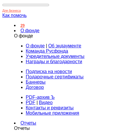
Для бизнеса
Как помочь
29
О фонде
О фонде
О фонде
|
Об эндаументе
Команда Русфонда
Учредительные документы
Награды и благодарности
Подписка на новости
Подарочные сертификаты
Баннеры
Договор
PDF-архив Ъ
PDF
|
Видео
Контакты и реквизиты
Мобильные приложения
Отчеты
Отчеты