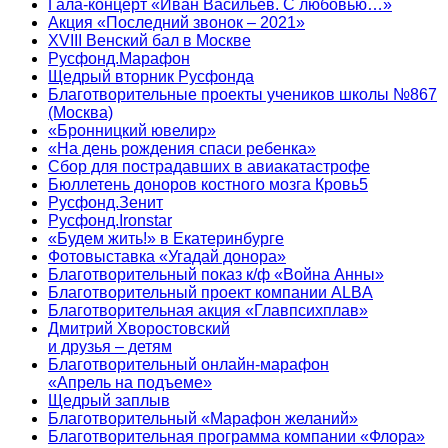
Гала-концерт «Иван Васильев. С любовью…»
Акция «Последний звонок – 2021»
XVIII Венский бал в Москве
Русфонд.Марафон
Щедрый вторник Русфонда
Благотворительные проекты учеников школы №867
(Москва)
«Бронницкий ювелир»
«На день рождения спаси ребенка»
Сбор для пострадавших в авиакатастрофе
Бюллетень доноров костного мозга Кровь5
Русфонд.Зенит
Русфонд.Ironstar
«Будем жить!» в Екатеринбурге
Фотовыставка «Угадай донора»
Благотворительный показ к/ф «Война Анны»
Благотворительный проект компании ALBA
Благотворительная акция «Главпсихплав»
Дмитрий Хворостовский
и друзья – детям
Благотворительный онлайн‑марафон
«Апрель на подъеме»
Щедрый заплыв
Благотворительный «Марафон желаний»
Благотворительная программа компании «Флора»