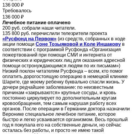
136 000 ₽
Требовалось
136 000 ₽
Лечебное питание оплачено
200 руб. собрали наши читатели.
135 800 руб. перечислили телезрители проекта
«Русфонд на Первом»
(из средств, собранных в ходе
акции помощи
Соне Тозыяковой и Коле Иншакову
в
соответствии с программой Русфонда «Организация
пожертвований при помощи СМИ и интернета от
физических и юридических лиц для оказания адресной
помощи остронуждающимся людям по их письмам»)
Низкий поклон читателям Русфонда – всем, кто помог
оплатить дорогостоящую операцию в немецкой клинике
Шарите, где моему ребенку буквально спасли жизнь. У
дочери редчайшее заболевание: по неизвестным
причинам «закрываются» крупные сосуды, и кровь
постоянно циркулирует по дополнительным кругам
кровообращения, тем самым нарушая работу всех
органов. После операции в Германии доктора назначили
Веронике специальное лечебное питание, которое
быстро и легко усваивается организмом. Весь прошлый
год я покупала его на собственные деньги, но сейчас
осталась без работы, и просто не имею такой