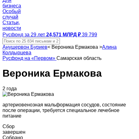
Для
бизнеса
Особый
случай
Статьи,
новости
Русфонд за 29 лет
24,571 МЛРД ₽
39 799
Анушервон Буриев
<
Вероника Ермакова
>
Алина
Колдырцева
Русфонд на «Первом»
Самарская область
Вероника Ермакова
2 года
артериовенозная мальформация сосудов, состояние
после операции, требуется специальное лечебное
питание
Сбор
завершен
Собрано