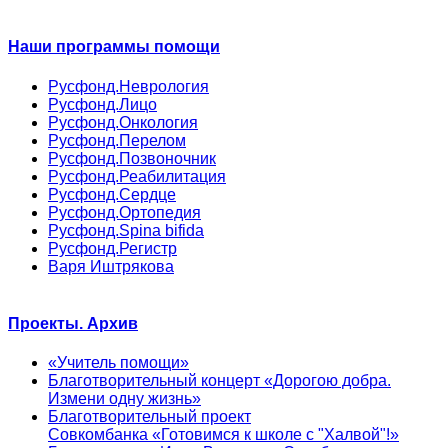
Наши программы помощи
Русфонд.Неврология
Русфонд.Лицо
Русфонд.Онкология
Русфонд.Перелом
Русфонд.Позвоночник
Русфонд.Реабилитация
Русфонд.Сердце
Русфонд.Ортопедия
Русфонд.Spina bifida
Русфонд.Регистр
Варя Иштрякова
Проекты. Архив
«Учитель помощи»
Благотворительный концерт «Дорогою добра.
Измени одну жизнь»
Благотворительный проект
Совкомбанка «Готовимся к школе с "Халвой"!»