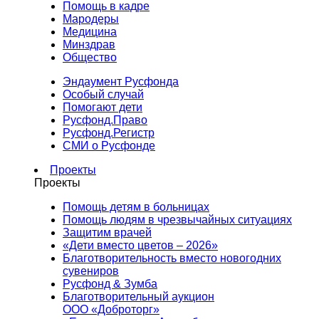
Помощь в кадре
Мародеры
Медицина
Минздрав
Общество
Эндаумент Русфонда
Особый случай
Помогают дети
Русфонд.Право
Русфонд.Регистр
СМИ о Русфонде
Проекты
Проекты
Помощь детям в больницах
Помощь людям в чрезвычайных ситуациях
Защитим врачей
«Дети вместо цветов – 2026»
Благотворительность вместо новогодних
сувениров
Русфонд & Зумба
Благотворительный аукцион
ООО «Доброторг»