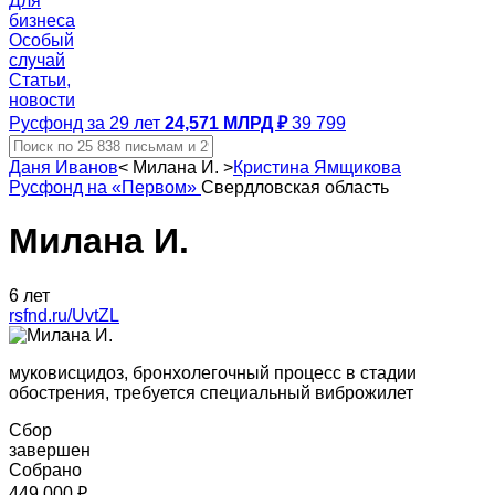
Для
бизнеса
Особый
случай
Статьи,
новости
Русфонд за 29 лет
24,571 МЛРД ₽
39 799
Даня Иванов
<
Милана И.
>
Кристина Ямщикова
Русфонд на «Первом»
Свердловская область
Милана И.
6 лет
rsfnd.ru/UvtZL
муковисцидоз, бронхолегочный процесс в стадии
обострения, требуется специальный виброжилет
Сбор
завершен
Собрано
449 000 ₽