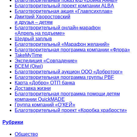
Благотворительный показ к/ф «Война Анны»
Благотворительный проект компании ALBA
Благотворительная акция «Главпсихплав»
Дмитрий Хворостовский
и друзья – детям
Благотворительный онлайн‑марафон
«Апрель на подъеме»
Щедрый заплыв
Благотворительный «Марафон желаний»
Благотворительная программа компании «Флора»
TakeMyTime
Экспедиция «Совпадение»
ВСЕМ (Qiwi)
Благотворительный аукцион ООО «Доброторг»
Благотворительная программа группы PBF
Карта «Добро» ОТП банка
Доставка жизни
Благотворительная программа помощи детям
компании QuickMADE
Группа компаний «О’КЕЙ»
Благотворительный проект «Коробка храбрости»
Рубрики
Общество