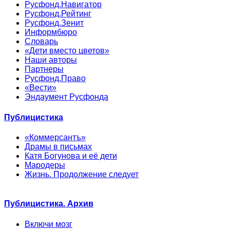
Русфонд.Навигатор
Русфонд.Рейтинг
Русфонд.Зенит
Информбюро
Словарь
«Дети вместо цветов»
Наши авторы
Партнеры
Русфонд.Право
«Вести»
Эндаумент Русфонда
Публицистика
«Коммерсантъ»
Драмы в письмах
Катя Богунова и её дети
Мародеры
Жизнь. Продолжение следует
Публицистика. Архив
Включи мозг