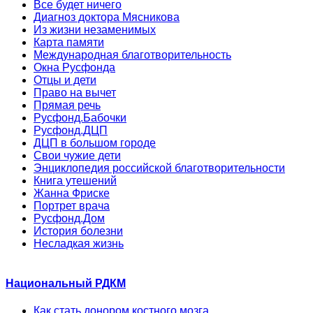
Все будет ничего
Диагноз доктора Мясникова
Из жизни незаменимых
Карта памяти
Международная благотворительность
Окна Русфонда
Отцы и дети
Право на вычет
Прямая речь
Русфонд.Бабочки
Русфонд.ДЦП
ДЦП в большом городе
Свои чужие дети
Энциклопедия российской благотворительности
Книга утешений
Жанна Фриске
Портрет врача
Русфонд.Дом
История болезни
Несладкая жизнь
Национальный РДКМ
Как стать донором костного мозга