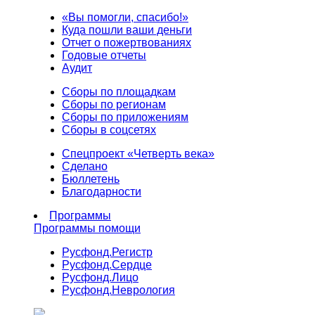
«Вы помогли, спасибо!»
Куда пошли ваши деньги
Отчет о пожертвованиях
Годовые отчеты
Аудит
Сборы по площадкам
Сборы по регионам
Сборы по приложениям
Сборы в соцсетях
Спецпроект «Четверть века»
Сделано
Бюллетень
Благодарности
Программы
Программы помощи
Русфонд.
Регистр
Русфонд.
Сердце
Русфонд.
Лицо
Русфонд.
Неврология