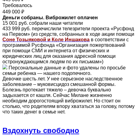
Требовалось
449 000 ₽
Деньги собраны. Виброжилет оплачен
15 001 руб. собрали наши читатели
433 999 руб. перечислили телезрители проекта «Русфонд
на Первом» (из средств, собранных в ходе акции помощи
Соне Тозыяковой и Коле Иншакова
в соответствии с
программой Русфонда «Организация пожертвований
при помощи СМИ и интернета от физических и
юридических лиц для оказания адресной помощи
остронуждающимся людям по их письмам»)
Персональные данные и фото удалены по просьбе
семьи ребенка — нашего подопечного.
Девочке шесть лет. У нее серьезное наследственное
заболевание – муковисцидоз смешанной формы.
Болезнь протекает тяжело – девочка буквально
задыхается от кашля. Сейчас Милане жизненно
необходим дорогостоящий виброжилет. Но стоит он
столько, что родителям впору хвататься за голову, потому
что таких денег в семье нет.
Вздохнуть свободно