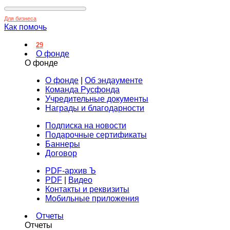
Для бизнеса
Как помочь
29
О фонде
О фонде
О фонде
|
Об эндаументе
Команда Русфонда
Учредительные документы
Награды и благодарности
Подписка на новости
Подарочные сертификаты
Баннеры
Договор
PDF-архив Ъ
PDF
|
Видео
Контакты и реквизиты
Мобильные приложения
Отчеты
Отчеты