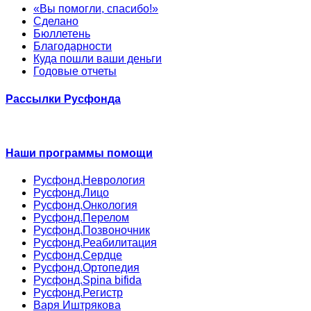
«Вы помогли, спасибо!»
Сделано
Бюллетень
Благодарности
Куда пошли ваши деньги
Годовые отчеты
Рассылки Русфонда
Наши программы помощи
Русфонд.Неврология
Русфонд.Лицо
Русфонд.Онкология
Русфонд.Перелом
Русфонд.Позвоночник
Русфонд.Реабилитация
Русфонд.Сердце
Русфонд.Ортопедия
Русфонд.Spina bifida
Русфонд.Регистр
Варя Иштрякова