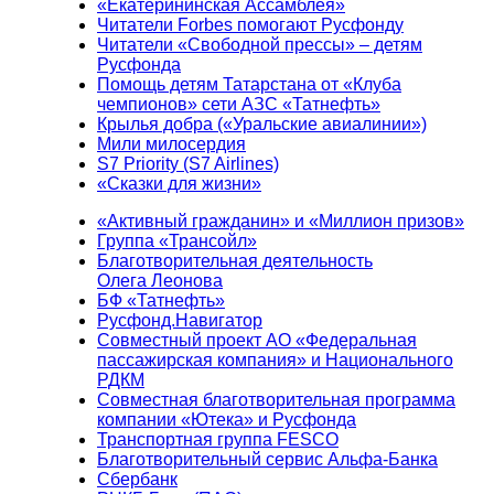
«Екатерининская Ассамблея»
Читатели Forbes помогают Русфонду
Читатели «Свободной прессы» – детям
Русфонда
Помощь детям Татарстана от «Клуба
чемпионов» сети АЗС «Татнефть»
Крылья добра («Уральские авиалинии»)
Мили милосердия
S7 Priority (S7 Airlines)
«Сказки для жизни»
«Активный гражданин» и «Миллион призов»
Группа «Трансойл»
Благотворительная деятельность
Олега Леонова
БФ «Татнефть»
Русфонд.Навигатор
Совместный проект АО «Федеральная
пассажирская компания» и Национального
РДКМ
Совместная благотворительная программа
компании «Ютека» и Русфонда
Транспортная группа FESCO
Благотворительный сервис Альфа-Банка
Сбербанк