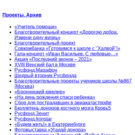
Проекты. Архив
«Учитель помощи»
Благотворительный концерт «Дорогою добра.
Измени одну жизнь»
Благотворительный проект
Совкомбанка «Готовимся к школе с "Халвой"!»
Гала-концерт «Иван Васильев. С любовью…»
Акция «Последний звонок – 2021»
XVIII Венский бал в Москве
Русфонд.Марафон
Щедрый вторник Русфонда
Благотворительные проекты учеников школы №867
(Москва)
«Бронницкий ювелир»
«На день рождения спаси ребенка»
Сбор для пострадавших в авиакатастрофе
Бюллетень доноров костного мозга Кровь5
Русфонд.Зенит
Русфонд.Ironstar
«Будем жить!» в Екатеринбурге
Фотовыставка «Угадай донора»