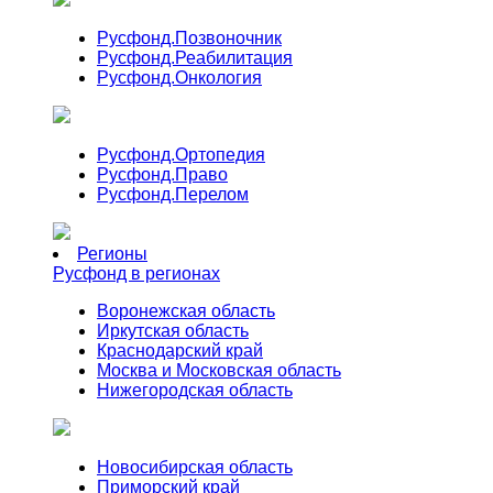
Русфонд.
Позвоночник
Русфонд.
Реабилитация
Русфонд.
Онкология
Русфонд.
Ортопедия
Русфонд.
Право
Русфонд.
Перелом
Регионы
Русфонд в регионах
Воронежская область
Иркутская область
Краснодарский край
Москва и Московская область
Нижегородская область
Новосибирская область
Приморский край