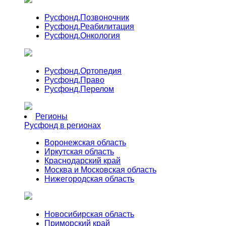
Русфонд.
Позвоночник
Русфонд.
Реабилитация
Русфонд.
Онкология
Русфонд.
Ортопедия
Русфонд.
Право
Русфонд.
Перелом
Регионы
Русфонд в регионах
Воронежская область
Иркутская область
Краснодарский край
Москва и Московская область
Нижегородская область
Новосибирская область
Приморский край