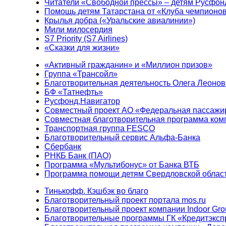
Читатели «Свободной прессы» – детям Русфон
Помощь детям Татарстана от «Клуба чемпионо
Крылья добра («Уральские авиалинии»)
Мили милосердия
S7 Priority (S7 Airlines)
«Сказки для жизни»
«Активный гражданин» и «Миллион призов»
Группа «Трансойл»
Благотворительная деятельность Олега Леонов
БФ «Татнефть»
Русфонд.Навигатор
Совместный проект АО «Федеральная пассажи
Совместная благотворительная программа ком
Транспортная группа FESCO
Благотворительный сервис Альфа-Банка
Сбербанк
РНКБ Банк (ПАО)
Программа «Мультибонус» от Банка ВТБ
Программа помощи детям Свердловской област
Тинькофф. Кэшбэк во благо
Благотворительный проект портала mos.ru
Благотворительный проект компании Indoor Gro
Благотворительные программы ГК «Кредитэксп