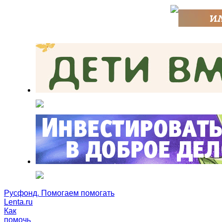
Русфонд. Помогаем помогать
Lenta.ru
Как
помочь