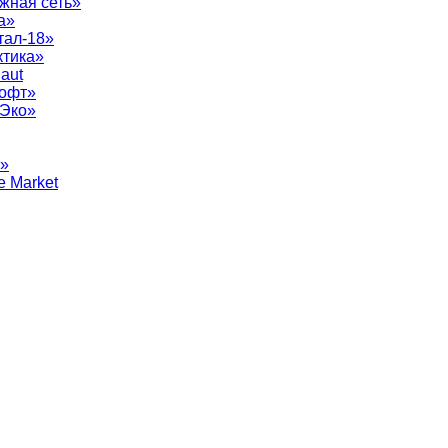
жная сеть»
а»
тал-18»
ктика»
aut
софт»
рЭко»
т»
e Market