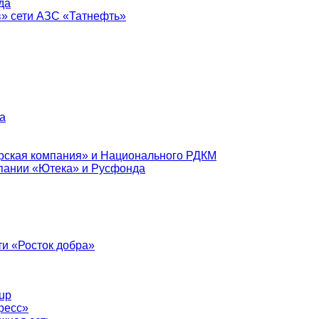
да
в» сети АЗС «Татнефть»
а
рская компания» и Национального РДКМ
пании «Ютека» и Русфонда
и «Росток добра»
up
ресс»