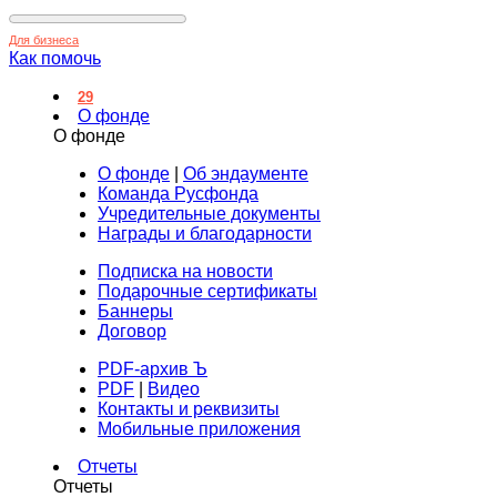
Для бизнеса
Как помочь
29
О фонде
О фонде
О фонде
|
Об эндаументе
Команда Русфонда
Учредительные документы
Награды и благодарности
Подписка на новости
Подарочные сертификаты
Баннеры
Договор
PDF-архив Ъ
PDF
|
Видео
Контакты и реквизиты
Мобильные приложения
Отчеты
Отчеты