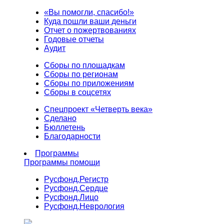
«Вы помогли, спасибо!»
Куда пошли ваши деньги
Отчет о пожертвованиях
Годовые отчеты
Аудит
Сборы по площадкам
Сборы по регионам
Сборы по приложениям
Сборы в соцсетях
Спецпроект «Четверть века»
Сделано
Бюллетень
Благодарности
Программы
Программы помощи
Русфонд.
Регистр
Русфонд.
Сердце
Русфонд.
Лицо
Русфонд.
Неврология