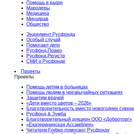
Помощь в кадре
Мародеры
Медицина
Минздрав
Общество
Эндаумент Русфонда
Особый случай
Помогают дети
Русфонд.Право
Русфонд.Регистр
СМИ о Русфонде
Проекты
Проекты
Помощь детям в больницах
Помощь людям в чрезвычайных ситуациях
Защитим врачей
«Дети вместо цветов – 2026»
Благотворительность вместо новогодних сувен
Русфонд & Зумба
Благотворительный аукцион ООО «Доброторг»
«Екатерининская Ассамблея»
Читатели Forbes помогают Русфонду