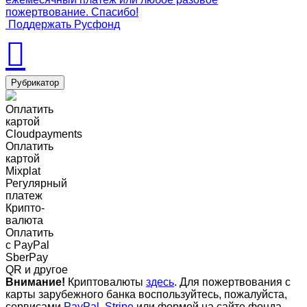
пожертвование. Спасибо!
Поддержать Русфонд
Рубрикатор
Оплатить
картой
Cloudpayments
Оплатить
картой
Mixplat
Регулярный
платеж
Крипто-
валюта
Оплатить
c PayPal
SberPay
QR и другое
Внимание!
Криптовалюты
здесь
. Для пожертвования с
карты зарубежного банка воспользуйтесь, пожалуйста,
сервисами
PayPal
,
Stripe
или формой на сайте фонда-