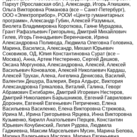
Пархут (Ярославская обл.), Александр, Игорь Аткишкин,
Ольга Викторовна Романова (все – Санкт-Петербург),
ООО «Электроприбор», РООИ «Центр гуманитарных
программ», Александр Губин, Алексей Разумных,
Виолета Владимировна Короткова, Гаяне Мурадова,
Грант Рафаэльевич Григорьянц, Дмитрий Михайлович
Гилев, Игорь Геннадьевич Веренчанов, Ирина
Александровна Поливода, Людмила Олеговна Головина,
Марина, Василиса, Александр, Михаил Юрьевич
Соковиков, ОД, Юлия Константиновна Сурат (все –
Москва), Анна, Артем Нестеренко, Сергей Дешков,
Оксана Моргунова, Александровна, Алексей, Алексей
Васильевич Коновалов, Алексей Николаевич Кардаш,
Алексей Трухан, Алена, Ангелина Денисова, Василий,
Валентин Дешура, Валерия, Вера Алдырс, Виктория
Александровна Грякалова, Виталий, Галина, Геворг
Абрамович Енгибарян, Дмитрий Игоревич Нестеров,
Дмитрий Николаевич Барышников, Евгений Гаврилович
Доронин, Евгений Евгеньевич Петриченко, Елена
Васильевна Василенко, Елена Викторовна Стрюкова,
Ирина М., Ирина Григорьевна Ярцева, Инна Викторовна
Кузьменко, Кирилл Анатольевич Перцев, Константин
Юрьевич Кочубинский, Лилия Рудова, Людмила
Гаджиевна, Максим Марсельевич Мусин, Марина Белова,
Марина Валерьевна Маслова, Марина Евгеньевна