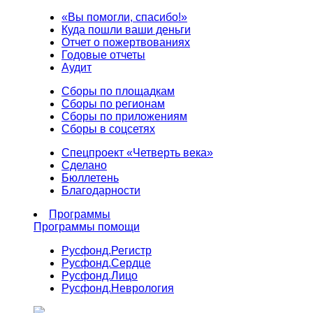
«Вы помогли, спасибо!»
Куда пошли ваши деньги
Отчет о пожертвованиях
Годовые отчеты
Аудит
Сборы по площадкам
Сборы по регионам
Сборы по приложениям
Сборы в соцсетях
Спецпроект «Четверть века»
Сделано
Бюллетень
Благодарности
Программы
Программы помощи
Русфонд.
Регистр
Русфонд.
Сердце
Русфонд.
Лицо
Русфонд.
Неврология