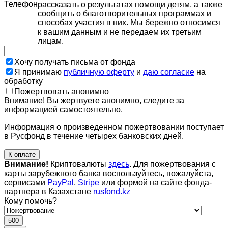
Телефон
рассказать о результатах помощи детям, а также
сообщить о благотворительных программах и
способах участия в них. Мы бережно относимся
к вашим данным и не передаем их третьим
лицам.
Хочу получать письма от фонда
Я принимаю
публичную оферту
и
даю согласие
на
обработку
Пожертвовать анонимно
Внимание! Вы жертвуете анонимно, следите за
информацией самостоятельно.
Информация о произведенном пожертвовании поступает
в Русфонд в течение четырех банковских дней.
К оплате
Внимание!
Криптовалюты
здесь
. Для пожертвования с
карты зарубежного банка воспользуйтесь, пожалуйста,
сервисами
PayPal
,
Stripe
или формой на сайте фонда-
партнера в Казахстане
rusfond.kz
Кому помочь?
500