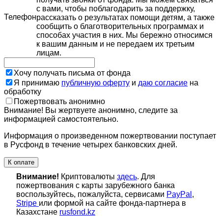
с вами, чтобы поблагодарить за поддержку,
Телефон
рассказать о результатах помощи детям, а также
сообщить о благотворительных программах и
способах участия в них. Мы бережно относимся
к вашим данным и не передаем их третьим
лицам.
Хочу получать письма от фонда
Я принимаю
публичную оферту
и
даю согласие
на
обработку
Пожертвовать анонимно
Внимание! Вы жертвуете анонимно, следите за
информацией самостоятельно.
Информация о произведенном пожертвовании поступает
в Русфонд в течение четырех банковских дней.
К оплате
Внимание!
Криптовалюты
здесь
. Для
пожертвования с карты зарубежного банка
воспользуйтесь, пожалуйста, сервисами
PayPal
,
Stripe
или формой на сайте фонда-партнера в
Казахстане
rusfond.kz