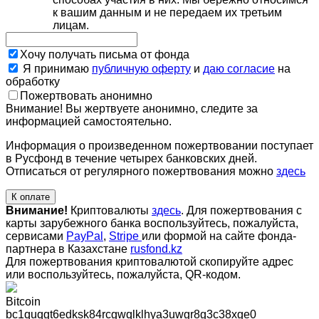
к вашим данным и не передаем их третьим
лицам.
Хочу получать письма от фонда
Я принимаю
публичную оферту
и
даю согласие
на
обработку
Пожертвовать анонимно
Внимание! Вы жертвуете анонимно, следите за
информацией самостоятельно.
Информация о произведенном пожертвовании поступает
в Русфонд в течение четырех банковских дней.
Отписаться от регулярного пожертвования можно
здесь
К оплате
Внимание!
Криптовалюты
здесь
. Для пожертвования с
карты зарубежного банка воспользуйтесь, пожалуйста,
сервисами
PayPal
,
Stripe
или формой на сайте фонда-
партнера в Казахстане
rusfond.kz
Для пожертвования криптовалютой скопируйте адрес
или воспользуйтесь, пожалуйста, QR-кодом
.
Bitcoin
bc1quqgt6edksk84rcgwqlklhya3uwgr8g3c38xge0