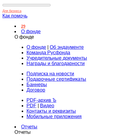
Для бизнеса
Как помочь
29
О фонде
О фонде
О фонде
|
Об эндаументе
Команда Русфонда
Учредительные документы
Награды и благодарности
Подписка на новости
Подарочные сертификаты
Баннеры
Договор
PDF-архив Ъ
PDF
|
Видео
Контакты и реквизиты
Мобильные приложения
Отчеты
Отчеты