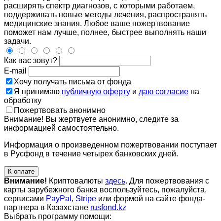
расширять спектр диагнозов, с которыми работаем,
поддерживать новые методы лечения, распространять
медицинские знания. Любое ваше пожертвование
поможет нам лучше, полнее, быстрее выполнять наши
задачи.
Как вас зовут?
E-mail
Хочу получать письма от фонда
Я принимаю
публичную оферту
и
даю согласие
на
обработку
Пожертвовать анонимно
Внимание! Вы жертвуете анонимно, следите за
информацией самостоятельно.
Информация о произведенном пожертвовании поступает
в Русфонд в течение четырех банковских дней.
К оплате
Внимание!
Криптовалюты
здесь
. Для пожертвования с
карты зарубежного банка воспользуйтесь, пожалуйста,
сервисами
PayPal
,
Stripe
или формой на сайте фонда-
партнера в Казахстане
rusfond.kz
Выбрать программу помощи: