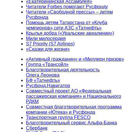
«Екатерининская Ассамблея»
Читатели Forbes помогают Русфонду
Читатели «Свободной прессы» – детям
Русфонда
Помощь детям Татарстана от «Клуба
чемпионов» сети АЗС «Татнефть»
Крылья добра («Уральские авиалинии»)
Мили милосердия
S7 Priority (S7 Airlines)
«Сказки для жизни»
«Активный гражданин» и «Миллион призов»
Группа «Трансойл»
Благотворительная деятельность
Олега Леонова
БФ «Татнефть»
Русфонд.Навигатор
Совместный проект АО «Федеральная
пассажирская компания» и Национального
РДКМ
Совместная благотворительная программа
компании «Ютека» и Русфонда
Транспортная группа FESCO
Благотворительный сервис Альфа-Банка
Сбербанк