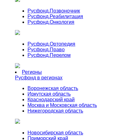
Русфонд.
Позвоночник
Русфонд.
Реабилитация
Русфонд.
Онкология
Русфонд.
Ортопедия
Русфонд.
Право
Русфонд.
Перелом
Регионы
Русфонд в регионах
Воронежская область
Иркутская область
Краснодарский край
Москва и Московская область
Нижегородская область
Новосибирская область
Приморский край