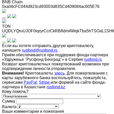
BNB Chain
0xa06cFC044d923cd93003d835Cd409084ac605E76
TON
UQDLYQruUJOF0iqryrCcrCkRB8dmAWqkTba5hTSOaL1SHf
Если вы хотите отправить другую криптовалюту,
напишите
rusfond@rusfond.rs
.
Приём обеспечивается при поддержке фонда-партнера
«Удружење "Русфонд Београд"» в Сербии
rusfond.rs
Возврат криптовалютных пожертвований возможен при
подтверждении личности отправителя.
Внимание!
Криптовалюты
здесь
. Для пожертвования с
карты зарубежного банка воспользуйтесь, пожалуйста,
сервисами
PayPal
,
Stripe
или формой на сайте фонда-
партнера в Казахстане
rusfond.kz
Кому помочь?
Сумма
Валюта
Ваши комментарии и пожелания