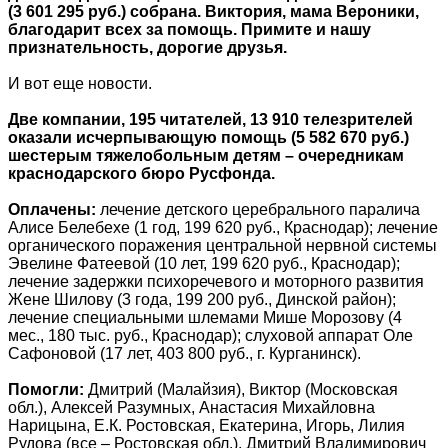
(3 601 295 руб.) собрана. Виктория, мама Вероники,
благодарит всех за помощь. Примите и нашу
признательность, дорогие друзья.
И вот еще новости.
Две компании, 195 читателей, 13 910 телезрителей
оказали исчерпывающую помощь (5 582 670 руб.)
шестерым тяжелобольным детям – очередникам
краснодарского бюро Русфонда.
Оплачены:
лечение детского церебрального паралича
Алисе Белебехе (1 год, 199 620 руб., Краснодар); лечение
органического поражения центральной нервной системы
Эвелине Фатеевой (10 лет, 199 620 руб., Краснодар);
лечение задержки психоречевого и моторного развития
Жене Шилову (3 года, 199 200 руб., Динской район);
лечение специальными шлемами Мише Морозову (4
мес., 180 тыс. руб., Краснодар); слуховой аппарат Оле
Сафоновой (17 лет, 403 800 руб., г. Курганинск).
Помогли:
Дмитрий (Малайзия), Виктор (Московская
обл.), Алексей Разумных, Анастасия Михайловна
Нарицына, Е.К. Ростовская, Екатерина, Игорь, Лилия
Рудова (все – Ростовская обл.), Дмитрий Владимирович