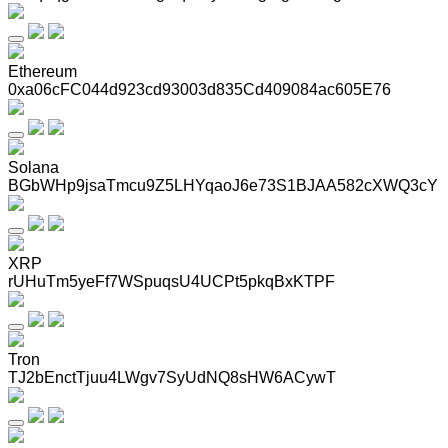
Ethereum
0xa06cFC044d923cd93003d835Cd409084ac605E76
Solana
BGbWHp9jsaTmcu9Z5LHYqaoJ6e73S1BJAA582cXWQ3cY
XRP
rUHuTm5yeFf7WSpuqsU4UCPt5pkqBxKTPF
Tron
TJ2bEnctTjuu4LWgv7SyUdNQ8sHW6ACywT