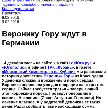
Дарить приятней
<
Веронику Гору ждут в Германии
>
Даниилу Коцюрбе оплачена операция
Краснодар-статьи
Прочитали
9.02.2016
9.02.2016
Веронику Гору ждут в
Германии
14 декабря здесь на сайте, на сайтах
«Юга.ру»
и
«Югополис»
, в эфире
ГТРК «Кубань»
, в газете
«Московский Комсомолец на Кубани»
мы рассказали
историю двухлетней
Вероники Горы
из Краснодара.
У девочки сложный врожденный порок сердца.
Вероника перенесла уже две операции на открытом
сердце. Сейчас требуется третья – завершающий
этап коррекции порока. Проведут операцию в
клинике Асклепиос (Санкт-Августин, Германия). Но
лечение платное. А у родителей девочки нет таких
денег. Рады сообщить: вся необходимая сумма