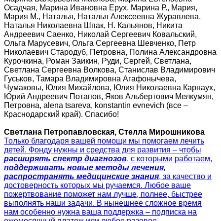
Осадчая, Марина Ивановна Ерух, Марина Р., Мария,
Мария М., Наталья, Наталья Алексеевна Журавлева,
Наталья Николаевна Шпак, Н. Кальянов, Никита
Андреевич Саенко, Николай Сергеевич Ковальский,
Ольга Марусевич, Ольга Сергеевна Шевченко, Петр
Николаевич Стародуб, Петровна, Полина Александровна
Курочкина, Роман Заикин, Руди, Сергей, Светлана,
Светлана Сергеевна Волкова, Станислав Владимирович
Гуськов, Тамара Владимировна Агафонычева,
Чумаковы, Юлия Михайлова, Юлия Николаевна Карнаух,
Юрий Андреевич Потапов, Яков Альбертович Мелкумян,
Петровна, alena tsareva, konstantin evnevich (все –
Краснодарский край). Спасибо!
Светлана Петропавловская, Стелла Мирошникова
Только благодаря вашей помощи мы помогаем лечить
детей. Фонду нужны и средства для развития – чтобы
расширять спектр диагнозов
, с которыми работаем,
поддерживать новые методы лечения,
распространять медицинские знания
, за качество и
достоверность которых мы ручаемся. Любое ваше
пожертвование поможет нам лучше, полнее, быстрее
выполнять наши задачи. В нынешнее сложное время
нам особенно нужна ваша поддержка – подписка на
ежемесячный платеж или любое разовое