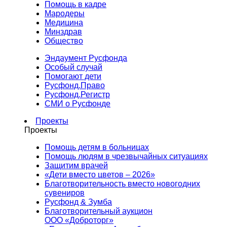
Помощь в кадре
Мародеры
Медицина
Минздрав
Общество
Эндаумент Русфонда
Особый случай
Помогают дети
Русфонд.Право
Русфонд.Регистр
СМИ о Русфонде
Проекты
Проекты
Помощь детям в больницах
Помощь людям в чрезвычайных ситуациях
Защитим врачей
«Дети вместо цветов – 2026»
Благотворительность вместо новогодних
сувениров
Русфонд & Зумба
Благотворительный аукцион
ООО «Доброторг»