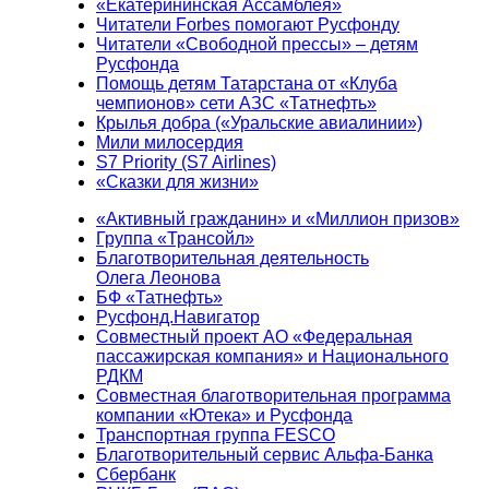
«Екатерининская Ассамблея»
Читатели Forbes помогают Русфонду
Читатели «Свободной прессы» – детям
Русфонда
Помощь детям Татарстана от «Клуба
чемпионов» сети АЗС «Татнефть»
Крылья добра («Уральские авиалинии»)
Мили милосердия
S7 Priority (S7 Airlines)
«Сказки для жизни»
«Активный гражданин» и «Миллион призов»
Группа «Трансойл»
Благотворительная деятельность
Олега Леонова
БФ «Татнефть»
Русфонд.Навигатор
Совместный проект АО «Федеральная
пассажирская компания» и Национального
РДКМ
Совместная благотворительная программа
компании «Ютека» и Русфонда
Транспортная группа FESCO
Благотворительный сервис Альфа-Банка
Сбербанк