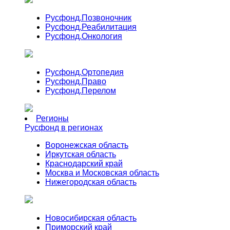
Русфонд.
Позвоночник
Русфонд.
Реабилитация
Русфонд.
Онкология
Русфонд.
Ортопедия
Русфонд.
Право
Русфонд.
Перелом
Регионы
Русфонд в регионах
Воронежская область
Иркутская область
Краснодарский край
Москва и Московская область
Нижегородская область
Новосибирская область
Приморский край