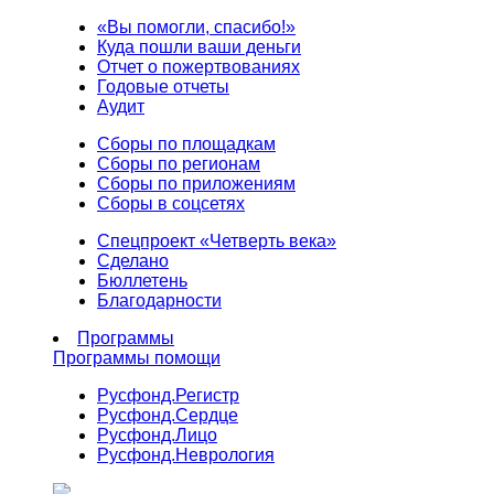
«Вы помогли, спасибо!»
Куда пошли ваши деньги
Отчет о пожертвованиях
Годовые отчеты
Аудит
Сборы по площадкам
Сборы по регионам
Сборы по приложениям
Сборы в соцсетях
Спецпроект «Четверть века»
Сделано
Бюллетень
Благодарности
Программы
Программы помощи
Русфонд.
Регистр
Русфонд.
Сердце
Русфонд.
Лицо
Русфонд.
Неврология