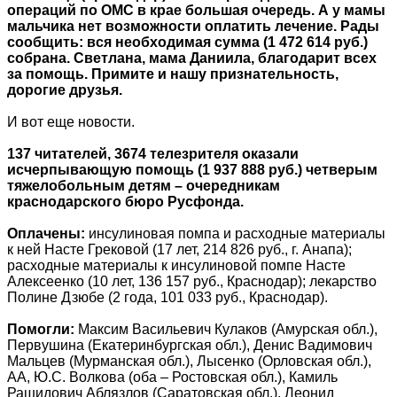
операций по ОМС в крае большая очередь. А у мамы
мальчика нет возможности оплатить лечение. Рады
сообщить: вся необходимая сумма (1 472 614 руб.)
собрана. Светлана, мама Даниила, благодарит всех
за помощь. Примите и нашу признательность,
дорогие друзья.
И вот еще новости.
137 читателей, 3674 телезрителя оказали
исчерпывающую помощь (1 937 888 руб.) четверым
тяжелобольным детям – очередникам
краснодарского бюро Русфонда.
Оплачены:
инсулиновая помпа и расходные материалы
к ней Насте Грековой (17 лет, 214 826 руб., г. Анапа);
расходные материалы к инсулиновой помпе Насте
Алексеенко (10 лет, 136 157 руб., Краснодар); лекарство
Полине Дзюбе (2 года, 101 033 руб., Краснодар).
Помогли:
Максим Васильевич Кулаков (Амурская обл.),
Первушина (Екатеринбургская обл.), Денис Вадимович
Мальцев (Мурманская обл.), Лысенко (Орловская обл.),
АА, Ю.С. Волкова (оба – Ростовская обл.), Камиль
Рашидович Аблязлов (Саратовская обл.), Леонид