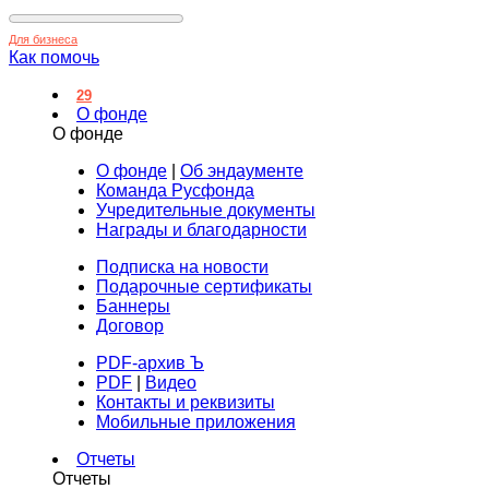
Для бизнеса
Как помочь
29
О фонде
О фонде
О фонде
|
Об эндаументе
Команда Русфонда
Учредительные документы
Награды и благодарности
Подписка на новости
Подарочные сертификаты
Баннеры
Договор
PDF-архив Ъ
PDF
|
Видео
Контакты и реквизиты
Мобильные приложения
Отчеты
Отчеты