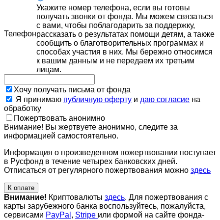
Укажите номер телефона, если вы готовы
получать звонки от фонда. Мы можем связаться
с вами, чтобы поблагодарить за поддержку,
Телефон
рассказать о результатах помощи детям, а также
сообщить о благотворительных программах и
способах участия в них. Мы бережно относимся
к вашим данным и не передаем их третьим
лицам.
Хочу получать письма от фонда
Я принимаю
публичную оферту
и
даю согласие
на
обработку
Пожертвовать анонимно
Внимание! Вы жертвуете анонимно, следите за
информацией самостоятельно.
Информация о произведенном пожертвовании поступает
в Русфонд в течение четырех банковских дней.
Отписаться от регулярного пожертвования можно
здесь
К оплате
Внимание!
Криптовалюты
здесь
. Для пожертвования с
карты зарубежного банка воспользуйтесь, пожалуйста,
сервисами
PayPal
,
Stripe
или формой на сайте фонда-