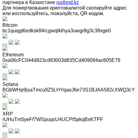
партнера в Казахстане
rusfond.kz
Для пожертвования криптовалютой скопируйте адрес
или воспользуйтесь, пожалуйста, QR-кодом
.
Bitcoin
bc1quqgt6edksk84rcgwqlklhya3uwgr8g3c38xge0
Ethereum
0xa06cFC044d923cd93003d835Cd409084ac605E76
Solana
BGbWHp9jsaTmcu9Z5LHYqaoJ6e73S1BJAA582cXWQ3cY
XRP
rUHuTm5yeFf7WSpuqsU4UCPt5pkqBxKTPF