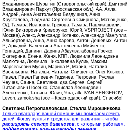
Владимирович Шурыгин (Ставропольский край), Дмитрий
Владимирович Пархут (Ярославская обл.), АА, Алла,
Андрей, Анна Анатольевна Бездушная, Анна
Хрусталева, Людмила Сергеевна Смирнова, Матющенко,
ОД, Тамара Ивановна Грекова, Тамара Павлиашвили,
Юлия Викторовна Криворучко, Юрий, VSPROJECT (все –
Москва), Алекс, Александр Котенко, Александр Мангупли,
Альбертовна, Анна, Анна Карева, Антон Дешевых, Антон
Р., Аркадий, Валентина Анатольевна Мийченко,
Геннадий, Даниил, Дарина Абдулвагабовна Гречко,
Екатерина, Елена, Женя, КПП, Людмила Леонидовна
Малютина, Людмила Николаевна Кулик, Максим
Марсельевич Мусин, Марина Р., Мария, Наталия
Васильевна, Наталья, Наталья Онищенко, Олег Клыков,
Павел, Павел Гапеевич Гаджиев, Петровна, Руслан
Чеучев, Саина, Светлана, два Сергея, Сергей
Витальевич Носенко, Станислав Леонидович
Алексеенко, Татьяна, Юлия, Яна, alk, IVAN SENGEROV,
Levon, zamok.sha (все – Краснодарский край). Спасибо!
Светлана Петропавловская, Стелла Мирошникова
Только благодаря вашей помощи мы помогаем лечить
детей. Фонду нужны и средства для развития – чтобы
расширять спектр диагнозов
, с которыми работаем,
поддерживать новые методы лечения,