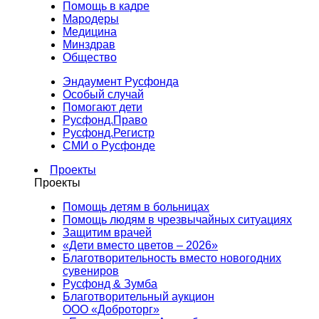
Помощь в кадре
Мародеры
Медицина
Минздрав
Общество
Эндаумент Русфонда
Особый случай
Помогают дети
Русфонд.Право
Русфонд.Регистр
СМИ о Русфонде
Проекты
Проекты
Помощь детям в больницах
Помощь людям в чрезвычайных ситуациях
Защитим врачей
«Дети вместо цветов – 2026»
Благотворительность вместо новогодних
сувениров
Русфонд & Зумба
Благотворительный аукцион
ООО «Доброторг»