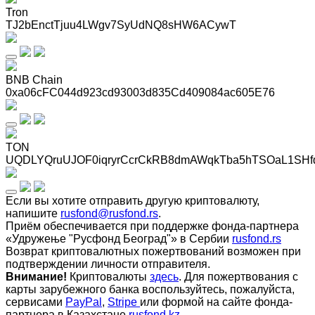
Tron
TJ2bEnctTjuu4LWgv7SyUdNQ8sHW6ACywT
BNB Chain
0xa06cFC044d923cd93003d835Cd409084ac605E76
TON
UQDLYQruUJOF0iqryrCcrCkRB8dmAWqkTba5hTSOaL1SHf
Если вы хотите отправить другую криптовалюту,
напишите
rusfond@rusfond.rs
.
Приём обеспечивается при поддержке фонда-партнера
«Удружење "Русфонд Београд"» в Сербии
rusfond.rs
Возврат криптовалютных пожертвований возможен при
подтверждении личности отправителя.
Внимание!
Криптовалюты
здесь
. Для пожертвования с
карты зарубежного банка воспользуйтесь, пожалуйста,
сервисами
PayPal
,
Stripe
или формой на сайте фонда-
партнера в Казахстане
rusfond.kz