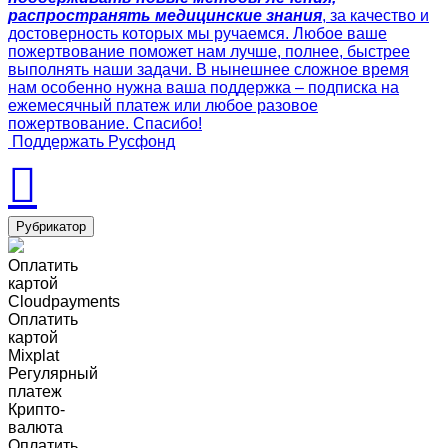
распространять медицинские знания
, за качество и
достоверность которых мы ручаемся. Любое ваше
пожертвование поможет нам лучше, полнее, быстрее
выполнять наши задачи. В нынешнее сложное время
нам особенно нужна ваша поддержка – подписка на
ежемесячный платеж или любое разовое
пожертвование. Спасибо!
Поддержать Русфонд
Рубрикатор
Оплатить
картой
Cloudpayments
Оплатить
картой
Mixplat
Регулярный
платеж
Крипто-
валюта
Оплатить