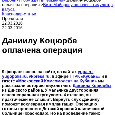
Веронику Гору ждут в Германии
<
Даниилу Коцюрбе
оплачена операция
>
Вите Майорову оплачен стимулятор
вагуса
Краснодар-статьи
Прочитали
22.03.2016
22.03.2016
Даниилу Коцюрбе
оплачена операция
9 февраля здесь на сайте, на сайтах
yuga.ru
,
yugopolis.ru
,
vkpress.ru
, в эфире
ГТРК «Кубань»
и в
газете
«Московский Комсомолец» на Кубани»
мы
рассказали историю двухлетнего
Даниила Коцюрбы
из Динского района. У мальчика двусторонняя
сенсоневральная тугоухость 4 степени, он
практически не слышит. Вернуть слух Даниилу
поможет кохлеарная имплантация. Операцию
готовы провести в Детской краевой клинической
больнице (Краснодар). Но на проведение таких