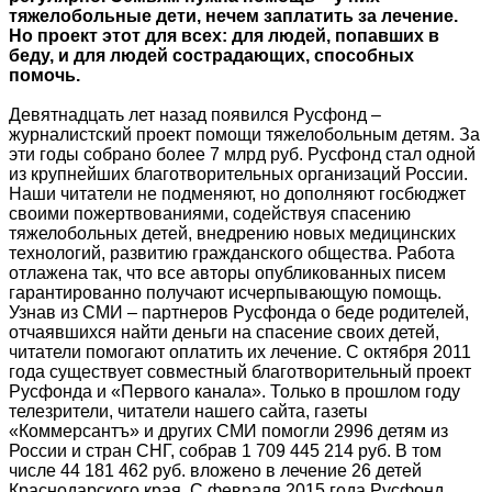
тяжелобольные дети, нечем заплатить за лечение.
Но проект этот для всех: для людей, попавших в
беду, и для людей сострадающих, способных
помочь.
Девятнадцать лет назад появился Русфонд –
журналистский проект помощи тяжелобольным детям. За
эти годы собрано более 7 млрд руб. Русфонд стал одной
из крупнейших благотворительных организаций России.
Наши читатели не подменяют, но дополняют госбюджет
своими пожертвованиями, содействуя спасению
тяжелобольных детей, внедрению новых медицинских
технологий, развитию гражданского общества. Работа
отлажена так, что все авторы опубликованных писем
гарантированно получают исчерпывающую помощь.
Узнав из СМИ – партнеров Русфонда о беде родителей,
отчаявшихся найти деньги на спасение своих детей,
читатели помогают оплатить их лечение. С октября 2011
года существует совместный благотворительный проект
Русфонда и «Первого канала». Только в прошлом году
телезрители, читатели нашего сайта, газеты
«Коммерсантъ» и других СМИ помогли 2996 детям из
России и стран СНГ, собрав 1 709 445 214 руб. В том
числе 44 181 462 руб. вложено в лечение 26 детей
Краснодарского края. С февраля 2015 года Русфонд