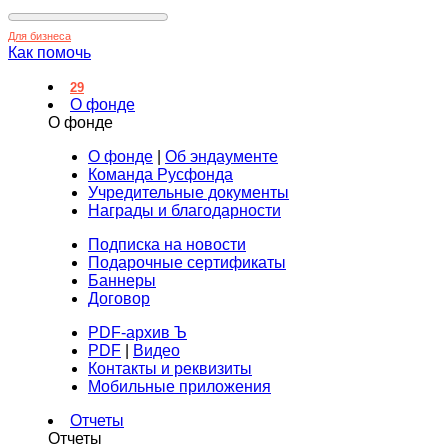
Для бизнеса
Как помочь
29
О фонде
О фонде
О фонде
|
Об эндаументе
Команда Русфонда
Учредительные документы
Награды и благодарности
Подписка на новости
Подарочные сертификаты
Баннеры
Договор
PDF-архив Ъ
PDF
|
Видео
Контакты и реквизиты
Мобильные приложения
Отчеты
Отчеты