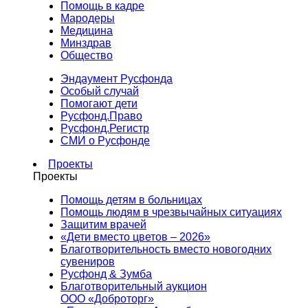
Помощь в кадре
Мародеры
Медицина
Минздрав
Общество
Эндаумент Русфонда
Особый случай
Помогают дети
Русфонд.Право
Русфонд.Регистр
СМИ о Русфонде
Проекты
Проекты
Помощь детям в больницах
Помощь людям в чрезвычайных ситуациях
Защитим врачей
«Дети вместо цветов – 2026»
Благотворительность вместо новогодних
сувениров
Русфонд & Зумба
Благотворительный аукцион
ООО «Доброторг»