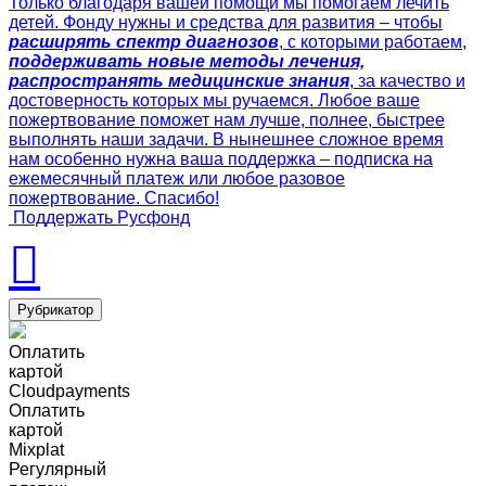
Только благодаря вашей помощи мы помогаем лечить
детей. Фонду нужны и средства для развития – чтобы
расширять спектр диагнозов
, с которыми работаем,
поддерживать новые методы лечения,
распространять медицинские знания
, за качество и
достоверность которых мы ручаемся. Любое ваше
пожертвование поможет нам лучше, полнее, быстрее
выполнять наши задачи. В нынешнее сложное время
нам особенно нужна ваша поддержка – подписка на
ежемесячный платеж или любое разовое
пожертвование. Спасибо!
Поддержать Русфонд
Рубрикатор
Оплатить
картой
Cloudpayments
Оплатить
картой
Mixplat
Регулярный