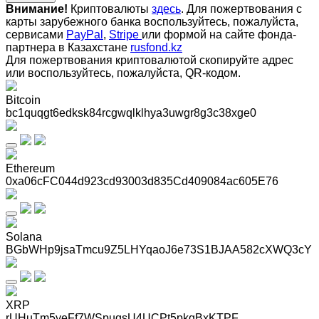
Внимание!
Криптовалюты
здесь
. Для пожертвования с
карты зарубежного банка воспользуйтесь, пожалуйста,
сервисами
PayPal
,
Stripe
или формой на сайте фонда-
партнера в Казахстане
rusfond.kz
Для пожертвования криптовалютой скопируйте адрес
или воспользуйтесь, пожалуйста, QR-кодом
.
Bitcoin
bc1quqgt6edksk84rcgwqlklhya3uwgr8g3c38xge0
Ethereum
0xa06cFC044d923cd93003d835Cd409084ac605E76
Solana
BGbWHp9jsaTmcu9Z5LHYqaoJ6e73S1BJAA582cXWQ3cY
XRP
rUHuTm5yeFf7WSpuqsU4UCPt5pkqBxKTPF