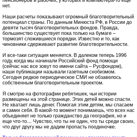
пенсионеров и рабочих, у которых и компьютера-то еще
нет.
Наши расчеты показывают огромный благотворительный
потенциал страны. По данным Минюста РФ, в России до
девяти тысяч благотворительных фондов. Правда,
большинство существует пока только на бумаге –
тормозят сложившиеся порядки. Известно и то, как
чиновники сдерживают развитие благотворительности.
И все-таки ситуация меняется. В далеком теперь 1996
году, когда мы начинали Российский фонд помощи
(сейчас нас все зовут по имени сайта – Русфондом),
наши публикации называли газетным снобизмом.
Сегодня редкое периодическое СМИ не обзавелось
собственным благотворительным проектом.
Я смотрю на фотографии ребятишек, чьи истории
размещены на этой странице. Этих детей можно спасти.
Не хватает лишь денег. Помогая этим детям, мы спасаем
и самих себя. В какой-то момент понимаешь, что всех нас
объединяет не только гражданство да география, но и
еще что-то… Чувство, что ты не один, что ты среди своих,
что друг другу мы не дадим пропасть поодиночке.