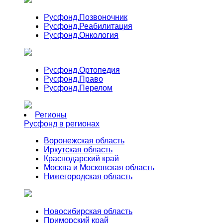
Русфонд.
Позвоночник
Русфонд.
Реабилитация
Русфонд.
Онкология
Русфонд.
Ортопедия
Русфонд.
Право
Русфонд.
Перелом
Регионы
Русфонд в регионах
Воронежская область
Иркутская область
Краснодарский край
Москва и Московская область
Нижегородская область
Новосибирская область
Приморский край