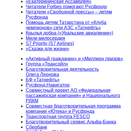
«Екатерининская Ассамблея»
Читатели Forbes помогают Русфонду
Читатели «Свободной прессы» – детям
Русфонда
Помощь детям Татарстана от «Клуба
чемпионов» сети АЗС «Татнефть»
Крылья добра («Уральские авиалинии»)
Мили милосердия
S7 Priority (S7 Airlines)
«Сказки для жизни»
«Активный гражданин» и «Миллион призов»
Группа «Трансойл»
Благотворительная деятельность
Олега Леонова
БФ «Татнефть»
Русфонд.Навигатор
Совместный проект АО «Федеральная
пассажирская компания» и Национального
РДКМ
Совместная благотворительная программа
компании «Ютека» и Русфонда
Транспортная группа FESCO
Благотворительный сервис Альфа-Банка
Сбербанк