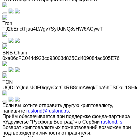
Tron
TJ2bEnctTjuu4LWgv7SyUdNQ8sHW6ACywT
BNB Chain
0xa06cFC044d923cd93003d835Cd409084ac605E76
TON
UQDLYQruUJOF0iqryrCcrCkRB8dmAWqkTba5hTSOaL1SHf
Если вы хотите отправить другую криптовалюту,
напишите
rusfond@rusfond.rs
.
Приём обеспечивается при поддержке фонда-партнера
«Удружење "Русфонд Београд"» в Сербии
rusfond.rs
Возврат криптовалютных пожертвований возможен при
подтверждении личности отправителя.