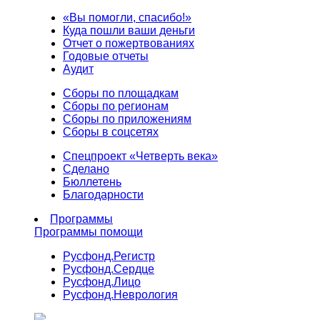
«Вы помогли, спасибо!»
Куда пошли ваши деньги
Отчет о пожертвованиях
Годовые отчеты
Аудит
Сборы по площадкам
Сборы по регионам
Сборы по приложениям
Сборы в соцсетях
Спецпроект «Четверть века»
Сделано
Бюллетень
Благодарности
Программы
Программы помощи
Русфонд.
Регистр
Русфонд.
Сердце
Русфонд.
Лицо
Русфонд.
Неврология