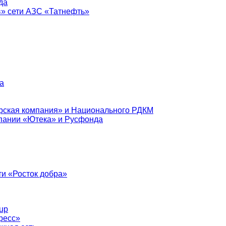
да
в» сети АЗС «Татнефть»
а
рская компания» и Национального РДКМ
пании «Ютека» и Русфонда
и «Росток добра»
up
ресс»