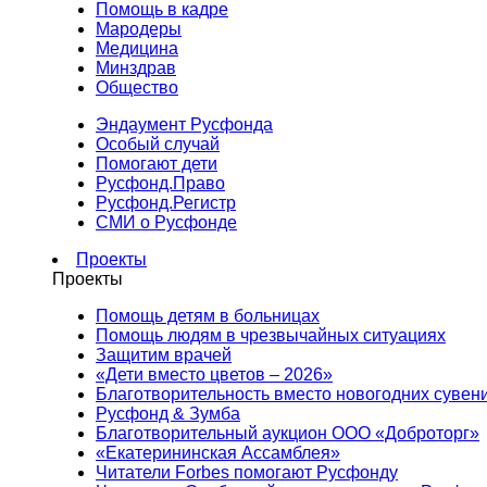
Помощь в кадре
Мародеры
Медицина
Минздрав
Общество
Эндаумент Русфонда
Особый случай
Помогают дети
Русфонд.Право
Русфонд.Регистр
СМИ о Русфонде
Проекты
Проекты
Помощь детям в больницах
Помощь людям в чрезвычайных ситуациях
Защитим врачей
«Дети вместо цветов – 2026»
Благотворительность вместо новогодних сувен
Русфонд & Зумба
Благотворительный аукцион ООО «Доброторг»
«Екатерининская Ассамблея»
Читатели Forbes помогают Русфонду