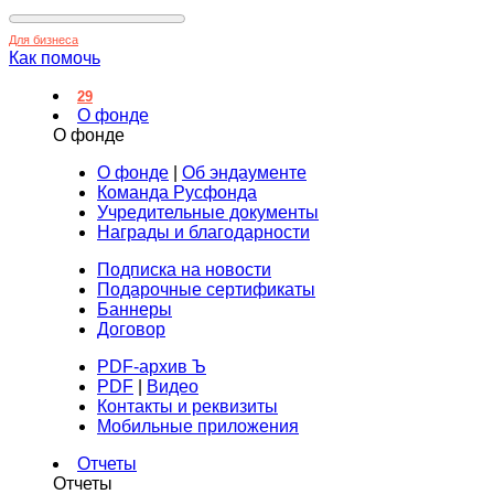
Для бизнеса
Как помочь
29
О фонде
О фонде
О фонде
|
Об эндаументе
Команда Русфонда
Учредительные документы
Награды и благодарности
Подписка на новости
Подарочные сертификаты
Баннеры
Договор
PDF-архив Ъ
PDF
|
Видео
Контакты и реквизиты
Мобильные приложения
Отчеты
Отчеты