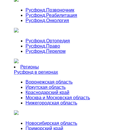
Русфонд.
Позвоночник
Русфонд.
Реабилитация
Русфонд.
Онкология
Русфонд.
Ортопедия
Русфонд.
Право
Русфонд.
Перелом
Регионы
Русфонд в регионах
Воронежская область
Иркутская область
Краснодарский край
Москва и Московская область
Нижегородская область
Новосибирская область
Приморский край