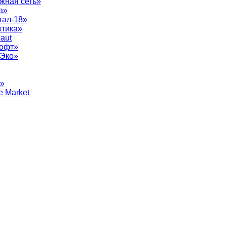
жная сеть»
а»
тал-18»
ктика»
aut
софт»
рЭко»
т»
e Market