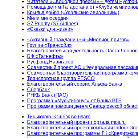
Читатели «Свободной прессы» – детям Русфон
Помощь детям Татарстана от «Клуба чемпионо
Крылья добра («Уральские авиалинии»)
Мили милосердия
S7 Priority (S7 Airlines)
«Сказки для жизни»
«Активный гражданин» и «Миллион призов»
Группа «Трансойл»
Благотворительная деятельность Олега Леонов
БФ «Татнефть»
Русфонд.Навигатор
Совместный проект АО «Федеральная пассажи
Совместная благотворительная программа ком
Транспортная группа FESCO
Благотворительный сервис Альфа-Банка
Сбербанк
РНКБ Банк (ПАО)
Программа «Мультибонус» от Банка ВТБ
Программа помощи детям Свердловской област
Тинькофф. Кэшбэк во благо
Благотворительный проект портала mos.ru
Благотворительный проект компании Indoor Gro
Благотворительные программы ГК «Кредитэксп