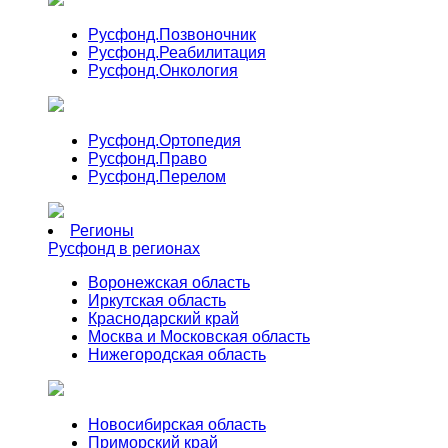
Русфонд.
Позвоночник
Русфонд.
Реабилитация
Русфонд.
Онкология
Русфонд.
Ортопедия
Русфонд.
Право
Русфонд.
Перелом
Регионы
Русфонд в регионах
Воронежская область
Иркутская область
Краснодарский край
Москва и Московская область
Нижегородская область
Новосибирская область
Приморский край