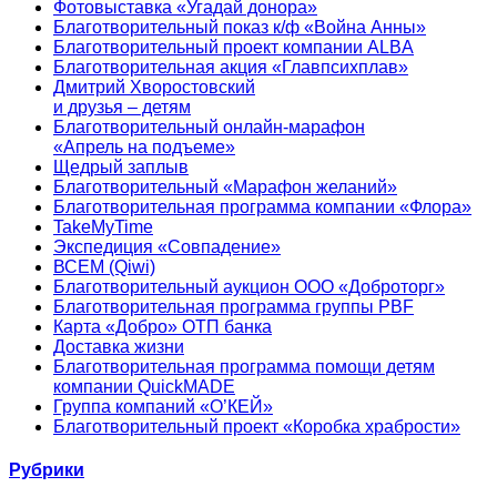
Фотовыставка «Угадай донора»
Благотворительный показ к/ф «Война Анны»
Благотворительный проект компании ALBA
Благотворительная акция «Главпсихплав»
Дмитрий Хворостовский
и друзья – детям
Благотворительный онлайн‑марафон
«Апрель на подъеме»
Щедрый заплыв
Благотворительный «Марафон желаний»
Благотворительная программа компании «Флора»
TakeMyTime
Экспедиция «Совпадение»
ВСЕМ (Qiwi)
Благотворительный аукцион ООО «Доброторг»
Благотворительная программа группы PBF
Карта «Добро» ОТП банка
Доставка жизни
Благотворительная программа помощи детям
компании QuickMADE
Группа компаний «О’КЕЙ»
Благотворительный проект «Коробка храбрости»
Рубрики