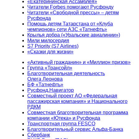
«Екатерининская Ассамблея»
Читатели Forbes помогают Русфонду
Читатели «Свободной прессы» – детям
Русфонда
Помощь детям Татарстана от «Клуба
чемпионов» сети АЗС «Татнефть»
Крылья добра («Уральские авиалинии»)
Мили милосердия
S7 Priority (S7 Airlines)
«Сказки для жизни»
«Активный гражданин» и «Миллион призов»
Группа «Трансойл»
Благотворительная деятельность
Олега Леонова
БФ «Татнефть»
Русфонд.Навигатор
Совместный проект АО «Федеральная
пассажирская компания» и Национального
РДКМ
Совместная благотворительная программа
компании «Ютека» и Русфонда
Транспортная группа FESCO
Благотворительный сервис Альфа-Банка
Сбербанк