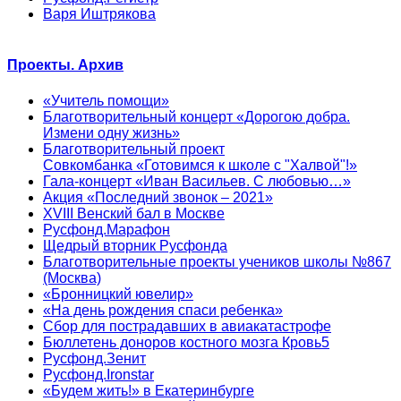
Варя Иштрякова
Проекты. Архив
«Учитель помощи»
Благотворительный концерт «Дорогою добра.
Измени одну жизнь»
Благотворительный проект
Совкомбанка «Готовимся к школе с "Халвой"!»
Гала-концерт «Иван Васильев. С любовью…»
Акция «Последний звонок – 2021»
XVIII Венский бал в Москве
Русфонд.Марафон
Щедрый вторник Русфонда
Благотворительные проекты учеников школы №867
(Москва)
«Бронницкий ювелир»
«На день рождения спаси ребенка»
Сбор для пострадавших в авиакатастрофе
Бюллетень доноров костного мозга Кровь5
Русфонд.Зенит
Русфонд.Ironstar
«Будем жить!» в Екатеринбурге