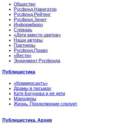
Общество
Русфонд.Навигатор
Русфонд.Рейтинг
Русфонд.Зенит
Информбюро
Словарь
«Дети вместо цветов»
Наши авторы
Партнеры
Русфонд.Право
«Вести»
Эндаумент Русфонда
Публицистика
«Коммерсантъ»
Драмы в письмах
Катя Богунова и её дети
Мародеры
Жизнь. Продолжение следует
Публицистика. Архив