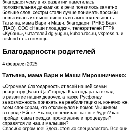
благодаря чему в их развитии наметилась
положительная динамика: в речи появилось заметно
больше слов, сестры стали лучше понимать просьбы,
повысилась их выносливость и самостоятельность.
Татьяна, мама Вари и Маши, благодарит РНКБ Банк
(ПАО), ООО «Наши площадки», телезрителей ГТРК
«Кубань», читателей dg-yug.ru, kuban.rbc.ru, vkpress.ru и
rusfond.ru за помощь.
Благодарности родителей
4 февраля 2025
Татьяна, мама Вари и Маши Мирошниченко:
«Огромная благодарность от всей нашей семьи
реацентру „БлагоДар“ города Краснодара за вклад
в развитие наших девочек, а также Русфонду
за возможность приехать на реабилитацию и, конечно же,
всем спонсорам, кто откликнулся и помог. Мы живем
в городе Ейске. Ехали, переживая: как все будет? как
пройдет сама поездка, проживание и процедуры?
справятся ли наши малышки?
Спасибо огромное! Здесь столько специалистов. Все они