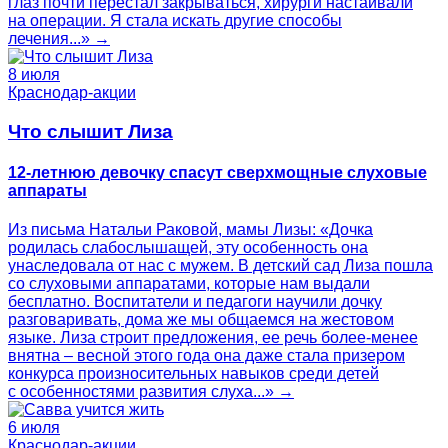
глаз почти перестал закрываться, хирурги настаивали
на операции. Я стала искать другие способы
лечения...» →
8 июля
Краснодар-акции
Что слышит Лиза
12-летнюю девочку спасут сверхмощные слуховые
аппараты
Из письма Натальи Раковой, мамы Лизы: «Дочка
родилась слабослышащей, эту особенность она
унаследовала от нас с мужем. В детский сад Лиза пошла
со слуховыми аппаратами, которые нам выдали
бесплатно. Воспитатели и педагоги научили дочку
разговаривать, дома же мы общаемся на жестовом
языке. Лиза строит предложения, ее речь более-менее
внятна – весной этого года она даже стала призером
конкурса произносительных навыков среди детей
с особенностями развития слуха...» →
6 июля
Краснодар-акции