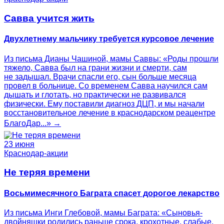
Савва учится жить
Двухлетнему мальчику требуется курсовое лечение
Из письма Дианы Чашиной, мамы Саввы: «Роды прошли
тяжело, Савва был на грани жизни и смерти, сам
не задышал. Врачи спасли его, сын больше месяца
провел в больнице. Со временем Савва научился сам
дышать и глотать, но практически не развивался
физически. Ему поставили диагноз ДЦП, и мы начали
восстановительное лечение в краснодарском реацентре
БлагоДар...» →
23 июня
Краснодар-акции
Не теряя времени
Восьмимесячного Баграта спасет дорогое лекарство
Из письма Инги Глебовой, мамы Баграта: «Сыновья-
двойняшки родились раньше срока, крохотные, слабые,