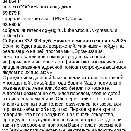
34 864 ₽
внесло ООО «Наши площадки»
59 879 ₽
собрали телезрители ГТРК «Кубань»
93 560 ₽
собрали читатели dg-yug.ru, kuban.rbc.ru, vkpress.ru и
rusfond.ru
Собрано 332 303 руб. Начало лечения в январе–2025
Если не будет ваших возражений, «излишки» пойдут на
реализацию нашей программы «Организация
пожертвований при помощи средств массовой
информации и интернета от физических и юридических
лиц для оказания адресной помощи остронуждающимся
людям по их письмам»
С рождением дочерей-близняшек мы стали счастливой
многодетной семьей. До года Варя и Маша нормально
развивались, лепетали, бойко бегали по комнате.
А потом неожиданно случился перелом, словно детей
в один день подменили. Обе перестали есть, спать,
откликаться на наши голоса, разучились пользоваться
горшком, забыли об игрушках. Первое время врачи
говорили, что все наладится, назначали лекарства,
процедуры, но улучшений не было: до трех лет дочери
так и не заговорили, при этом Варя стала агрессивной,
у обеих участились истерики, накормить и уложить спать