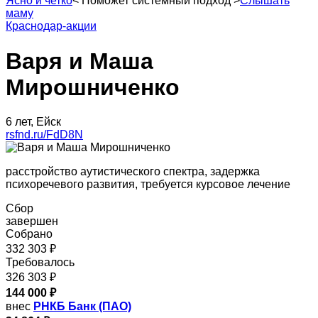
Ясно и четко
<
Поможет системный подход
>
Слышать
маму
Краснодар-акции
Варя и Маша
Мирошниченко
6 лет, Ейск
rsfnd.ru/FdD8N
расстройство аутистического спектра, задержка
психоречевого развития, требуется курсовое лечение
Сбор
завершен
Собрано
332 303 ₽
Требовалось
326 303 ₽
144 000 ₽
внес
РНКБ Банк (ПАО)