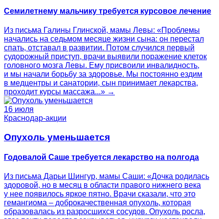
Семилетнему мальчику требуется курсовое лечение
Из письма Галины Глинской, мамы Левы: «Проблемы
начались на седьмом месяце жизни сына: он перестал
спать, отставал в развитии. Потом случился первый
судорожный приступ, врачи выявили поражение клеток
головного мозга Левы. Ему присвоили инвалидность,
и мы начали борьбу за здоровье. Мы постоянно ездим
в медцентры и санатории, сын принимает лекарства,
проходит курсы массажа...» →
16 июля
Краснодар-акции
Опухоль уменьшается
Годовалой Саше требуется лекарство на полгода
Из письма Дарьи Шингур, мамы Саши: «Дочка родилась
здоровой, но в месяц в области правого нижнего века
у нее появилось яркое пятно. Врачи сказали, что это
гемангиома – доброкачественная опухоль, которая
образовалась из разросшихся сосудов. Опухоль росла,