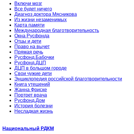
Включи мозг
Все будет ничего
Диагноз доктора Мясникова
Из жизни незаменимых
Карта памяти
Международная благотворительность
Окна Русфонда
Отцы и дети
Право на вычет
Прямая речь
Русфонд.Бабочки
Русфонд.ДЦП
ДЦП в большом городе
Свои чужие дети
Энциклопедия российской благотворительности
Книга утешений
Жанна Фриске
Портрет врача
Русфонд.Дом
История болезни
Несладкая жизнь
Национальный РДКМ