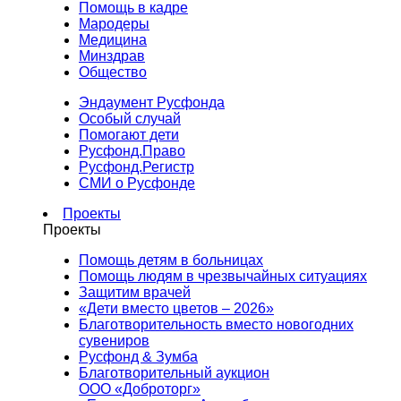
Помощь в кадре
Мародеры
Медицина
Минздрав
Общество
Эндаумент Русфонда
Особый случай
Помогают дети
Русфонд.Право
Русфонд.Регистр
СМИ о Русфонде
Проекты
Проекты
Помощь детям в больницах
Помощь людям в чрезвычайных ситуациях
Защитим врачей
«Дети вместо цветов – 2026»
Благотворительность вместо новогодних
сувениров
Русфонд & Зумба
Благотворительный аукцион
ООО «Доброторг»