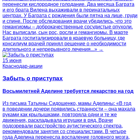
перенесли кислородное голодание. Два месяца Баграта
и его брата Вилена выхаживали в перинатальных
центрах. У Баграта с рождения были пятна на лице, груди
и спине. После обследования врачи убедились, что это
гемангиомы – доброкачественные сосудистые опухоли.
Нас выписали, сын рос, росли и гемангиомы. В марте
Баграта госпитализировали в краевую больницу, где
консилиум врачей принял решение о необходимости
длительного и непрерывного лечения...» →
15 июня
Краснодар-акции
Забыть о приступах
Восьмилетней Аделине требуется лекарство на год
Из письма Татьяны Сидошенко, мамы Аделины: «В год
в поведении дочери появились странности – она махала
руками как крылышками, повторяла одни и те же
движения, раскладывала игрушки в ряд. Врачи
подозревали расстройство аутистического спектра,
рекомендовали занятия со специалистами. В четыре
года Аделина перенесла воспаление головного мозга,