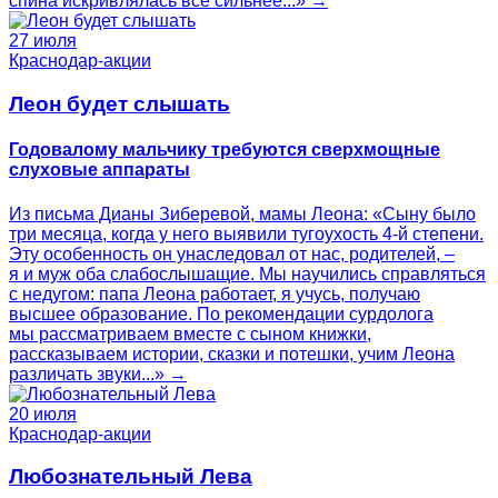
спина искривлялась все сильнее...» →
27 июля
Краснодар-акции
Леон будет слышать
Годовалому мальчику требуются сверхмощные
слуховые аппараты
Из письма Дианы Зиберевой, мамы Леона: «Сыну было
три месяца, когда у него выявили тугоухость 4-й степени.
Эту особенность он унаследовал от нас, родителей, –
я и муж оба слабослышащие. Мы научились справляться
с недугом: папа Леона работает, я учусь, получаю
высшее образование. По рекомендации сурдолога
мы рассматриваем вместе с сыном книжки,
рассказываем истории, сказки и потешки, учим Леона
различать звуки...» →
20 июля
Краснодар-акции
Любознательный Лева