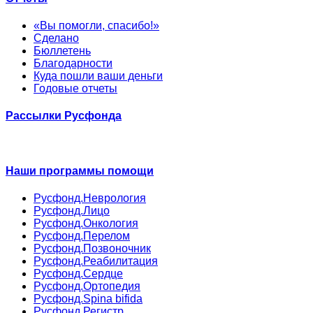
«Вы помогли, спасибо!»
Сделано
Бюллетень
Благодарности
Куда пошли ваши деньги
Годовые отчеты
Рассылки Русфонда
Наши программы помощи
Русфонд.Неврология
Русфонд.Лицо
Русфонд.Онкология
Русфонд.Перелом
Русфонд.Позвоночник
Русфонд.Реабилитация
Русфонд.Сердце
Русфонд.Ортопедия
Русфонд.Spina bifida
Русфонд.Регистр