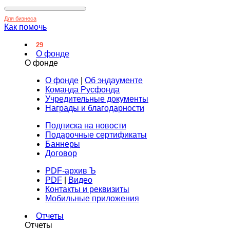
Для бизнеса
Как помочь
29
О фонде
О фонде
О фонде
|
Об эндаументе
Команда Русфонда
Учредительные документы
Награды и благодарности
Подписка на новости
Подарочные сертификаты
Баннеры
Договор
PDF-архив Ъ
PDF
|
Видео
Контакты и реквизиты
Мобильные приложения
Отчеты
Отчеты