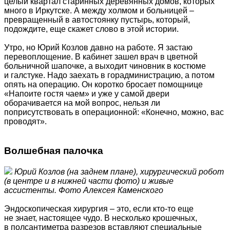
целый квартал старинных деревянных домов, которых
много в Иркутске. А между холмом и больницей –
превращенный в автостоянку пустырь, который,
подождите, еще скажет слово в этой истории.
Утро, но Юрий Козлов давно на работе. Я застаю
перевоплощение. В кабинет зашел врач в цветной
больничной шапочке, а выходит чиновник в костюме
и галстуке. Надо заехать в горадминистрацию, а потом
опять на операцию. Он коротко бросает помощнице
«Напоите гостя чаем» и уже у самой двери
оборачивается на мой вопрос, нельзя ли
поприсутствовать в операционной: «Конечно, можно, вас
проводят».
Волшебная палочка
Юрий Козлов (на заднем плане), хирургический робот
(в центре и в нижней части фото) и живые
ассистенты. Фото Алексея Каменского
Эндоскопическая хирургия – это, если кто-то еще
не знает, настоящее чудо. В несколько крошечных,
в полсантиметра разрезов вставляют специальные