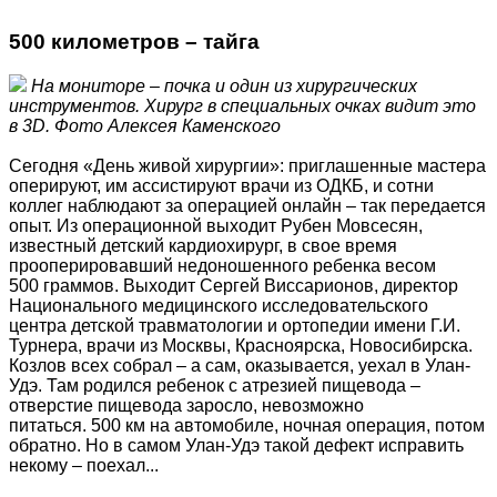
500 километров – тайга
На мониторе – почка и один из хирургических
инструментов. Хирург в специальных очках видит это
в 3D. Фото Алексея Каменского
Сегодня «День живой хирургии»: приглашенные мастера
оперируют, им ассистируют врачи из ОДКБ, и сотни
коллег наблюдают за операцией онлайн – так передается
опыт. Из операционной выходит Рубен Мовсесян,
известный детский кардиохирург, в свое время
прооперировавший недоношенного ребенка весом
500 граммов. Выходит Сергей Виссарионов, директор
Национального медицинского исследовательского
центра детской травматологии и ортопедии имени Г.И.
Турнера, врачи из Москвы, Красноярска, Новосибирска.
Козлов всех собрал – а сам, оказывается, уехал в Улан-
Удэ. Там родился ребенок с атрезией пищевода –
отверстие пищевода заросло, невозможно
питаться. 500 км на автомобиле, ночная операция, потом
обратно. Но в самом Улан-Удэ такой дефект исправить
некому – поехал...