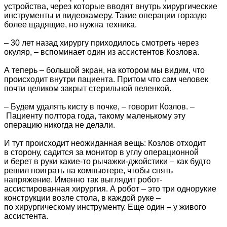
устройства, через которые вводят внутрь хирургические
инструменты и видеокамеру. Такие операции гораздо
более щадящие, но нужна техника.
– 30 лет назад хирургу приходилось смотреть через
окуляр, – вспоминает один из ассистентов Козлова.
А теперь – большой экран, на котором мы видим, что
происходит внутри пациента. Притом что сам человек
почти целиком закрыт стерильной пеленкой.
– Будем удалять кисту в почке, – говорит Козлов. –
Пациенту полтора года, такому маленькому эту
операцию никогда не делали.
И тут происходит неожиданная вещь: Козлов отходит
в сторону, садится за монитор в углу операционной
и берет в руки какие-то рычажки-джойстики – как будто
решил поиграть на компьютере, чтобы снять
напряжение. Именно так выглядит робот-
ассистированная хирургия. А робот – это три однорукие
конструкции возле стола, в каждой руке –
по хирургическому инструменту. Еще один – у живого
ассистента.