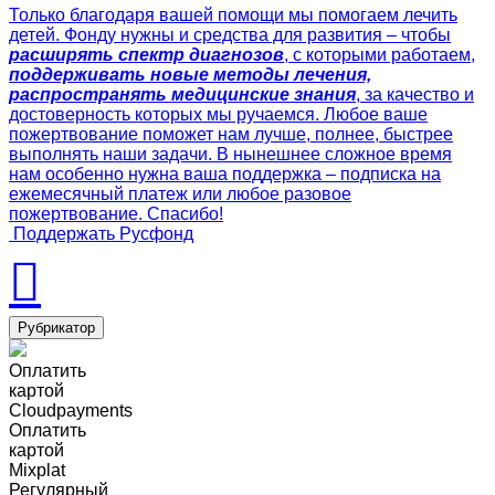
Только благодаря вашей помощи мы помогаем лечить
детей. Фонду нужны и средства для развития – чтобы
расширять спектр диагнозов
, с которыми работаем,
поддерживать новые методы лечения,
распространять медицинские знания
, за качество и
достоверность которых мы ручаемся. Любое ваше
пожертвование поможет нам лучше, полнее, быстрее
выполнять наши задачи. В нынешнее сложное время
нам особенно нужна ваша поддержка – подписка на
ежемесячный платеж или любое разовое
пожертвование. Спасибо!
Поддержать Русфонд
Рубрикатор
Оплатить
картой
Cloudpayments
Оплатить
картой
Mixplat
Регулярный