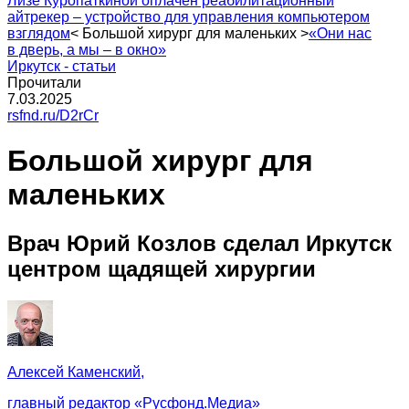
Лизе Куропаткиной оплачен реабилитационный
айтрекер – устройство для управления компьютером
взглядом
<
Большой хирург для маленьких
>
«Они нас
в дверь, а мы – в окно»
Иркутск - статьи
Прочитали
7.03.2025
rsfnd.ru/D2rCr
Большой хирург для
маленьких
Врач Юрий Козлов сделал Иркутск
центром щадящей хирургии
Алексей Каменский,
главный редактор «Русфонд.Медиа»