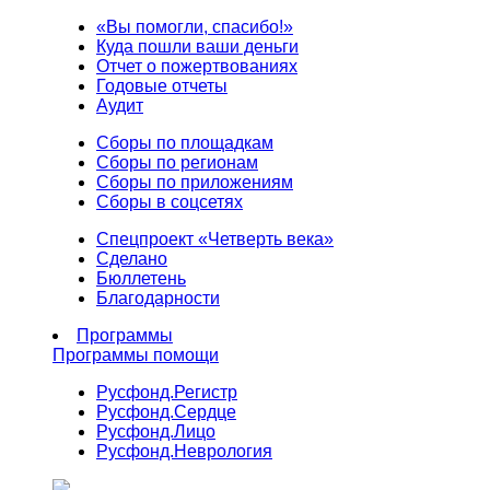
«Вы помогли, спасибо!»
Куда пошли ваши деньги
Отчет о пожертвованиях
Годовые отчеты
Аудит
Сборы по площадкам
Сборы по регионам
Сборы по приложениям
Сборы в соцсетях
Спецпроект «Четверть века»
Сделано
Бюллетень
Благодарности
Программы
Программы помощи
Русфонд.
Регистр
Русфонд.
Сердце
Русфонд.
Лицо
Русфонд.
Неврология