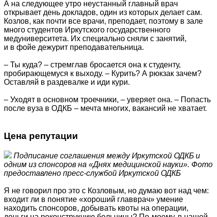
А на следующее утро неустанный главный врач
открывает день докладов, один из которых делает сам.
Козлов, как почти все врачи, преподает, поэтому в зале
много студентов Иркутского государственного
медуниверситета. Их специально сняли с занятий,
и в фойе дежурит преподавательница.
– Ты куда? – стремглав бросается она к студенту,
пробирающемуся к выходу. – Курить? А рюкзак зачем?
Оставляй в раздевалке и иди кури.
– Уходят в основном троечники, – уверяет она. – Попасть
после вуза в ОДКБ – мечта многих, вакансий не хватает.
Цена репутации
Подписание соглашения между Иркутской ОДКБ и
одним из спонсоров на «Днях медицинской науки». Фото
предоставлено пресс-службой Иркутской ОДКБ
Я не говорил про это с Козловым, но думаю вот над чем:
входит ли в понятие «хороший главврач» умение
находить спонсоров, добывать квоты на операции,
деньги на реконструкцию больницы? По-моему, в нашей