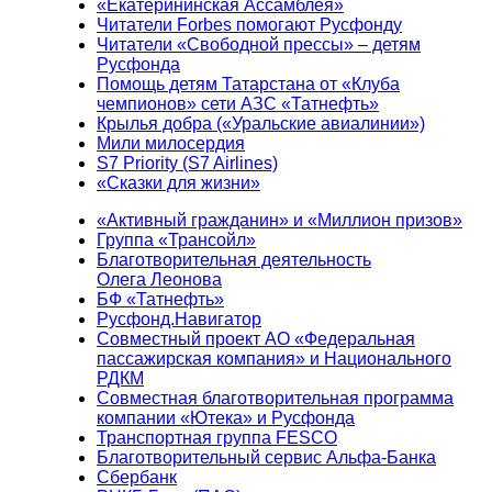
«Екатерининская Ассамблея»
Читатели Forbes помогают Русфонду
Читатели «Свободной прессы» – детям
Русфонда
Помощь детям Татарстана от «Клуба
чемпионов» сети АЗС «Татнефть»
Крылья добра («Уральские авиалинии»)
Мили милосердия
S7 Priority (S7 Airlines)
«Сказки для жизни»
«Активный гражданин» и «Миллион призов»
Группа «Трансойл»
Благотворительная деятельность
Олега Леонова
БФ «Татнефть»
Русфонд.Навигатор
Совместный проект АО «Федеральная
пассажирская компания» и Национального
РДКМ
Совместная благотворительная программа
компании «Ютека» и Русфонда
Транспортная группа FESCO
Благотворительный сервис Альфа-Банка
Сбербанк