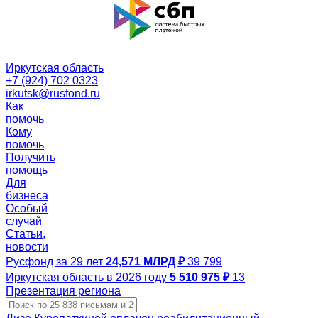
Иркутская область
+7 (924) 702 0323
irkutsk@rusfond.ru
Как
помочь
Кому
помочь
Получить
помощь
Для
бизнеса
Особый
случай
Статьи,
новости
Русфонд за 29 лет
24,571 МЛРД ₽
39 799
Иркутская область в 2026 году
5 510 975 ₽
13
Презентация региона