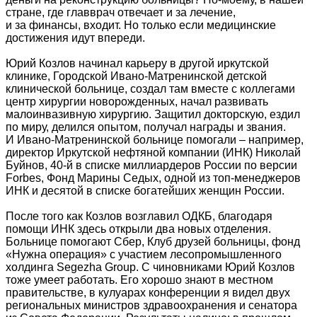
стране, где главврач отвечает и за лечение,
и за финансы, входит. Но только если медицинские
достижения идут впереди.
Юрий Козлов начинал карьеру в другой иркутской
клинике, Городской Ивано-Матренинской детской
клинической больнице, создал там вместе с коллегами
центр хирургии новорожденных, начал развивать
малоинвазивную хирургию. Защитил докторскую, ездил
по миру, делился опытом, получал награды и звания.
И Ивано-Матренинской больнице помогали – например,
директор Иркутской нефтяной компании (ИНК) Николай
Буйнов, 40-й в списке миллиардеров России по версии
Forbes, Фонд Марины Седых, одной из топ‑менеджеров
ИНК и десятой в списке богатейших женщин России.
После того как Козлов возглавил ОДКБ, благодаря
помощи ИНК здесь открыли два новых отделения.
Больнице помогают Сбер, Клуб друзей больницы, фонд
«Нужна операция» с участием лесопромышленного
холдинга Segezha Group. С чиновниками Юрий Козлов
тоже умеет работать. Его хорошо знают в местном
правительстве, в кулуарах конференции я видел двух
региональных министров здравоохранения и сенатора