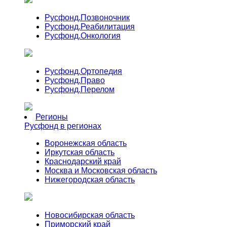
Русфонд.
Позвоночник
Русфонд.
Реабилитация
Русфонд.
Онкология
Русфонд.
Ортопедия
Русфонд.
Право
Русфонд.
Перелом
Регионы
Русфонд в регионах
Воронежская область
Иркутская область
Краснодарский край
Москва и Московская область
Нижегородская область
Новосибирская область
Приморский край