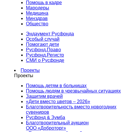
Помощь в кадре
Мародеры
Медицина
Минздрав
Общество
Эндаумент Русфонда
Особый случай
Помогают дети
Русфонд.Право
Русфонд.Регистр
СМИ о Русфонде
Проекты
Проекты
Помощь детям в больницах
Помощь людям в чрезвычайных ситуациях
Защитим врачей
«Дети вместо цветов – 2026»
Благотворительность вместо новогодних
сувениров
Русфонд & Зумба
Благотворительный аукцион
ООО «Доброторг»