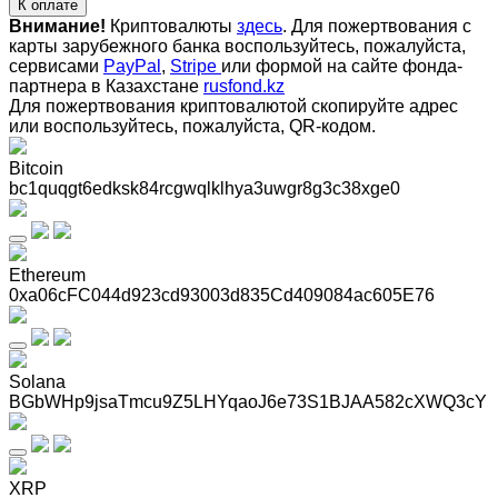
К оплате
Внимание!
Криптовалюты
здесь
. Для пожертвования с
карты зарубежного банка воспользуйтесь, пожалуйста,
сервисами
PayPal
,
Stripe
или формой на сайте фонда-
партнера в Казахстане
rusfond.kz
Для пожертвования криптовалютой скопируйте адрес
или воспользуйтесь, пожалуйста, QR-кодом
.
Bitcoin
bc1quqgt6edksk84rcgwqlklhya3uwgr8g3c38xge0
Ethereum
0xa06cFC044d923cd93003d835Cd409084ac605E76
Solana
BGbWHp9jsaTmcu9Z5LHYqaoJ6e73S1BJAA582cXWQ3cY
XRP