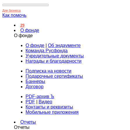
Для бизнеса
Как помочь
29
О фонде
О фонде
О фонде
|
Об эндаументе
Команда Русфонда
Учредительные документы
Награды и благодарности
Подписка на новости
Подарочные сертификаты
Баннеры
Договор
PDF-архив Ъ
PDF
|
Видео
Контакты и реквизиты
Мобильные приложения
Отчеты
Отчеты