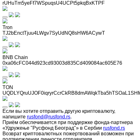
rUHuTm5yeFf7WSpuqsU4UCPt5pkqBxKTPF
Tron
TJ2bEnctTjuu4LWgv7SyUdNQ8sHW6ACywT
BNB Chain
0xa06cFC044d923cd93003d835Cd409084ac605E76
TON
UQDLYQruUJOF0iqryrCcrCkRB8dmAWqkTba5hTSOaL1SHf
Если вы хотите отправить другую криптовалюту,
напишите
rusfond@rusfond.rs
.
Приём обеспечивается при поддержке фонда-партнера
«Удружење "Русфонд Београд"» в Сербии
rusfond.rs
Возврат криптовалютных пожертвований возможен при
подтверждении личности отправителя.