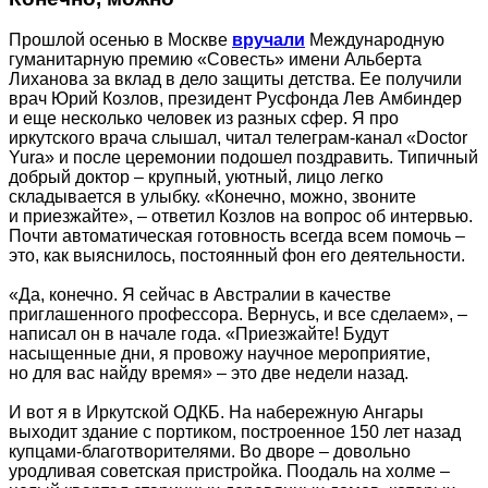
Прошлой осенью в Москве
вручали
Международную
гуманитарную премию «Совесть» имени Альберта
Лиханова за вклад в дело защиты детства. Ее получили
врач Юрий Козлов, президент Русфонда Лев Амбиндер
и еще несколько человек из разных сфер. Я про
иркутского врача слышал, читал телеграм-канал «Doctor
Yura» и после церемонии подошел поздравить. Типичный
добрый доктор – крупный, уютный, лицо легко
складывается в улыбку. «Конечно, можно, звоните
и приезжайте», – ответил Козлов на вопрос об интервью.
Почти автоматическая готовность всегда всем помочь –
это, как выяснилось, постоянный фон его деятельности.
«Да, конечно. Я сейчас в Австралии в качестве
приглашенного профессора. Вернусь, и все сделаем», –
написал он в начале года. «Приезжайте! Будут
насыщенные дни, я провожу научное мероприятие,
но для вас найду время» – это две недели назад.
И вот я в Иркутской ОДКБ. На набережную Ангары
выходит здание с портиком, построенное 150 лет назад
купцами-благотворителями. Во дворе – довольно
уродливая советская пристройка. Поодаль на холме –