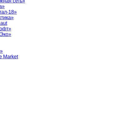
жная сеть»
а»
тал-18»
ктика»
aut
софт»
рЭко»
т»
e Market