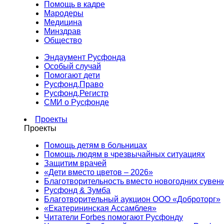
Помощь в кадре
Мародеры
Медицина
Минздрав
Общество
Эндаумент Русфонда
Особый случай
Помогают дети
Русфонд.Право
Русфонд.Регистр
СМИ о Русфонде
Проекты
Проекты
Помощь детям в больницах
Помощь людям в чрезвычайных ситуациях
Защитим врачей
«Дети вместо цветов – 2026»
Благотворительность вместо новогодних сувен
Русфонд & Зумба
Благотворительный аукцион ООО «Доброторг»
«Екатерининская Ассамблея»
Читатели Forbes помогают Русфонду