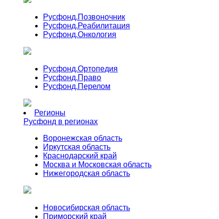
Русфонд.
Позвоночник
Русфонд.
Реабилитация
Русфонд.
Онкология
Русфонд.
Ортопедия
Русфонд.
Право
Русфонд.
Перелом
Регионы
Русфонд в регионах
Воронежская область
Иркутская область
Краснодарский край
Москва и Московская область
Нижегородская область
Новосибирская область
Приморский край