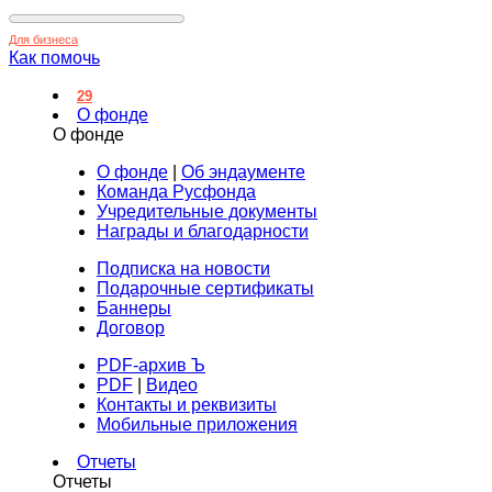
Для бизнеса
Как помочь
29
О фонде
О фонде
О фонде
|
Об эндаументе
Команда Русфонда
Учредительные документы
Награды и благодарности
Подписка на новости
Подарочные сертификаты
Баннеры
Договор
PDF-архив Ъ
PDF
|
Видео
Контакты и реквизиты
Мобильные приложения
Отчеты
Отчеты