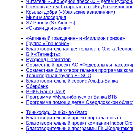
Читатели «Свободной прессы» – детям Русфон
Помощь детям Татарстана от «Клуба чемпионо
Крылья добра («Уральские авиалинии»)
Мили милосердия
S7 Priority (S7 Airlines)
«Сказки для жизни»
«Активный гражданин» и «Миллион призов»
Группа «Трансойл»
Благотворительная деятельность Олега Леонов
БФ «Татнефть»
Русфонд.Навигатор
Совместный проект АО «Федеральная пассажи
Совместная благотворительная программа ком
Транспортная группа FESCO
Благотворительный сервис Альфа-Банка
Сбербанк
РНКБ Банк (ПАО)
Программа «Мультибонус» от Банка ВТБ
Программа помощи детям Свердловской област
Тинькофф. Кэшбэк во благо
Благотворительный проект портала mos.ru
Благотворительный проект компании Indoor Gro
Благотворительные программы ГК «Кредитэксп