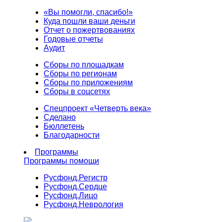
«Вы помогли, спасибо!»
Куда пошли ваши деньги
Отчет о пожертвованиях
Годовые отчеты
Аудит
Сборы по площадкам
Сборы по регионам
Сборы по приложениям
Сборы в соцсетях
Спецпроект «Четверть века»
Сделано
Бюллетень
Благодарности
Программы
Программы помощи
Русфонд.
Регистр
Русфонд.
Сердце
Русфонд.
Лицо
Русфонд.
Неврология