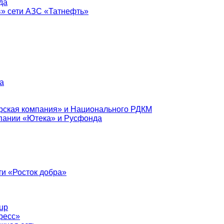
да
в» сети АЗС «Татнефть»
а
рская компания» и Национального РДКМ
пании «Ютека» и Русфонда
и «Росток добра»
up
ресс»