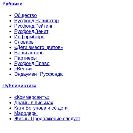
Рубрики
Общество
Русфонд.Навигатор
Русфонд.Рейтинг
Русфонд.Зенит
Информбюро
Словарь
«Дети вместо цветов»
Наши авторы
Партнеры
Русфонд.Право
«Вести»
Эндаумент Русфонда
Публицистика
«Коммерсантъ»
Драмы в письмах
Катя Богунова и её дети
Мародеры
Жизнь. Продолжение следует