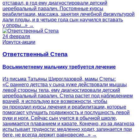
отставал, в год ему диагностировали детский
церебральный паралич. Постоянные курсы
реабилитации, массажа, занятия лечебной физкультурой
дали плоды, и в четыре года сын научился вставать
у опоры...» →
24 февраля
Иркутск-акции
Ответственный Степа
Восьмилетнему мальчику требуется лечение
Из письма Татьяны Широглазовой, мамы Степы:
«С раннего детства у сына хуже действовали мышцы
левой стороны тела, ему диагностировали детский
церебральный паралич. Степа растет под наблюдением
врачей, я использую все возможности, чтобы
он проходил курсы лечения и реабилитации, которые
помогают улучшить подвижность и послушность левой
руки и ноги. Сейчас сын учится в обычной школе,
занимается плаванием и карате. Конечно, из-за диагноза
испытывает трудности: медленно ходит, запинается при
беге, не всегда держит равновесие...» →