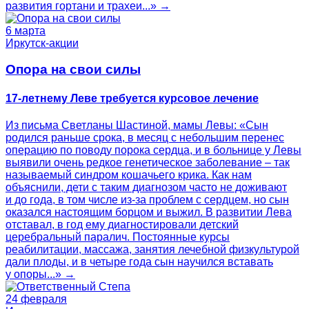
развития гортани и трахеи...» →
6 марта
Иркутск-акции
Опора на свои силы
17-летнему Леве требуется курсовое лечение
Из письма Светланы Шастиной, мамы Левы: «Сын
родился раньше срока, в месяц с небольшим перенес
операцию по поводу порока сердца, и в больнице у Левы
выявили очень редкое генетическое заболевание – так
называемый синдром кошачьего крика. Как нам
объяснили, дети с таким диагнозом часто не доживают
и до года, в том числе из-за проблем с сердцем, но сын
оказался настоящим борцом и выжил. В развитии Лева
отставал, в год ему диагностировали детский
церебральный паралич. Постоянные курсы
реабилитации, массажа, занятия лечебной физкультурой
дали плоды, и в четыре года сын научился вставать
у опоры...» →
24 февраля