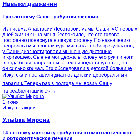
Навыки движения
Трехлетнему Саше требуется лечение
Из письма Анастасии Лесотовой, мамы Саши: «С первых
дней жизни сына меня беспокоило, что его голова
постоянно повернута в левую сторону. По назначению
невролога мы прошли курс массажа, но безрезультатно,
у Саши диагностировали мышечную дистонию
и кривошею. Сын не мог держать голову, его руки и ноги
всегда были напряжены, а тело иногда тянуло так, что
он сильно кричал. Его обследовали в детской больнице
Иркутска и поставили диагноз детский церебральный
паралич. Теперь раз в полгода мы возим Сашу
на реабилитацию...» →
1 июня
Иркутск-акции
Улыбка Мирона
14-летнему мальчику требуется стоматологическое
и ортодонтическое лечение