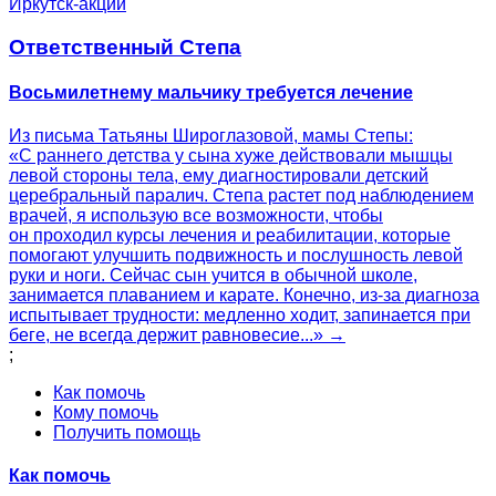
Иркутск-акции
Ответственный Степа
Восьмилетнему мальчику требуется лечение
Из письма Татьяны Широглазовой, мамы Степы:
«С раннего детства у сына хуже действовали мышцы
левой стороны тела, ему диагностировали детский
церебральный паралич. Степа растет под наблюдением
врачей, я использую все возможности, чтобы
он проходил курсы лечения и реабилитации, которые
помогают улучшить подвижность и послушность левой
руки и ноги. Сейчас сын учится в обычной школе,
занимается плаванием и карате. Конечно, из-за диагноза
испытывает трудности: медленно ходит, запинается при
беге, не всегда держит равновесие...» →
;
Как помочь
Кому помочь
Получить помощь
Как помочь