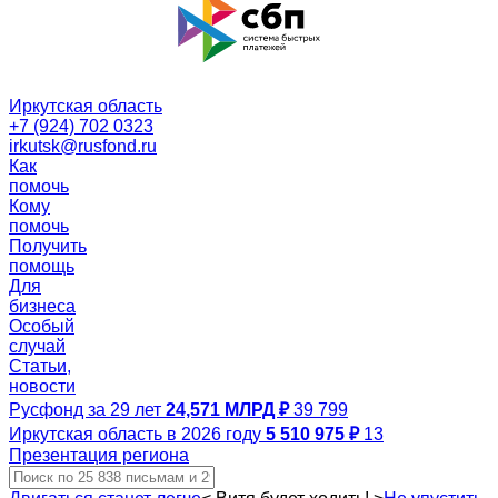
Иркутская область
+7 (924) 702 0323
irkutsk@rusfond.ru
Как
помочь
Кому
помочь
Получить
помощь
Для
бизнеса
Особый
случай
Статьи,
новости
Русфонд за 29 лет
24,571 МЛРД ₽
39 799
Иркутская область в 2026 году
5 510 975 ₽
13
Презентация региона