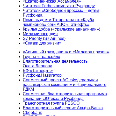
«Екатерининская Ассамблея»
Читатели Forbes помогают Русфонду
Читатели «Свободной прессы» – детям
Русфонда
Помощь детям Татарстана от «Клуба
чемпионов» сети АЗС «Татнефть»
Крылья добра («Уральские авиалинии»)
Мили милосердия
S7 Priority (S7 Airlines)
«Сказки для жизни»
«Активный гражданин» и «Миллион призов»
Группа «Трансойл»
Благотворительная деятельность
Олега Леонова
БФ «Татнефть»
Русфонд.Навигатор
Совместный проект АО «Федеральная
пассажирская компания» и Национального
РДКМ
Совместная благотворительная программа
компании «Ютека» и Русфонда
Транспортная группа FESCO
Благотворительный сервис Альфа-Банка
Сбербанк