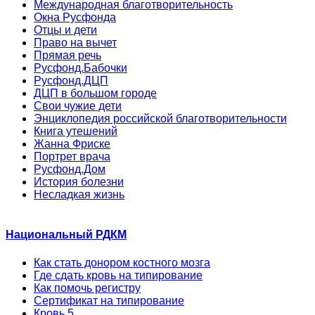
Международная благотворительность
Окна Русфонда
Отцы и дети
Право на вычет
Прямая речь
Русфонд.Бабочки
Русфонд.ДЦП
ДЦП в большом городе
Свои чужие дети
Энциклопедия российской благотворительности
Книга утешений
Жанна Фриске
Портрет врача
Русфонд.Дом
История болезни
Несладкая жизнь
Национальный РДКМ
Как стать донором костного мозга
Где сдать кровь на типирование
Как помочь регистру
Сертификат на типирование
Кровь 5