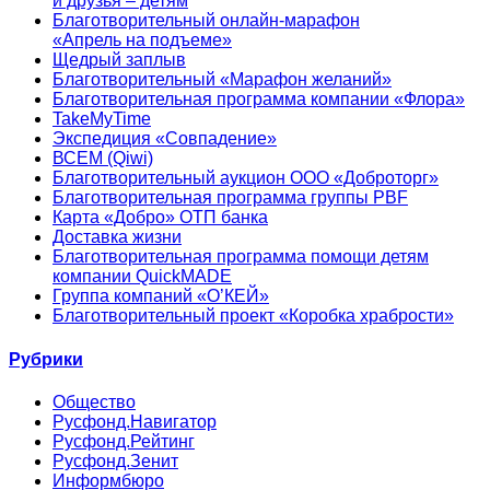
и друзья – детям
Благотворительный онлайн‑марафон
«Апрель на подъеме»
Щедрый заплыв
Благотворительный «Марафон желаний»
Благотворительная программа компании «Флора»
TakeMyTime
Экспедиция «Совпадение»
ВСЕМ (Qiwi)
Благотворительный аукцион ООО «Доброторг»
Благотворительная программа группы PBF
Карта «Добро» ОТП банка
Доставка жизни
Благотворительная программа помощи детям
компании QuickMADE
Группа компаний «О’КЕЙ»
Благотворительный проект «Коробка храбрости»
Рубрики
Общество
Русфонд.Навигатор
Русфонд.Рейтинг
Русфонд.Зенит
Информбюро