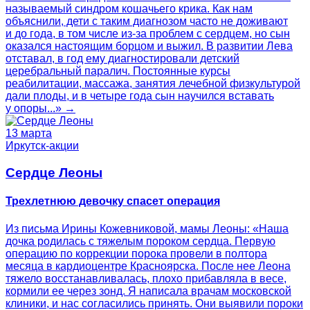
называемый синдром кошачьего крика. Как нам
объяснили, дети с таким диагнозом часто не доживают
и до года, в том числе из-за проблем с сердцем, но сын
оказался настоящим борцом и выжил. В развитии Лева
отставал, в год ему диагностировали детский
церебральный паралич. Постоянные курсы
реабилитации, массажа, занятия лечебной физкультурой
дали плоды, и в четыре года сын научился вставать
у опоры...» →
13 марта
Иркутск-акции
Сердце Леоны
Трехлетнюю девочку спасет операция
Из письма Ирины Кожевниковой, мамы Леоны: «Наша
дочка родилась с тяжелым пороком сердца. Первую
операцию по коррекции порока провели в полтора
месяца в кардиоцентре Красноярска. После нее Леона
тяжело восстанавливалась, плохо прибавляла в весе,
кормили ее через зонд. Я написала врачам московской
клиники, и нас согласились принять. Они выявили пороки