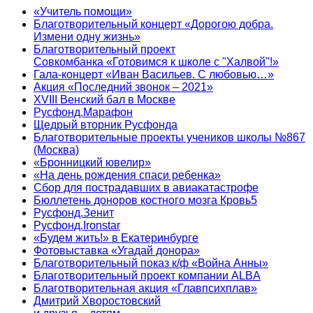
«Учитель помощи»
Благотворительный концерт «Дорогою добра.
Измени одну жизнь»
Благотворительный проект
Совкомбанка «Готовимся к школе с "Халвой"!»
Гала-концерт «Иван Васильев. С любовью…»
Акция «Последний звонок – 2021»
XVIII Венский бал в Москве
Русфонд.Марафон
Щедрый вторник Русфонда
Благотворительные проекты учеников школы №867
(Москва)
«Бронницкий ювелир»
«На день рождения спаси ребенка»
Сбор для пострадавших в авиакатастрофе
Бюллетень доноров костного мозга Кровь5
Русфонд.Зенит
Русфонд.Ironstar
«Будем жить!» в Екатеринбурге
Фотовыставка «Угадай донора»
Благотворительный показ к/ф «Война Анны»
Благотворительный проект компании ALBA
Благотворительная акция «Главпсихплав»
Дмитрий Хворостовский