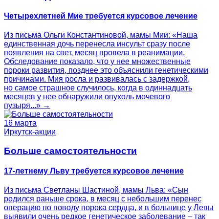
Четырехлетней Мие требуется курсовое лечение
Из письма Ольги Константиновой, мамы Мии: «Наша
единственная дочь перенесла инсульт сразу после
появления на свет, месяц провела в реанимации.
Обследование показало, что у нее множественные
пороки развития, позднее это объяснили генетическими
причинами. Мия росла и развивалась с задержкой,
но самое страшное случилось, когда в одиннадцать
месяцев у нее обнаружили опухоль мочевого
пузыря...» →
16 марта
Иркутск-акции
Больше самостоятельности
17-летнему Льву требуется курсовое лечение
Из письма Светланы Шастиной, мамы Льва: «Сын
родился раньше срока, в месяц с небольшим перенес
операцию по поводу порока сердца, и в больнице у Левы
выявили очень редкое генетическое заболевание – так