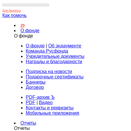
Для бизнеса
Как помочь
29
О фонде
О фонде
О фонде
|
Об эндаументе
Команда Русфонда
Учредительные документы
Награды и благодарности
Подписка на новости
Подарочные сертификаты
Баннеры
Договор
PDF-архив Ъ
PDF
|
Видео
Контакты и реквизиты
Мобильные приложения
Отчеты
Отчеты