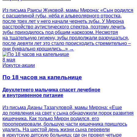
Из письма Раисы Жуковой, мамы Мирона: «Сын родился
с расщелиной губы, нёба и альвеолярного отростка,
после трех лет у него начали чернеть зубы. У Мирона
расстройство аутистического спектра, поэтому лечить
зубы приходилось под общим наркозом. Несмотря
на тщательную гигиену, зубы продолжали разрушаться,
после девяти лет это стало происходить стремительно –
они буквально крошились...» →
8 мая
Иркутск-акции
По 18 часов на капельнице
Двухлетнего мальчика спасет лечебное
и внутривенное питание
Из письма Дианы Тазагуловой, мамы Мирона: «Еще
до появления на свет у сына обнаружили порок развития
кишечника. Как только Мирон родился, его
прооперировали, большую части кишечника пришлось
удалить. На шестой день жизни сына перевели
в иркутскую детскую больницу, где он провел четыре