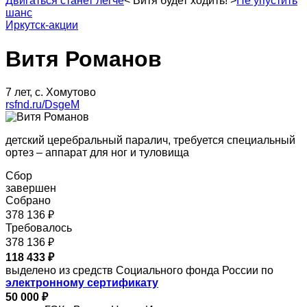
Двигаться станет легче
<
Витя будет ходить!
>
Не упустить
шанс
Иркутск-акции
Витя Романов
7 лет, с. Хомутово
rsfnd.ru/DsgeM
детский церебральный паралич, требуется специальный
ортез – аппарат для ног и туловища
Сбор
завершен
Собрано
378 136 ₽
Требовалось
378 136 ₽
118 433 ₽
выделено из средств Социального фонда России по
электронному сертификату
50 000 ₽