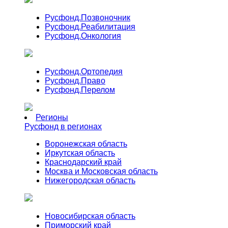
Русфонд.
Позвоночник
Русфонд.
Реабилитация
Русфонд.
Онкология
Русфонд.
Ортопедия
Русфонд.
Право
Русфонд.
Перелом
Регионы
Русфонд в регионах
Воронежская область
Иркутская область
Краснодарский край
Москва и Московская область
Нижегородская область
Новосибирская область
Приморский край