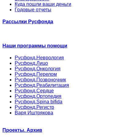
Куда пошли ваши деньги
Годовые отчеты
Рассылки Русфонда
Наши программы помощи
Русфонд.Неврология
Русфонд.Лицо
Русфонд.Онкология
Русфонд.Перелом
Русфонд.Позвоночник
Русфонд.Реабилитация
Русфонд.Сердце
Русфонд.Ортопедия
Русфонд.Spina bifida
Русфонд.Регистр
Варя Иштрякова
Проекты. Архив