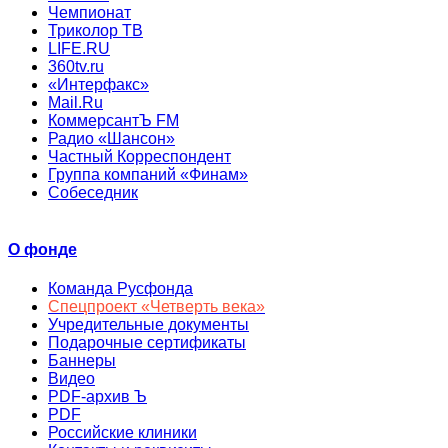
Чемпионат
Триколор ТВ
LIFE.RU
360tv.ru
«Интерфакс»
Mail.Ru
КоммерсантЪ FM
Радио «Шансон»
Частный Корреспондент
Группа компаний «Финам»
Собеседник
О фонде
Команда Русфонда
Спецпроект «Четверть века»
Учредительные документы
Подарочные сертификаты
Баннеры
Видео
PDF-архив Ъ
PDF
Российские клиники