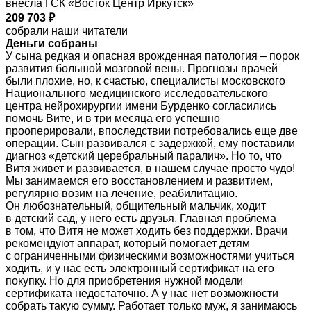
внесла ГСК «Восток Центр Иркутск»
209 703 ₽
собрали наши читатели
Деньги собраны
У сына редкая и опасная врожденная патология – порок
развития большой мозговой вены. Прогнозы врачей
были плохие, но, к счастью, специалисты московского
Национального медицинского исследовательского
центра нейрохирургии имени Бурденко согласились
помочь Вите, и в три месяца его успешно
прооперировали, впоследствии потребовались еще две
операции. Сын развивался с задержкой, ему поставили
диагноз «детский церебральный паралич». Но то, что
Витя живет и развивается, в нашем случае просто чудо!
Мы занимаемся его восстановлением и развитием,
регулярно возим на лечение, реабилитацию.
Он любознательный, общительный мальчик, ходит
в детский сад, у него есть друзья. Главная проблема
в том, что Витя не может ходить без поддержки. Врачи
рекомендуют аппарат, который помогает детям
с ограниченными физическими возможностями учиться
ходить, и у нас есть электронный сертификат на его
покупку. Но для приобретения нужной модели
сертификата недостаточно. А у нас нет возможности
собрать такую сумму. Работает только муж, я занимаюсь