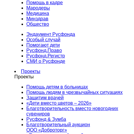
Помощь в кадре
Мародеры
Медицина
Минздрав
Общество
Эндаумент Русфонда
Особый случай
Помогают дети
Русфонд.Право
Русфонд.Регистр
СМИ о Русфонде
Проекты
Проекты
Помощь детям в больницах
Помощь людям в чрезвычайных ситуациях
Защитим врачей
«Дети вместо цветов – 2026»
Благотворительность вместо новогодних
сувениров
Русфонд & Зумба
Благотворительный аукцион
ООО «Доброторг»