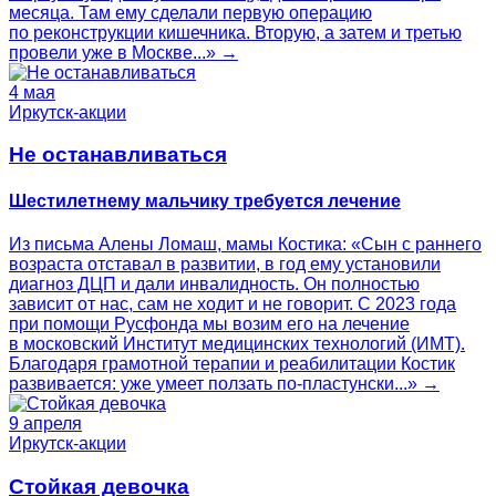
месяца. Там ему сделали первую операцию
по реконструкции кишечника. Вторую, а затем и третью
провели уже в Москве...» →
4 мая
Иркутск-акции
Не останавливаться
Шестилетнему мальчику требуется лечение
Из письма Алены Ломаш, мамы Костика: «Сын с раннего
возраста отставал в развитии, в год ему установили
диагноз ДЦП и дали инвалидность. Он полностью
зависит от нас, сам не ходит и не говорит. С 2023 года
при помощи Русфонда мы возим его на лечение
в московский Институт медицинских технологий (ИМТ).
Благодаря грамотной терапии и реабилитации Костик
развивается: уже умеет ползать по-пластунски...» →
9 апреля
Иркутск-акции
Стойкая девочка