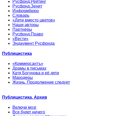
Русфонд.Рейтинг
Русфонд.Зенит
Информбюро
Словарь
«Дети вместо цветов»
Наши авторы
Партнеры
Русфонд.Право
«Вести»
Эндаумент Русфонда
Публицистика
«Коммерсантъ»
Драмы в письмах
Катя Богунова и её дети
Мародеры
Жизнь. Продолжение следует
Публицистика. Архив
Включи мозг
Все будет ничего