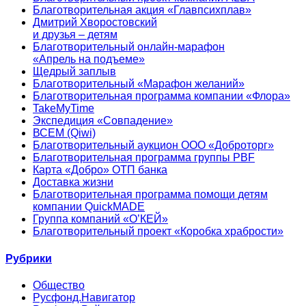
Благотворительная акция «Главпсихплав»
Дмитрий Хворостовский
и друзья – детям
Благотворительный онлайн‑марафон
«Апрель на подъеме»
Щедрый заплыв
Благотворительный «Марафон желаний»
Благотворительная программа компании «Флора»
TakeMyTime
Экспедиция «Совпадение»
ВСЕМ (Qiwi)
Благотворительный аукцион ООО «Доброторг»
Благотворительная программа группы PBF
Карта «Добро» ОТП банка
Доставка жизни
Благотворительная программа помощи детям
компании QuickMADE
Группа компаний «О’КЕЙ»
Благотворительный проект «Коробка храбрости»
Рубрики
Общество
Русфонд.Навигатор