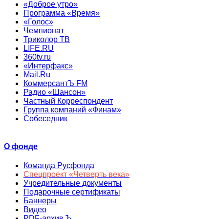
«Доброе утро»
Программа «Время»
«Голос»
Чемпионат
Триколор ТВ
LIFE.RU
360tv.ru
«Интерфакс»
Mail.Ru
КоммерсантЪ FM
Радио «Шансон»
Частный Корреспондент
Группа компаний «Финам»
Собеседник
О фонде
Команда Русфонда
Спецпроект «Четверть века»
Учредительные документы
Подарочные сертификаты
Баннеры
Видео
PDF-архив Ъ