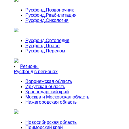
Русфонд.
Позвоночник
Русфонд.
Реабилитация
Русфонд.
Онкология
Русфонд.
Ортопедия
Русфонд.
Право
Русфонд.
Перелом
Регионы
Русфонд в регионах
Воронежская область
Иркутская область
Краснодарский край
Москва и Московская область
Нижегородская область
Новосибирская область
Приморский край