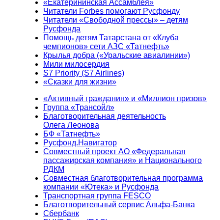
«Екатерининская Ассамблея»
Читатели Forbes помогают Русфонду
Читатели «Свободной прессы» – детям
Русфонда
Помощь детям Татарстана от «Клуба
чемпионов» сети АЗС «Татнефть»
Крылья добра («Уральские авиалинии»)
Мили милосердия
S7 Priority (S7 Airlines)
«Сказки для жизни»
«Активный гражданин» и «Миллион призов»
Группа «Трансойл»
Благотворительная деятельность
Олега Леонова
БФ «Татнефть»
Русфонд.Навигатор
Совместный проект АО «Федеральная
пассажирская компания» и Национального
РДКМ
Совместная благотворительная программа
компании «Ютека» и Русфонда
Транспортная группа FESCO
Благотворительный сервис Альфа-Банка
Сбербанк