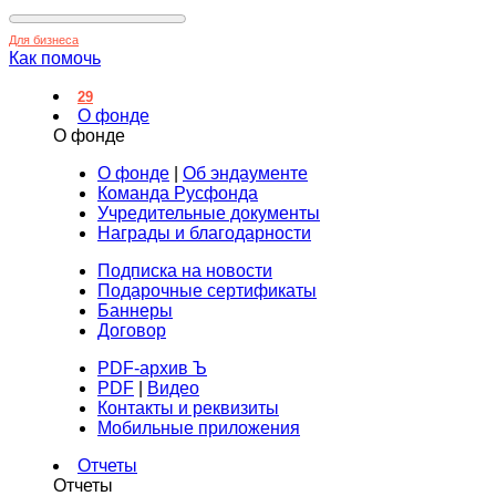
Для бизнеса
Как помочь
29
О фонде
О фонде
О фонде
|
Об эндаументе
Команда Русфонда
Учредительные документы
Награды и благодарности
Подписка на новости
Подарочные сертификаты
Баннеры
Договор
PDF-архив Ъ
PDF
|
Видео
Контакты и реквизиты
Мобильные приложения
Отчеты
Отчеты