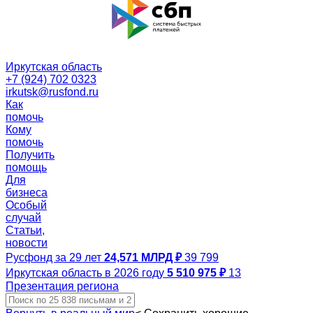
Иркутская область
+7 (924) 702 0323
irkutsk@rusfond.ru
Как
помочь
Кому
помочь
Получить
помощь
Для
бизнеса
Особый
случай
Статьи,
новости
Русфонд за 29 лет
24,571 МЛРД ₽
39 799
Иркутская область в 2026 году
5 510 975 ₽
13
Презентация региона