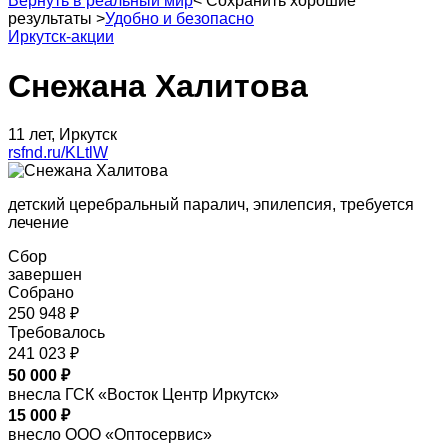
Вернуть в реальный мир
<
Сохранить хорошие
результаты
>
Удобно и безопасно
Иркутск-акции
Снежана Халитова
11 лет, Иркутск
rsfnd.ru/KLtlW
детский церебральный паралич, эпилепсия, требуется
лечение
Сбор
завершен
Собрано
250 948 ₽
Требовалось
241 023 ₽
50 000 ₽
внесла ГСК «Восток Центр Иркутск»
15 000 ₽
внесло ООО «Оптосервис»