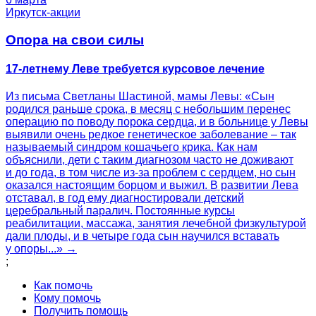
Иркутск-акции
Опора на свои силы
17-летнему Леве требуется курсовое лечение
Из письма Светланы Шастиной, мамы Левы: «Сын
родился раньше срока, в месяц с небольшим перенес
операцию по поводу порока сердца, и в больнице у Левы
выявили очень редкое генетическое заболевание – так
называемый синдром кошачьего крика. Как нам
объяснили, дети с таким диагнозом часто не доживают
и до года, в том числе из-за проблем с сердцем, но сын
оказался настоящим борцом и выжил. В развитии Лева
отставал, в год ему диагностировали детский
церебральный паралич. Постоянные курсы
реабилитации, массажа, занятия лечебной физкультурой
дали плоды, и в четыре года сын научился вставать
у опоры...» →
;
Как помочь
Кому помочь
Получить помощь