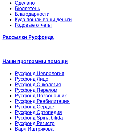
Сделано
Бюллетень
Благодарности
Куда пошли ваши деньги
Годовые отчеты
Рассылки Русфонда
Наши программы помощи
Русфонд.Неврология
Русфонд.Лицо
Русфонд.Онкология
Русфонд.Перелом
Русфонд.Позвоночник
Русфонд.Реабилитация
Русфонд.Сердце
Русфонд.Ортопедия
Русфонд.Spina bifida
Русфонд.Регистр
Варя Иштрякова