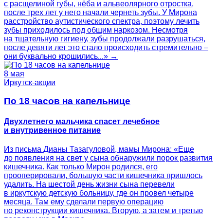
с расщелиной губы, нёба и альвеолярного отростка,
после трех лет у него начали чернеть зубы. У Мирона
расстройство аутистического спектра, поэтому лечить
зубы приходилось под общим наркозом. Несмотря
на тщательную гигиену, зубы продолжали разрушаться,
после девяти лет это стало происходить стремительно –
они буквально крошились...» →
8 мая
Иркутск-акции
По 18 часов на капельнице
Двухлетнего мальчика спасет лечебное
и внутривенное питание
Из письма Дианы Тазагуловой, мамы Мирона: «Еще
до появления на свет у сына обнаружили порок развития
кишечника. Как только Мирон родился, его
прооперировали, большую части кишечника пришлось
удалить. На шестой день жизни сына перевели
в иркутскую детскую больницу, где он провел четыре
месяца. Там ему сделали первую операцию
по реконструкции кишечника. Вторую, а затем и третью