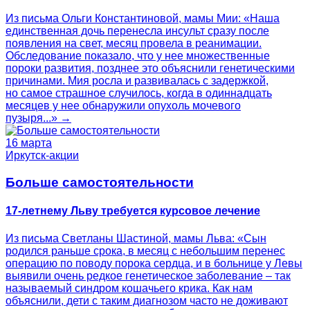
Из письма Ольги Константиновой, мамы Мии: «Наша
единственная дочь перенесла инсульт сразу после
появления на свет, месяц провела в реанимации.
Обследование показало, что у нее множественные
пороки развития, позднее это объяснили генетическими
причинами. Мия росла и развивалась с задержкой,
но самое страшное случилось, когда в одиннадцать
месяцев у нее обнаружили опухоль мочевого
пузыря...» →
16 марта
Иркутск-акции
Больше самостоятельности
17-летнему Льву требуется курсовое лечение
Из письма Светланы Шастиной, мамы Льва: «Сын
родился раньше срока, в месяц с небольшим перенес
операцию по поводу порока сердца, и в больнице у Левы
выявили очень редкое генетическое заболевание – так
называемый синдром кошачьего крика. Как нам
объяснили, дети с таким диагнозом часто не доживают