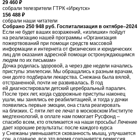
29 460 ₽
собрали телезрители ГТРК «Иркутск»
156 488 ₽
собрали наши читатели
Собрано 250 948 руб. Госпитализация в октябре–2024
Если не будет ваших возражений, «излишки» пойдут
на реализацию нашей программы «Организация
пожертвований при помощи средств массовой
информации и интернета от физических и юридических
лиц для оказания адресной помощи остронуждающимся
людям по их письмам»
Дочка родилась здоровой, а через две недели начались
приступы эпилепсии. Мы обращались к разным врачам,
они долго подбирали лекарства. Снежана была вялой,
отстраненной, почти не развивалась. В год
ей диагностировали детский церебральный паралич.
После трех лет, когда судорожные приступы наконец
ушли, мы занялись ее реабилитацией, и тогда у дочки
появились первые эмоции, она стала реагировать
на близких. С пяти лет ее лечат в московском Институте
медтехнологий, в оплате нам помогает Русфонд –
спасибо всем, кто откликается на наши просьбы! Лечение
дает хорошие результаты: после каждого курса
у Снежаны уменьшается скованность мышц, улучшается
сон, а главное, все это время сохраняется ремиссия