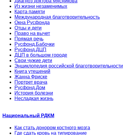
Диагноз доктора Мясникова
Из жизни незаменимых
Карта памяти
Международная благотворительность
Окна Русфонда
Отцы и дети
Право на вычет
Прямая речь
Русфонд.Бабочки
Русфонд.ДЦП
ДЦП в большом городе
Свои чужие дети
Энциклопедия российской благотворительности
Книга утешений
Жанна Фриске
Портрет врача
Русфонд.Дом
История болезни
Несладкая жизнь
Национальный РДКМ
Как стать донором костного мозга
Где сдать кровь на типирование