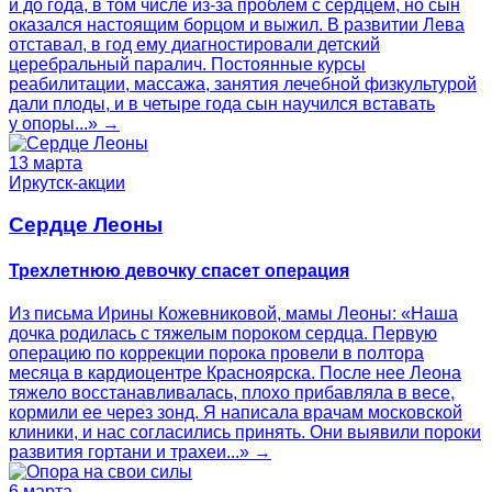
и до года, в том числе из-за проблем с сердцем, но сын
оказался настоящим борцом и выжил. В развитии Лева
отставал, в год ему диагностировали детский
церебральный паралич. Постоянные курсы
реабилитации, массажа, занятия лечебной физкультурой
дали плоды, и в четыре года сын научился вставать
у опоры...» →
13 марта
Иркутск-акции
Сердце Леоны
Трехлетнюю девочку спасет операция
Из письма Ирины Кожевниковой, мамы Леоны: «Наша
дочка родилась с тяжелым пороком сердца. Первую
операцию по коррекции порока провели в полтора
месяца в кардиоцентре Красноярска. После нее Леона
тяжело восстанавливалась, плохо прибавляла в весе,
кормили ее через зонд. Я написала врачам московской
клиники, и нас согласились принять. Они выявили пороки
развития гортани и трахеи...» →
6 марта