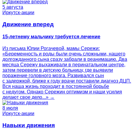
5 августа
Иркутск-акции
Движение вперед
15-летнему мальчику требуется лечение
Из письма Юлии Рогачевой, мамы Сережи:
«Беременность и роды были очень сложными, нашего
долгожданного сына сразу забрали в реанимацию. Два
месяца Сережу выхаживали в перинатальном центре,
затем перевели в детскую больницу, где выявили
поражение головного мозга. Развивался сын
с задержкой, ближе к году врачи поставили диагноз ДЦП.
Вся наша жизнь проходит в постоянной борьбе
с недугом. Однако Сережин оптимизм и наши усилия
делают свое дело...» →
8 июля
Иркутск-акции
Навыки движения