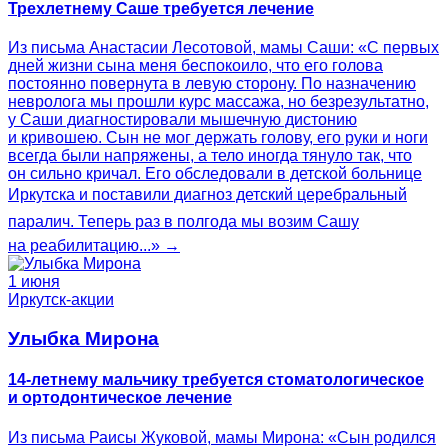
Трехлетнему Саше требуется лечение
Из письма Анастасии Лесотовой, мамы Саши: «С первых
дней жизни сына меня беспокоило, что его голова
постоянно повернута в левую сторону. По назначению
невролога мы прошли курс массажа, но безрезультатно,
у Саши диагностировали мышечную дистонию
и кривошею. Сын не мог держать голову, его руки и ноги
всегда были напряжены, а тело иногда тянуло так, что
он сильно кричал. Его обследовали в детской больнице
Иркутска и поставили диагноз детский церебральный
паралич. Теперь раз в полгода мы возим Сашу
на реабилитацию...» →
1 июня
Иркутск-акции
Улыбка Мирона
14-летнему мальчику требуется стоматологическое
и ортодонтическое лечение
Из письма Раисы Жуковой, мамы Мирона: «Сын родился