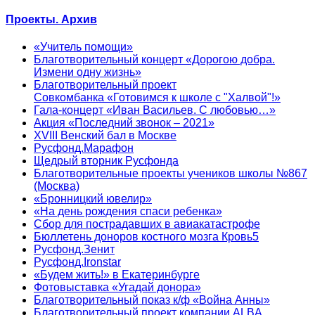
Проекты. Архив
«Учитель помощи»
Благотворительный концерт «Дорогою добра.
Измени одну жизнь»
Благотворительный проект
Совкомбанка «Готовимся к школе с "Халвой"!»
Гала-концерт «Иван Васильев. С любовью…»
Акция «Последний звонок – 2021»
XVIII Венский бал в Москве
Русфонд.Марафон
Щедрый вторник Русфонда
Благотворительные проекты учеников школы №867
(Москва)
«Бронницкий ювелир»
«На день рождения спаси ребенка»
Сбор для пострадавших в авиакатастрофе
Бюллетень доноров костного мозга Кровь5
Русфонд.Зенит
Русфонд.Ironstar
«Будем жить!» в Екатеринбурге
Фотовыставка «Угадай донора»
Благотворительный показ к/ф «Война Анны»
Благотворительный проект компании ALBA