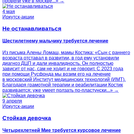
провели уже в Москве...» →
4 мая
Иркутск-акции
Не останавливаться
Шестилетнему мальчику требуется лечение
Из письма Алены Ломаш, мамы Костика: «Сын с раннего
возраста отставал в развитии, в год ему установили
диагноз ДЦП и дали инвалидность. Он полностью
зависит от нас, сам не ходит и не говорит. С 2023 года
при помощи Русфонда мы возим его на лечение
в московский Институт медицинских технологий (ИМТ).
Благодаря грамотной терапии и реабилитации Костик
развивается: уже умеет ползать по-пластунски...» →
9 апреля
Иркутск-акции
Стойкая девочка
Четырехлетней Мие требуется курсовое лечение