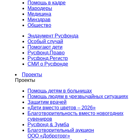
Помощь в кадре
Мародеры
Медицина
Минздрав
Общество
Эндаумент Русфонда
Особый случай
Помогают дети
Русфонд.Право
Русфонд.Регистр
СМИ о Русфонде
Проекты
Проекты
Помощь детям в больницах
Помощь людям в чрезвычайных ситуациях
Защитим врачей
«Дети вместо цветов – 2026»
Благотворительность вместо новогодних
сувениров
Русфонд & Зумба
Благотворительный аукцион
ООО «Доброторг»