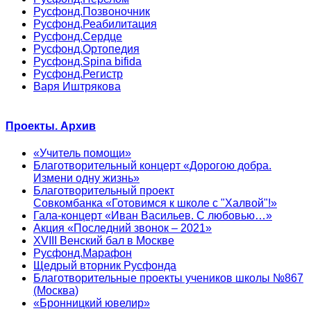
Русфонд.Позвоночник
Русфонд.Реабилитация
Русфонд.Сердце
Русфонд.Ортопедия
Русфонд.Spina bifida
Русфонд.Регистр
Варя Иштрякова
Проекты. Архив
«Учитель помощи»
Благотворительный концерт «Дорогою добра.
Измени одну жизнь»
Благотворительный проект
Совкомбанка «Готовимся к школе с "Халвой"!»
Гала-концерт «Иван Васильев. С любовью…»
Акция «Последний звонок – 2021»
XVIII Венский бал в Москве
Русфонд.Марафон
Щедрый вторник Русфонда
Благотворительные проекты учеников школы №867
(Москва)
«Бронницкий ювелир»