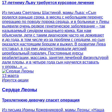
17-летнему Льву требуется курсовое лечение
Из письма Светланы Шастиной, мамы Льва: «Сын
родился раньше срока, в месяц с небольшим перенес
операцию по поводу порока сердца, и в больнице у Левы
выявили очень редкое генетическое заболевание – так
называемый синдром кошачьего крика. Как нам
объяснили, дети с таким диагнозом часто не доживают
и до года, в том числе из-за проблем с сердцем, но сын
оказался настоящим борцом и выжил. В развитии Лева
отставал, в год ему диагностировали детский
церебральный паралич. Постоянные курсы
реабилитации, массажа, занятия лечебной физкультурой
дали плоды, и в четыре года сын научился вставать
у опоры...» →
13 марта
Иркутск-акции
Сердце Леоны
Трехлетнюю девочку спасет операция
Из письма Ирины Кожевниковой, мамы Леоны: «Наша