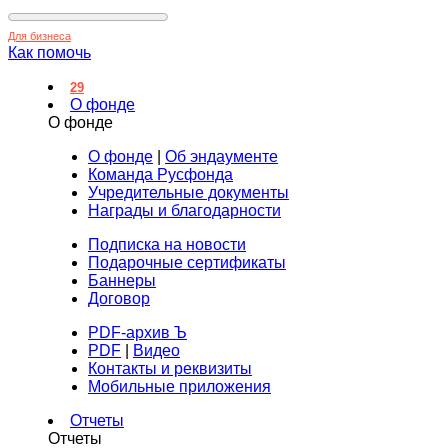
Для бизнеса
Как помочь
29
О фонде
О фонде
О фонде
|
Об эндаументе
Команда Русфонда
Учредительные документы
Награды и благодарности
Подписка на новости
Подарочные сертификаты
Баннеры
Договор
PDF-архив Ъ
PDF
|
Видео
Контакты и реквизиты
Мобильные приложения
Отчеты
Отчеты