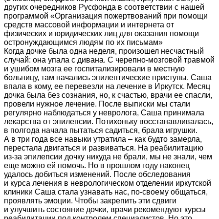
других очередников Русфонда в соответствии с нашей
программой «Организация пожертвований при помощи
средств массовой информации и интернета от
физических и юридических лиц для оказания помощи
остронуждающимся людям по их письмам»
Когда дочке была одна неделя, произошел несчастный
случай: она упала с дивана. С черепно-мозговой травмой
и ушибом мозга ее госпитализировали в местную
больницу, там начались эпилептические приступы. Саша
впала в кому, ее перевезли на лечение в Иркутск. Месяц
дочка была без сознания, но, к счастью, врачи ее спасли,
провели нужное лечение. После выписки мы стали
регулярно наблюдаться у невролога, Саша принимала
лекарства от эпилепсии. Потихоньку восстанавливалась,
в полгода начала пытаться садиться, брала игрушки.
А в три года все навыки утратила – как будто замерла,
перестала двигаться и развиваться. На реабилитацию
из-за эпилепсии дочку никуда не брали, мы не знали, чем
еще можно ей помочь. Но в прошлом году наконец
удалось добиться изменений. После обследования
и курса лечения в неврологическом отделении иркутской
клиники Саша стала узнавать нас, по-своему общаться,
проявлять эмоции. Чтобы закрепить эти сдвиги
и улучшить состояние дочки, врачи рекомендуют курсы
реабилитации под контролем специалистов. Но это