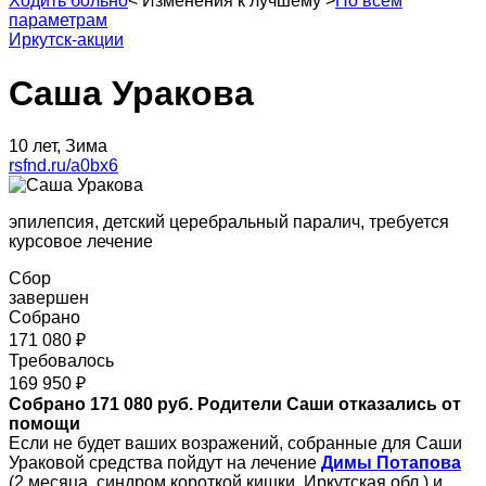
Ходить больно
<
Изменения к лучшему
>
По всем
параметрам
Иркутск-акции
Саша Уракова
10 лет, Зима
rsfnd.ru/a0bx6
эпилепсия, детский церебральный паралич, требуется
курсовое лечение
Сбор
завершен
Собрано
171 080 ₽
Требовалось
169 950 ₽
Собрано 171 080 руб. Родители Саши отказались от
помощи
Если не будет ваших возражений, собранные для Саши
Ураковой средства пойдут на лечение
Димы Потапова
(2 месяца, синдром короткой кишки, Иркутская обл.) и