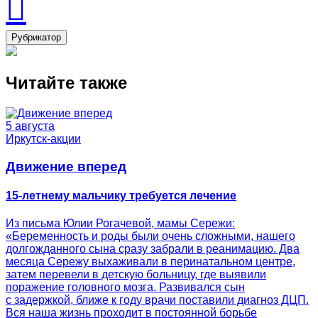
Рубрикатор
Читайте также
5 августа
Иркутск-акции
Движение вперед
15-летнему мальчику требуется лечение
Из письма Юлии Рогачевой, мамы Сережи:
«Беременность и роды были очень сложными, нашего
долгожданного сына сразу забрали в реанимацию. Два
месяца Сережу выхаживали в перинатальном центре,
затем перевели в детскую больницу, где выявили
поражение головного мозга. Развивался сын
с задержкой, ближе к году врачи поставили диагноз ДЦП.
Вся наша жизнь проходит в постоянной борьбе