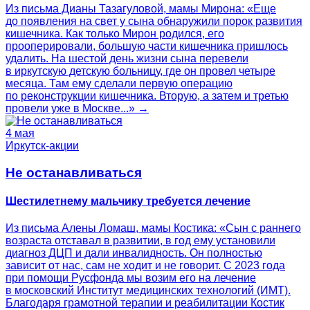
Из письма Дианы Тазагуловой, мамы Мирона: «Еще
до появления на свет у сына обнаружили порок развития
кишечника. Как только Мирон родился, его
прооперировали, большую части кишечника пришлось
удалить. На шестой день жизни сына перевели
в иркутскую детскую больницу, где он провел четыре
месяца. Там ему сделали первую операцию
по реконструкции кишечника. Вторую, а затем и третью
провели уже в Москве...» →
4 мая
Иркутск-акции
Не останавливаться
Шестилетнему мальчику требуется лечение
Из письма Алены Ломаш, мамы Костика: «Сын с раннего
возраста отставал в развитии, в год ему установили
диагноз ДЦП и дали инвалидность. Он полностью
зависит от нас, сам не ходит и не говорит. С 2023 года
при помощи Русфонда мы возим его на лечение
в московский Институт медицинских технологий (ИМТ).
Благодаря грамотной терапии и реабилитации Костик