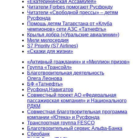
«Екатерининская Ассамблея»
Читатели Forbes помогают Русфонду
Читатели «Свободной прессы» – детям
Русфонда
Помощь детям Татарстана от «Клуба
чемпионов» сети АЗС «Татнефть»
Крылья добра («Уральские авиалинии»)
Мили милосердия
S7 Priority (S7 Airlines)
«Сказки для жизни»
«Активный гражданин» и «Миллион призов»
Группа «Трансойл»
Благотворительная деятельность
Олега Леонова
БФ «Татнефть»
Русфонд.Навигатор
Совместный проект АО «Федеральная
пассажирская компания» и Национального
РДКМ
Совместная благотворительная программа
компании «Ютека» и Русфонда
Транспортная группа FESCO
Благотворительный сервис Альфа-Банка
Сбербанк