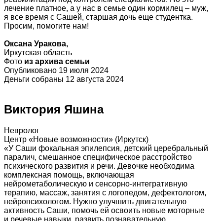
лечение платное, а у нас в семье один кормилец – муж,
я все время с Сашей, старшая дочь еще студентка.
Просим, помогите нам!
Оксана Уракова,
Иркутская область
Фото
из архива семьи
Опубликовано 19 июля 2024
Деньги собраны 12 августа 2024
Виктория Яшина
Невролог
Центр «Новые возможности» (Иркутск)
«У Саши фокальная эпилепсия, детский церебральный
паралич, смешанное специфическое расстройство
психического развития и речи. Девочке необходима
комплексная помощь, включающая
нейрометаболическую и сенсорно-интегративную
терапию, массаж, занятия с логопедом, дефектологом,
нейропсихологом. Нужно улучшить двигательную
активность Саши, помочь ей освоить новые моторные
и речевые навыки, развить познавательную