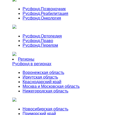
Русфонд.
Позвоночник
Русфонд.
Реабилитация
Русфонд.
Онкология
Русфонд.
Ортопедия
Русфонд.
Право
Русфонд.
Перелом
Регионы
Русфонд в регионах
Воронежская область
Иркутская область
Краснодарский край
Москва и Московская область
Нижегородская область
Новосибирская область
Приморский край