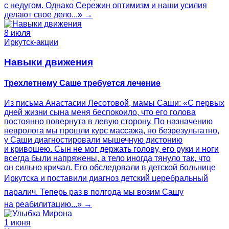
с недугом. Однако Сережин оптимизм и наши усилия
делают свое дело...» →
8 июля
Иркутск-акции
Навыки движения
Трехлетнему Саше требуется лечение
Из письма Анастасии Лесотовой, мамы Саши: «С первых
дней жизни сына меня беспокоило, что его голова
постоянно повернута в левую сторону. По назначению
невролога мы прошли курс массажа, но безрезультатно,
у Саши диагностировали мышечную дистонию
и кривошею. Сын не мог держать голову, его руки и ноги
всегда были напряжены, а тело иногда тянуло так, что
он сильно кричал. Его обследовали в детской больнице
Иркутска и поставили диагноз детский церебральный
паралич. Теперь раз в полгода мы возим Сашу
на реабилитацию...» →
1 июня