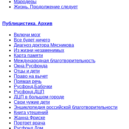
Мародеры
Жизнь. Продолжение следует
Публицистика. Архив
Включи мозг
Все будет ничего
Диагноз доктора Мясникова
Из жизни незаменимых
Карта памяти
Международная благотворительность
Окна Русфонда
Отцы и дети
Право на вычет
Прямая речь
Русфонд.Бабочки
Русфонд.ДЦП
ДЦП в большом городе
Свои чужие дети
Энциклопедия российской благотворительности
Книга утешений
Жанна Фриске
Портрет врача
Русфонд.Дом