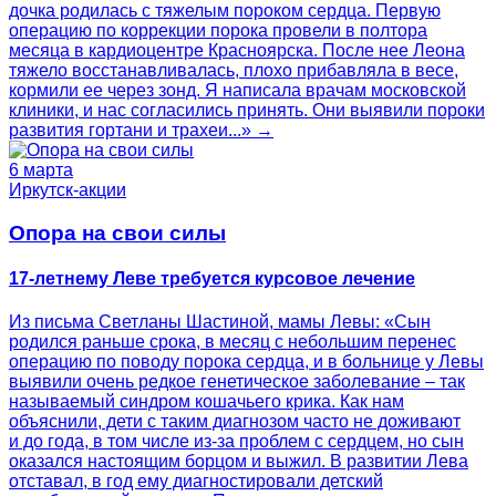
дочка родилась с тяжелым пороком сердца. Первую
операцию по коррекции порока провели в полтора
месяца в кардиоцентре Красноярска. После нее Леона
тяжело восстанавливалась, плохо прибавляла в весе,
кормили ее через зонд. Я написала врачам московской
клиники, и нас согласились принять. Они выявили пороки
развития гортани и трахеи...» →
6 марта
Иркутск-акции
Опора на свои силы
17-летнему Леве требуется курсовое лечение
Из письма Светланы Шастиной, мамы Левы: «Сын
родился раньше срока, в месяц с небольшим перенес
операцию по поводу порока сердца, и в больнице у Левы
выявили очень редкое генетическое заболевание – так
называемый синдром кошачьего крика. Как нам
объяснили, дети с таким диагнозом часто не доживают
и до года, в том числе из-за проблем с сердцем, но сын
оказался настоящим борцом и выжил. В развитии Лева
отставал, в год ему диагностировали детский