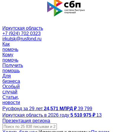
Иркутская область
+7 (924) 702 0323
irkutsk@rusfond.ru
Как
помочь
Кому
помочь
Получить
помощь
Для
бизнеса
Особый
случай
Статьи,
новости
Русфонд за 29 лет
24,571 МЛРД ₽
39 799
Иркутская область в 2026 году
5 510 975 ₽
13
Презентация региона