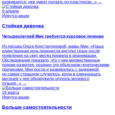
развивается: уже умеет ползать по-пластунски...» →
9 апреля
Иркутск-акции
Стойкая девочка
Четырехлетней Мие требуется курсовое лечение
Из письма Ольги Константиновой, мамы Мии: «Наша
единственная дочь перенесла инсульт сразу после
появления на свет, месяц провела в реанимации.
Обследование показало, что у нее множественные
пороки развития, позднее это объяснили генетическими
причинами. Мия росла и развивалась с задержкой,
но самое страшное случилось, когда в одиннадцать
месяцев у нее обнаружили опухоль мочевого
пузыря...» →
16 марта
Иркутск-акции
Больше самостоятельности