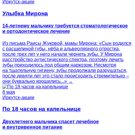
Иркутск-акции
Улыбка Мирона
14-летнему мальчику требуется стоматологическое
и ортодонтическое лечение
Из письма Раисы Жуковой, мамы Мирона: «Сын родился
с расщелиной губы, нёба и альвеолярного отростка,
после трех лет у него начали чернеть зубы. У Мирона
расстройство аутистического спектра, поэтому лечить
зубы приходилось под общим наркозом. Несмотря
на тщательную гигиену, зубы продолжали разрушаться,
после девяти лет это стало происходить стремительно –
они буквально крошились...» →
8 мая
Иркутск-акции
По 18 часов на капельнице
Двухлетнего мальчика спасет лечебное
и внутривенное питание