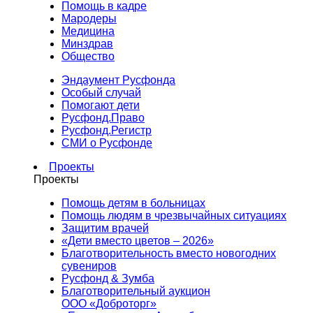
Помощь в кадре
Мародеры
Медицина
Минздрав
Общество
Эндаумент Русфонда
Особый случай
Помогают дети
Русфонд.Право
Русфонд.Регистр
СМИ о Русфонде
Проекты
Проекты
Помощь детям в больницах
Помощь людям в чрезвычайных ситуациях
Защитим врачей
«Дети вместо цветов – 2026»
Благотворительность вместо новогодних
сувениров
Русфонд & Зумба
Благотворительный аукцион
ООО «Доброторг»