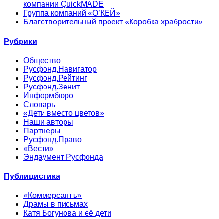
компании QuickMADE
Группа компаний «О’КЕЙ»
Благотворительный проект «Коробка храбрости»
Рубрики
Общество
Русфонд.Навигатор
Русфонд.Рейтинг
Русфонд.Зенит
Информбюро
Словарь
«Дети вместо цветов»
Наши авторы
Партнеры
Русфонд.Право
«Вести»
Эндаумент Русфонда
Публицистика
«Коммерсантъ»
Драмы в письмах
Катя Богунова и её дети