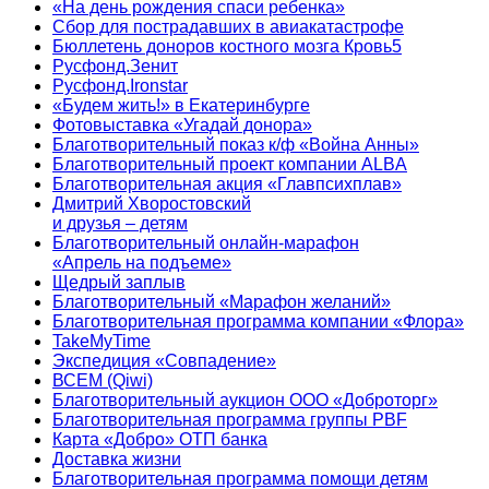
«На день рождения спаси ребенка»
Сбор для пострадавших в авиакатастрофе
Бюллетень доноров костного мозга Кровь5
Русфонд.Зенит
Русфонд.Ironstar
«Будем жить!» в Екатеринбурге
Фотовыставка «Угадай донора»
Благотворительный показ к/ф «Война Анны»
Благотворительный проект компании ALBA
Благотворительная акция «Главпсихплав»
Дмитрий Хворостовский
и друзья – детям
Благотворительный онлайн‑марафон
«Апрель на подъеме»
Щедрый заплыв
Благотворительный «Марафон желаний»
Благотворительная программа компании «Флора»
TakeMyTime
Экспедиция «Совпадение»
ВСЕМ (Qiwi)
Благотворительный аукцион ООО «Доброторг»
Благотворительная программа группы PBF
Карта «Добро» ОТП банка
Доставка жизни
Благотворительная программа помощи детям