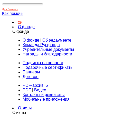
Для бизнеса
Как помочь
29
О фонде
О фонде
О фонде
|
Об эндаументе
Команда Русфонда
Учредительные документы
Награды и благодарности
Подписка на новости
Подарочные сертификаты
Баннеры
Договор
PDF-архив Ъ
PDF
|
Видео
Контакты и реквизиты
Мобильные приложения
Отчеты
Отчеты