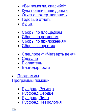
«Вы помогли, спасибо!»
Куда пошли ваши деньги
Отчет о пожертвованиях
Годовые отчеты
Аудит
Сборы по площадкам
Сборы по регионам
Сборы по приложениям
Сборы в соцсетях
Спецпроект «Четверть века»
Сделано
Бюллетень
Благодарности
Программы
Программы помощи
Русфонд.
Регистр
Русфонд.
Сердце
Русфонд.
Лицо
Русфонд.
Неврология