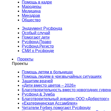
Помощь в кадре
Мародеры
Медицина
Минздрав
Общество
Эндаумент Русфонда
Особый случай
Помогают дети
Русфонд.Право
Русфонд.Регистр
СМИ о Русфонде
Проекты
Проекты
Помощь детям в больницах
Помощь людям в чрезвычайных ситуациях
Защитим врачей
«Дети вместо цветов – 2026»
Благотворительность вместо новогодних сувен
Русфонд & Зумба
Благотворительный аукцион ООО «Доброторг»
«Екатерининская Ассамблея»
Читатели Forbes помогают Русфонду