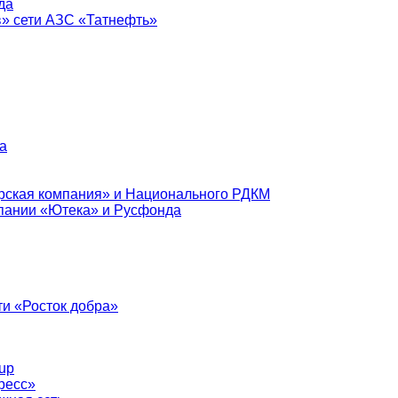
да
в» сети АЗС «Татнефть»
а
рская компания» и Национального РДКМ
пании «Ютека» и Русфонда
и «Росток добра»
up
ресс»