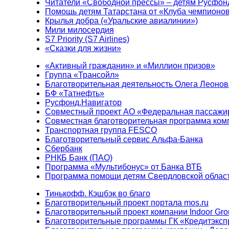
Читатели «Свободной прессы» – детям Русфон
Помощь детям Татарстана от «Клуба чемпионо
Крылья добра («Уральские авиалинии»)
Мили милосердия
S7 Priority (S7 Airlines)
«Сказки для жизни»
«Активный гражданин» и «Миллион призов»
Группа «Трансойл»
Благотворительная деятельность Олега Леонов
БФ «Татнефть»
Русфонд.Навигатор
Совместный проект АО «Федеральная пассажи
Совместная благотворительная программа ком
Транспортная группа FESCO
Благотворительный сервис Альфа-Банка
Сбербанк
РНКБ Банк (ПАО)
Программа «Мультибонус» от Банка ВТБ
Программа помощи детям Свердловской област
Тинькофф. Кэшбэк во благо
Благотворительный проект портала mos.ru
Благотворительный проект компании Indoor Gro
Благотворительные программы ГК «Кредитэксп