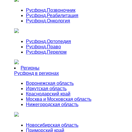
Русфонд.
Позвоночник
Русфонд.
Реабилитация
Русфонд.
Онкология
Русфонд.
Ортопедия
Русфонд.
Право
Русфонд.
Перелом
Регионы
Русфонд в регионах
Воронежская область
Иркутская область
Краснодарский край
Москва и Московская область
Нижегородская область
Новосибирская область
Приморский край