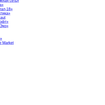
жная сеть»
а»
тал-18»
ктика»
aut
софт»
рЭко»
т»
e Market