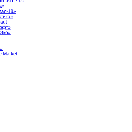
жная сеть»
а»
тал-18»
ктика»
aut
софт»
рЭко»
т»
e Market