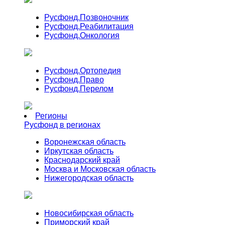
Русфонд.
Позвоночник
Русфонд.
Реабилитация
Русфонд.
Онкология
Русфонд.
Ортопедия
Русфонд.
Право
Русфонд.
Перелом
Регионы
Русфонд в регионах
Воронежская область
Иркутская область
Краснодарский край
Москва и Московская область
Нижегородская область
Новосибирская область
Приморский край