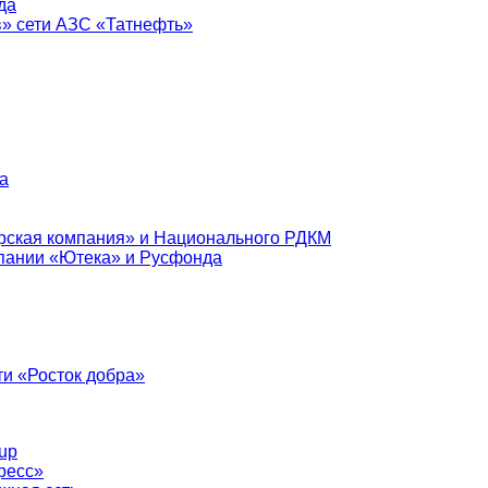
да
в» сети АЗС «Татнефть»
а
рская компания» и Национального РДКМ
пании «Ютека» и Русфонда
и «Росток добра»
up
ресс»