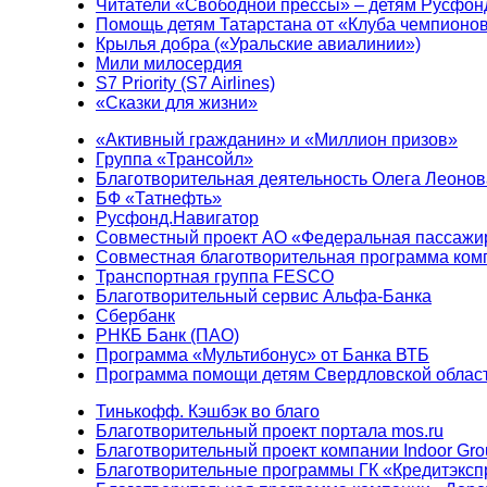
Читатели «Свободной прессы» – детям Русфон
Помощь детям Татарстана от «Клуба чемпионо
Крылья добра («Уральские авиалинии»)
Мили милосердия
S7 Priority (S7 Airlines)
«Сказки для жизни»
«Активный гражданин» и «Миллион призов»
Группа «Трансойл»
Благотворительная деятельность Олега Леонов
БФ «Татнефть»
Русфонд.Навигатор
Совместный проект АО «Федеральная пассажи
Совместная благотворительная программа ком
Транспортная группа FESCO
Благотворительный сервис Альфа-Банка
Сбербанк
РНКБ Банк (ПАО)
Программа «Мультибонус» от Банка ВТБ
Программа помощи детям Свердловской област
Тинькофф. Кэшбэк во благо
Благотворительный проект портала mos.ru
Благотворительный проект компании Indoor Gro
Благотворительные программы ГК «Кредитэксп