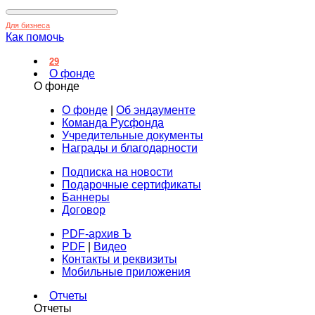
Для бизнеса
Как помочь
29
О фонде
О фонде
О фонде
|
Об эндаументе
Команда Русфонда
Учредительные документы
Награды и благодарности
Подписка на новости
Подарочные сертификаты
Баннеры
Договор
PDF-архив Ъ
PDF
|
Видео
Контакты и реквизиты
Мобильные приложения
Отчеты
Отчеты