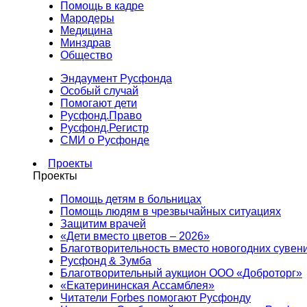
Помощь в кадре
Мародеры
Медицина
Минздрав
Общество
Эндаумент Русфонда
Особый случай
Помогают дети
Русфонд.Право
Русфонд.Регистр
СМИ о Русфонде
Проекты
Проекты
Помощь детям в больницах
Помощь людям в чрезвычайных ситуациях
Защитим врачей
«Дети вместо цветов – 2026»
Благотворительность вместо новогодних сувен
Русфонд & Зумба
Благотворительный аукцион ООО «Доброторг»
«Екатерининская Ассамблея»
Читатели Forbes помогают Русфонду