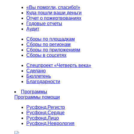
«Вы помогли, спасибо!»
Куда пошли ваши деньги
Отчет о пожертвованиях
Годовые отчеты
Аудит
Сборы по площадкам
Сборы по регионам
Сборы по приложениям
Сборы в соцсетях
Спецпроект «Четверть века»
Сделано
Бюллетень
Благодарности
Программы
Программы помощи
Русфонд.
Регистр
Русфонд.
Сердце
Русфонд.
Лицо
Русфонд.
Неврология