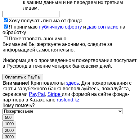
к вашим данным и не передаем их третьим
лицам.
Хочу получать письма от фонда
Я принимаю
публичную оферту
и
даю согласие
на
обработку
Пожертвовать анонимно
Внимание! Вы жертвуете анонимно, следите за
информацией самостоятельно.
Информация о произведенном пожертвовании поступает
в Русфонд в течение четырех банковских дней.
Оплатить с PayPal
Внимание!
Криптовалюты
здесь
. Для пожертвования с
карты зарубежного банка воспользуйтесь, пожалуйста,
сервисами
PayPal
,
Stripe
или формой на сайте фонда-
партнера в Казахстане
rusfond.kz
Кому помочь?
500
1000
2000
3000