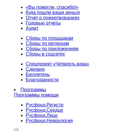
«Вы помогли, спасибо!»
Куда пошли ваши деньги
Отчет о пожертвованиях
Годовые отчеты
Аудит
Сборы по площадкам
Сборы по регионам
Сборы по приложениям
Сборы в соцсетях
Спецпроект «Четверть века»
Сделано
Бюллетень
Благодарности
Программы
Программы помощи
Русфонд.
Регистр
Русфонд.
Сердце
Русфонд.
Лицо
Русфонд.
Неврология