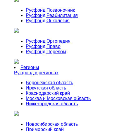
Русфонд.
Позвоночник
Русфонд.
Реабилитация
Русфонд.
Онкология
Русфонд.
Ортопедия
Русфонд.
Право
Русфонд.
Перелом
Регионы
Русфонд в регионах
Воронежская область
Иркутская область
Краснодарский край
Москва и Московская область
Нижегородская область
Новосибирская область
Приморский край