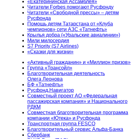
«Екатерининская Ассамблея»
Читатели Forbes помогают Русфонду
Читатели «Свободной прессы» – детям
Русфонда
Помощь детям Татарстана от «Клуба
чемпионов» сети АЗС «Татнефть»
Крылья добра («Уральские авиалинии»)
Мили милосердия
S7 Priority (S7 Airlines)
«Сказки для жизни»
«Активный гражданин» и «Миллион призов»
Группа «Трансойл»
Благотворительная деятельность
Олега Леонова
БФ «Татнефть»
Русфонд.Навигатор
Совместный проект АО «Федеральная
пассажирская компания» и Национального
РДКМ
Совместная благотворительная программа
компании «Ютека» и Русфонда
Транспортная группа FESCO
Благотворительный сервис Альфа-Банка
Сбербанк