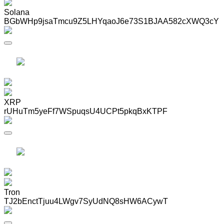
Solana
BGbWHp9jsaTmcu9Z5LHYqaoJ6e73S1BJAA582cXWQ3cY
XRP
rUHuTm5yeFf7WSpuqsU4UCPt5pkqBxKTPF
Tron
TJ2bEnctTjuu4LWgv7SyUdNQ8sHW6ACywT