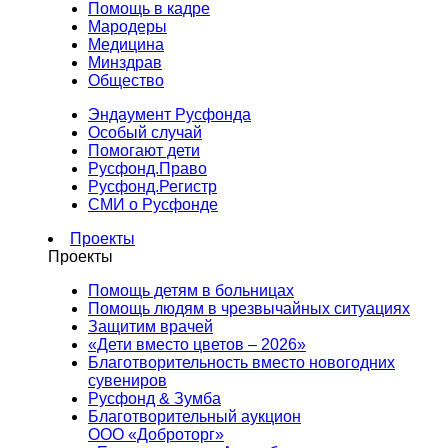
Помощь в кадре
Мародеры
Медицина
Минздрав
Общество
Эндаумент Русфонда
Особый случай
Помогают дети
Русфонд.Право
Русфонд.Регистр
СМИ о Русфонде
Проекты
Проекты
Помощь детям в больницах
Помощь людям в чрезвычайных ситуациях
Защитим врачей
«Дети вместо цветов – 2026»
Благотворительность вместо новогодних
сувениров
Русфонд & Зумба
Благотворительный аукцион
ООО «Доброторг»