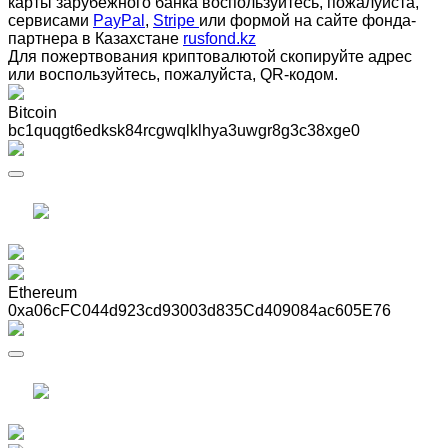
карты зарубежного банка воспользуйтесь, пожалуйста,
сервисами
PayPal
,
Stripe
или формой на сайте фонда-
партнера в Казахстане
rusfond.kz
Для пожертвования криптовалютой скопируйте адрес
или воспользуйтесь, пожалуйста, QR-кодом
.
Bitcoin
bc1quqgt6edksk84rcgwqlklhya3uwgr8g3c38xge0
Ethereum
0xa06cFC044d923cd93003d835Cd409084ac605E76