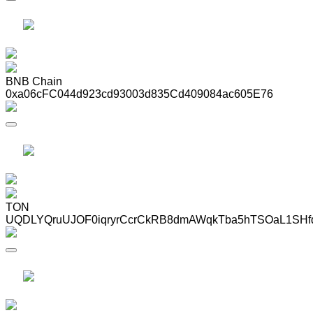
BNB Chain
0xa06cFC044d923cd93003d835Cd409084ac605E76
TON
UQDLYQruUJOF0iqryrCcrCkRB8dmAWqkTba5hTSOaL1SHf