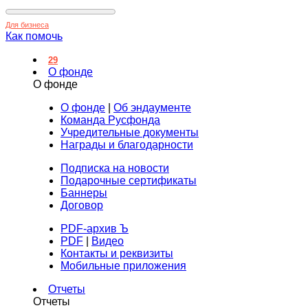
Для бизнеса
Как помочь
29
О фонде
О фонде
О фонде
|
Об эндаументе
Команда Русфонда
Учредительные документы
Награды и благодарности
Подписка на новости
Подарочные сертификаты
Баннеры
Договор
PDF-архив Ъ
PDF
|
Видео
Контакты и реквизиты
Мобильные приложения
Отчеты
Отчеты