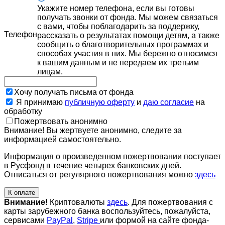
Укажите номер телефона, если вы готовы
получать звонки от фонда. Мы можем связаться
с вами, чтобы поблагодарить за поддержку,
Телефон
рассказать о результатах помощи детям, а также
сообщить о благотворительных программах и
способах участия в них. Мы бережно относимся
к вашим данным и не передаем их третьим
лицам.
Хочу получать письма от фонда
Я принимаю
публичную оферту
и
даю согласие
на
обработку
Пожертвовать анонимно
Внимание! Вы жертвуете анонимно, следите за
информацией самостоятельно.
Информация о произведенном пожертвовании поступает
в Русфонд в течение четырех банковских дней.
Отписаться от регулярного пожертвования можно
здесь
К оплате
Внимание!
Криптовалюты
здесь
. Для пожертвования с
карты зарубежного банка воспользуйтесь, пожалуйста,
сервисами
PayPal
,
Stripe
или формой на сайте фонда-