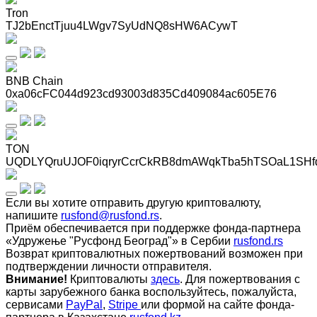
Tron
TJ2bEnctTjuu4LWgv7SyUdNQ8sHW6ACywT
BNB Chain
0xa06cFC044d923cd93003d835Cd409084ac605E76
TON
UQDLYQruUJOF0iqryrCcrCkRB8dmAWqkTba5hTSOaL1SHf
Если вы хотите отправить другую криптовалюту,
напишите
rusfond@rusfond.rs
.
Приём обеспечивается при поддержке фонда-партнера
«Удружење "Русфонд Београд"» в Сербии
rusfond.rs
Возврат криптовалютных пожертвований возможен при
подтверждении личности отправителя.
Внимание!
Криптовалюты
здесь
. Для пожертвования с
карты зарубежного банка воспользуйтесь, пожалуйста,
сервисами
PayPal
,
Stripe
или формой на сайте фонда-