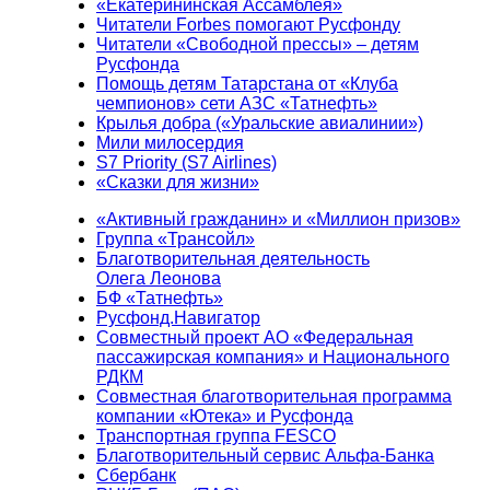
«Екатерининская Ассамблея»
Читатели Forbes помогают Русфонду
Читатели «Свободной прессы» – детям
Русфонда
Помощь детям Татарстана от «Клуба
чемпионов» сети АЗС «Татнефть»
Крылья добра («Уральские авиалинии»)
Мили милосердия
S7 Priority (S7 Airlines)
«Сказки для жизни»
«Активный гражданин» и «Миллион призов»
Группа «Трансойл»
Благотворительная деятельность
Олега Леонова
БФ «Татнефть»
Русфонд.Навигатор
Совместный проект АО «Федеральная
пассажирская компания» и Национального
РДКМ
Совместная благотворительная программа
компании «Ютека» и Русфонда
Транспортная группа FESCO
Благотворительный сервис Альфа-Банка
Сбербанк