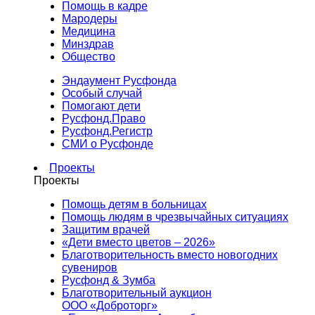
Помощь в кадре
Мародеры
Медицина
Минздрав
Общество
Эндаумент Русфонда
Особый случай
Помогают дети
Русфонд.Право
Русфонд.Регистр
СМИ о Русфонде
Проекты
Проекты
Помощь детям в больницах
Помощь людям в чрезвычайных ситуациях
Защитим врачей
«Дети вместо цветов – 2026»
Благотворительность вместо новогодних
сувениров
Русфонд & Зумба
Благотворительный аукцион
ООО «Доброторг»