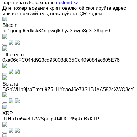
партнера в Казахстане
rusfond.kz
Для пожертвования криптовалютой скопируйте адрес
или воспользуйтесь, пожалуйста, QR-кодом
.
Bitcoin
bc1quqgt6edksk84rcgwqlklhya3uwgr8g3c38xge0
Ethereum
0xa06cFC044d923cd93003d835Cd409084ac605E76
Solana
BGbWHp9jsaTmcu9Z5LHYqaoJ6e73S1BJAA582cXWQ3cY
XRP
rUHuTm5yeFf7WSpuqsU4UCPt5pkqBxKTPF