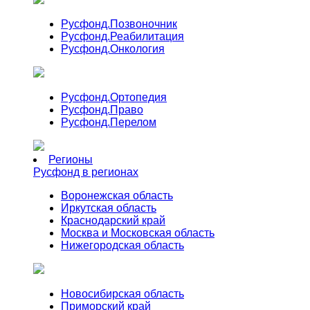
Русфонд.
Позвоночник
Русфонд.
Реабилитация
Русфонд.
Онкология
Русфонд.
Ортопедия
Русфонд.
Право
Русфонд.
Перелом
Регионы
Русфонд в регионах
Воронежская область
Иркутская область
Краснодарский край
Москва и Московская область
Нижегородская область
Новосибирская область
Приморский край