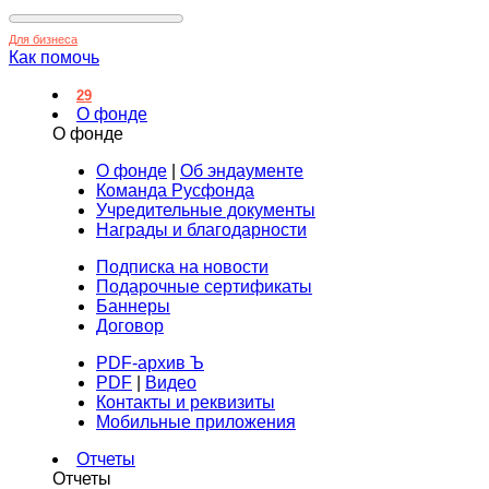
Для бизнеса
Как помочь
29
О фонде
О фонде
О фонде
|
Об эндаументе
Команда Русфонда
Учредительные документы
Награды и благодарности
Подписка на новости
Подарочные сертификаты
Баннеры
Договор
PDF-архив Ъ
PDF
|
Видео
Контакты и реквизиты
Мобильные приложения
Отчеты
Отчеты