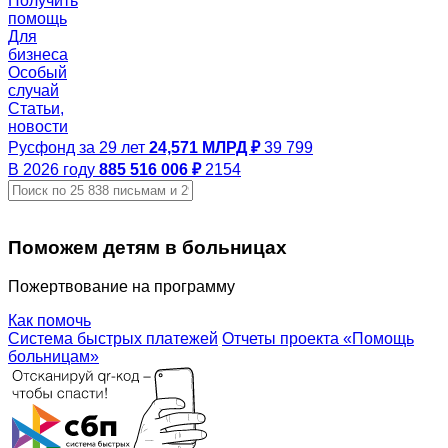
Получить
помощь
Для
бизнеса
Особый
случай
Статьи,
новости
Русфонд за 29 лет
24,571 МЛРД ₽
39 799
В 2026 году
885 516 006 ₽
2154
Поможем детям в больницах
Пожертвование на программу
Как помочь
Система быстрых платежей
Отчеты проекта «Помощь
больницам»