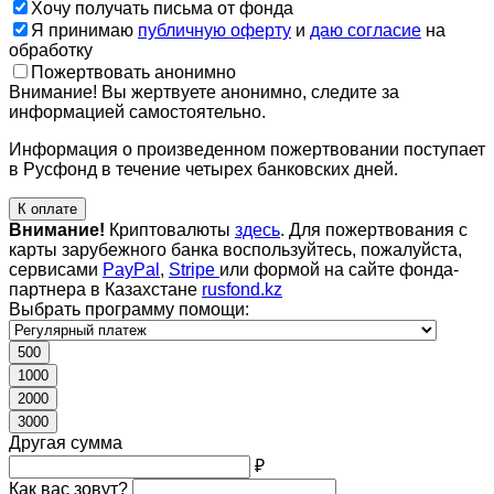
Хочу получать письма от фонда
Я принимаю
публичную оферту
и
даю согласие
на
обработку
Пожертвовать анонимно
Внимание! Вы жертвуете анонимно, следите за
информацией самостоятельно.
Информация о произведенном пожертвовании поступает
в Русфонд в течение четырех банковских дней.
К оплате
Внимание!
Криптовалюты
здесь
. Для пожертвования с
карты зарубежного банка воспользуйтесь, пожалуйста,
сервисами
PayPal
,
Stripe
или формой на сайте фонда-
партнера в Казахстане
rusfond.kz
Выбрать программу помощи:
500
1000
2000
3000
Другая сумма
₽
Как вас зовут?