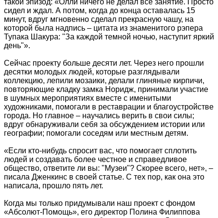
такой эпизод: «Олли ничего не делал все занятие. Просто
сидел и ждал. А потом, когда до конца оставалась 15
минут, вдруг мгновенно сделал прекрасную чашу, на
которой была надпись – цитата из знаменитого рэпера
Тупака Шакура: "За каждой темной ночью, наступит яркий
день"».
Сейчас проекту больше десяти лет. Через него прошли
десятки молодых людей, которые разглядывали
коллекцию, лепили мозаики, делали глиняные кирпичи,
повторяющие кладку замка Норидж, принимали участие
в шумных мероприятиях вместе с именитыми
художниками, помогали в реставрации и благоустройстве
города. Но главное – научались верить в свои силы;
вдруг обнаруживали себя за обсуждением истории или
географии; помогали соседям или местным детям.
«Если кто-нибудь спросит вас, что помогает сплотить
людей и создавать более честное и справедливое
общество, ответите ли вы: "Музеи"? Скорее всего, нет», –
писала Дженкинс в своей статье. С тех пор, как она это
написала, прошло пять лет.
Когда мы только придумывали наш проект с фондом
«Абсолют-Помощь», его директор Полина Филиппова