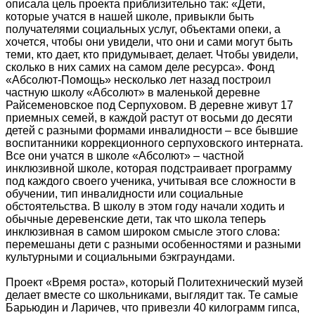
описала цель проекта приблизительно так: «Дети,
которые учатся в нашей школе, привыкли быть
получателями социальных услуг, объектами опеки, а
хочется, чтобы они увидели, что они и сами могут быть
теми, кто дает, кто придумывает, делает. Чтобы увидели,
сколько в них самих на самом деле ресурса». Фонд
«Абсолют-Помощь» несколько лет назад построил
частную школу «Абсолют» в маленькой деревне
Райсеменовское под Серпуховом. В деревне живут 17
приемных семей, в каждой растут от восьми до десяти
детей с разными формами инвалидности – все бывшие
воспитанники коррекционного серпуховского интерната.
Все они учатся в школе «Абсолют» – частной
инклюзивной школе, которая подстраивает программу
под каждого своего ученика, учитывая все сложности в
обучении, тип инвалидности или социальные
обстоятельства. В школу в этом году начали ходить и
обычные деревенские дети, так что школа теперь
инклюзивная в самом широком смысле этого слова:
перемешаны дети с разными особенностями и разными
культурными и социальными бэкграундами.
Проект «Время роста», который Политехнический музей
делает вместе со школьниками, выглядит так. Те самые
Барьюдин и Ларичев, что привезли 40 килограмм гипса,