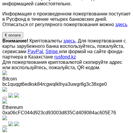
информацией самостоятельно.
Информация о произведенном пожертвовании поступает
в Русфонд в течение четырех банковских дней.
Отписаться от регулярного пожертвования можно
здесь
К оплате
Внимание!
Криптовалюты
здесь
. Для пожертвования с
карты зарубежного банка воспользуйтесь, пожалуйста,
сервисами
PayPal
,
Stripe
или формой на сайте фонда-
партнера в Казахстане
rusfond.kz
Для пожертвования криптовалютой скопируйте адрес
или воспользуйтесь, пожалуйста, QR-кодом
.
Bitcoin
bc1quqgt6edksk84rcgwqlklhya3uwgr8g3c38xge0
Ethereum
0xa06cFC044d923cd93003d835Cd409084ac605E76