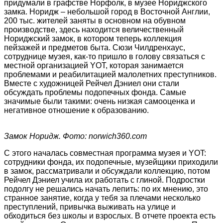
придумали в графстве Норфолк, в музее Нориджского
замка. Норидж – небольшой город в Восточной Англии,
200 тыс. жителей заняты в основном на обувном
производстве, здесь находится величественный
Нориджский замок, в котором теперь коллекция
пейзажей и предметов быта. Сюзи Чилдренхаус,
сотруднице музея, как-то пришло в голову связаться с
местной организацией YOT, которая занимается
проблемами и реабилитацией малолетних преступников.
Вместе с художницей Рейчел Дэниел они стали
обсуждать проблемы подопечных фонда. Самые
значимые были такими: очень низкая самооценка и
негативное отношение к образованию.
Замок Норидж. Фото: norwich360.com
С этого началась совместная программа музея и YOT:
сотрудники фонда, их подопечные, музейщики приходили
в замок, рассматривали и обсуждали коллекцию, потом
Рейчел Дэниел учила их работать с глиной. Подростки
подолгу не решались начать лепить: по их мнению, это
странное занятие, когда у тебя за плечами несколько
преступлений, привычка выживать на улице и
обходиться без школы и взрослых. В отчете проекта есть