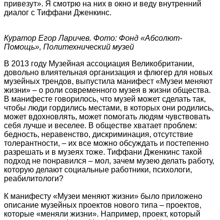
привезут». Я смотрю на них в окно и веду внутренний
диалог с Тиффани Дженкинс.
Куратор Егор Ларичев. Фото: Фонд «Абсолют-
Помощь», Политехнический музей
В 2013 году Музейная ассоциация Великобритании,
довольно влиятельная организация и флюгер для новых
музейных трендов, выпустила манифест «Музеи меняют
жизни» – о роли современного музея в жизни общества.
В манифесте говорилось, что музей может сделать так,
чтобы люди гордились местами, в которых они родились,
может вдохновлять, может помогать людям чувствовать
себя лучше и веселее. В обществе хватает проблем:
бедность, неравенство, дискриминация, отсутствие
толерантности, – их все можно обсуждать и постепенно
разрешать и в музеях тоже. Тиффани Дженкинс такой
подход не понравился – мол, зачем музею делать работу,
которую делают социальные работники, психологи,
реабилитологи?
К манифесту «Музеи меняют жизни» было приложено
описание музейных проектов нового типа – проектов,
которые «меняли жизни». Например, проект, который