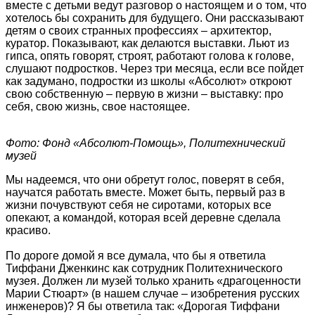
вместе с детьми ведут разговор о настоящем и о том, что
хотелось бы сохранить для будущего. Они рассказывают
детям о своих странных профессиях – архитектор,
куратор. Показывают, как делаются выставки. Льют из
гипса, опять говорят, строят, работают голова к голове,
слушают подростков. Через три месяца, если все пойдет
как задумано, подростки из школы «Абсолют» откроют
свою собственную – первую в жизни – выставку: про
себя, свою жизнь, свое настоящее.
Фото: Фонд «Абсолют-Помощь», Политехнический
музей
Мы надеемся, что они обретут голос, поверят в себя,
научатся работать вместе. Может быть, первый раз в
жизни почувствуют себя не сиротами, которых все
опекают, а командой, которая всей деревне сделала
красиво.
По дороге домой я все думала, что бы я ответила
Тиффани Дженкинс как сотрудник Политехнического
музея. Должен ли музей только хранить «драгоценности
Марии Стюарт» (в нашем случае – изобретения русских
инженеров)? Я бы ответила так: «Дорогая Тиффани