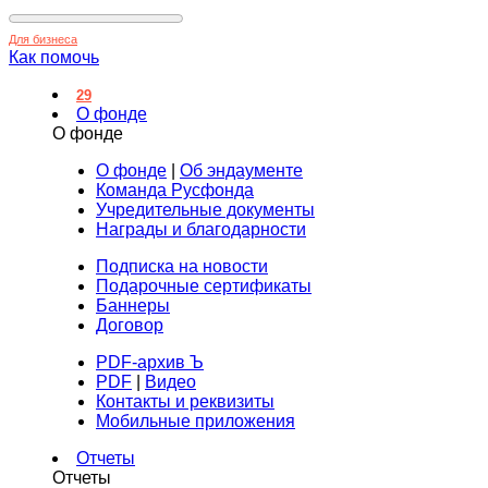
Для бизнеса
Как помочь
29
О фонде
О фонде
О фонде
|
Об эндаументе
Команда Русфонда
Учредительные документы
Награды и благодарности
Подписка на новости
Подарочные сертификаты
Баннеры
Договор
PDF-архив Ъ
PDF
|
Видео
Контакты и реквизиты
Мобильные приложения
Отчеты
Отчеты