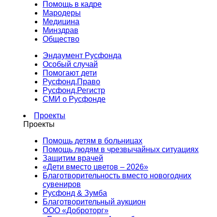
Помощь в кадре
Мародеры
Медицина
Минздрав
Общество
Эндаумент Русфонда
Особый случай
Помогают дети
Русфонд.Право
Русфонд.Регистр
СМИ о Русфонде
Проекты
Проекты
Помощь детям в больницах
Помощь людям в чрезвычайных ситуациях
Защитим врачей
«Дети вместо цветов – 2026»
Благотворительность вместо новогодних
сувениров
Русфонд & Зумба
Благотворительный аукцион
ООО «Доброторг»