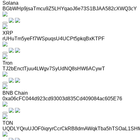
Solana
BGbWHp9jsaTmcu9Z5LHYqaoJ6e73S1BJAA582cXWQ3cY
XRP
rUHuTm5yeFf7WSpuqsU4UCPt5pkqBxKTPF
Tron
TJ2bEnctTjuu4LWgv7SyUdNQ8sHW6ACywT
BNB Chain
0xa06cFC044d923cd93003d835Cd409084ac605E76
TON
UQDLYQruUJOF0iqryrCcrCkRB8dmAWqkTba5hTSOaL1SHf