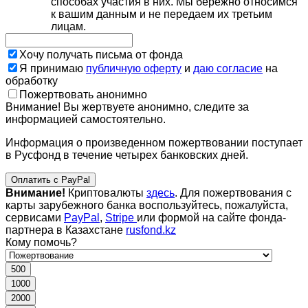
способах участия в них. Мы бережно относимся
к вашим данным и не передаем их третьим
лицам.
Хочу получать письма от фонда
Я принимаю
публичную оферту
и
даю согласие
на
обработку
Пожертвовать анонимно
Внимание! Вы жертвуете анонимно, следите за
информацией самостоятельно.
Информация о произведенном пожертвовании поступает
в Русфонд в течение четырех банковских дней.
Оплатить с PayPal
Внимание!
Криптовалюты
здесь
. Для пожертвования с
карты зарубежного банка воспользуйтесь, пожалуйста,
сервисами
PayPal
,
Stripe
или формой на сайте фонда-
партнера в Казахстане
rusfond.kz
Кому помочь?
500
1000
2000