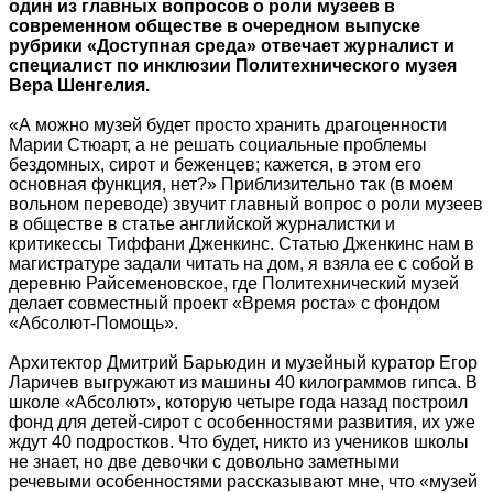
один из главных вопросов о роли музеев в
современном обществе в очередном выпуске
рубрики «Доступная среда» отвечает журналист и
специалист по инклюзии Политехнического музея
Вера Шенгелия.
«А можно музей будет просто хранить драгоценности
Марии Стюарт, а не решать социальные проблемы
бездомных, сирот и беженцев; кажется, в этом его
основная функция, нет?» Приблизительно так (в моем
вольном переводе) звучит главный вопрос о роли музеев
в обществе в статье английской журналистки и
критикессы Тиффани Дженкинс. Статью Дженкинс нам в
магистратуре задали читать на дом, я взяла ее с собой в
деревню Райсеменовское, где Политехнический музей
делает совместный проект «Время роста» с фондом
«Абсолют-Помощь».
Архитектор Дмитрий Барьюдин и музейный куратор Егор
Ларичев выгружают из машины 40 килограммов гипса. В
школе «Абсолют», которую четыре года назад построил
фонд для детей-сирот с особенностями развития, их уже
ждут 40 подростков. Что будет, никто из учеников школы
не знает, но две девочки с довольно заметными
речевыми особенностями рассказывают мне, что «музей