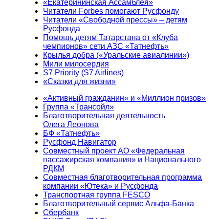
«Екатерининская Ассамблея»
Читатели Forbes помогают Русфонду
Читатели «Свободной прессы» – детям
Русфонда
Помощь детям Татарстана от «Клуба
чемпионов» сети АЗС «Татнефть»
Крылья добра («Уральские авиалинии»)
Мили милосердия
S7 Priority (S7 Airlines)
«Сказки для жизни»
«Активный гражданин» и «Миллион призов»
Группа «Трансойл»
Благотворительная деятельность
Олега Леонова
БФ «Татнефть»
Русфонд.Навигатор
Совместный проект АО «Федеральная
пассажирская компания» и Национального
РДКМ
Совместная благотворительная программа
компании «Ютека» и Русфонда
Транспортная группа FESCO
Благотворительный сервис Альфа-Банка
Сбербанк