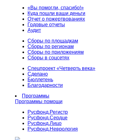
«Вы помогли, спасибо!»
Куда пошли ваши деньги
Отчет о пожертвованиях
Годовые отчеты
Аудит
Сборы по площадкам
Сборы по регионам
Сборы по приложениям
Сборы в соцсетях
Спецпроект «Четверть века»
Сделано
Бюллетень
Благодарности
Программы
Программы помощи
Русфонд.
Регистр
Русфонд.
Сердце
Русфонд.
Лицо
Русфонд.
Неврология