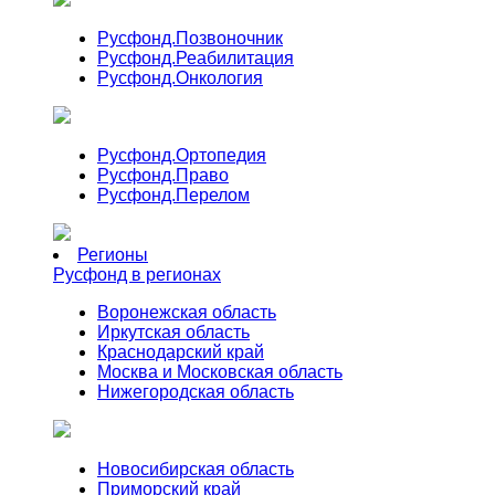
Русфонд.
Позвоночник
Русфонд.
Реабилитация
Русфонд.
Онкология
Русфонд.
Ортопедия
Русфонд.
Право
Русфонд.
Перелом
Регионы
Русфонд в регионах
Воронежская область
Иркутская область
Краснодарский край
Москва и Московская область
Нижегородская область
Новосибирская область
Приморский край