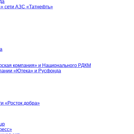
да
в» сети АЗС «Татнефть»
а
рская компания» и Национального РДКМ
пании «Ютека» и Русфонда
и «Росток добра»
up
ресс»