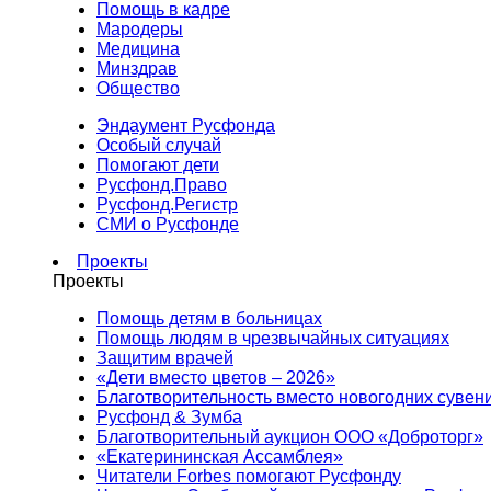
Помощь в кадре
Мародеры
Медицина
Минздрав
Общество
Эндаумент Русфонда
Особый случай
Помогают дети
Русфонд.Право
Русфонд.Регистр
СМИ о Русфонде
Проекты
Проекты
Помощь детям в больницах
Помощь людям в чрезвычайных ситуациях
Защитим врачей
«Дети вместо цветов – 2026»
Благотворительность вместо новогодних сувен
Русфонд & Зумба
Благотворительный аукцион ООО «Доброторг»
«Екатерининская Ассамблея»
Читатели Forbes помогают Русфонду