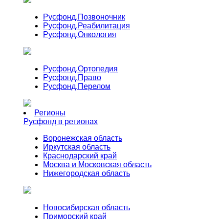
Русфонд.
Позвоночник
Русфонд.
Реабилитация
Русфонд.
Онкология
Русфонд.
Ортопедия
Русфонд.
Право
Русфонд.
Перелом
Регионы
Русфонд в регионах
Воронежская область
Иркутская область
Краснодарский край
Москва и Московская область
Нижегородская область
Новосибирская область
Приморский край