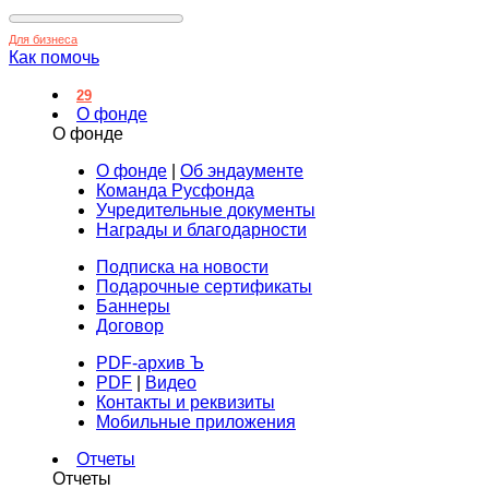
Для бизнеса
Как помочь
29
О фонде
О фонде
О фонде
|
Об эндаументе
Команда Русфонда
Учредительные документы
Награды и благодарности
Подписка на новости
Подарочные сертификаты
Баннеры
Договор
PDF-архив Ъ
PDF
|
Видео
Контакты и реквизиты
Мобильные приложения
Отчеты
Отчеты