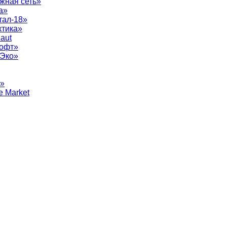
жная сеть»
а»
тал-18»
ктика»
aut
софт»
рЭко»
т»
e Market