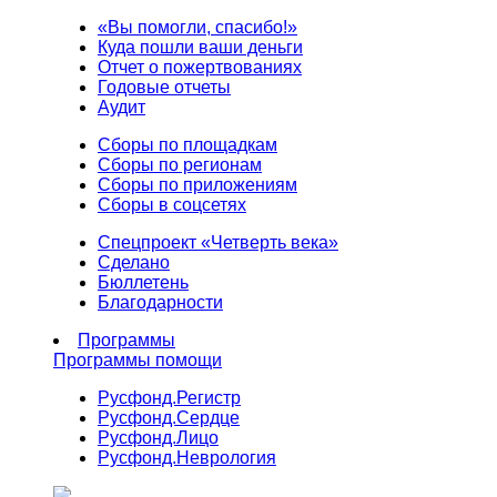
«Вы помогли, спасибо!»
Куда пошли ваши деньги
Отчет о пожертвованиях
Годовые отчеты
Аудит
Сборы по площадкам
Сборы по регионам
Сборы по приложениям
Сборы в соцсетях
Спецпроект «Четверть века»
Сделано
Бюллетень
Благодарности
Программы
Программы помощи
Русфонд.
Регистр
Русфонд.
Сердце
Русфонд.
Лицо
Русфонд.
Неврология