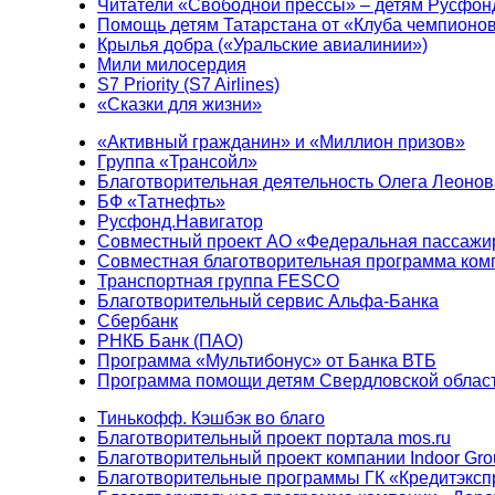
Читатели «Свободной прессы» – детям Русфон
Помощь детям Татарстана от «Клуба чемпионо
Крылья добра («Уральские авиалинии»)
Мили милосердия
S7 Priority (S7 Airlines)
«Сказки для жизни»
«Активный гражданин» и «Миллион призов»
Группа «Трансойл»
Благотворительная деятельность Олега Леонов
БФ «Татнефть»
Русфонд.Навигатор
Совместный проект АО «Федеральная пассажи
Совместная благотворительная программа ком
Транспортная группа FESCO
Благотворительный сервис Альфа-Банка
Сбербанк
РНКБ Банк (ПАО)
Программа «Мультибонус» от Банка ВТБ
Программа помощи детям Свердловской област
Тинькофф. Кэшбэк во благо
Благотворительный проект портала mos.ru
Благотворительный проект компании Indoor Gro
Благотворительные программы ГК «Кредитэксп