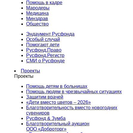
Помощь в кадре
Мародеры
Медицина
Минздрав
Общество
Эндаумент Русфонда
Особый случай
Помогают дети
Русфонд.Право
Русфонд.Регистр
СМИ о Русфонде
Проекты
Проекты
Помощь детям в больницах
Помощь людям в чрезвычайных ситуациях
Защитим врачей
«Дети вместо цветов – 2026»
Благотворительность вместо новогодних
сувениров
Русфонд & Зумба
Благотворительный аукцион
ООО «Доброторг»