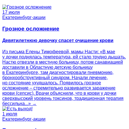
17 июля
Екатеринбург-акции
Грозное осложнение
Девятилетнюю девочку спасет очищение крови
Из письма Елены Тимофеевой, мамы Насти: «В мае
у дочки поднялась температура, ей стало трудно дышать.
Настю отвезли в местную больницу, потом санавиацией
доставили в Областную детскую больницу
в Екатеринбурге, там диагностировали пневмонию,
бронхообструктивный синдром. Начали лечение,
но состояние ухудшалось. Появилось грозное
осложнение – стремительно развивается заражение
крови (сепсис). Врачи объяснили, что в крови у дочки
сверхвысокий уровень токсинов, традиционная терапия
бессильна...» →
1 июля
Екатеринбург-акции