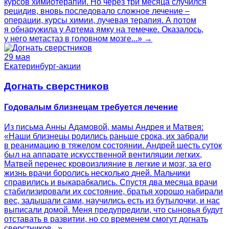
курсов химиотерапии. Но через три месяца случился
рецидив, вновь последовало сложное лечение –
операции, курсы химии, лучевая терапия. А потом
я обнаружила у Артема ямку на темечке. Оказалось,
у него метастаз в головном мозге...» →
29 мая
Екатеринбург-акции
Догнать сверстников
Годовалым близнецам требуется лечение
Из письма Анны Адамовой, мамы Андрея и Матвея:
«Наши близнецы родились раньше срока, их забрали
в реанимацию в тяжелом состоянии. Андрей шесть суток
был на аппарате искусственной вентиляции легких,
Матвей перенес кровоизлияние в легкие и мозг, за его
жизнь врачи боролись несколько дней. Мальчики
справились и выкарабкались. Спустя два месяца врачи
стабилизировали их состояние, братья хорошо набирали
вес, задышали сами, научились есть из бутылочки, и нас
выписали домой. Меня предупредили, что сыновья будут
отставать в развитии, но со временем смогут догнать
сверстников...» →