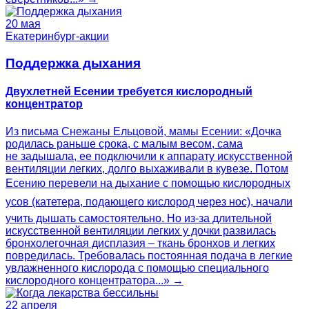
20 мая
Екатеринбург-акции
Поддержка дыхания
Двухлетней Есении требуется кислородный
концентратор
Из письма Снежаны Ельцовой, мамы Есении: «Дочка
родилась раньше срока, с малым весом, сама
не задышала, ее подключили к аппарату искусственной
вентиляции легких, долго выхаживали в кувезе. Потом
Есению перевели на дыхание с помощью кислородных
усов (катетера, подающего кислород через нос), начали
учить дышать самостоятельно. Но из-за длительной
искусственной вентиляции легких у дочки развилась
бронхолегочная дисплазия – ткань бронхов и легких
повредилась. Требовалась постоянная подача в легкие
увлажненного кислорода с помощью специального
кислородного концентратора...» →
22 апреля