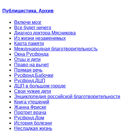
Публицистика. Архив
Включи мозг
Все будет ничего
Диагноз доктора Мясникова
Из жизни незаменимых
Карта памяти
Международная благотворительность
Окна Русфонда
Отцы и дети
Право на вычет
Прямая речь
Русфонд.Бабочки
Русфонд.ДЦП
ДЦП в большом городе
Свои чужие дети
Энциклопедия российской благотворительности
Книга утешений
Жанна Фриске
Портрет врача
Русфонд.Дом
История болезни
Несладкая жизнь