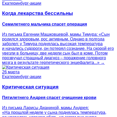
Екатеринбург-акции
Когда лекарства бессильны
Семилетнего мальчика спасет операция
Из письма Евгении Машковцевой, мамы Тимура: «Сын
родился здоровым, рос активным. Однако в полгода
заболел: у Тимура поднялась высокая температура
и начались судороги, он потерял сознание. На скорой его
увезли в больницу, две недели сын был в коме. Потом
прозвучал страшный диагноз – поражение головного
мозга в результате герпетического энцефалита...» →
26 марта
Екатеринбург-акции
Критическая ситуация
Пятилетнего Андрея спасет очищение крови
Из письма Ларисы Дианиной, мамы Андрея:
«На прошлой неделе у сына поднялась температура,