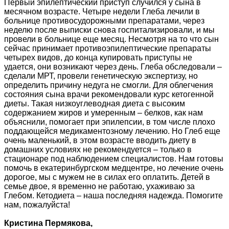
Первый эпилептический приступ случился у сына в
месячном возрасте. Четыре недели Глеба лечили в
больнице противосудорожными препаратами, через
неделю после выписки снова госпитализировали, и мы
провели в больнице еще месяц. Несмотря на то что сын
сейчас принимает противоэпилептические препараты
четырех видов, до конца купировать приступы не
удается, они возникают через день. Глеба обследовали –
сделали МРТ, провели генетическую экспертизу, но
определить причину недуга не смогли. Для облегчения
состояния сына врачи рекомендовали курс кетогенной
диеты. Такая низкоуглеводная диета с высоким
содержанием жиров и умеренным – белков, как нам
объяснили, помогает при эпилепсии, в том числе плохо
поддающейся медикаментозному лечению. Но Глеб еще
очень маленький, в этом возрасте вводить диету в
домашних условиях не рекомендуется – только в
стационаре под наблюдением специалистов. Нам готовы
помочь в екатеринбургском медцентре, но лечение очень
дорогое, мы с мужем не в силах его оплатить. Детей в
семье двое, я временно не работаю, ухаживаю за
Глебом. Кетодиета – наша последняя надежда. Помогите
нам, пожалуйста!
Кристина Пермякова,