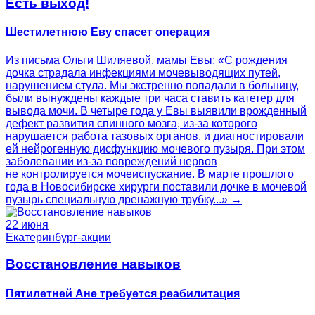
Есть выход!
Шестилетнюю Еву спасет операция
Из письма Ольги Шиляевой, мамы Евы: «С рождения
дочка страдала инфекциями мочевыводящих путей,
нарушением стула. Мы экстренно попадали в больницу,
были вынуждены каждые три часа ставить катетер для
вывода мочи. В четыре года у Евы выявили врожденный
дефект развития спинного мозга, из-за которого
нарушается работа тазовых органов, и диагностировали
ей нейрогенную дисфункцию мочевого пузыря. При этом
заболевании из-за повреждений нервов
не контролируется мочеиспускание. В марте прошлого
года в Новосибирске хирурги поставили дочке в мочевой
пузырь специальную дренажную трубку...» →
22 июня
Екатеринбург-акции
Восстановление навыков
Пятилетней Ане требуется реабилитация