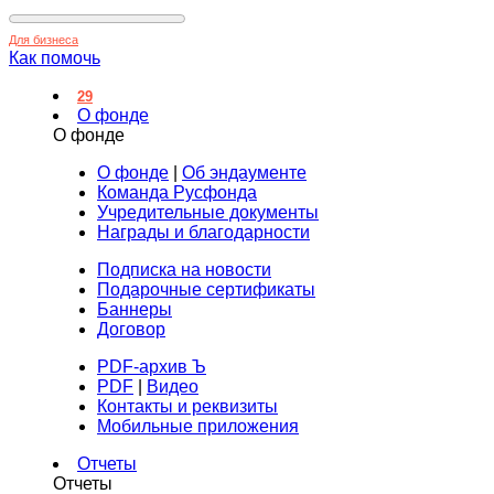
Для бизнеса
Как помочь
29
О фонде
О фонде
О фонде
|
Об эндаументе
Команда Русфонда
Учредительные документы
Награды и благодарности
Подписка на новости
Подарочные сертификаты
Баннеры
Договор
PDF-архив Ъ
PDF
|
Видео
Контакты и реквизиты
Мобильные приложения
Отчеты
Отчеты