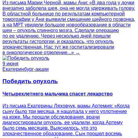
Из письма Марии Черной, мамы Ани: «В два года у дочки
внезапно заболела шея, она не могла удерживать голову.
В областной больнице по результатам компьютерной
томографии у Ани выявили смещение шейного позвонка,
а на МРТ увидели большое новообразование в области
шеи – опухоль спинного мозга. Сделали операцию
по ее удалению. Через несколько дней пришли
результаты гистологии, и оказалось, что опухоль
злокачественная. Нас тут же госпитализировали
в онкологическое отделение...» →
9 июня
Екатеринбург-акции
Победить опухоль
Четырехлетнего мальчика спасет лекарство
Из письма Екатерины Ляховчук, мамы Артемия: «Когда
сыну было три месяца, я нащупала у него уплотнение
на коже. Мы прошли обследования, врачи
диагностировали опухоль, ее удалили, когда Артему
было семь месяцев. Выяснилось, что это
злокачественное образование. Сын прошел восемь