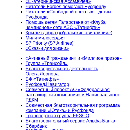
«Екатерининская Ассамблея»
Читатели Forbes помогают Русфонду
Читатели «Свободной прессы» – детям
Русфонда
Помощь детям Татарстана от «Клуба
чемпионов» сети АЗС «Татнефть»
Крылья добра («Уральские авиалинии»)
Мили милосердия
S7 Priority (S7 Airlines)
«Сказки для жизни»
«Активный гражданин» и «Миллион призов»
Группа «Трансойл»
Благотворительная деятельность
Олега Леонова
БФ «Татнефть»
Русфонд.Навигатор
Совместный проект АО «Федеральная
пассажирская компания» и Национального
РДКМ
Совместная благотворительная программа
компании «Ютека» и Русфонда
Транспортная группа FESCO
Благотворительный сервис Альфа-Банка
Сбербанк