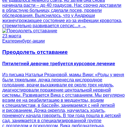
ее удавалось немного сбить, но затем она снова
начинала расти – до 40 градусов. Нас срочно доставили
в областную больницу, сделали посев, провели
обследования. Выяснилось, что у Андрюши
жизнеугрожающее состояние из-за инфекции кровотока,
стремительно развивается сепсис...» →
23 марта
Екатеринбург-акции
Преодолеть отставание
Пятилетней девочке требуется курсовое лечение
Из письма Натальи Рязановой, мамы Вики: «Роды у меня
были тяжелыми, дочка перенесла кислородное
голодание, врачи выхаживали ее около трех недель,
диагностировали поражение центральной нервной
системы. Развивается Вика с отставанием. Мы регулярно
возим ее на реабилитацию в медцентры, водим
к специалистам, в бассейн, занимаемся с ней лепкой
и рисованием. Дочка окрепла, научилась ходить,
понемногу начала говорить. В три года пошла в детский
сад, занимается в специализированной группе
с логопедом и психологом. Вика любознательна,