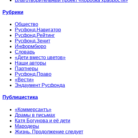
Благотворительный проект «Коробка храбрости»
Рубрики
Общество
Русфонд.Навигатор
Русфонд.Рейтинг
Русфонд.Зенит
Информбюро
Словарь
«Дети вместо цветов»
Наши авторы
Партнеры
Русфонд.Право
«Вести»
Эндаумент Русфонда
Публицистика
«Коммерсантъ»
Драмы в письмах
Катя Богунова и её дети
Мародеры
Жизнь. Продолжение следует