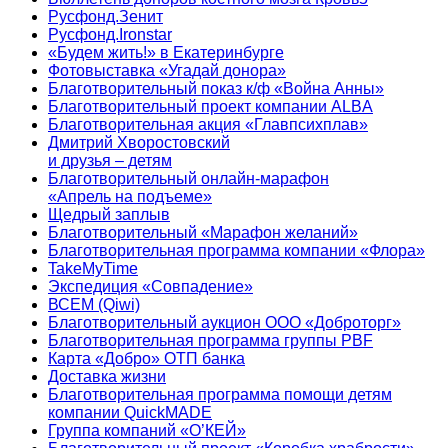
Русфонд.Зенит
Русфонд.Ironstar
«Будем жить!» в Екатеринбурге
Фотовыставка «Угадай донора»
Благотворительный показ к/ф «Война Анны»
Благотворительный проект компании ALBA
Благотворительная акция «Главпсихплав»
Дмитрий Хворостовский
и друзья – детям
Благотворительный онлайн‑марафон
«Апрель на подъеме»
Щедрый заплыв
Благотворительный «Марафон желаний»
Благотворительная программа компании «Флора»
TakeMyTime
Экспедиция «Совпадение»
ВСЕМ (Qiwi)
Благотворительный аукцион ООО «Доброторг»
Благотворительная программа группы PBF
Карта «Добро» ОТП банка
Доставка жизни
Благотворительная программа помощи детям
компании QuickMADE
Группа компаний «О’КЕЙ»