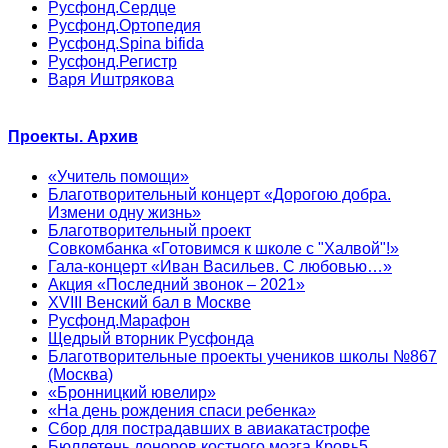
Русфонд.Сердце
Русфонд.Ортопедия
Русфонд.Spina bifida
Русфонд.Регистр
Варя Иштрякова
Проекты. Архив
«Учитель помощи»
Благотворительный концерт «Дорогою добра.
Измени одну жизнь»
Благотворительный проект
Совкомбанка «Готовимся к школе с "Халвой"!»
Гала-концерт «Иван Васильев. С любовью…»
Акция «Последний звонок – 2021»
XVIII Венский бал в Москве
Русфонд.Марафон
Щедрый вторник Русфонда
Благотворительные проекты учеников школы №867
(Москва)
«Бронницкий ювелир»
«На день рождения спаси ребенка»
Сбор для пострадавших в авиакатастрофе
Бюллетень доноров костного мозга Кровь5