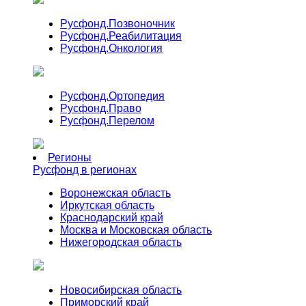
Русфонд.
Позвоночник
Русфонд.
Реабилитация
Русфонд.
Онкология
Русфонд.
Ортопедия
Русфонд.
Право
Русфонд.
Перелом
Регионы
Русфонд в регионах
Воронежская область
Иркутская область
Краснодарский край
Москва и Московская область
Нижегородская область
Новосибирская область
Приморский край