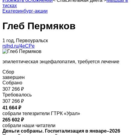
Избежать осложнений
<
Спасительная диета
>
Мышцы в
тисках
Екатеринбург-акции
Глеб Пермяков
1 год, Первоуральск
rsfnd.ru/4eCPe
эпилептическая энцефалопатия, требуется лечение
Сбор
завершен
Собрано
307 266 ₽
Требовалось
307 266 ₽
41 664 ₽
собрали телезрители ГТРК «Урал»
265 602 ₽
собрали наши читатели
Деньги собраны. Госпитализация в январе–2026