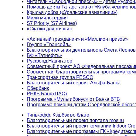
Читатели «Свободной прессы» – детям Русфон
Помощь детям Татарстана от «Клуба чемпионо
Крылья добра («Уральские авиалинии»)
Мили милосердия
S7 Priority (S7 Airlines)
«Сказки для жизни»
«Активный гражданин» и «Миллион призов»
Группа «Трансойл»
Благотворительная деятельность Олега Леонов
БФ «Татнефть»
Русфонд.Навигатор
Совместный проект АО «Федеральная пассажи
Совместная благотворительная программа ком
Транспортная группа FESCO
Благотворительный сервис Альфа-Банка
Сбербанк
РНКБ Банк (ПАО)
Программа «Мультибонус» от Банка ВТБ
Программа помощи детям Свердловской област
Тинькофф. Кэшбэк во благо
Благотворительный проект портала mos.ru
Благотворительный проект компании Indoor Gro
Благотворительные программы ГК «Кредитэксп