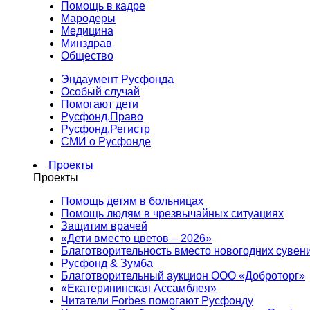
Помощь в кадре
Мародеры
Медицина
Минздрав
Общество
Эндаумент Русфонда
Особый случай
Помогают дети
Русфонд.Право
Русфонд.Регистр
СМИ о Русфонде
Проекты
Проекты
Помощь детям в больницах
Помощь людям в чрезвычайных ситуациях
Защитим врачей
«Дети вместо цветов – 2026»
Благотворительность вместо новогодних сувен
Русфонд & Зумба
Благотворительный аукцион ООО «Доброторг»
«Екатерининская Ассамблея»
Читатели Forbes помогают Русфонду