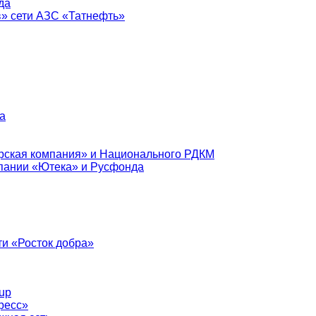
да
в» сети АЗС «Татнефть»
а
рская компания» и Национального РДКМ
пании «Ютека» и Русфонда
и «Росток добра»
up
ресс»