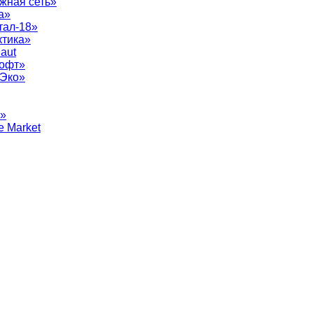
жная сеть»
а»
тал-18»
ктика»
aut
софт»
рЭко»
т»
e Market