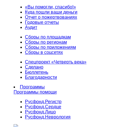
«Вы помогли, спасибо!»
Куда пошли ваши деньги
Отчет о пожертвованиях
Годовые отчеты
Аудит
Сборы по площадкам
Сборы по регионам
Сборы по приложениям
Сборы в соцсетях
Спецпроект «Четверть века»
Сделано
Бюллетень
Благодарности
Программы
Программы помощи
Русфонд.
Регистр
Русфонд.
Сердце
Русфонд.
Лицо
Русфонд.
Неврология