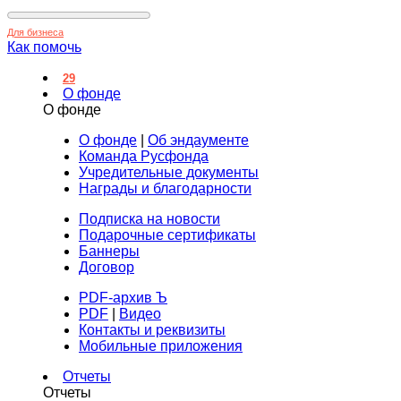
Для бизнеса
Как помочь
29
О фонде
О фонде
О фонде
|
Об эндаументе
Команда Русфонда
Учредительные документы
Награды и благодарности
Подписка на новости
Подарочные сертификаты
Баннеры
Договор
PDF-архив Ъ
PDF
|
Видео
Контакты и реквизиты
Мобильные приложения
Отчеты
Отчеты