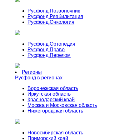
Русфонд.
Позвоночник
Русфонд.
Реабилитация
Русфонд.
Онкология
Русфонд.
Ортопедия
Русфонд.
Право
Русфонд.
Перелом
Регионы
Русфонд в регионах
Воронежская область
Иркутская область
Краснодарский край
Москва и Московская область
Нижегородская область
Новосибирская область
Приморский край