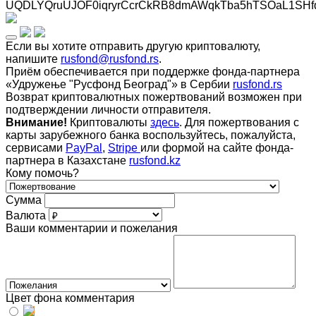
UQDLYQruUJOF0iqryrCcrCkRB8dmAWqkTba5hTSOaL1SHf
Если вы хотите отправить другую криптовалюту,
напишите
rusfond@rusfond.rs
.
Приём обеспечивается при поддержке фонда-партнера
«Удружење "Русфонд Београд"» в Сербии
rusfond.rs
Возврат криптовалютных пожертвований возможен при
подтверждении личности отправителя.
Внимание!
Криптовалюты
здесь
. Для пожертвования с
карты зарубежного банка воспользуйтесь, пожалуйста,
сервисами
PayPal
,
Stripe
или формой на сайте фонда-
партнера в Казахстане
rusfond.kz
Кому помочь?
Сумма
Валюта
Ваши комментарии и пожелания
Цвет фона комментария