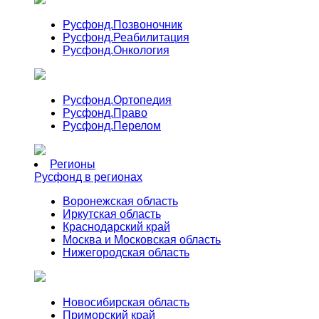
Русфонд.
Позвоночник
Русфонд.
Реабилитация
Русфонд.
Онкология
Русфонд.
Ортопедия
Русфонд.
Право
Русфонд.
Перелом
Регионы
Русфонд в регионах
Воронежская область
Иркутская область
Краснодарский край
Москва и Московская область
Нижегородская область
Новосибирская область
Приморский край