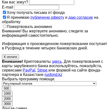
Как вас зовут?
E-mail
Хочу получать письма от фонда
Я принимаю
публичную оферту
и
даю согласие
на
обработку
Пожертвовать анонимно
Внимание! Вы жертвуете анонимно, следите за
информацией самостоятельно.
Информация о произведенном пожертвовании поступает
в Русфонд в течение четырех банковских дней.
К оплате
Внимание!
Криптовалюты
здесь
. Для пожертвования с
карты зарубежного банка воспользуйтесь, пожалуйста,
сервисами
PayPal
,
Stripe
или формой на сайте фонда-
партнера в Казахстане
rusfond.kz
Выбрать программу помощи:
500
1000
2000
3000
Другая сумма