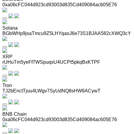
0xa06cFC044d923cd93003d835Cd409084ac605E76
Solana
BGbWHp9jsaTmcu9Z5LHYqaoJ6e73S1BJAA582cXWQ3cY
XRP
rUHuTm5yeFf7WSpuqsU4UCPt5pkqBxKTPF
Tron
TJ2bEnctTjuu4LWgv7SyUdNQ8sHW6ACywT
BNB Chain
0xa06cFC044d923cd93003d835Cd409084ac605E76