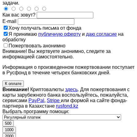
задачи.
Как вас зовут?
E-mail
Хочу получать письма от фонда
Я принимаю
публичную оферту
и
даю согласие
на
обработку
Пожертвовать анонимно
Внимание! Вы жертвуете анонимно, следите за
информацией самостоятельно.
Информация о произведенном пожертвовании поступает
в Русфонд в течение четырех банковских дней.
К оплате
Внимание!
Криптовалюты
здесь
. Для пожертвования с
карты зарубежного банка воспользуйтесь, пожалуйста,
сервисами
PayPal
,
Stripe
или формой на сайте фонда-
партнера в Казахстане
rusfond.kz
Выбрать программу помощи:
500
1000
2000