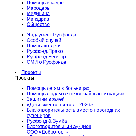
Помощь в кадре
Мародеры
Медицина
Минздрав
Общество
Эндаумент Русфонда
Особый случай
Помогают дети
Русфонд.Право
Русфонд.Регистр
СМИ о Русфонде
Проекты
Проекты
Помощь детям в больницах
Помощь людям в чрезвычайных ситуациях
Защитим врачей
«Дети вместо цветов – 2026»
Благотворительность вместо новогодних
сувениров
Русфонд & Зумба
Благотворительный аукцион
ООО «Доброторг»