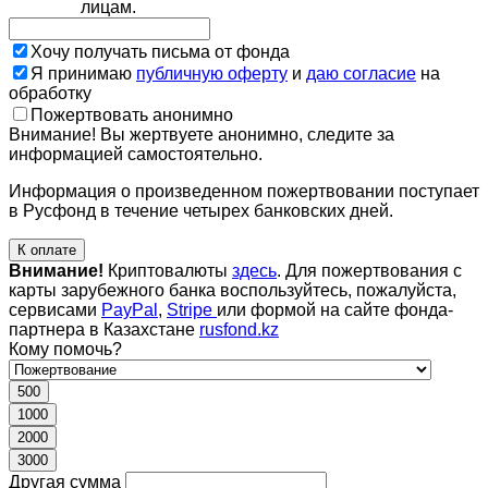
лицам.
Хочу получать письма от фонда
Я принимаю
публичную оферту
и
даю согласие
на
обработку
Пожертвовать анонимно
Внимание! Вы жертвуете анонимно, следите за
информацией самостоятельно.
Информация о произведенном пожертвовании поступает
в Русфонд в течение четырех банковских дней.
К оплате
Внимание!
Криптовалюты
здесь
. Для пожертвования с
карты зарубежного банка воспользуйтесь, пожалуйста,
сервисами
PayPal
,
Stripe
или формой на сайте фонда-
партнера в Казахстане
rusfond.kz
Кому помочь?
500
1000
2000
3000
Другая сумма