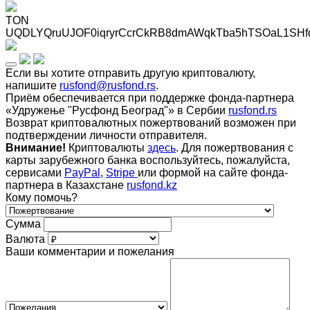
TON
UQDLYQruUJOF0iqryrCcrCkRB8dmAWqkTba5hTSOaL1SHf
Если вы хотите отправить другую криптовалюту,
напишите
rusfond@rusfond.rs
.
Приём обеспечивается при поддержке фонда-партнера
«Удружење "Русфонд Београд"» в Сербии
rusfond.rs
Возврат криптовалютных пожертвований возможен при
подтверждении личности отправителя.
Внимание!
Криптовалюты
здесь
. Для пожертвования с
карты зарубежного банка воспользуйтесь, пожалуйста,
сервисами
PayPal
,
Stripe
или формой на сайте фонда-
партнера в Казахстане
rusfond.kz
Кому помочь?
Сумма
Валюта
Ваши комментарии и пожелания