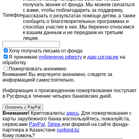
получать звонки от фонда. Мы можем связаться
с вами, чтобы поблагодарить за поддержку,
Телефон
рассказать о результатах помощи детям, а также
сообщить о благотворительных программах и
способах участия в них. Мы бережно относимся
к вашим данным и не передаем их третьим
лицам.
Хочу получать письма от фонда
Я принимаю
публичную оферту
и
даю согласие
на
обработку
Пожертвовать анонимно
Внимание! Вы жертвуете анонимно, следите за
информацией самостоятельно.
Информация о произведенном пожертвовании поступает
в Русфонд в течение четырех банковских дней.
Оплатить с PayPal
Внимание!
Криптовалюты
здесь
. Для пожертвования с
карты зарубежного банка воспользуйтесь, пожалуйста,
сервисами
PayPal
,
Stripe
или формой на сайте фонда-
партнера в Казахстане
rusfond.kz
Кому помочь?