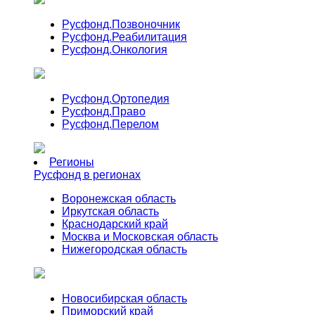
Русфонд.
Позвоночник
Русфонд.
Реабилитация
Русфонд.
Онкология
Русфонд.
Ортопедия
Русфонд.
Право
Русфонд.
Перелом
Регионы
Русфонд в регионах
Воронежская область
Иркутская область
Краснодарский край
Москва и Московская область
Нижегородская область
Новосибирская область
Приморский край