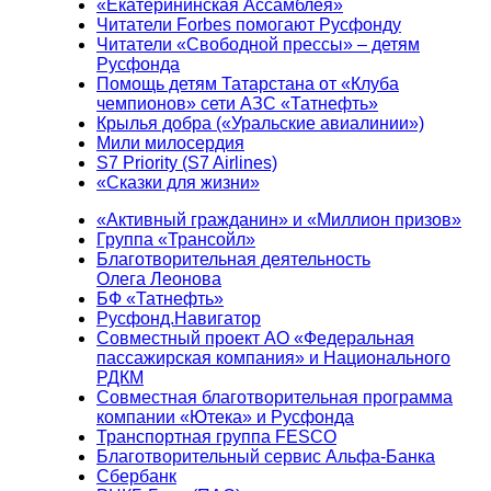
«Екатерининская Ассамблея»
Читатели Forbes помогают Русфонду
Читатели «Свободной прессы» – детям
Русфонда
Помощь детям Татарстана от «Клуба
чемпионов» сети АЗС «Татнефть»
Крылья добра («Уральские авиалинии»)
Мили милосердия
S7 Priority (S7 Airlines)
«Сказки для жизни»
«Активный гражданин» и «Миллион призов»
Группа «Трансойл»
Благотворительная деятельность
Олега Леонова
БФ «Татнефть»
Русфонд.Навигатор
Совместный проект АО «Федеральная
пассажирская компания» и Национального
РДКМ
Совместная благотворительная программа
компании «Ютека» и Русфонда
Транспортная группа FESCO
Благотворительный сервис Альфа-Банка
Сбербанк