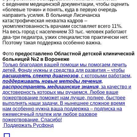
с ведением медицинской документации, чтобы оценить
«болевые точки» и понять, куда в первую очередь
направить усилия. В больнице Лисичанска
катастрофическая нехватка кадров –
укомплектованность врачами составляет всего 11%.
На весь город с населением 33 тыс. человек работают
два-три педиатра, узких специалистов практически нет.
Поэтому такая поддержка особенно важна.
Фото
предоставлено Областной детской клинической
больницей №2 в Воронеже
Только благодаря вашей помощи мы помогаем лечить
детей. Фонду нужны и средства для развития – чтобы
расширять спектр диагнозов
, с которыми работаем,
поддерживать новые методы лечения,
распространять медицинские знания
, за качество и
достоверность которых мы ручаемся. Любое ваше
пожертвование поможет нам лучше, полнее, быстрее
выполнять наши задачи. В нынешнее сложное время
нам особенно нужна ваша поддержка – подписка на
ежемесячный платеж или любое разовое
пожертвование. Спасибо!
Поддержать Русфонд