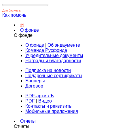
Для бизнеса
Как помочь
29
О фонде
О фонде
О фонде
|
Об эндаументе
Команда Русфонда
Учредительные документы
Награды и благодарности
Подписка на новости
Подарочные сертификаты
Баннеры
Договор
PDF-архив Ъ
PDF
|
Видео
Контакты и реквизиты
Мобильные приложения
Отчеты
Отчеты