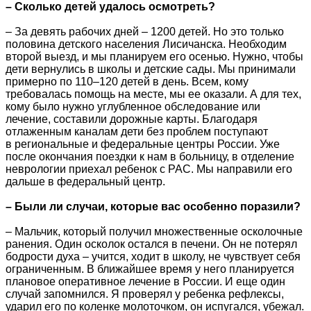
– Сколько детей удалось осмотреть?
– За девять рабочих дней – 1200 детей. Но это только
половина детского населения Лисичанска. Необходим
второй выезд, и мы планируем его осенью. Нужно, чтобы
дети вернулись в школы и детские сады. Мы принимали
примерно по 110–120 детей в день. Всем, кому
требовалась помощь на месте, мы ее оказали. А для тех,
кому было нужно углубленное обследование или
лечение, составили дорожные карты. Благодаря
отлаженным каналам дети без проблем поступают
в региональные и федеральные центры России. Уже
после окончания поездки к нам в больницу, в отделение
неврологии приехал ребенок с РАС. Мы направили его
дальше в федеральный центр.
– Были ли случаи, которые вас особенно поразили?
– Мальчик, который получил множественные осколочные
ранения. Один осколок остался в печени. Он не потерял
бодрости духа – учится, ходит в школу, не чувствует себя
ограниченным. В ближайшее время у него планируется
плановое оперативное лечение в России. И еще один
случай запомнился. Я проверял у ребенка рефлексы,
ударил его по коленке молоточком, он испугался, убежал.