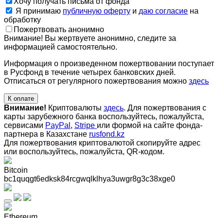
Хочу получать письма от фонда
Я принимаю
публичную оферту
и
даю согласие
на
обработку
Пожертвовать анонимно
Внимание! Вы жертвуете анонимно, следите за
информацией самостоятельно.
Информация о произведенном пожертвовании поступает
в Русфонд в течение четырех банковских дней.
Отписаться от регулярного пожертвования можно
здесь
К оплате
Внимание!
Криптовалюты
здесь
. Для пожертвования с
карты зарубежного банка воспользуйтесь, пожалуйста,
сервисами
PayPal
,
Stripe
или формой на сайте фонда-
партнера в Казахстане
rusfond.kz
Для пожертвования криптовалютой скопируйте адрес
или воспользуйтесь, пожалуйста, QR-кодом
.
Bitcoin
bc1quqgt6edksk84rcgwqlklhya3uwgr8g3c38xge0
Ethereum