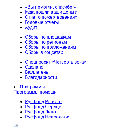
«Вы помогли, спасибо!»
Куда пошли ваши деньги
Отчет о пожертвованиях
Годовые отчеты
Аудит
Сборы по площадкам
Сборы по регионам
Сборы по приложениям
Сборы в соцсетях
Спецпроект «Четверть века»
Сделано
Бюллетень
Благодарности
Программы
Программы помощи
Русфонд.
Регистр
Русфонд.
Сердце
Русфонд.
Лицо
Русфонд.
Неврология