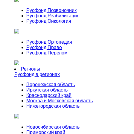
Русфонд.
Позвоночник
Русфонд.
Реабилитация
Русфонд.
Онкология
Русфонд.
Ортопедия
Русфонд.
Право
Русфонд.
Перелом
Регионы
Русфонд в регионах
Воронежская область
Иркутская область
Краснодарский край
Москва и Московская область
Нижегородская область
Новосибирская область
Приморский край