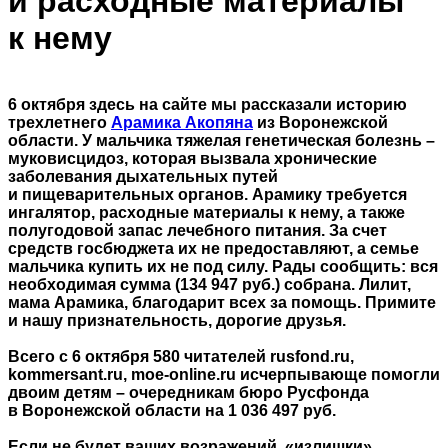
и расходные материалы
к нему
6 октября здесь на сайте мы рассказали историю
трехлетнего
Арамика Акопяна
из Воронежской
области. У мальчика тяжелая генетическая болезнь –
муковисцидоз, которая вызвала хронические
заболевания дыхательных путей
и пищеварительных органов. Арамику требуется
ингалятор, расходные материалы к нему, а также
полугодовой запас лечебного питания. За счет
средств госбюджета их не предоставляют, а семье
мальчика купить их не под силу. Рады сообщить: вся
необходимая сумма (134 947 руб.) собрана. Лилит,
мама Арамика, благодарит всех за помощь. Примите
и нашу признательность, дорогие друзья.
Всего с 6 октября 580 читателей rusfond.ru,
kommersant.ru, moe-online.ru исчерпывающе помогли
двоим детям – очередникам бюро Русфонда
в Воронежской области на 1 036 497 руб.
Если не будет ваших возражений, «излишки»