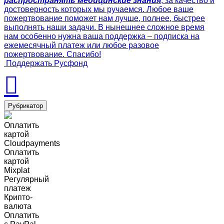
распространять медицинские знания
, за качество и
достоверность которых мы ручаемся. Любое ваше
пожертвование поможет нам лучше, полнее, быстрее
выполнять наши задачи. В нынешнее сложное время
нам особенно нужна ваша поддержка – подписка на
ежемесячный платеж или любое разовое
пожертвование. Спасибо!
Поддержать Русфонд
Рубрикатор
Оплатить
картой
Cloudpayments
Оплатить
картой
Mixplat
Регулярный
платеж
Крипто-
валюта
Оплатить