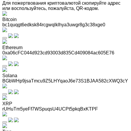
Для пожертвования криптовалютой скопируйте адрес
или воспользуйтесь, пожалуйста, QR-кодом
.
Bitcoin
bc1quqgt6edksk84rcgwqlklhya3uwgr8g3c38xge0
Ethereum
0xa06cFC044d923cd93003d835Cd409084ac605E76
Solana
BGbWHp9jsaTmcu9Z5LHYqaoJ6e73S1BJAA582cXWQ3cY
XRP
rUHuTm5yeFf7WSpuqsU4UCPt5pkqBxKTPF