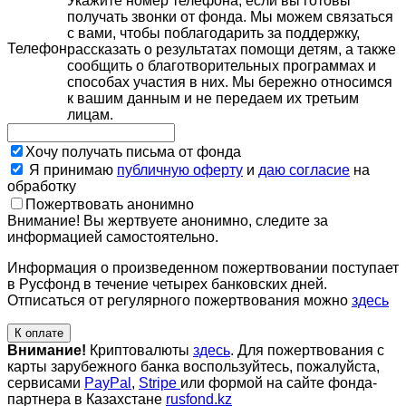
Укажите номер телефона, если вы готовы
получать звонки от фонда. Мы можем связаться
с вами, чтобы поблагодарить за поддержку,
Телефон
рассказать о результатах помощи детям, а также
сообщить о благотворительных программах и
способах участия в них. Мы бережно относимся
к вашим данным и не передаем их третьим
лицам.
Хочу получать письма от фонда
Я принимаю
публичную оферту
и
даю согласие
на
обработку
Пожертвовать анонимно
Внимание! Вы жертвуете анонимно, следите за
информацией самостоятельно.
Информация о произведенном пожертвовании поступает
в Русфонд в течение четырех банковских дней.
Отписаться от регулярного пожертвования можно
здесь
К оплате
Внимание!
Криптовалюты
здесь
. Для пожертвования с
карты зарубежного банка воспользуйтесь, пожалуйста,
сервисами
PayPal
,
Stripe
или формой на сайте фонда-
партнера в Казахстане
rusfond.kz