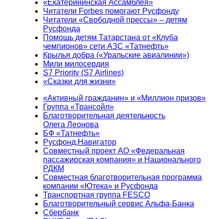
«Екатерининская Ассамблея»
Читатели Forbes помогают Русфонду
Читатели «Свободной прессы» – детям
Русфонда
Помощь детям Татарстана от «Клуба
чемпионов» сети АЗС «Татнефть»
Крылья добра («Уральские авиалинии»)
Мили милосердия
S7 Priority (S7 Airlines)
«Сказки для жизни»
«Активный гражданин» и «Миллион призов»
Группа «Трансойл»
Благотворительная деятельность
Олега Леонова
БФ «Татнефть»
Русфонд.Навигатор
Совместный проект АО «Федеральная
пассажирская компания» и Национального
РДКМ
Совместная благотворительная программа
компании «Ютека» и Русфонда
Транспортная группа FESCO
Благотворительный сервис Альфа-Банка
Сбербанк