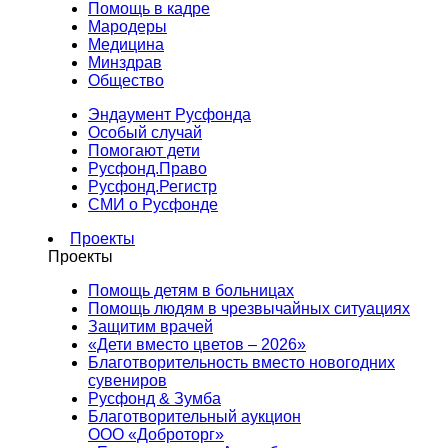
Помощь в кадре
Мародеры
Медицина
Минздрав
Общество
Эндаумент Русфонда
Особый случай
Помогают дети
Русфонд.Право
Русфонд.Регистр
СМИ о Русфонде
Проекты
Проекты
Помощь детям в больницах
Помощь людям в чрезвычайных ситуациях
Защитим врачей
«Дети вместо цветов – 2026»
Благотворительность вместо новогодних
сувениров
Русфонд & Зумба
Благотворительный аукцион
ООО «Доброторг»