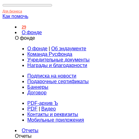
Для бизнеса
Как помочь
29
О фонде
О фонде
О фонде
|
Об эндаументе
Команда Русфонда
Учредительные документы
Награды и благодарности
Подписка на новости
Подарочные сертификаты
Баннеры
Договор
PDF-архив Ъ
PDF
|
Видео
Контакты и реквизиты
Мобильные приложения
Отчеты
Отчеты