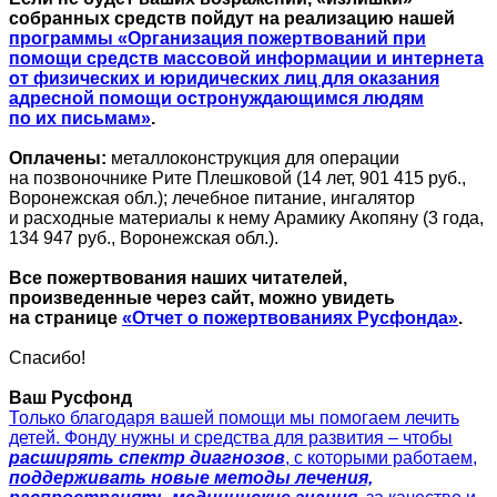
собранных средств пойдут на реализацию нашей
программы «Организация пожертвований при
помощи средств массовой информации и интернета
от физических и юридических лиц для оказания
адресной помощи остронуждающимся людям
по их письмам»
.
Оплачены:
металлоконструкция для операции
на позвоночнике Рите Плешковой (14 лет, 901 415 руб.,
Воронежская обл.); лечебное питание, ингалятор
и расходные материалы к нему Арамику Акопяну (3 года,
134 947 руб., Воронежская обл.).
Все пожертвования наших читателей,
произведенные через сайт, можно увидеть
на странице
«Отчет о пожертвованиях Русфонда»
.
Спасибо!
Ваш Русфонд
Только благодаря вашей помощи мы помогаем лечить
детей. Фонду нужны и средства для развития – чтобы
расширять спектр диагнозов
, с которыми работаем,
поддерживать новые методы лечения,