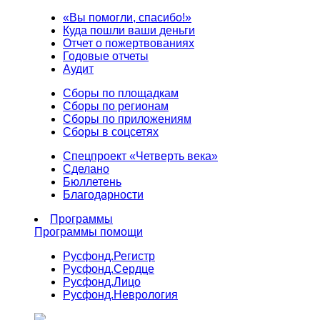
«Вы помогли, спасибо!»
Куда пошли ваши деньги
Отчет о пожертвованиях
Годовые отчеты
Аудит
Сборы по площадкам
Сборы по регионам
Сборы по приложениям
Сборы в соцсетях
Спецпроект «Четверть века»
Сделано
Бюллетень
Благодарности
Программы
Программы помощи
Русфонд.
Регистр
Русфонд.
Сердце
Русфонд.
Лицо
Русфонд.
Неврология