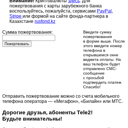
Внимание!
Криптовалюты
здесь
. Для
пожертвования с карты зарубежного банка
воспользуйтесь, пожалуйста, сервисами
PayPal
,
Stripe
или формой на сайте фонда-партнера в
Казахстане
rusfond.kz
Сумма пожертвования:
Введите сумму
пожертвования
в форме выше. После
Пожертвовать
этого введите номер
телефона в
открывшемся окне
виджета оплаты. На
ваш телефон будет
отправлено СМС-
сообщение
с просьбой
подтвердить платеж.
Cпасибо!
Отправить пожертвование можно со счета мобильного
телефона оператора — «Мегафон», «Билайн» или МТС.
Дорогие друзья, абоненты Tele2!
Будьте внимательны!