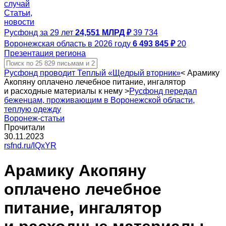
случай
Статьи,
новости
Русфонд за 29 лет
24,551 МЛРД ₽
39 734
Воронежская область в 2026 году
6 493 845 ₽
20
Презентация региона
Русфонд проводит Теплый «Щедрый вторник»
<
Арамику
Акопяну оплачено лечебное питание, ингалятор
и расходные материалы к нему
>
Русфонд передал
беженцам, проживающим в Воронежской области,
теплую одежду
Воронеж-статьи
Прочитали
30.11.2023
rsfnd.ru/IQxYR
Арамику Акопяну
оплачено лечебное
питание, ингалятор