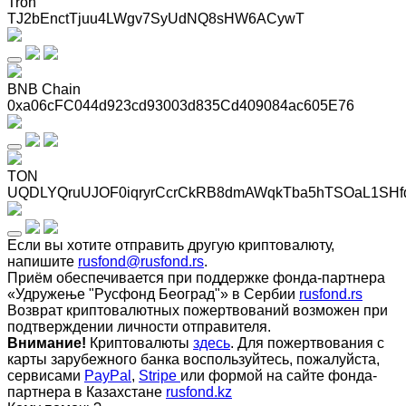
Tron
TJ2bEnctTjuu4LWgv7SyUdNQ8sHW6ACywT
BNB Chain
0xa06cFC044d923cd93003d835Cd409084ac605E76
TON
UQDLYQruUJOF0iqryrCcrCkRB8dmAWqkTba5hTSOaL1SHf
Если вы хотите отправить другую криптовалюту,
напишите
rusfond@rusfond.rs
.
Приём обеспечивается при поддержке фонда-партнера
«Удружење "Русфонд Београд"» в Сербии
rusfond.rs
Возврат криптовалютных пожертвований возможен при
подтверждении личности отправителя.
Внимание!
Криптовалюты
здесь
. Для пожертвования с
карты зарубежного банка воспользуйтесь, пожалуйста,
сервисами
PayPal
,
Stripe
или формой на сайте фонда-
партнера в Казахстане
rusfond.kz