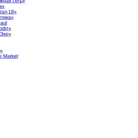
жная сеть»
а»
тал-18»
ктика»
aut
софт»
рЭко»
т»
e Market