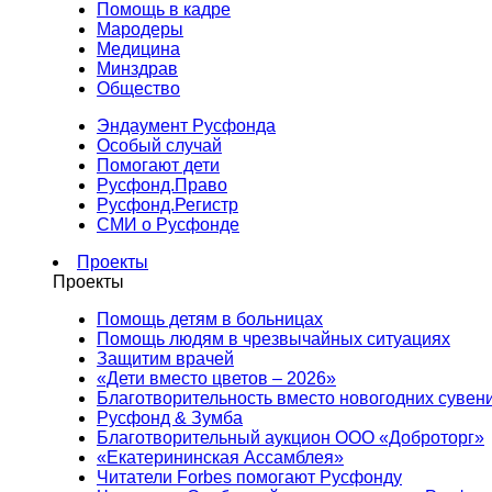
Помощь в кадре
Мародеры
Медицина
Минздрав
Общество
Эндаумент Русфонда
Особый случай
Помогают дети
Русфонд.Право
Русфонд.Регистр
СМИ о Русфонде
Проекты
Проекты
Помощь детям в больницах
Помощь людям в чрезвычайных ситуациях
Защитим врачей
«Дети вместо цветов – 2026»
Благотворительность вместо новогодних сувен
Русфонд & Зумба
Благотворительный аукцион ООО «Доброторг»
«Екатерининская Ассамблея»
Читатели Forbes помогают Русфонду