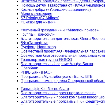
Читатели «Свободной прессы» – детям Русфон
Помощь детям Татарстана от «Клуба чемпионо
Крылья добра («Уральские авиалинии»)
Мили милосердия
S7 Priority (S7 Airlines)
«Сказки для жизни»
«Активный гражданин» и «Миллион призов»
Группа «Трансойл»
Благотворительная деятельность Олега Леонов
БФ «Татнефть»
Русфонд.Навигатор
Совместный проект АО «Федеральная пассажи
Совместная благотворительная программа ком
Транспортная группа FESCO
Благотворительный сервис Альфа-Банка
Сбербанк
РНКБ Банк (ПАО)
Программа «Мультибонус» от Банка ВТБ
Программа помощи детям Свердловской област
Тинькофф. Кэшбэк во благо
Благотворительный проект портала mos.ru
Благотворительный проект компании Indoor Gro
Благотворительные программы ГК «Кредитэксп