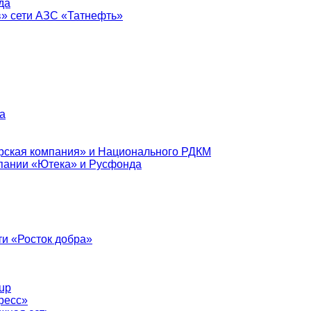
да
в» сети АЗС «Татнефть»
а
рская компания» и Национального РДКМ
пании «Ютека» и Русфонда
и «Росток добра»
up
ресс»