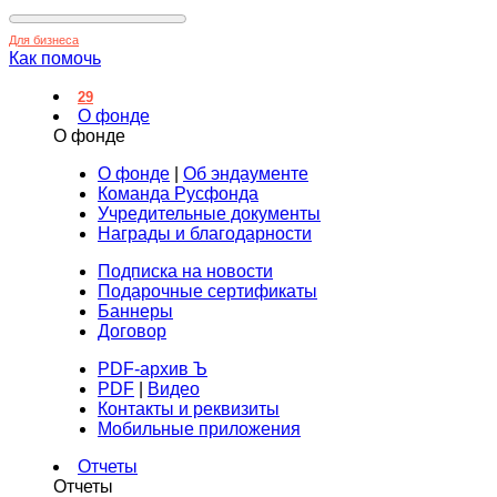
Для бизнеса
Как помочь
29
О фонде
О фонде
О фонде
|
Об эндаументе
Команда Русфонда
Учредительные документы
Награды и благодарности
Подписка на новости
Подарочные сертификаты
Баннеры
Договор
PDF-архив Ъ
PDF
|
Видео
Контакты и реквизиты
Мобильные приложения
Отчеты
Отчеты