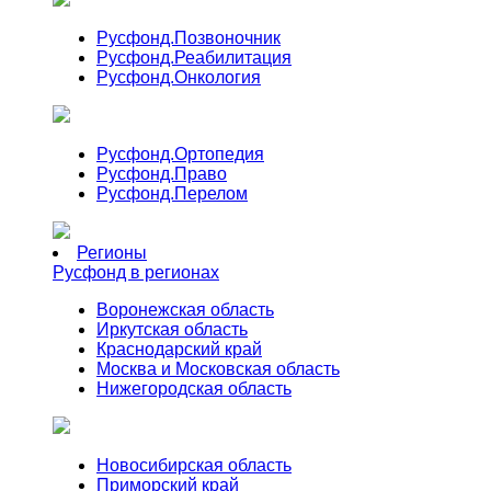
Русфонд.
Позвоночник
Русфонд.
Реабилитация
Русфонд.
Онкология
Русфонд.
Ортопедия
Русфонд.
Право
Русфонд.
Перелом
Регионы
Русфонд в регионах
Воронежская область
Иркутская область
Краснодарский край
Москва и Московская область
Нижегородская область
Новосибирская область
Приморский край