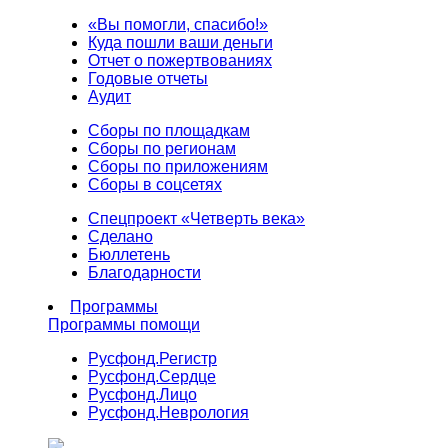
«Вы помогли, спасибо!»
Куда пошли ваши деньги
Отчет о пожертвованиях
Годовые отчеты
Аудит
Сборы по площадкам
Сборы по регионам
Сборы по приложениям
Сборы в соцсетях
Спецпроект «Четверть века»
Сделано
Бюллетень
Благодарности
Программы
Программы помощи
Русфонд.
Регистр
Русфонд.
Сердце
Русфонд.
Лицо
Русфонд.
Неврология