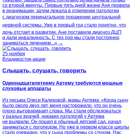
со второй минуты. Первые пять дней жизни Аня провела
в реанимации, затем лежала в отделении патологии
с диагнозом перинатальное поражение центральной
нервной системы. Уже в первый год стало понятно, что
дочь отстает в развитии. Ане поставили диагноз ДЦП
и дали инвалидность. С тех пор мы стали постоянно
заниматься лечением...» →
25 ноября
Владивосток-акции
Слышать, слушать, говорить
Одиннадцатилетнему Артему требуются мощные
слуховые аппараты
Из письма Олеси Калековой, мамы Артема: «Когда сыну
было около двух лет, меня насторожило, что он очень
плохо выговаривает слова. Мы стали обследоваться
у разных врачей, никаких патологий у Артема
не выявили. Он пошел в обычный детский сад, начал
заниматься с логопедом. Но уже в первом классе школы
стало очевидно, что у сына проблемы со слухом. Нас