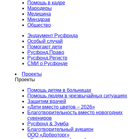
Помощь в кадре
Мародеры
Медицина
Минздрав
Общество
Эндаумент Русфонда
Особый случай
Помогают дети
Русфонд.Право
Русфонд.Регистр
СМИ о Русфонде
Проекты
Проекты
Помощь детям в больницах
Помощь людям в чрезвычайных ситуациях
Защитим врачей
«Дети вместо цветов – 2026»
Благотворительность вместо новогодних
сувениров
Русфонд & Зумба
Благотворительный аукцион
ООО «Доброторг»