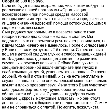
Собрано 339 035 руб.
Если не будет ваших возражений, «излишки» пойдут на
реализацию нашей программы «Организация
пожертвований при помощи средств массовой
информации и интернета от физических и юридических
лиц для оказания адресной помощи остронуждающимся
людям по их письмам»
Сын родился здоровым, но в возрасте одного года
говорил только два слова – «мама» и «папа». Мы
надеялись, что со временем речь начнет развиваться, но
к двум годам ничего не изменилось. После обследования
у Вани выявили тугоухость 2-й степени. С трех лет сын
пошел в детский сад для глухих и слабослышащих детей
во Владивостоке, где посещал занятия по развитию
слуховых и речевых навыков. Сейчас Ваня учится в
специализированной школе-интернате для глухих и
слабослышащих детей, успеваемость хорошая. Он очень
добрый, умный и отзывчивый. У сына есть бесплатные
слуховые аппараты, но они маленькой мощности, сильно
шумят и плохо проводят звук. Из-за этого Ваня чувствует
себя дискомфортно, ему трудно ориентироваться в
обстановке и общаться. Сурдолог подобрала сыну
мощные цифровые слуховые аппараты, но они стоят
дорого и за счет госбюджета не предоставляются. Самим
нам не справиться с оплатой. Помогите, пожалуйста!