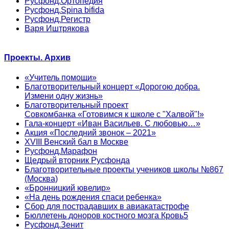
Русфонд.Ортопедия
Русфонд.Spina bifida
Русфонд.Регистр
Варя Иштрякова
Проекты. Архив
«Учитель помощи»
Благотворительный концерт «Дорогою добра.
Измени одну жизнь»
Благотворительный проект
Совкомбанка «Готовимся к школе с "Халвой"!»
Гала-концерт «Иван Васильев. С любовью…»
Акция «Последний звонок – 2021»
XVIII Венский бал в Москве
Русфонд.Марафон
Щедрый вторник Русфонда
Благотворительные проекты учеников школы №867
(Москва)
«Бронницкий ювелир»
«На день рождения спаси ребенка»
Сбор для пострадавших в авиакатастрофе
Бюллетень доноров костного мозга Кровь5
Русфонд.Зенит