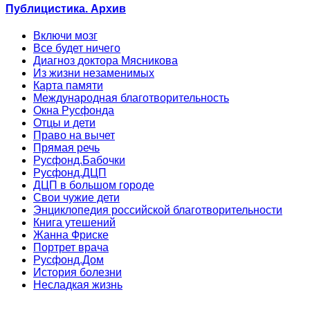
Публицистика. Архив
Включи мозг
Все будет ничего
Диагноз доктора Мясникова
Из жизни незаменимых
Карта памяти
Международная благотворительность
Окна Русфонда
Отцы и дети
Право на вычет
Прямая речь
Русфонд.Бабочки
Русфонд.ДЦП
ДЦП в большом городе
Свои чужие дети
Энциклопедия российской благотворительности
Книга утешений
Жанна Фриске
Портрет врача
Русфонд.Дом
История болезни
Несладкая жизнь