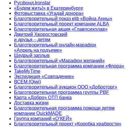
Русфонд.Ironstar
«Будем жить!» в Екатеринбурге
Фотовыставка «Угадай донора»
Благотворительный показ к/ф «Война Анны»
Благотворительный проект компании ALBA
Благотворительная акция «Главпсихплав»
Дмитрий Хворостовский
и друзья – детям
Благотворительный онлайн‑марафон
«Апрель на подъеме»
Щедрый заплыв
Благотворительный «Марафон желаний»
Благотворительная программа компании «Флора»
TakeMyTime
Экспедиция «Совпадение»
ВСЕМ (Qiwi)
Благотворительный аукцион ООО «Доброторг»
Благотворительная программа группы PBF
Карта «Добро» ОТП банка
Доставка жизни
Благотворительная программа помощи детям
компании QuickMADE
Группа компаний «О’КЕЙ»
Благотворительный проект «Коробка храбрости»