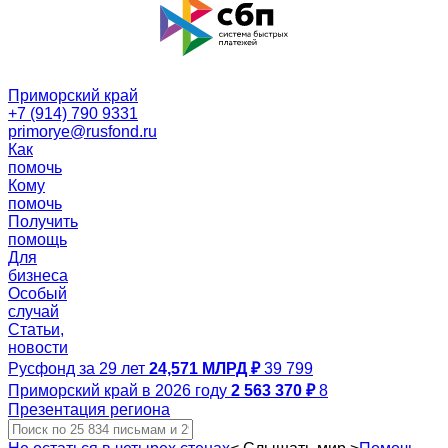
Приморский край
+7 (914) 790 9331
primorye@rusfond.ru
Как
помочь
Кому
помочь
Получить
помощь
Для
бизнеса
Особый
случай
Статьи,
новости
Русфонд за 29 лет
24,571 МЛРД ₽
39 799
Приморский край в 2026 году
2 563 370 ₽
8
Презентация региона