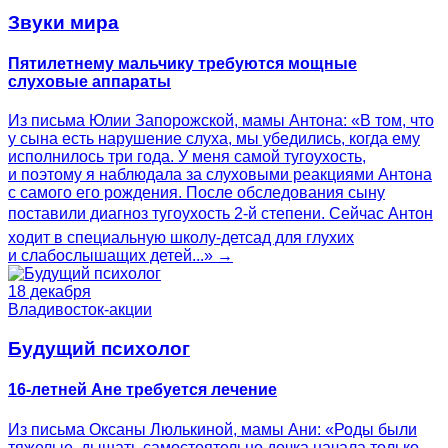
Звуки мира
Пятилетнему мальчику требуются мощные
слуховые аппараты
Из письма Юлии Запорожской, мамы Антона: «В том, что
у сына есть нарушение слуха, мы убедились, когда ему
исполнилось три года. У меня самой тугоухость,
и поэтому я наблюдала за слуховыми реакциями Антона
с самого его рождения. После обследования сыну
поставили диагноз тугоухость 2-й степени. Сейчас Антон
ходит в специальную школу-детсад для глухих
и слабослышащих детей...» →
18 декабря
Владивосток-акции
Будущий психолог
16-летней Ане требуется лечение
Из письма Оксаны Люлькиной, мамы Ани: «Роды были
тяжелые, дышать самостоятельно дочка начала только