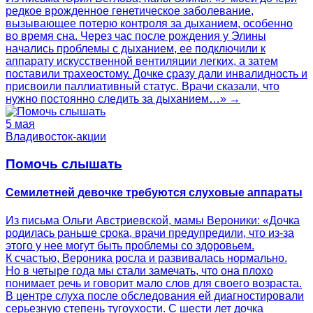
редкое врожденное генетическое заболевание,
вызывающее потерю контроля за дыханием, особенно
во время сна. Через час после рождения у Элины
начались проблемы с дыханием, ее подключили к
аппарату искусственной вентиляции легких, а затем
поставили трахеостому. Дочке сразу дали инвалидность и
присвоили паллиативный статус. Врачи сказали, что
нужно постоянно следить за дыханием…» →
5 мая
Владивосток-акции
Помочь слышать
Семилетней девочке требуются слуховые аппараты
Из письма Ольги Австриевской, мамы Вероники: «Дочка
родилась раньше срока, врачи предупредили, что из-за
этого у нее могут быть проблемы со здоровьем.
К счастью, Вероника росла и развивалась нормально.
Но в четыре года мы стали замечать, что она плохо
понимает речь и говорит мало слов для своего возраста.
В центре слуха после обследования ей диагностировали
серьезную степень тугоухости. С шести лет дочка