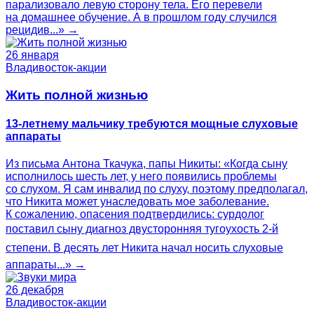
парализовало левую сторону тела. Его перевели
на домашнее обучение. А в прошлом году случился
рецидив...» →
26 января
Владивосток-акции
Жить полной жизнью
13-летнему мальчику требуются мощные слуховые
аппараты
Из письма Антона Ткачука, папы Никиты: «Когда сыну
исполнилось шесть лет, у него появились проблемы
со слухом. Я сам инвалид по слуху, поэтому предполагал,
что Никита может унаследовать мое заболевание.
К сожалению, опасения подтвердились: сурдолог
поставил сыну диагноз двусторонняя тугоухость 2-й
степени. В десять лет Никита начал носить слуховые
аппараты...» →
26 декабря
Владивосток-акции