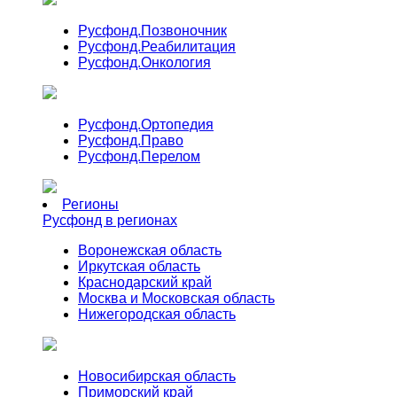
Русфонд.
Позвоночник
Русфонд.
Реабилитация
Русфонд.
Онкология
Русфонд.
Ортопедия
Русфонд.
Право
Русфонд.
Перелом
Регионы
Русфонд в регионах
Воронежская область
Иркутская область
Краснодарский край
Москва и Московская область
Нижегородская область
Новосибирская область
Приморский край