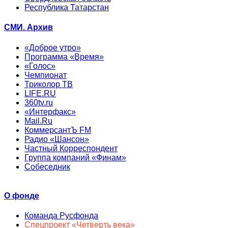
Республика Татарстан
СМИ. Архив
«Доброе утро»
Программа «Время»
«Голос»
Чемпионат
Триколор ТВ
LIFE.RU
360tv.ru
«Интерфакс»
Mail.Ru
КоммерсантЪ FM
Радио «Шансон»
Частный Корреспондент
Группа компаний «Финам»
Собеседник
О фонде
Команда Русфонда
Спецпроект «Четверть века»