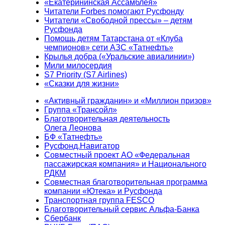
«Екатерининская Ассамблея»
Читатели Forbes помогают Русфонду
Читатели «Свободной прессы» – детям
Русфонда
Помощь детям Татарстана от «Клуба
чемпионов» сети АЗС «Татнефть»
Крылья добра («Уральские авиалинии»)
Мили милосердия
S7 Priority (S7 Airlines)
«Сказки для жизни»
«Активный гражданин» и «Миллион призов»
Группа «Трансойл»
Благотворительная деятельность
Олега Леонова
БФ «Татнефть»
Русфонд.Навигатор
Совместный проект АО «Федеральная
пассажирская компания» и Национального
РДКМ
Совместная благотворительная программа
компании «Ютека» и Русфонда
Транспортная группа FESCO
Благотворительный сервис Альфа-Банка
Сбербанк