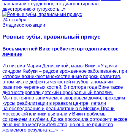
направили к сурдологу, тот диагностировал
двустороннюю тугоухость...» →
24 октября
Владивосток-акции
Ровные зубы, правильный прикус
Восьмилетней Вике требуется ортодонтическое
лечение
Из письма Марии Денискиной, мамы Вики: «У дочки
синдром Кабуки – редкое врожденное заболевание, при
котором возникают множественные пороки развития,
в том числе дефекты челюстей и зубов, аномалии
развития черепных костей. В полтора года Вике также
диагностировали детский церебральный паралич.
Мы постоянно занимаемся здоровьем дочки, проходим
курсы реабилитации в краевом центре, летали
на обследования и реабилитацию в Москву. Врачи
московской клиники выявили у Вики проблемы
со зрением и зубами. Дочка проходила ортодонтическое
лечение по месту жительства, но оно не принесло
желаемого результата...» →