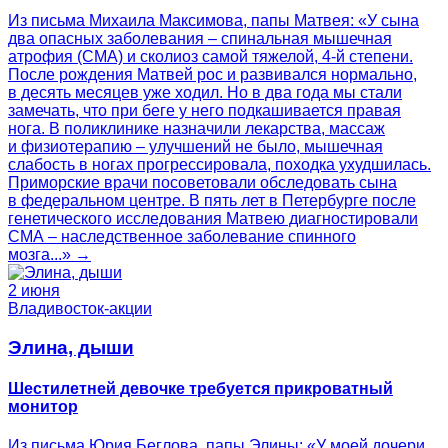
Из письма Михаила Максимова, папы Матвея: «У сына
два опасных заболевания – спинальная мышечная
атрофия (СМА) и сколиоз самой тяжелой, 4-й степени.
После рождения Матвей рос и развивался нормально,
в десять месяцев уже ходил. Но в два года мы стали
замечать, что при беге у него подкашивается правая
нога. В поликлинике назначили лекарства, массаж
и физиотерапию – улучшений не было, мышечная
слабость в ногах прогрессировала, походка ухудшилась.
Приморские врачи посоветовали обследовать сына
в федеральном центре. В пять лет в Петербурге после
генетического исследования Матвею диагностировали
СМА – наследственное заболевание спинного
мозга...» →
2 июня
Владивосток-акции
Элина, дыши
Шестилетней девочке требуется прикроватный
монитор
Из письма Юрия Беглова, папы Элины: «У моей дочери