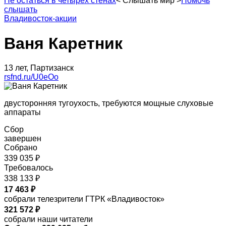
Не остаться в четырех стенах
<
Слышать мир
>
Помочь
слышать
Владивосток-акции
Ваня Каретник
13 лет, Партизанск
rsfnd.ru/U0eOo
двусторонняя тугоухость, требуются мощные слуховые
аппараты
Сбор
завершен
Собрано
339 035 ₽
Требовалось
338 133 ₽
17 463 ₽
собрали телезрители ГТРК «Владивосток»
321 572 ₽
собрали наши читатели