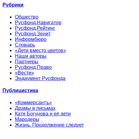
Рубрики
Общество
Русфонд.Навигатор
Русфонд.Рейтинг
Русфонд.Зенит
Информбюро
Словарь
«Дети вместо цветов»
Наши авторы
Партнеры
Русфонд.Право
«Вести»
Эндаумент Русфонда
Публицистика
«Коммерсантъ»
Драмы в письмах
Катя Богунова и её дети
Мародеры
Жизнь. Продолжение следует