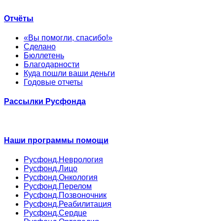
Отчёты
«Вы помогли, спасибо!»
Сделано
Бюллетень
Благодарности
Куда пошли ваши деньги
Годовые отчеты
Рассылки Русфонда
Наши программы помощи
Русфонд.Неврология
Русфонд.Лицо
Русфонд.Онкология
Русфонд.Перелом
Русфонд.Позвоночник
Русфонд.Реабилитация
Русфонд.Сердце