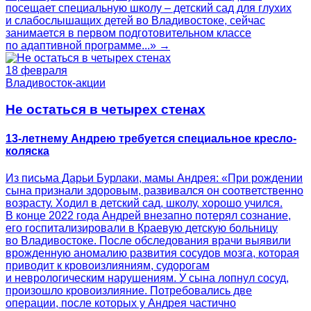
посещает специальную школу – детский сад для глухих
и слабослышащих детей во Владивостоке, сейчас
занимается в первом подготовительном классе
по адаптивной программе...» →
18 февраля
Владивосток-акции
Не остаться в четырех стенах
13-летнему Андрею требуется специальное кресло-
коляска
Из письма Дарьи Бурлаки, мамы Андрея: «При рождении
сына признали здоровым, развивался он соответственно
возрасту. Ходил в детский сад, школу, хорошо учился.
В конце 2022 года Андрей внезапно потерял сознание,
его госпитализировали в Краевую детскую больницу
во Владивостоке. После обследования врачи выявили
врожденную аномалию развития сосудов мозга, которая
приводит к кровоизлияниям, судорогам
и неврологическим нарушениям. У сына лопнул сосуд,
произошло кровоизлияние. Потребовались две
операции, после которых у Андрея частично