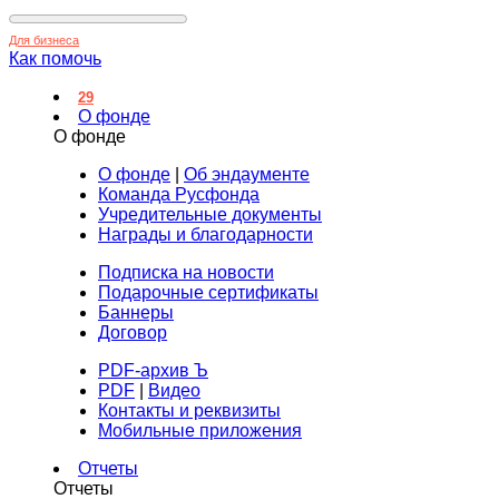
Для бизнеса
Как помочь
29
О фонде
О фонде
О фонде
|
Об эндаументе
Команда Русфонда
Учредительные документы
Награды и благодарности
Подписка на новости
Подарочные сертификаты
Баннеры
Договор
PDF-архив Ъ
PDF
|
Видео
Контакты и реквизиты
Мобильные приложения
Отчеты
Отчеты