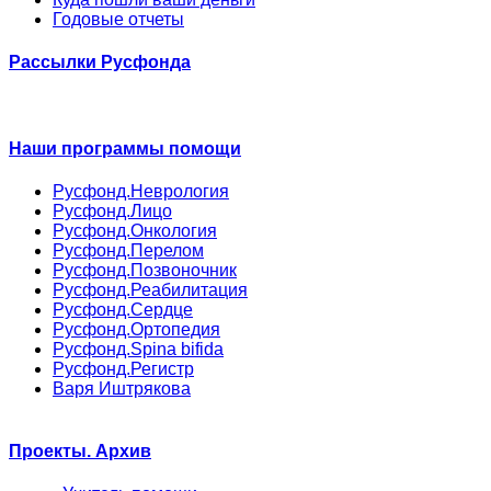
Годовые отчеты
Рассылки Русфонда
Наши программы помощи
Русфонд.Неврология
Русфонд.Лицо
Русфонд.Онкология
Русфонд.Перелом
Русфонд.Позвоночник
Русфонд.Реабилитация
Русфонд.Сердце
Русфонд.Ортопедия
Русфонд.Spina bifida
Русфонд.Регистр
Варя Иштрякова
Проекты. Архив