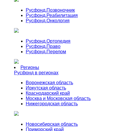
Русфонд.
Позвоночник
Русфонд.
Реабилитация
Русфонд.
Онкология
Русфонд.
Ортопедия
Русфонд.
Право
Русфонд.
Перелом
Регионы
Русфонд в регионах
Воронежская область
Иркутская область
Краснодарский край
Москва и Московская область
Нижегородская область
Новосибирская область
Приморский край