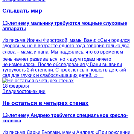
Слышать мир
13-летнему мальчику требуются мощные слуховые
аппараты
Из письма Ирины Фирстовой, мамы Вани: «Сын родился
здоровым, но в возрасте одного года говорил только два
слова – мама и папа. Мы надеялись, что со временем
речь начнет развиваться, но к двум годам ничего
не изменилось. После обследования у Вани выявили
тугоухость 2-й степени. С трех лет сын пошел в детский
сад для глухих и слабослышащих детей...» →
18 февраля
Владивосток-акции
Не остаться в четырех стенах
13-летнему Андрею требуется специальное кресло-
коляска
Из письма Дарьи Бурлаки, мамы Андрея: «При рождении