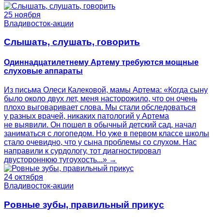
25 ноября
Владивосток-акции
Слышать, слушать, говорить
Одиннадцатилетнему Артему требуются мощные
слуховые аппараты
Из письма Олеси Калековой, мамы Артема: «Когда сыну
было около двух лет, меня насторожило, что он очень
плохо выговаривает слова. Мы стали обследоваться
у разных врачей, никаких патологий у Артема
не выявили. Он пошел в обычный детский сад, начал
заниматься с логопедом. Но уже в первом классе школы
стало очевидно, что у сына проблемы со слухом. Нас
направили к сурдологу, тот диагностировал
двустороннюю тугоухость...» →
24 октября
Владивосток-акции
Ровные зубы, правильный прикус