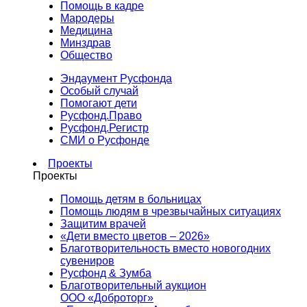
Помощь в кадре
Мародеры
Медицина
Минздрав
Общество
Эндаумент Русфонда
Особый случай
Помогают дети
Русфонд.Право
Русфонд.Регистр
СМИ о Русфонде
Проекты
Проекты
Помощь детям в больницах
Помощь людям в чрезвычайных ситуациях
Защитим врачей
«Дети вместо цветов – 2026»
Благотворительность вместо новогодних
сувениров
Русфонд & Зумба
Благотворительный аукцион
ООО «Доброторг»