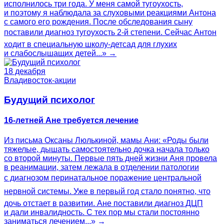
исполнилось три года. У меня самой тугоухость,
и поэтому я наблюдала за слуховыми реакциями Антона
с самого его рождения. После обследования сыну
поставили диагноз тугоухость 2-й степени. Сейчас Антон
ходит в специальную школу-детсад для глухих
и слабослышащих детей...» →
18 декабря
Владивосток-акции
Будущий психолог
16-летней Ане требуется лечение
Из письма Оксаны Люлькиной, мамы Ани: «Роды были
тяжелые, дышать самостоятельно дочка начала только
со второй минуты. Первые пять дней жизни Аня провела
в реанимации, затем лежала в отделении патологии
с диагнозом перинатальное поражение центральной
нервной системы. Уже в первый год стало понятно, что
дочь отстает в развитии. Ане поставили диагноз ДЦП
и дали инвалидность. С тех пор мы стали постоянно
заниматься лечением...» →