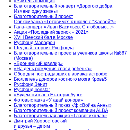
«Учитель помощи»
Благотворительный концерт «Дорогою добра.
Измени одну жизнь»
Благотворительный проект
Совкомбанка «Готовимся к школе с "Халвой"!»
Гала-концерт «Иван Васильев. С любовью…»
Акция «Последний звонок – 2021»
XVIII Венский бал в Москве
Русфонд.Марафон
Щедрый вторник Русфонда
Благотворительные проекты учеников школы №867
(Москва)
«Бронницкий ювелир»
«На день рождения спаси ребенка»
Сбор для пострадавших в авиакатастрофе
Бюллетень доноров костного мозга Кровь5
Русфонд.Зенит
Русфонд.Ironstar
«Будем жить!» в Екатеринбурге
Фотовыставка «Угадай донора»
Благотворительный показ к/ф «Война Анны»
Благотворительный проект компании ALBA
Благотворительная акция «Главпсихплав»
Дмитрий Хворостовский
и друзья – детям