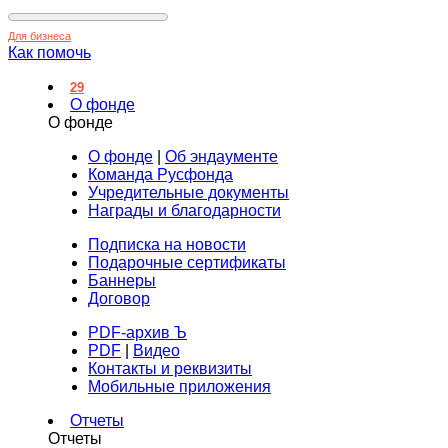
Для бизнеса
Как помочь
29
О фонде
О фонде
О фонде
|
Об эндаументе
Команда Русфонда
Учредительные документы
Награды и благодарности
Подписка на новости
Подарочные сертификаты
Баннеры
Договор
PDF-архив Ъ
PDF
|
Видео
Контакты и реквизиты
Мобильные приложения
Отчеты
Отчеты