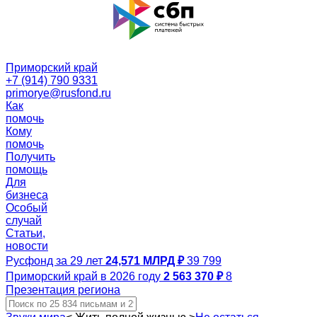
Приморский край
+7 (914) 790 9331
primorye@rusfond.ru
Как
помочь
Кому
помочь
Получить
помощь
Для
бизнеса
Особый
случай
Статьи,
новости
Русфонд за 29 лет
24,571 МЛРД ₽
39 799
Приморский край в 2026 году
2 563 370 ₽
8
Презентация региона