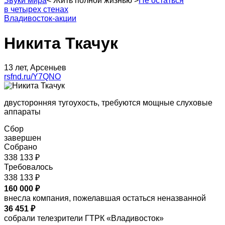
Звуки мира
<
Жить полной жизнью
>
Не остаться
в четырех стенах
Владивосток-акции
Никита Ткачук
13 лет, Арсеньев
rsfnd.ru/Y7QNO
двусторонняя тугоухость, требуются мощные слуховые
аппараты
Сбор
завершен
Собрано
338 133 ₽
Требовалось
338 133 ₽
160 000 ₽
внесла компания, пожелавшая остаться неназванной
36 451 ₽
собрали телезрители ГТРК «Владивосток»