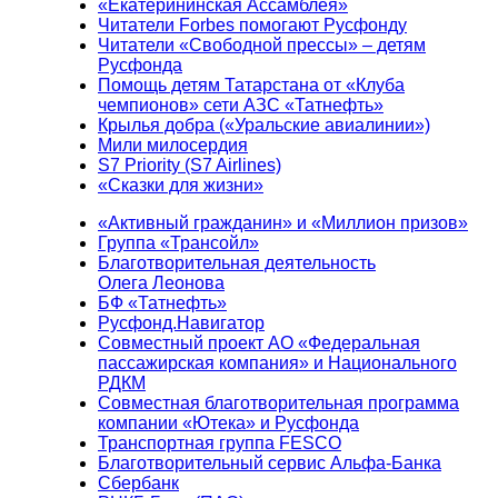
«Екатерининская Ассамблея»
Читатели Forbes помогают Русфонду
Читатели «Свободной прессы» – детям
Русфонда
Помощь детям Татарстана от «Клуба
чемпионов» сети АЗС «Татнефть»
Крылья добра («Уральские авиалинии»)
Мили милосердия
S7 Priority (S7 Airlines)
«Сказки для жизни»
«Активный гражданин» и «Миллион призов»
Группа «Трансойл»
Благотворительная деятельность
Олега Леонова
БФ «Татнефть»
Русфонд.Навигатор
Совместный проект АО «Федеральная
пассажирская компания» и Национального
РДКМ
Совместная благотворительная программа
компании «Ютека» и Русфонда
Транспортная группа FESCO
Благотворительный сервис Альфа-Банка
Сбербанк