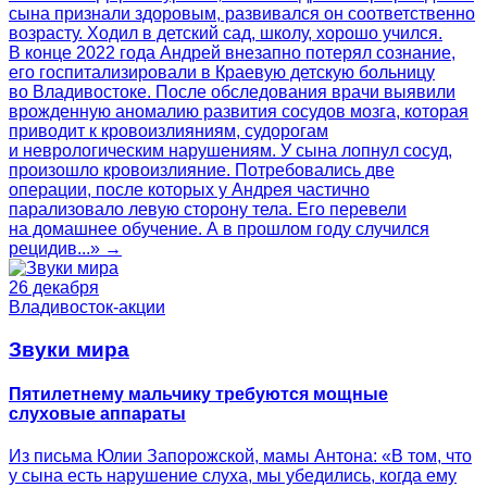
сына признали здоровым, развивался он соответственно
возрасту. Ходил в детский сад, школу, хорошо учился.
В конце 2022 года Андрей внезапно потерял сознание,
его госпитализировали в Краевую детскую больницу
во Владивостоке. После обследования врачи выявили
врожденную аномалию развития сосудов мозга, которая
приводит к кровоизлияниям, судорогам
и неврологическим нарушениям. У сына лопнул сосуд,
произошло кровоизлияние. Потребовались две
операции, после которых у Андрея частично
парализовало левую сторону тела. Его перевели
на домашнее обучение. А в прошлом году случился
рецидив...» →
26 декабря
Владивосток-акции
Звуки мира
Пятилетнему мальчику требуются мощные
слуховые аппараты
Из письма Юлии Запорожской, мамы Антона: «В том, что
у сына есть нарушение слуха, мы убедились, когда ему