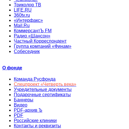
Триколор ТВ
LIFE.RU
360tv.ru
«Интерфакс»
Mail.Ru
КоммерсантЪ FM
Радио «Шансон»
Частный Корреспондент
Группа компаний «Финам»
Собеседник
О фонде
Команда Русфонда
Спецпроект «Четверть века»
Учредительные документы
Подарочные сертификаты
Баннеры
Видео
PDF-архив Ъ
PDF
Российские клиники
Контакты и реквизиты