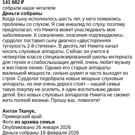
141 682 ₽
собрали наши читатели
Деньги собраны
Когда сыну исполнилось шесть лет, у него появились
проблемы со слухом. Я сам инвалид по слуху, поэтому
предполагал, что Никита может унаследовать мое
заболевание. К сожалению, опасения подтвердились:
сурдолог поставил сыну диагноз «двусторонняя
тугоухость 2-й степени». В десять лет Никита начал
носить слуховые аппараты. Сейчас он учится в
четвертом классе специализированной школы-интерната
для глухих и слабослышащих детей, очень любит музыку
и жестовое пение. Однако его старые аппараты
маленькой мощности, сильно шумят и часто выходят из
строя. Сурдолог подобрала новые мощные слуховые
аппараты, но они очень дорого стоят – нашей семье
такую покупку не осилить, я один воспитываю двоих
детей. Без новых слуховых аппаратов Никита не сможет
жить полной жизнью. Прошу вас, помогите!
Антон Ткачук,
Приморский край
Фото
из архива семьи
Опубликовано 26 января 2026
Деньги собраны 18 февраля 2026