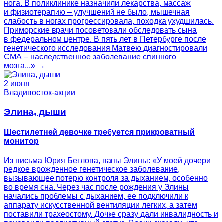
нога. В поликлинике назначили лекарства, массаж
и физиотерапию – улучшений не было, мышечная
слабость в ногах прогрессировала, походка ухудшилась.
Приморские врачи посоветовали обследовать сына
в федеральном центре. В пять лет в Петербурге после
генетического исследования Матвею диагностировали
СМА – наследственное заболевание спинного
мозга...» →
2 июня
Владивосток-акции
Элина, дыши
Шестилетней девочке требуется прикроватный
монитор
Из письма Юрия Беглова, папы Элины: «У моей дочери
редкое врожденное генетическое заболевание,
вызывающее потерю контроля за дыханием, особенно
во время сна. Через час после рождения у Элины
начались проблемы с дыханием, ее подключили к
аппарату искусственной вентиляции легких, а затем
поставили трахеостому. Дочке сразу дали инвалидность и