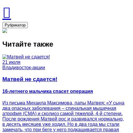
Рубрикатор
Читайте также
21 июля
Владивосток-акции
Матвей не сдается!
16-летнего мальчика спасет операция
Из письма Михаила Максимова, папы Матвея: «У сына
два опасных заболевания – спинальная мышечная
атрофия (СМА) и сколиоз самой тяжелой, 4-й степени.
После рождения Матвей рос и развивался нормально,
в десять месяцев уже ходил. Но в два года мы стали
замечать, что при беге у него подкашивается правая