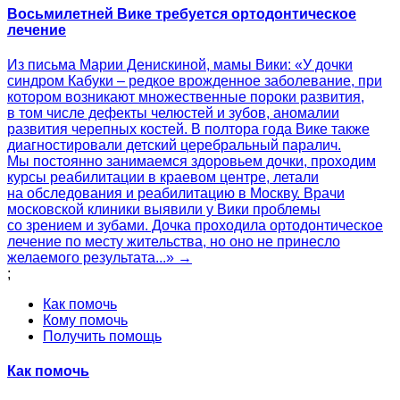
Восьмилетней Вике требуется ортодонтическое
лечение
Из письма Марии Денискиной, мамы Вики: «У дочки
синдром Кабуки – редкое врожденное заболевание, при
котором возникают множественные пороки развития,
в том числе дефекты челюстей и зубов, аномалии
развития черепных костей. В полтора года Вике также
диагностировали детский церебральный паралич.
Мы постоянно занимаемся здоровьем дочки, проходим
курсы реабилитации в краевом центре, летали
на обследования и реабилитацию в Москву. Врачи
московской клиники выявили у Вики проблемы
со зрением и зубами. Дочка проходила ортодонтическое
лечение по месту жительства, но оно не принесло
желаемого результата...» →
;
Как помочь
Кому помочь
Получить помощь
Как помочь