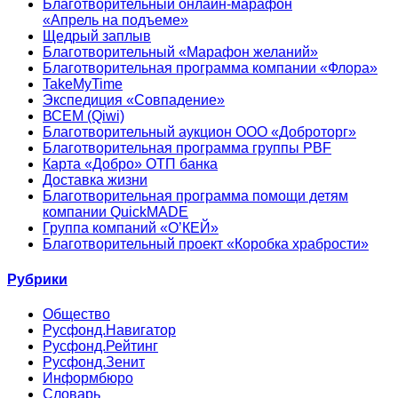
Благотворительный онлайн‑марафон
«Апрель на подъеме»
Щедрый заплыв
Благотворительный «Марафон желаний»
Благотворительная программа компании «Флора»
TakeMyTime
Экспедиция «Совпадение»
ВСЕМ (Qiwi)
Благотворительный аукцион ООО «Доброторг»
Благотворительная программа группы PBF
Карта «Добро» ОТП банка
Доставка жизни
Благотворительная программа помощи детям
компании QuickMADE
Группа компаний «О’КЕЙ»
Благотворительный проект «Коробка храбрости»
Рубрики
Общество
Русфонд.Навигатор
Русфонд.Рейтинг
Русфонд.Зенит
Информбюро
Словарь